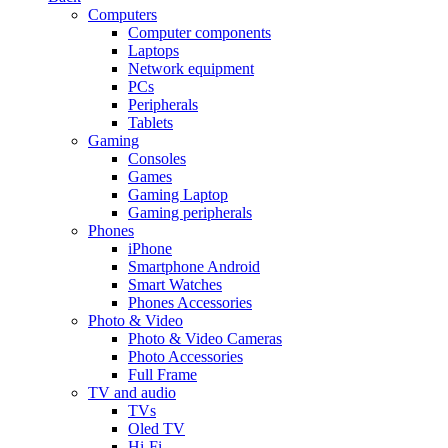
Computers
Computer components
Laptops
Network equipment
PCs
Peripherals
Tablets
Gaming
Consoles
Games
Gaming Laptop
Gaming peripherals
Phones
iPhone
Smartphone Android
Smart Watches
Phones Accessories
Photo & Video
Photo & Video Cameras
Photo Accessories
Full Frame
TV and audio
TVs
Oled TV
Hi-Fi