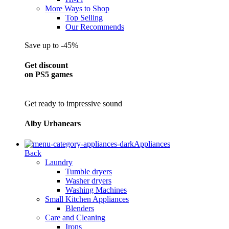
More Ways to Shop
Top Selling
Our Recommends
Save up to -45%
Get discount
on PS5 games
Get ready to impressive sound
Alby Urbanears
Appliances
Back
Laundry
Tumble dryers
Washer dryers
Washing Machines
Small Kitchen Appliances
Blenders
Care and Cleaning
Irons