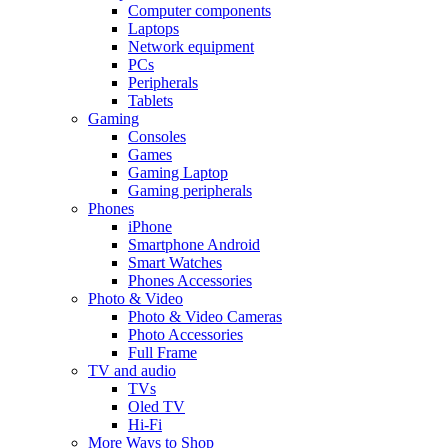
Computer components
Laptops
Network equipment
PCs
Peripherals
Tablets
Gaming
Consoles
Games
Gaming Laptop
Gaming peripherals
Phones
iPhone
Smartphone Android
Smart Watches
Phones Accessories
Photo & Video
Photo & Video Cameras
Photo Accessories
Full Frame
TV and audio
TVs
Oled TV
Hi-Fi
More Ways to Shop