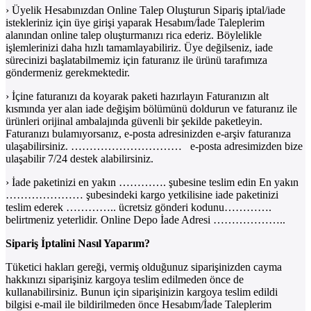
› Üyelik Hesabınızdan Online Talep Oluşturun Sipariş iptal/iade
istekleriniz için üye girişi yaparak Hesabım/İade Taleplerim
alanından online talep oluşturmanızı rica ederiz. Böylelikle
işlemlerinizi daha hızlı tamamlayabiliriz. Üye değilseniz, iade
sürecinizi başlatabilmemiz için faturanız ile ürünü tarafımıza
göndermeniz gerekmektedir.
› İçine faturanızı da koyarak paketi hazırlayın Faturanızın alt
kısmında yer alan iade değişim bölümünü doldurun ve faturanız ile
ürünleri orijinal ambalajında güvenli bir şekilde paketleyin.
Faturanızı bulamıyorsanız, e-posta adresinizden e-arşiv faturanıza
ulaşabilirsiniz. ………………………… e-posta adresimizden bize
ulaşabilir 7/24 destek alabilirsiniz.
› İade paketinizi en yakın …………. şubesine teslim edin En yakın
………………… şubesindeki kargo yetkilisine iade paketinizi
teslim ederek ………….. ücretsiz gönderi kodunu………….
belirtmeniz yeterlidir. Online Depo İade Adresi ………………..
Sipariş İptalini Nasıl Yaparım?
Tüketici hakları gereği, vermiş olduğunuz siparişinizden cayma
hakkınızı siparişiniz kargoya teslim edilmeden önce de
kullanabilirsiniz. Bunun için siparişinizin kargoya teslim edildi
bilgisi e-mail ile bildirilmeden önce Hesabım/İade Taleplerim