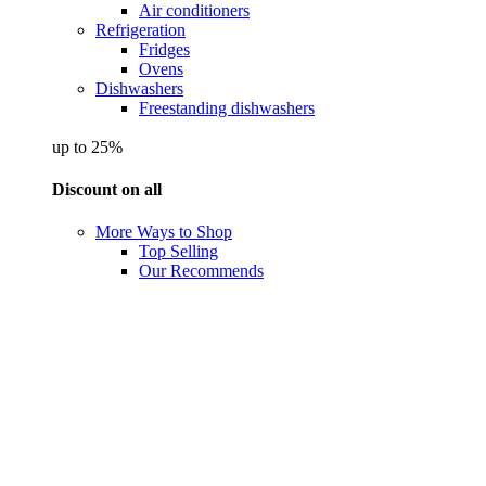
Air conditioners
Refrigeration
Fridges
Ovens
Dishwashers
Freestanding dishwashers
up to 25%
Discount on all
More Ways to Shop
Top Selling
Our Recommends