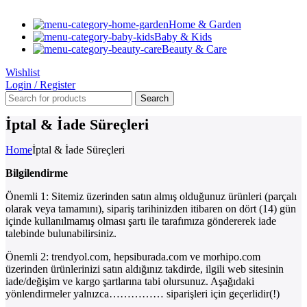
Home & Garden
Baby & Kids
Beauty & Care
Wishlist
Login / Register
Search
İptal & İade Süreçleri
Home
İptal & İade Süreçleri
Bilgilendirme
Önemli 1: Sitemiz üzerinden satın almış olduğunuz ürünleri (parçalı
olarak veya tamamını), sipariş tarihinizden itibaren on dört (14) gün
içinde kullanılmamış olması şartı ile tarafımıza göndererek iade
talebinde bulunabilirsiniz.
Önemli 2: trendyol.com, hepsiburada.com ve morhipo.com
üzerinden ürünlerinizi satın aldığınız takdirde, ilgili web sitesinin
iade/değişim ve kargo şartlarına tabi olursunuz. Aşağıdaki
yönlendirmeler yalnızca…………… siparişleri için geçerlidir(!)