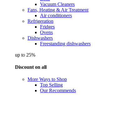
Vacuum Cleaners
Fans, Heating & Air Treatment
Air conditioners
Refrigeration
Fridges
Ovens
Dishwashers
Freestanding dishwashers
up to 25%
Discount on all
More Ways to Shop
Top Selling
Our Recommends