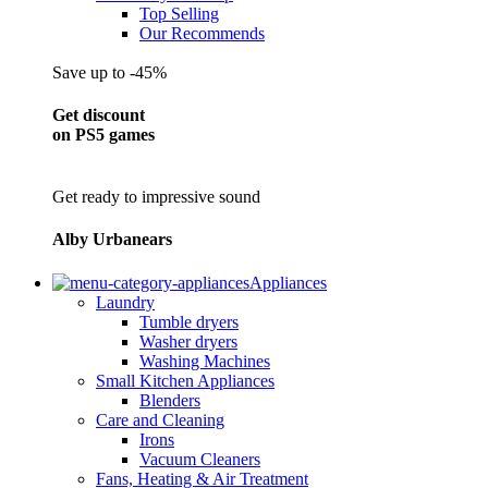
Top Selling
Our Recommends
Save up to -45%
Get discount
on PS5 games
Get ready to impressive sound
Alby Urbanears
Appliances
Laundry
Tumble dryers
Washer dryers
Washing Machines
Small Kitchen Appliances
Blenders
Care and Cleaning
Irons
Vacuum Cleaners
Fans, Heating & Air Treatment