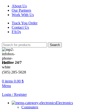
About Us
Our Partners
Work With Us
Track You Order
Contact Us
FAQs
Search
Hotline 24/7
(505) 285-5028
0
items
0.00
₺
Menu
Login / Register
Electronics
Computers