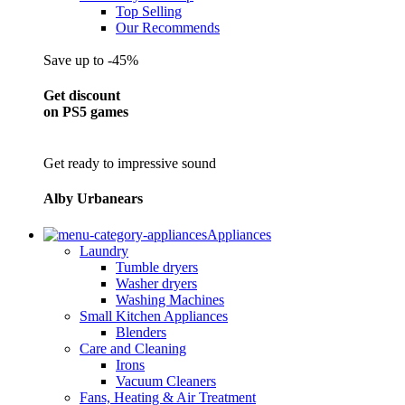
Top Selling
Our Recommends
Save up to -45%
Get discount
on PS5 games
Get ready to impressive sound
Alby Urbanears
Appliances
Laundry
Tumble dryers
Washer dryers
Washing Machines
Small Kitchen Appliances
Blenders
Care and Cleaning
Irons
Vacuum Cleaners
Fans, Heating & Air Treatment