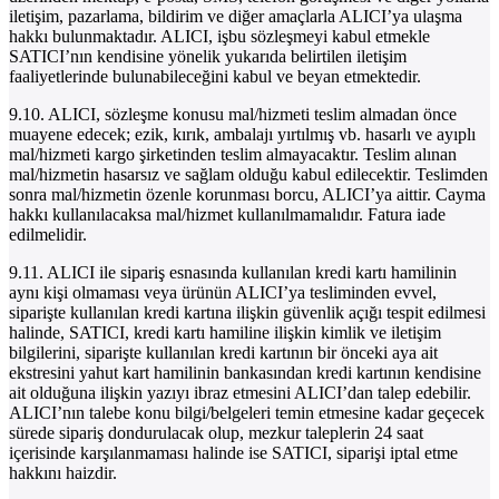
iletişim, pazarlama, bildirim ve diğer amaçlarla ALICI’ya ulaşma
hakkı bulunmaktadır. ALICI, işbu sözleşmeyi kabul etmekle
SATICI’nın kendisine yönelik yukarıda belirtilen iletişim
faaliyetlerinde bulunabileceğini kabul ve beyan etmektedir.
9.10. ALICI, sözleşme konusu mal/hizmeti teslim almadan önce
muayene edecek; ezik, kırık, ambalajı yırtılmış vb. hasarlı ve ayıplı
mal/hizmeti kargo şirketinden teslim almayacaktır. Teslim alınan
mal/hizmetin hasarsız ve sağlam olduğu kabul edilecektir. Teslimden
sonra mal/hizmetin özenle korunması borcu, ALICI’ya aittir. Cayma
hakkı kullanılacaksa mal/hizmet kullanılmamalıdır. Fatura iade
edilmelidir.
9.11. ALICI ile sipariş esnasında kullanılan kredi kartı hamilinin
aynı kişi olmaması veya ürünün ALICI’ya tesliminden evvel,
siparişte kullanılan kredi kartına ilişkin güvenlik açığı tespit edilmesi
halinde, SATICI, kredi kartı hamiline ilişkin kimlik ve iletişim
bilgilerini, siparişte kullanılan kredi kartının bir önceki aya ait
ekstresini yahut kart hamilinin bankasından kredi kartının kendisine
ait olduğuna ilişkin yazıyı ibraz etmesini ALICI’dan talep edebilir.
ALICI’nın talebe konu bilgi/belgeleri temin etmesine kadar geçecek
sürede sipariş dondurulacak olup, mezkur taleplerin 24 saat
içerisinde karşılanmaması halinde ise SATICI, siparişi iptal etme
hakkını haizdir.