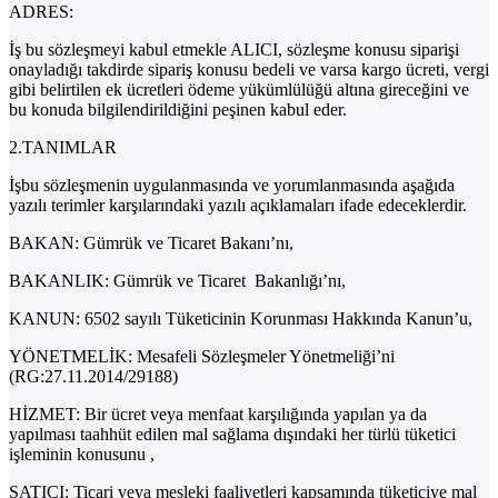
ADRES:
İş bu sözleşmeyi kabul etmekle ALICI, sözleşme konusu siparişi
onayladığı takdirde sipariş konusu bedeli ve varsa kargo ücreti, vergi
gibi belirtilen ek ücretleri ödeme yükümlülüğü altına gireceğini ve
bu konuda bilgilendirildiğini peşinen kabul eder.
2.TANIMLAR
İşbu sözleşmenin uygulanmasında ve yorumlanmasında aşağıda
yazılı terimler karşılarındaki yazılı açıklamaları ifade edeceklerdir.
BAKAN: Gümrük ve Ticaret Bakanı’nı,
BAKANLIK: Gümrük ve Ticaret Bakanlığı’nı,
KANUN: 6502 sayılı Tüketicinin Korunması Hakkında Kanun’u,
YÖNETMELİK: Mesafeli Sözleşmeler Yönetmeliği’ni
(RG:27.11.2014/29188)
HİZMET: Bir ücret veya menfaat karşılığında yapılan ya da
yapılması taahhüt edilen mal sağlama dışındaki her türlü tüketici
işleminin konusunu ,
SATICI: Ticari veya mesleki faaliyetleri kapsamında tüketiciye mal