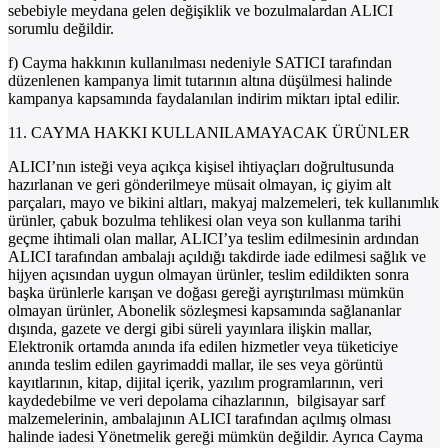
sebebiyle meydana gelen değişiklik ve bozulmalardan ALICI
sorumlu değildir.
f) Cayma hakkının kullanılması nedeniyle SATICI tarafından
düzenlenen kampanya limit tutarının altına düşülmesi halinde
kampanya kapsamında faydalanılan indirim miktarı iptal edilir.
11. CAYMA HAKKI KULLANILAMAYACAK ÜRÜNLER
ALICI’nın isteği veya açıkça kişisel ihtiyaçları doğrultusunda
hazırlanan ve geri gönderilmeye müsait olmayan, iç giyim alt
parçaları, mayo ve bikini altları, makyaj malzemeleri, tek kullanımlık
ürünler, çabuk bozulma tehlikesi olan veya son kullanma tarihi
geçme ihtimali olan mallar, ALICI’ya teslim edilmesinin ardından
ALICI tarafından ambalajı açıldığı takdirde iade edilmesi sağlık ve
hijyen açısından uygun olmayan ürünler, teslim edildikten sonra
başka ürünlerle karışan ve doğası gereği ayrıştırılması mümkün
olmayan ürünler, Abonelik sözleşmesi kapsamında sağlananlar
dışında, gazete ve dergi gibi süreli yayınlara ilişkin mallar,
Elektronik ortamda anında ifa edilen hizmetler veya tüketiciye
anında teslim edilen gayrimaddi mallar, ile ses veya görüntü
kayıtlarının, kitap, dijital içerik, yazılım programlarının, veri
kaydedebilme ve veri depolama cihazlarının, bilgisayar sarf
malzemelerinin, ambalajının ALICI tarafından açılmış olması
halinde iadesi Yönetmelik gereği mümkün değildir. Ayrıca Cayma