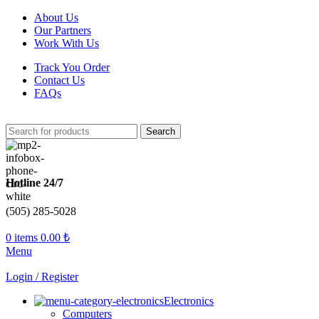
About Us
Our Partners
Work With Us
Track You Order
Contact Us
FAQs
Search
Hotline 24/7
(505) 285-5028
0
items
0.00
₺
Menu
Login / Register
Electronics
Computers