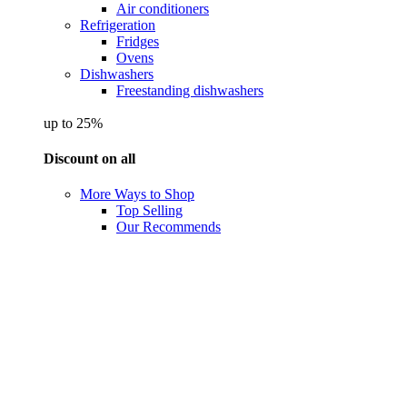
Air conditioners
Refrigeration
Fridges
Ovens
Dishwashers
Freestanding dishwashers
up to 25%
Discount on all
More Ways to Shop
Top Selling
Our Recommends