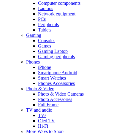
Computer components
Laptops
Network equipment
PCs
Peripherals
Tablets
Gaming
Consoles
Games
Gaming Laptop
Gaming peripherals
Phones
iPhone
Smartphone Android
Smart Watches
Phones Accessories
Photo & Video
Photo & Video Cameras
Photo Accessories
Full Frame
TV and audio
TVs
Oled TV
Hi-Fi
More Ways to Shop