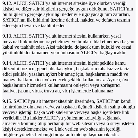
9.12. ALICI, SATICI’ya ait internet sitesine üye olurken verdiği
kişisel ve diğer sair bilgilerin gerçeğe uygun olduğunu, SATICI’nın
bu bilgilerin gerçeğe aykırılığı nedeniyle uğrayacağı tüm zararları,
SATICI’nın ilk bildirimi üzerine derhal, nakden ve defaten tazmin
edeceğini beyan ve taahhüt eder.
9.13. ALICI, SATICI’ya ait internet sitesini kullanırken yasal
mevzuat hükümlerine riayet etmeyi ve bunları ihlal etmemeyi baştan
kabul ve taahhüt eder. Aksi takdirde, doğacak tüm hukuki ve cezai
yükümlülükler tamamen ve münhasıran ALICI’yı bağlayacaktır.
9.14. ALICI, SATICI’ya ait internet sitesini hiçbir şekilde kamu
düzenini bozucu, genel ahlaka aykırı, başkalarını rahatsız ve taciz
edici şekilde, yasalara aykırı bir amaç için, başkalarının maddi ve
manevi haklarına tecavüz edecek şekilde kullanamaz. Ayrıca, üye
başkalarının hizmetleri kullanmasını önleyici veya zorlaştırıcı
faaliyet (spam, virus, truva atı, vb.) işlemlerde bulunamaz.
9.15. SATICI’ya ait internet sitesinin üzerinden, SATICI’nın kendi
kontrolünde olmayan ve/veya başkaca üçüncü kişilerin sahip olduğu
ve/veya işlettiği başka web sitelerine ve/veya başka içeriklere link
verilebilir. Bu linkler ALICI’ya yönlenme kolaylığı sağlamak
amacıyla konmuş olup herhangi bir web sitesini veya o siteyi işleten
kişiyi desteklememekte ve Link verilen web sitesinin içerdiği
bilgilere yönelik herhangi bir garanti niteliği taşımamaktadır.