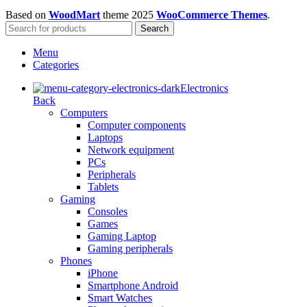
Based on
WoodMart
theme
2025
WooCommerce Themes
.
Search
Menu
Categories
Electronics
Back
Computers
Computer components
Laptops
Network equipment
PCs
Peripherals
Tablets
Gaming
Consoles
Games
Gaming Laptop
Gaming peripherals
Phones
iPhone
Smartphone Android
Smart Watches