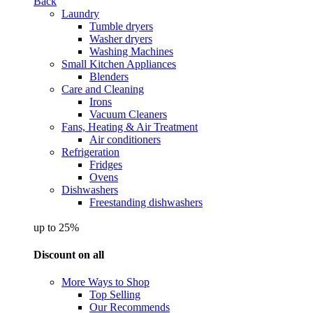
Back
Laundry
Tumble dryers
Washer dryers
Washing Machines
Small Kitchen Appliances
Blenders
Care and Cleaning
Irons
Vacuum Cleaners
Fans, Heating & Air Treatment
Air conditioners
Refrigeration
Fridges
Ovens
Dishwashers
Freestanding dishwashers
up to 25%
Discount on all
More Ways to Shop
Top Selling
Our Recommends