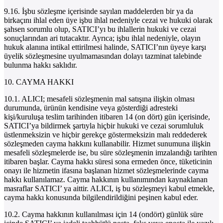
9.16. İşbu sözleşme içerisinde sayılan maddelerden bir ya da
birkaçını ihlal eden üye işbu ihlal nedeniyle cezai ve hukuki olarak
şahsen sorumlu olup, SATICI’yı bu ihlallerin hukuki ve cezai
sonuçlarından ari tutacaktır. Ayrıca; işbu ihlal nedeniyle, olayın
hukuk alanına intikal ettirilmesi halinde, SATICI’nın üyeye karşı
üyelik sözleşmesine uyulmamasından dolayı tazminat talebinde
bulunma hakkı saklıdır.
10. CAYMA HAKKI
10.1. ALICI; mesafeli sözleşmenin mal satışına ilişkin olması
durumunda, ürünün kendisine veya gösterdiği adresteki
kişi/kuruluşa teslim tarihinden itibaren 14 (on dört) gün içerisinde,
SATICI’ya bildirmek şartıyla hiçbir hukuki ve cezai sorumluluk
üstlenmeksizin ve hiçbir gerekçe göstermeksizin malı reddederek
sözleşmeden cayma hakkını kullanabilir. Hizmet sunumuna ilişkin
mesafeli sözleşmelerde ise, bu süre sözleşmenin imzalandığı tarihten
itibaren başlar. Cayma hakkı süresi sona ermeden önce, tüketicinin
onayı ile hizmetin ifasına başlanan hizmet sözleşmelerinde cayma
hakkı kullanılamaz. Cayma hakkının kullanımından kaynaklanan
masraflar SATICI’ ya aittir. ALICI, iş bu sözleşmeyi kabul etmekle,
cayma hakkı konusunda bilgilendirildiğini peşinen kabul eder.
10.2. Cayma hakkının kullanılması için 14 (ondört) günlük süre