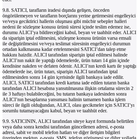
9.8. SATICI, tarafların iradesi dışında gelişen, önceden
öngörülemeyen ve tarafların borçlarını yerine getirmesini engelleyici
ve/veya geciktirici hallerin oluşması gibi mücbir sebepler halleri
nedeni ile sözleşme konusu ürünü süresi içinde teslim edemez ise,
durumu ALICI’ya bildireceğini kabul, beyan ve taahhüt eder. ALICI
da siparişin iptal edilmesini, sözleşme konusu ürünün varsa emsali
ile değiştirilmesini ve/veya teslimat süresinin engelleyici durumun
ortadan kalkmasına kadar ertelenmesini SATICI’dan talep etme
hakkını haizdir. ALICI tarafından siparişin iptal edilmesi halinde
ALICI’nın nakit ile yaptığı ödemelerde, ürün tutarı 14 gün içinde
kendisine nakden ve defaten ödenir. ALICI’nın kredi kartı ile yaptığı
ödemelerde ise, ürün tutarı, siparişin ALICI tarafından iptal
edilmesinden sonra 14 gün içerisinde ilgili bankaya iade edilir.
ALICI, SATICI tarafından kredi kartına iade edilen tutarın banka
tarafından ALICI hesabına yansıtılmasına ilişkin ortalama sürecin 2
ile 3 haftayı bulabileceğini, bu tutarın bankaya iadesinden sonra
ALICI’nın hesaplarına yansıması halinin tamamen banka işlem
süreci ile ilgili olduğundan, ALICI, olası gecikmeler için SATICI’yı
sorumlu tutamayacağını kabul, beyan ve taahhüt eder.
9.9. SATICININ, ALICI tarafından siteye kayıt formunda belirtilen
veya daha sonra kendisi tarafından güncellenen adresi, e-posta
adresi, sabit ve mobil telefon hatları ve diğer iletişim bilgileri
üzerinden mektup, e-posta, SMS, telefon görüşmesi ve diğer yollarla