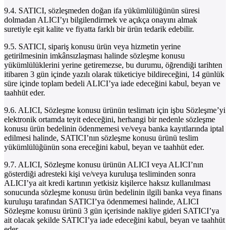
9.4. SATICI, sözleşmeden doğan ifa yükümlülüğünün süresi
dolmadan ALICI’yı bilgilendirmek ve açıkça onayını almak
suretiyle eşit kalite ve fiyatta farklı bir ürün tedarik edebilir.
9.5. SATICI, sipariş konusu ürün veya hizmetin yerine
getirilmesinin imkânsızlaşması halinde sözleşme konusu
yükümlülüklerini yerine getiremezse, bu durumu, öğrendiği tarihten
itibaren 3 gün içinde yazılı olarak tüketiciye bildireceğini, 14 günlük
süre içinde toplam bedeli ALICI’ya iade edeceğini kabul, beyan ve
taahhüt eder.
9.6. ALICI, Sözleşme konusu ürünün teslimatı için işbu Sözleşme’yi
elektronik ortamda teyit edeceğini, herhangi bir nedenle sözleşme
konusu ürün bedelinin ödenmemesi ve/veya banka kayıtlarında iptal
edilmesi halinde, SATICI’nın sözleşme konusu ürünü teslim
yükümlülüğünün sona ereceğini kabul, beyan ve taahhüt eder.
9.7. ALICI, Sözleşme konusu ürünün ALICI veya ALICI’nın
gösterdiği adresteki kişi ve/veya kuruluşa tesliminden sonra
ALICI’ya ait kredi kartının yetkisiz kişilerce haksız kullanılması
sonucunda sözleşme konusu ürün bedelinin ilgili banka veya finans
kuruluşu tarafından SATICI’ya ödenmemesi halinde, ALICI
Sözleşme konusu ürünü 3 gün içerisinde nakliye gideri SATICI’ya
ait olacak şekilde SATICI’ya iade edeceğini kabul, beyan ve taahhüt
eder.