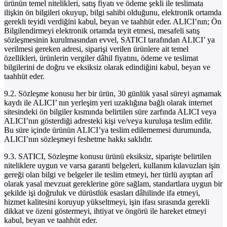
ürünün temel nitelikleri, satış fiyatı ve ödeme şekli ile teslimata
ilişkin ön bilgileri okuyup, bilgi sahibi olduğunu, elektronik ortamda
gerekli teyidi verdiğini kabul, beyan ve taahhüt eder. ALICI’nın; Ön
Bilgilendirmeyi elektronik ortamda teyit etmesi, mesafeli satış
sözleşmesinin kurulmasından evvel, SATICI tarafından ALICI’ ya
verilmesi gereken adresi, siparişi verilen ürünlere ait temel
özellikleri, ürünlerin vergiler dâhil fiyatını, ödeme ve teslimat
bilgilerini de doğru ve eksiksiz olarak edindiğini kabul, beyan ve
taahhüt eder.
9.2. Sözleşme konusu her bir ürün, 30 günlük yasal süreyi aşmamak
kaydı ile ALICI’ nın yerleşim yeri uzaklığına bağlı olarak internet
sitesindeki ön bilgiler kısmında belirtilen süre zarfında ALICI veya
ALICI’nın gösterdiği adresteki kişi ve/veya kuruluşa teslim edilir.
Bu süre içinde ürünün ALICI’ya teslim edilememesi durumunda,
ALICI’nın sözleşmeyi feshetme hakkı saklıdır.
9.3. SATICI, Sözleşme konusu ürünü eksiksiz, siparişte belirtilen
niteliklere uygun ve varsa garanti belgeleri, kullanım kılavuzları işin
gereği olan bilgi ve belgeler ile teslim etmeyi, her türlü ayıptan arî
olarak yasal mevzuat gereklerine göre sağlam, standartlara uygun bir
şekilde işi doğruluk ve dürüstlük esasları dâhilinde ifa etmeyi,
hizmet kalitesini koruyup yükseltmeyi, işin ifası sırasında gerekli
dikkat ve özeni göstermeyi, ihtiyat ve öngörü ile hareket etmeyi
kabul, beyan ve taahhüt eder.