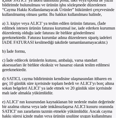
içinde SATICI’ ya iadeli taahhütlü posta, faks veya eposta ile yazılı
bildirimde bulunulması ve ürünün işbu sözleşmede düzenlenen
“Cayma Hakkı Kullanılamayacak Ürünler” hükümleri çerçevesinde
kullanılmamış olması şarttır. Bu hakkın kullanılması halinde,
a) 3. kişiye veya ALICI’ ya teslim edilen ürünün faturası, (İade
edilmek istenen ürünün faturası kurumsal ise, iade ederken kurumun
düzenlemiş olduğu iade faturası ile birlikte gönderilmesi
gerekmektedir. Faturası kurumlar adına düzenlenen sipariş iadeleri
İADE FATURASI kesilmediği takdirde tamamlanamayacaktır.)
b) İade formu,
c) İade edilecek ürünlerin kutusu, ambalajı, varsa standart
aksesuarları ile birlikte eksiksiz ve hasarsız olarak teslim edilmesi
gerekmektedir.
d) SATICI, cayma bildiriminin kendisine ulaşmasından itibaren en
geç 10 günlük süre içerisinde toplam bedeli ve ALICI’yı borç altına
sokan belgeleri ALICI’ ya iade etmek ve 20 günlük süre içerisinde
malı iade almakla yükümlüdür.
e) ALICI’ nın kusurundan kaynaklanan bir nedenle malın değerinde
bir azalma olursa veya iade imkânsızlaşırsa ALICI kusuru oranında
SATICI’ nın zararlarını tazmin etmekle yükümlüdür. Ancak cayma
hakkı süresi içinde malın veya ürünün usulüne uygun kullanılması