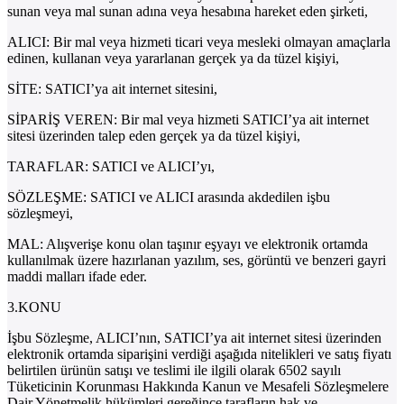
sunan veya mal sunan adına veya hesabına hareket eden şirketi,
ALICI: Bir mal veya hizmeti ticari veya mesleki olmayan amaçlarla
edinen, kullanan veya yararlanan gerçek ya da tüzel kişiyi,
SİTE: SATICI’ya ait internet sitesini,
SİPARİŞ VEREN: Bir mal veya hizmeti SATICI’ya ait internet
sitesi üzerinden talep eden gerçek ya da tüzel kişiyi,
TARAFLAR: SATICI ve ALICI’yı,
SÖZLEŞME: SATICI ve ALICI arasında akdedilen işbu
sözleşmeyi,
MAL: Alışverişe konu olan taşınır eşyayı ve elektronik ortamda
kullanılmak üzere hazırlanan yazılım, ses, görüntü ve benzeri gayri
maddi malları ifade eder.
3.KONU
İşbu Sözleşme, ALICI’nın, SATICI’ya ait internet sitesi üzerinden
elektronik ortamda siparişini verdiği aşağıda nitelikleri ve satış fiyatı
belirtilen ürünün satışı ve teslimi ile ilgili olarak 6502 sayılı
Tüketicinin Korunması Hakkında Kanun ve Mesafeli Sözleşmelere
Dair Yönetmelik hükümleri gereğince tarafların hak ve