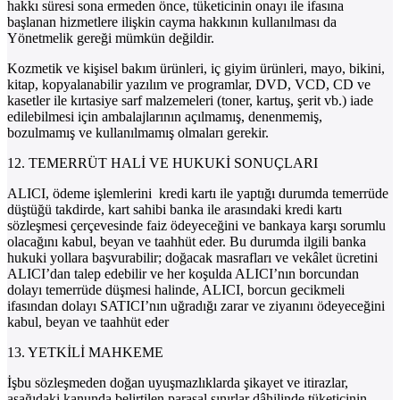
hakkı süresi sona ermeden önce, tüketicinin onayı ile ifasına
başlanan hizmetlere ilişkin cayma hakkının kullanılması da
Yönetmelik gereği mümkün değildir.
Kozmetik ve kişisel bakım ürünleri, iç giyim ürünleri, mayo, bikini,
kitap, kopyalanabilir yazılım ve programlar, DVD, VCD, CD ve
kasetler ile kırtasiye sarf malzemeleri (toner, kartuş, şerit vb.) iade
edilebilmesi için ambalajlarının açılmamış, denenmemiş,
bozulmamış ve kullanılmamış olmaları gerekir.
12. TEMERRÜT HALİ VE HUKUKİ SONUÇLARI
ALICI, ödeme işlemlerini kredi kartı ile yaptığı durumda temerrüde
düştüğü takdirde, kart sahibi banka ile arasındaki kredi kartı
sözleşmesi çerçevesinde faiz ödeyeceğini ve bankaya karşı sorumlu
olacağını kabul, beyan ve taahhüt eder. Bu durumda ilgili banka
hukuki yollara başvurabilir; doğacak masrafları ve vekâlet ücretini
ALICI’dan talep edebilir ve her koşulda ALICI’nın borcundan
dolayı temerrüde düşmesi halinde, ALICI, borcun gecikmeli
ifasından dolayı SATICI’nın uğradığı zarar ve ziyanını ödeyeceğini
kabul, beyan ve taahhüt eder
13. YETKİLİ MAHKEME
İşbu sözleşmeden doğan uyuşmazlıklarda şikayet ve itirazlar,
aşağıdaki kanunda belirtilen parasal sınırlar dâhilinde tüketicinin