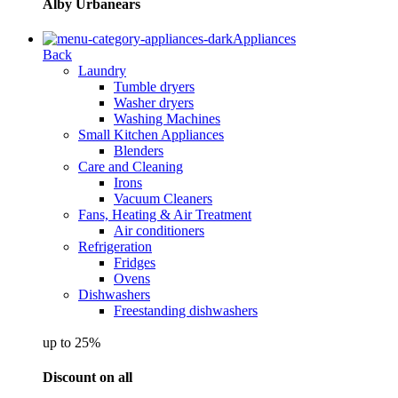
Alby Urbanears
Appliances
Back
Laundry
Tumble dryers
Washer dryers
Washing Machines
Small Kitchen Appliances
Blenders
Care and Cleaning
Irons
Vacuum Cleaners
Fans, Heating & Air Treatment
Air conditioners
Refrigeration
Fridges
Ovens
Dishwashers
Freestanding dishwashers
up to 25%
Discount on all