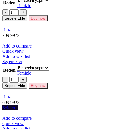
Beden
birden
Temizle
fazla
Miktar
varyasyonu
Sepete Ekle
Buy now
var.
Seçenekler
Bluz
ürün
709.99
₺
sayfasından
seçilebilir
Add to compare
Quick view
Add to wishlist
Bu
Seçenekler
ürünün
Beden
birden
Temizle
fazla
Miktar
varyasyonu
Sepete Ekle
Buy now
var.
Seçenekler
Bluz
ürün
609.99
₺
sayfasından
seçilebilir
Sold out
Add to compare
Quick view
Add to wishlist