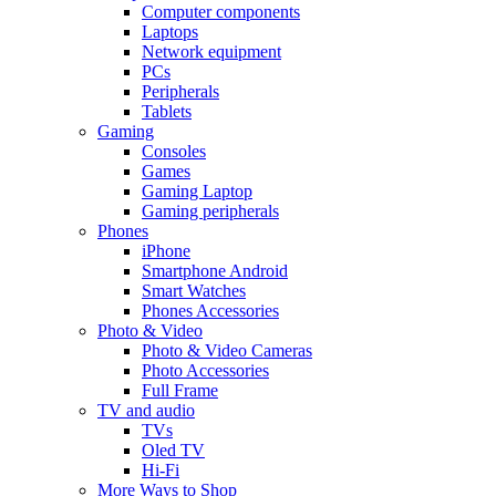
Computer components
Laptops
Network equipment
PCs
Peripherals
Tablets
Gaming
Consoles
Games
Gaming Laptop
Gaming peripherals
Phones
iPhone
Smartphone Android
Smart Watches
Phones Accessories
Photo & Video
Photo & Video Cameras
Photo Accessories
Full Frame
TV and audio
TVs
Oled TV
Hi-Fi
More Ways to Shop