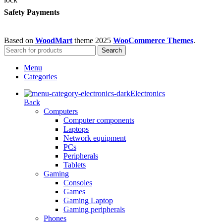
Safety Payments
Based on
WoodMart
theme
2025
WooCommerce Themes
.
Search
Menu
Categories
Electronics
Back
Computers
Computer components
Laptops
Network equipment
PCs
Peripherals
Tablets
Gaming
Consoles
Games
Gaming Laptop
Gaming peripherals
Phones