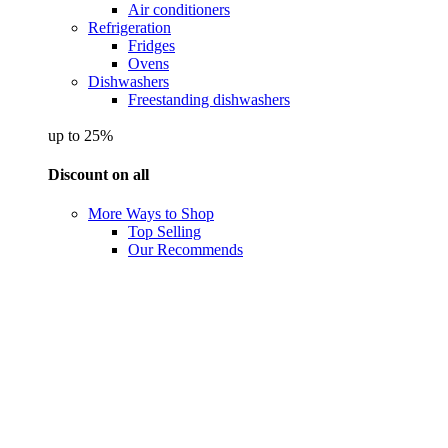
Air conditioners
Refrigeration
Fridges
Ovens
Dishwashers
Freestanding dishwashers
up to 25%
Discount on all
More Ways to Shop
Top Selling
Our Recommends