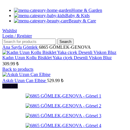
Home & Garden
Baby & Kids
Beauty & Care
Wishlist
Login / Register
Search
Ana Sayfa
Gömlek
6865 GÖMLEK-GENOVA
Kadın Uzun Kollu Bisiklet Yaka çiçek Desenli Viskon Bluz
309.99
₺
Back to products
Askılı Uzun Çan Elbise
529.99
₺
Sold out