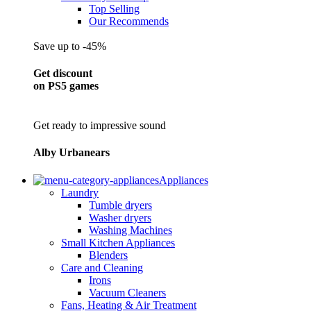
Top Selling
Our Recommends
Save up to -45%
Get discount
on PS5 games
Get ready to impressive sound
Alby Urbanears
Appliances
Laundry
Tumble dryers
Washer dryers
Washing Machines
Small Kitchen Appliances
Blenders
Care and Cleaning
Irons
Vacuum Cleaners
Fans, Heating & Air Treatment