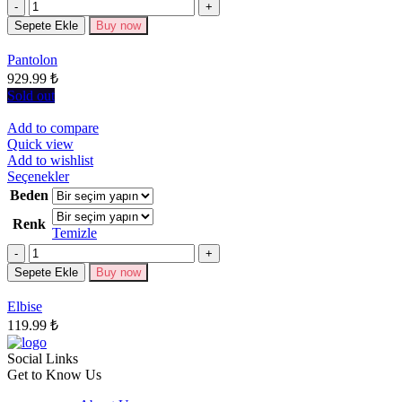
Miktar
varyasyonu
Sepete Ekle
Buy now
var.
Seçenekler
Pantolon
ürün
929.99
₺
sayfasından
seçilebilir
Sold out
Add to compare
Quick view
Add to wishlist
Bu
Seçenekler
ürünün
Beden
birden
Renk
fazla
Temizle
varyasyonu
Miktar
var.
Seçenekler
Sepete Ekle
Buy now
ürün
sayfasından
Elbise
seçilebilir
119.99
₺
Social Links
Get to Know Us