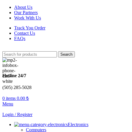
About Us
Our Partners
Work With Us
Track You Order
Contact Us
FAQs
Search
Hotline 24/7
(505) 285-5028
0
items
0.00
₺
Menu
Login / Register
Electronics
Computers