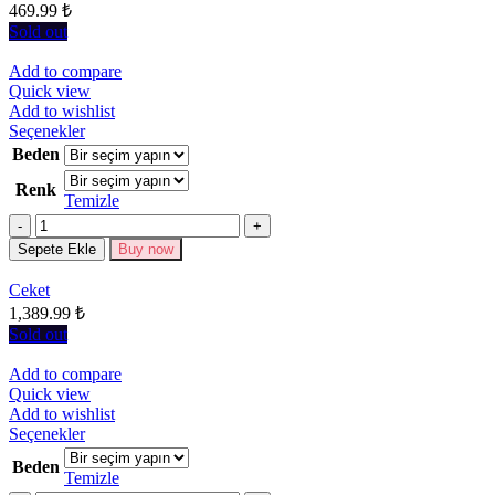
seçilebilir
469.99
₺
Sold out
Add to compare
Quick view
Add to wishlist
Bu
Seçenekler
ürünün
Beden
birden
Renk
fazla
Temizle
varyasyonu
Miktar
var.
Seçenekler
Sepete Ekle
Buy now
ürün
sayfasından
Ceket
seçilebilir
1,389.99
₺
Sold out
Add to compare
Quick view
Add to wishlist
Bu
Seçenekler
ürünün
Beden
birden
Temizle
fazla