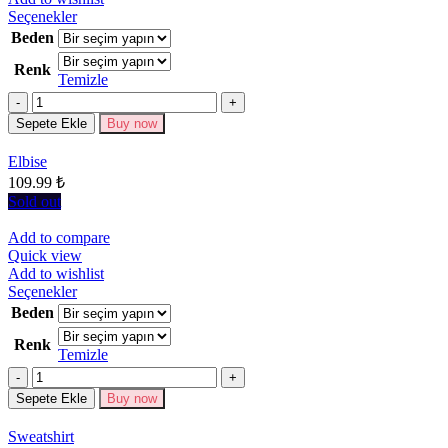
Bu
Seçenekler
ürünün
Beden
birden
Renk
fazla
Temizle
varyasyonu
Miktar
var.
Seçenekler
Sepete Ekle
Buy now
ürün
sayfasından
Elbise
seçilebilir
109.99
₺
Sold out
Add to compare
Quick view
Add to wishlist
Bu
Seçenekler
ürünün
Beden
birden
Renk
fazla
Temizle
varyasyonu
Miktar
var.
Seçenekler
Sepete Ekle
Buy now
ürün
sayfasından
Sweatshirt