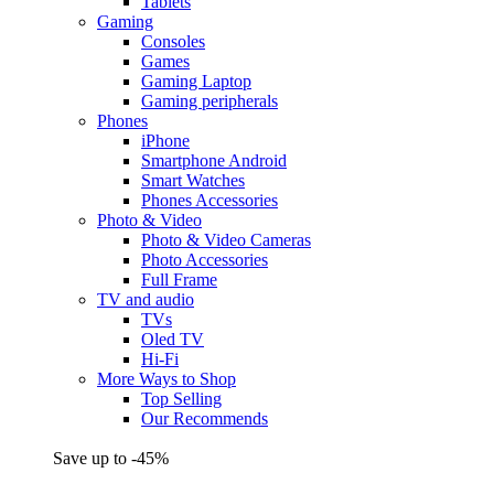
Tablets
Gaming
Consoles
Games
Gaming Laptop
Gaming peripherals
Phones
iPhone
Smartphone Android
Smart Watches
Phones Accessories
Photo & Video
Photo & Video Cameras
Photo Accessories
Full Frame
TV and audio
TVs
Oled TV
Hi-Fi
More Ways to Shop
Top Selling
Our Recommends
Save up to -45%