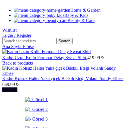
Home & Garden
Baby & Kids
Beauty & Care
Wishlist
Login / Register
Search
Ana Sayfa
Elbise
Kadın Uzun Kollu Fermuar Detay Sweat Shirt
419.99
₺
Back to products
Kadın Kolsuz Halter Yaka çiçek Baskılı Eteği Volanlı Sandy Elbise
649.99
₺
Sold out