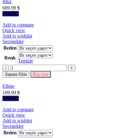
Bluz
ürün
609.99
₺
sayfasından
seçilebilir
Sold out
Add to compare
Quick view
Add to wishlist
Bu
Seçenekler
ürünün
Beden
birden
Renk
fazla
Temizle
varyasyonu
Miktar
var.
Seçenekler
Sepete Ekle
Buy now
ürün
sayfasından
Elbise
seçilebilir
109.99
₺
Sold out
Add to compare
Quick view
Add to wishlist
Bu
Seçenekler
ürünün
Beden
birden