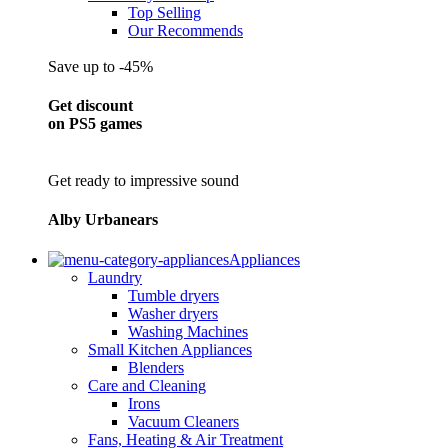
Top Selling
Our Recommends
Save up to -45%
Get discount
on PS5 games
Get ready to impressive sound
Alby Urbanears
Appliances
Laundry
Tumble dryers
Washer dryers
Washing Machines
Small Kitchen Appliances
Blenders
Care and Cleaning
Irons
Vacuum Cleaners
Fans, Heating & Air Treatment