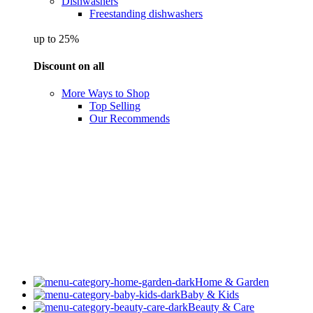
Dishwashers
Freestanding dishwashers
up to 25%
Discount on all
More Ways to Shop
Top Selling
Our Recommends
Home & Garden
Baby & Kids
Beauty & Care