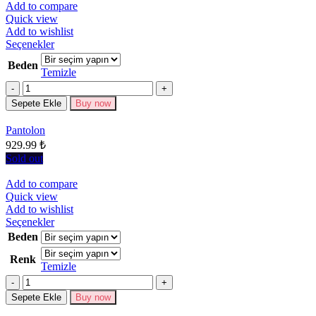
Add to compare
Quick view
Add to wishlist
Bu
Seçenekler
ürünün
Beden
birden
Temizle
fazla
Miktar
varyasyonu
Sepete Ekle
Buy now
var.
Seçenekler
Pantolon
ürün
929.99
₺
sayfasından
seçilebilir
Sold out
Add to compare
Quick view
Add to wishlist
Bu
Seçenekler
ürünün
Beden
birden
Renk
fazla
Temizle
varyasyonu
Miktar
var.
Seçenekler
Sepete Ekle
Buy now
ürün