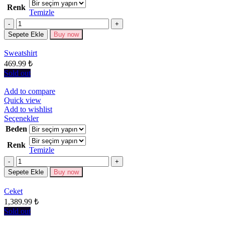
Renk
fazla
Temizle
varyasyonu
Miktar
var.
Seçenekler
Sepete Ekle
Buy now
ürün
sayfasından
Sweatshirt
seçilebilir
469.99
₺
Sold out
Add to compare
Quick view
Add to wishlist
Bu
Seçenekler
ürünün
Beden
birden
Renk
fazla
Temizle
varyasyonu
Miktar
var.
Seçenekler
Sepete Ekle
Buy now
ürün
sayfasından
Ceket
seçilebilir
1,389.99
₺
Sold out