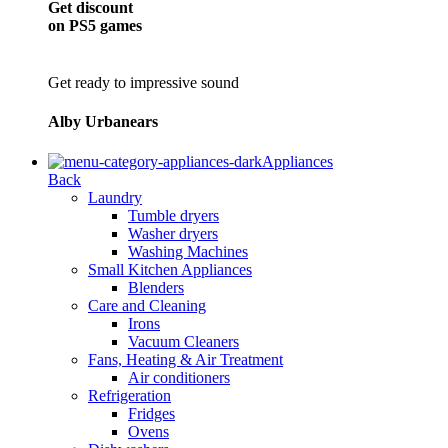
Get discount
on PS5 games
Get ready to impressive sound
Alby Urbanears
Appliances
Back
Laundry
Tumble dryers
Washer dryers
Washing Machines
Small Kitchen Appliances
Blenders
Care and Cleaning
Irons
Vacuum Cleaners
Fans, Heating & Air Treatment
Air conditioners
Refrigeration
Fridges
Ovens