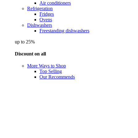
Air conditioners
Refrigeration
Fridges
Ovens
Dishwashers
Freestanding dishwashers
up to 25%
Discount on all
More Ways to Shop
Top Selling
Our Recommends