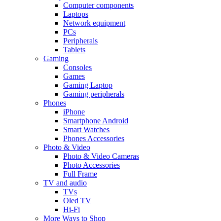
Computer components
Laptops
Network equipment
PCs
Peripherals
Tablets
Gaming
Consoles
Games
Gaming Laptop
Gaming peripherals
Phones
iPhone
Smartphone Android
Smart Watches
Phones Accessories
Photo & Video
Photo & Video Cameras
Photo Accessories
Full Frame
TV and audio
TVs
Oled TV
Hi-Fi
More Ways to Shop