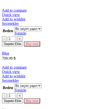
Add to compare
Quick view
Add to wishlist
Bu
Seçenekler
ürünün
Beden
birden
Temizle
fazla
Miktar
varyasyonu
Sepete Ekle
Buy now
var.
Seçenekler
Bluz
ürün
709.99
₺
sayfasından
seçilebilir
Add to compare
Quick view
Add to wishlist
Bu
Seçenekler
ürünün
Beden
birden
Temizle
fazla
Miktar
varyasyonu
Sepete Ekle
Buy now
var.
Seçenekler