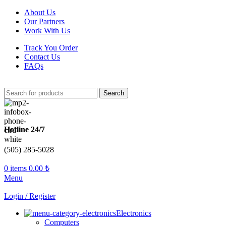
About Us
Our Partners
Work With Us
Track You Order
Contact Us
FAQs
Search
Hotline 24/7
(505) 285-5028
0
items
0.00
₺
Menu
Login / Register
Electronics
Computers