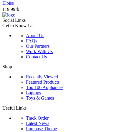
sayfasından
Elbise
seçilebilir
119.99
₺
Social Links
Get to Know Us
About Us
FAQs
Our Partners
Work With Us
Contact Us
Shop
Recently Viewed
Featured Products
Top 100 Appliances
Laptops
Toys & Games
Useful Links
Track Order
Latest News
Purchase Theme