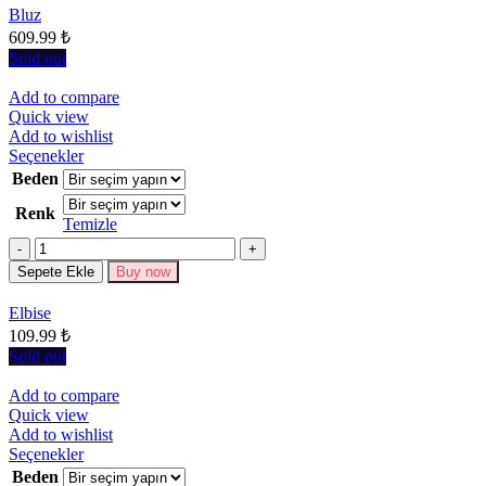
Bluz
ürün
609.99
₺
sayfasından
seçilebilir
Sold out
Add to compare
Quick view
Add to wishlist
Bu
Seçenekler
ürünün
Beden
birden
Renk
fazla
Temizle
varyasyonu
Miktar
var.
Seçenekler
Sepete Ekle
Buy now
ürün
sayfasından
Elbise
seçilebilir
109.99
₺
Sold out
Add to compare
Quick view
Add to wishlist
Bu
Seçenekler
ürünün
Beden