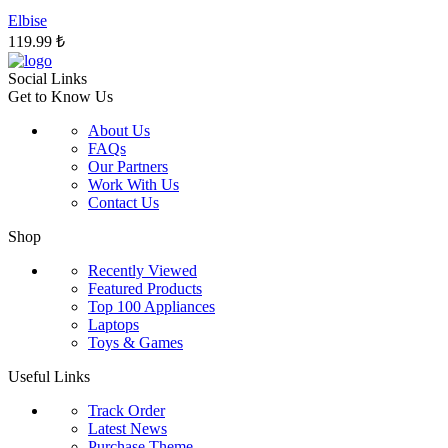
ürün
sayfasından
Elbise
seçilebilir
119.99
₺
Social Links
Get to Know Us
About Us
FAQs
Our Partners
Work With Us
Contact Us
Shop
Recently Viewed
Featured Products
Top 100 Appliances
Laptops
Toys & Games
Useful Links
Track Order
Latest News
Purchase Theme