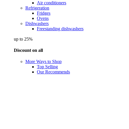
Air conditioners
Refrigeration
Fridges
Ovens
Dishwashers
Freestanding dishwashers
up to 25%
Discount on all
More Ways to Shop
Top Selling
Our Recommends