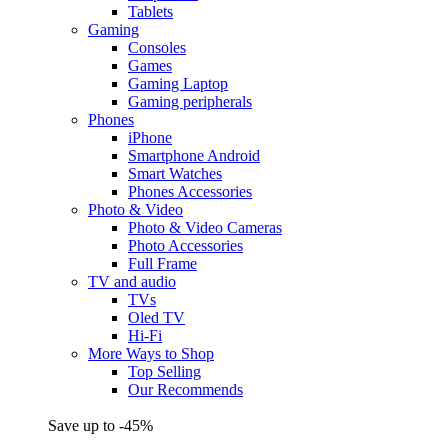
Tablets
Gaming
Consoles
Games
Gaming Laptop
Gaming peripherals
Phones
iPhone
Smartphone Android
Smart Watches
Phones Accessories
Photo & Video
Photo & Video Cameras
Photo Accessories
Full Frame
TV and audio
TVs
Oled TV
Hi-Fi
More Ways to Shop
Top Selling
Our Recommends
Save up to -45%