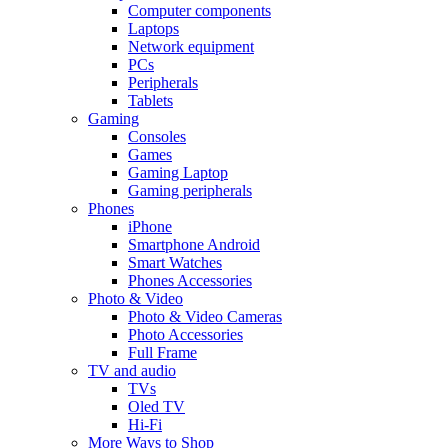
Computer components
Laptops
Network equipment
PCs
Peripherals
Tablets
Gaming
Consoles
Games
Gaming Laptop
Gaming peripherals
Phones
iPhone
Smartphone Android
Smart Watches
Phones Accessories
Photo & Video
Photo & Video Cameras
Photo Accessories
Full Frame
TV and audio
TVs
Oled TV
Hi-Fi
More Ways to Shop