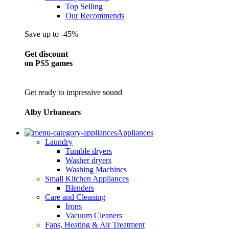
Top Selling
Our Recommends
Save up to -45%
Get discount
on PS5 games
Get ready to impressive sound
Alby Urbanears
Appliances
Laundry
Tumble dryers
Washer dryers
Washing Machines
Small Kitchen Appliances
Blenders
Care and Cleaning
Irons
Vacuum Cleaners
Fans, Heating & Air Treatment