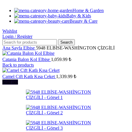
Home & Garden
Baby & Kids
Beauty & Care
Wishlist
Login / Register
Search
Ana Sayfa
Elbise
5948 ELBİSE-WASHİNGTON ÇİZGİLİ
Catania Balon Kol Elbise
1,059.99
₺
Back to products
Camel Çift Katlı Kısa Ceket
1,339.99
₺
Sold out