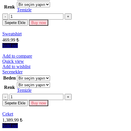
birden
Renk
fazla
Temizle
varyasyonu
Miktar
var.
Seçenekler
Sepete Ekle
Buy now
ürün
sayfasından
Sweatshirt
seçilebilir
469.99
₺
Sold out
Add to compare
Quick view
Add to wishlist
Bu
Seçenekler
ürünün
Beden
birden
Renk
fazla
Temizle
varyasyonu
Miktar
var.
Seçenekler
Sepete Ekle
Buy now
ürün
sayfasından
Ceket
seçilebilir
1,389.99
₺
Sold out