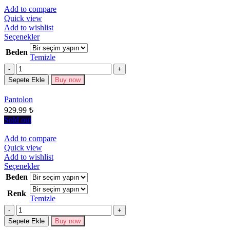
Add to compare
Quick view
Add to wishlist
Bu
Seçenekler
ürünün
Beden
birden
Temizle
fazla
Miktar
varyasyonu
Sepete Ekle
Buy now
var.
Seçenekler
Pantolon
ürün
929.99
₺
sayfasından
seçilebilir
Sold out
Add to compare
Quick view
Add to wishlist
Bu
Seçenekler
ürünün
Beden
birden
Renk
fazla
Temizle
varyasyonu
Miktar
var.
Seçenekler
Sepete Ekle
Buy now