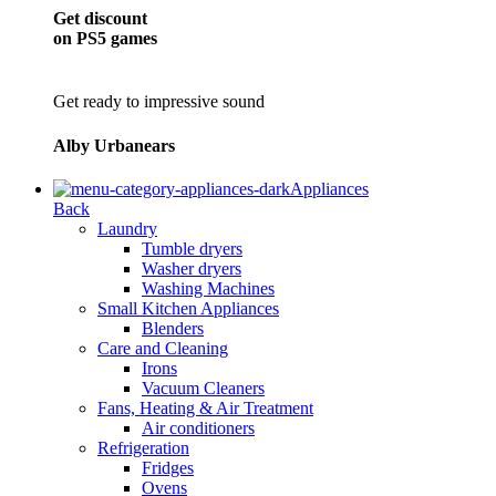
Get discount
on PS5 games
Get ready to impressive sound
Alby Urbanears
Appliances
Back
Laundry
Tumble dryers
Washer dryers
Washing Machines
Small Kitchen Appliances
Blenders
Care and Cleaning
Irons
Vacuum Cleaners
Fans, Heating & Air Treatment
Air conditioners
Refrigeration
Fridges
Ovens