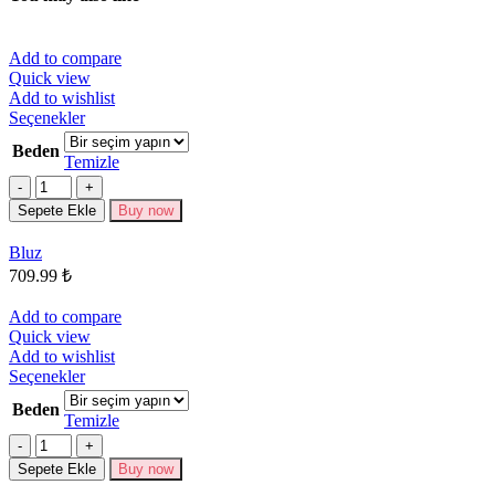
Add to compare
Quick view
Add to wishlist
Bu
Seçenekler
ürünün
Beden
birden
Temizle
fazla
Miktar
varyasyonu
Sepete Ekle
Buy now
var.
Seçenekler
Bluz
ürün
709.99
₺
sayfasından
seçilebilir
Add to compare
Quick view
Add to wishlist
Bu
Seçenekler
ürünün
Beden
birden
Temizle
fazla
Miktar
varyasyonu
Sepete Ekle
Buy now
var.
Seçenekler