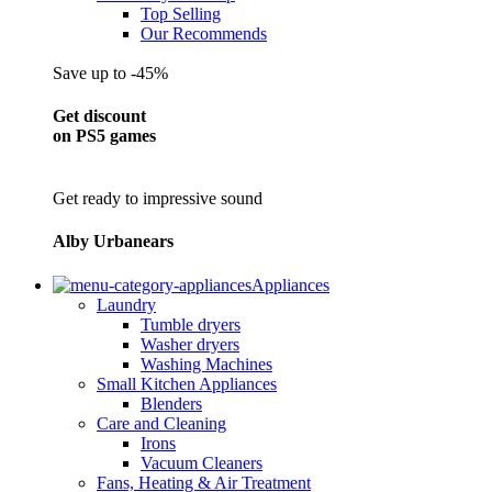
Top Selling
Our Recommends
Save up to -45%
Get discount
on PS5 games
Get ready to impressive sound
Alby Urbanears
Appliances
Laundry
Tumble dryers
Washer dryers
Washing Machines
Small Kitchen Appliances
Blenders
Care and Cleaning
Irons
Vacuum Cleaners
Fans, Heating & Air Treatment