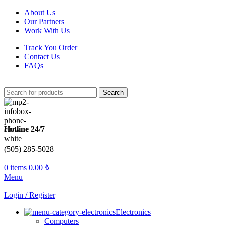
About Us
Our Partners
Work With Us
Track You Order
Contact Us
FAQs
Search
Hotline 24/7
(505) 285-5028
0
items
0.00
₺
Menu
Login / Register
Electronics
Computers