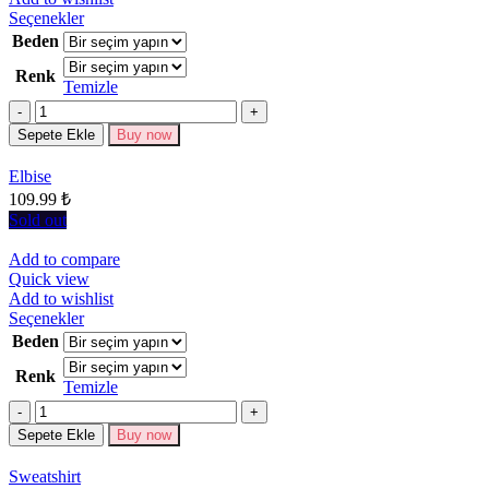
Bu
Seçenekler
ürünün
Beden
birden
Renk
fazla
Temizle
varyasyonu
Miktar
var.
Seçenekler
Sepete Ekle
Buy now
ürün
sayfasından
Elbise
seçilebilir
109.99
₺
Sold out
Add to compare
Quick view
Add to wishlist
Bu
Seçenekler
ürünün
Beden
birden
Renk
fazla
Temizle
varyasyonu
Miktar
var.
Seçenekler
Sepete Ekle
Buy now
ürün
sayfasından
Sweatshirt