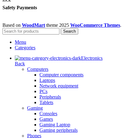
Safety Payments
Based on
WoodMart
theme
2025
WooCommerce Themes
.
Search
Menu
Categories
Electronics
Back
Computers
Computer components
Laptops
Network equipment
PCs
Peripherals
Tablets
Gaming
Consoles
Games
Gaming Laptop
Gaming peripherals
Phones