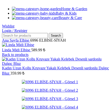
Home & Garden
Baby & Kids
Beauty & Care
Wishlist
Login / Register
Search
Ana Sayfa
Elbise
6996 ELBİSE-SİYAH
Linda Midi Elbise
589.99
₺
Back to products
Kadın Uzun Kollu Kruvaze Yakalı Kelebek Desenli şardonlu Dalgıç
Bluz
359.99
₺