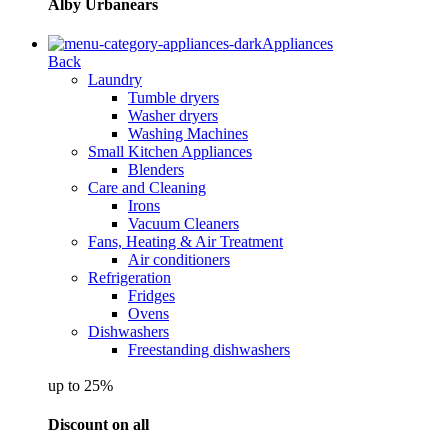
Alby Urbanears
Appliances
Back
Laundry
Tumble dryers
Washer dryers
Washing Machines
Small Kitchen Appliances
Blenders
Care and Cleaning
Irons
Vacuum Cleaners
Fans, Heating & Air Treatment
Air conditioners
Refrigeration
Fridges
Ovens
Dishwashers
Freestanding dishwashers
up to 25%
Discount on all