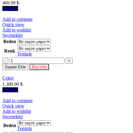
seçilebilir
469.99
₺
Sold out
Add to compare
Quick view
Add to wishlist
Bu
Seçenekler
ürünün
Beden
birden
Renk
fazla
Temizle
varyasyonu
Miktar
var.
Seçenekler
Sepete Ekle
Buy now
ürün
sayfasından
Ceket
seçilebilir
1,389.99
₺
Sold out
Add to compare
Quick view
Add to wishlist
Bu
Seçenekler
ürünün
Beden
birden
Temizle
fazla