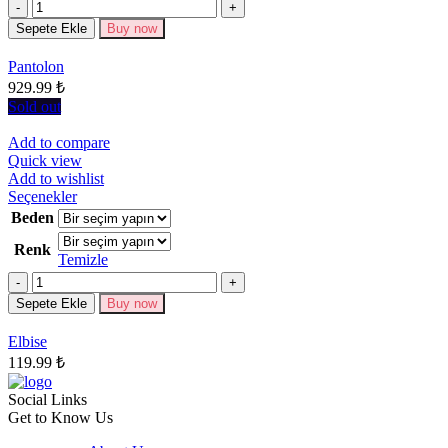
Miktar
varyasyonu
Sepete Ekle
Buy now
var.
Seçenekler
Pantolon
ürün
929.99
₺
sayfasından
seçilebilir
Sold out
Add to compare
Quick view
Add to wishlist
Bu
Seçenekler
ürünün
Beden
birden
Renk
fazla
Temizle
varyasyonu
Miktar
var.
Seçenekler
Sepete Ekle
Buy now
ürün
sayfasından
Elbise
seçilebilir
119.99
₺
Social Links
Get to Know Us