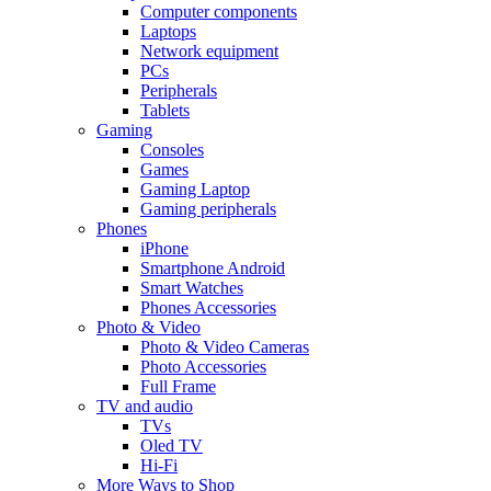
Computer components
Laptops
Network equipment
PCs
Peripherals
Tablets
Gaming
Consoles
Games
Gaming Laptop
Gaming peripherals
Phones
iPhone
Smartphone Android
Smart Watches
Phones Accessories
Photo & Video
Photo & Video Cameras
Photo Accessories
Full Frame
TV and audio
TVs
Oled TV
Hi-Fi
More Ways to Shop