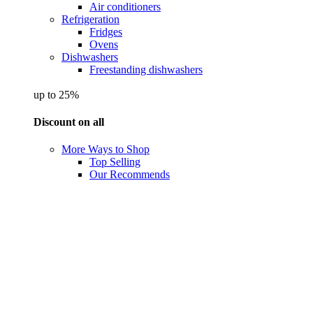
Air conditioners
Refrigeration
Fridges
Ovens
Dishwashers
Freestanding dishwashers
up to 25%
Discount on all
More Ways to Shop
Top Selling
Our Recommends