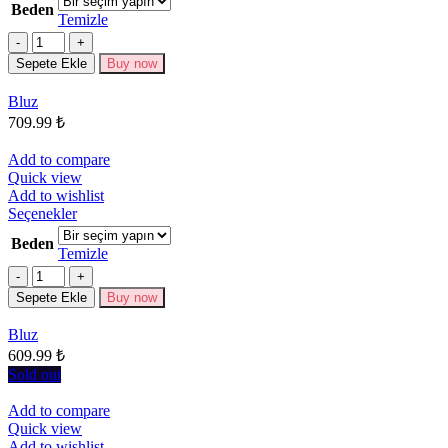
Beden
birden
Temizle
fazla
Miktar
varyasyonu
Sepete Ekle
Buy now
var.
Seçenekler
Bluz
ürün
709.99
₺
sayfasından
seçilebilir
Add to compare
Quick view
Add to wishlist
Bu
Seçenekler
ürünün
Beden
birden
Temizle
fazla
Miktar
varyasyonu
Sepete Ekle
Buy now
var.
Seçenekler
Bluz
ürün
609.99
₺
sayfasından
seçilebilir
Sold out
Add to compare
Quick view
Add to wishlist