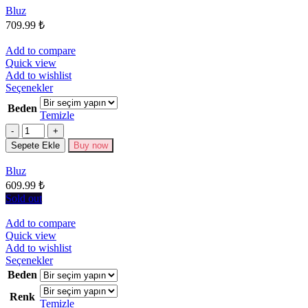
Seçenekler
Bluz
ürün
709.99
₺
sayfasından
seçilebilir
Add to compare
Quick view
Add to wishlist
Bu
Seçenekler
ürünün
Beden
birden
Temizle
fazla
Miktar
varyasyonu
Sepete Ekle
Buy now
var.
Seçenekler
Bluz
ürün
609.99
₺
sayfasından
seçilebilir
Sold out
Add to compare
Quick view
Add to wishlist
Bu
Seçenekler
ürünün
Beden
birden
Renk
fazla
Temizle