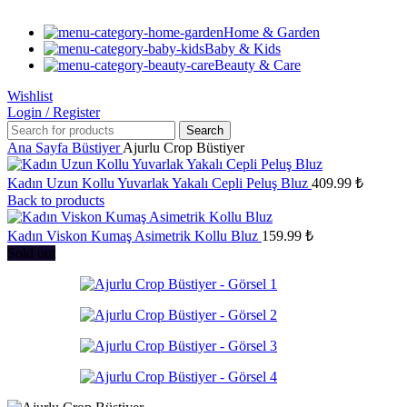
Home & Garden
Baby & Kids
Beauty & Care
Wishlist
Login / Register
Search
Ana Sayfa
Büstiyer
Ajurlu Crop Büstiyer
Kadın Uzun Kollu Yuvarlak Yakalı Cepli Peluş Bluz
409.99
₺
Back to products
Kadın Viskon Kumaş Asimetrik Kollu Bluz
159.99
₺
Sold out