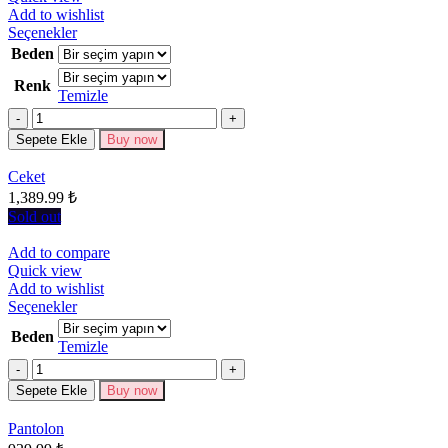
Add to wishlist
Bu
Seçenekler
ürünün
Beden
birden
Renk
fazla
Temizle
varyasyonu
Miktar
var.
Seçenekler
Sepete Ekle
Buy now
ürün
sayfasından
Ceket
seçilebilir
1,389.99
₺
Sold out
Add to compare
Quick view
Add to wishlist
Bu
Seçenekler
ürünün
Beden
birden
Temizle
fazla
Miktar
varyasyonu
Sepete Ekle
Buy now
var.
Seçenekler
Pantolon
ürün