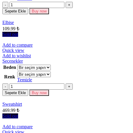
varyasyonu
Miktar
var.
Seçenekler
Sepete Ekle
Buy now
ürün
sayfasından
Elbise
seçilebilir
109.99
₺
Sold out
Add to compare
Quick view
Add to wishlist
Bu
Seçenekler
ürünün
Beden
birden
Renk
fazla
Temizle
varyasyonu
Miktar
var.
Seçenekler
Sepete Ekle
Buy now
ürün
sayfasından
Sweatshirt
seçilebilir
469.99
₺
Sold out
Add to compare
Quick view