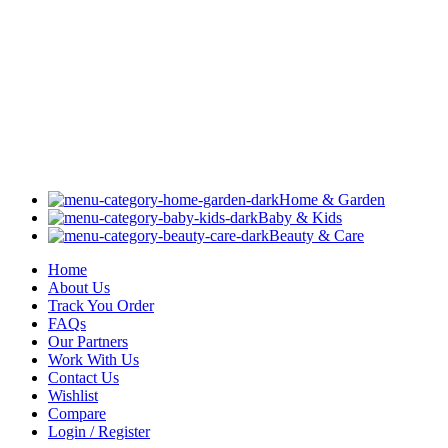
Home & Garden
Baby & Kids
Beauty & Care
Home
About Us
Track You Order
FAQs
Our Partners
Work With Us
Contact Us
Wishlist
Compare
Login / Register