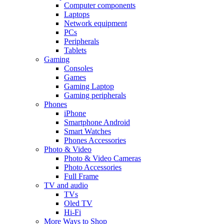
Computer components
Laptops
Network equipment
PCs
Peripherals
Tablets
Gaming
Consoles
Games
Gaming Laptop
Gaming peripherals
Phones
iPhone
Smartphone Android
Smart Watches
Phones Accessories
Photo & Video
Photo & Video Cameras
Photo Accessories
Full Frame
TV and audio
TVs
Oled TV
Hi-Fi
More Ways to Shop