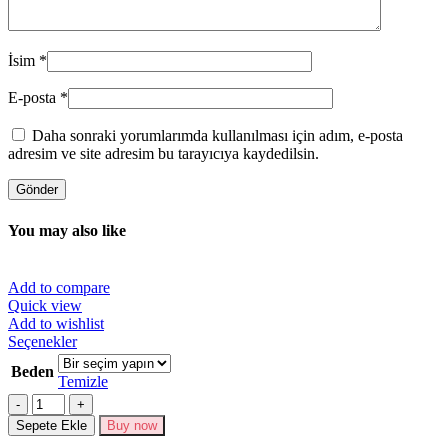
İsim
*
E-posta
*
Daha sonraki yorumlarımda kullanılması için adım, e-posta
adresim ve site adresim bu tarayıcıya kaydedilsin.
You may also like
Add to compare
Quick view
Add to wishlist
Bu
Seçenekler
ürünün
Beden
birden
Temizle
fazla
Miktar
varyasyonu
Sepete Ekle
Buy now
var.