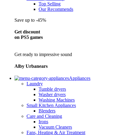
Top Selling
Our Recommends
Save up to -45%
Get discount
on PS5 games
Get ready to impressive sound
Alby Urbanears
Appliances
Laundry
Tumble dryers
Washer dryers
Washing Machines
Small Kitchen Appliances
Blenders
Care and Cleaning
Irons
Vacuum Cleaners
Fans, Heating & Air Treatment