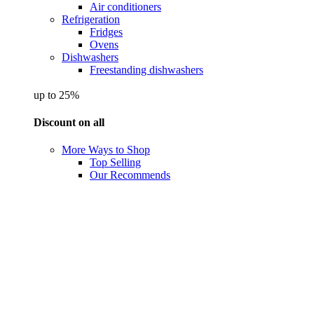
Air conditioners
Refrigeration
Fridges
Ovens
Dishwashers
Freestanding dishwashers
up to 25%
Discount on all
More Ways to Shop
Top Selling
Our Recommends