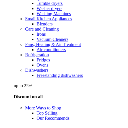
Tumble dryers
Washer dryers
Washing Machines
Small Kitchen Appliances
Blenders
Care and Cleaning
Irons
Vacuum Cleaners
Fans, Heating & Air Treatment
Air conditioners
Refrigeration
Fridges
Ovens
Dishwashers
Freestanding dishwashers
up to 25%
Discount on all
More Ways to Shop
Top Selling
Our Recommends