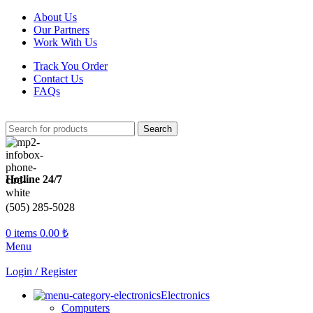
About Us
Our Partners
Work With Us
Track You Order
Contact Us
FAQs
Search
Hotline 24/7
(505) 285-5028
0
items
0.00
₺
Menu
Login / Register
Electronics
Computers