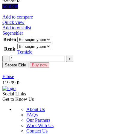
929.99
₺
sayfasından
seçilebilir
Sold out
Add to compare
Quick view
Add to wishlist
Bu
Seçenekler
ürünün
Beden
birden
Renk
fazla
Temizle
varyasyonu
Miktar
var.
Seçenekler
Sepete Ekle
Buy now
ürün
sayfasından
Elbise
seçilebilir
119.99
₺
Social Links
Get to Know Us
About Us
FAQs
Our Partners
Work With Us
Contact Us