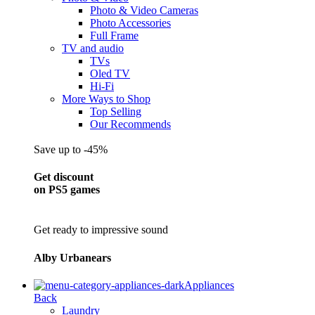
Photo & Video Cameras
Photo Accessories
Full Frame
TV and audio
TVs
Oled TV
Hi-Fi
More Ways to Shop
Top Selling
Our Recommends
Save up to -45%
Get discount
on PS5 games
Get ready to impressive sound
Alby Urbanears
Appliances
Back
Laundry