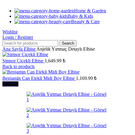
Home & Garden
Baby & Kids
Beauty & Care
Wishlist
Login / Register
Search
Ana Sayfa
Elbise
Anjelik Yırtmaç Detaylı Elbise
Simsor Çiçekli Elbise
1,649.99
₺
Back to products
Benjamin Çan Etekli Midi Boy Elbise
1,169.99
₺
Sold out