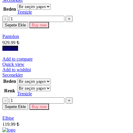
Seçenekler
ürünün
Beden
birden
Temizle
fazla
Miktar
varyasyonu
Sepete Ekle
Buy now
var.
Seçenekler
Pantolon
ürün
929.99
₺
sayfasından
seçilebilir
Sold out
Add to compare
Quick view
Add to wishlist
Bu
Seçenekler
ürünün
Beden
birden
Renk
fazla
Temizle
varyasyonu
Miktar
var.
Seçenekler
Sepete Ekle
Buy now
ürün
sayfasından
Elbise
seçilebilir
119.99
₺