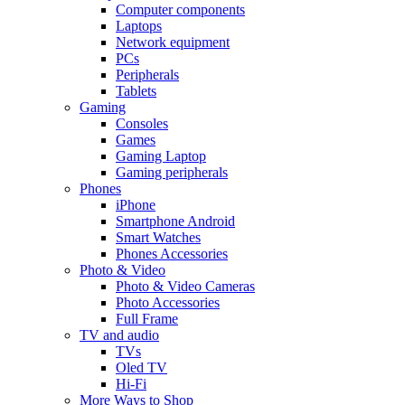
Computer components
Laptops
Network equipment
PCs
Peripherals
Tablets
Gaming
Consoles
Games
Gaming Laptop
Gaming peripherals
Phones
iPhone
Smartphone Android
Smart Watches
Phones Accessories
Photo & Video
Photo & Video Cameras
Photo Accessories
Full Frame
TV and audio
TVs
Oled TV
Hi-Fi
More Ways to Shop