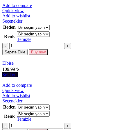
Add to compare
Quick view
Add to wishlist
Bu
Seçenekler
ürünün
Beden
birden
Renk
fazla
Temizle
varyasyonu
Miktar
var.
Seçenekler
Sepete Ekle
Buy now
ürün
sayfasından
Elbise
seçilebilir
109.99
₺
Sold out
Add to compare
Quick view
Add to wishlist
Bu
Seçenekler
ürünün
Beden
birden
Renk
fazla
Temizle
varyasyonu
Miktar
var.