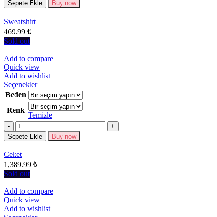
Seçenekler
Sepete Ekle
Buy now
ürün
sayfasından
Sweatshirt
seçilebilir
469.99
₺
Sold out
Add to compare
Quick view
Add to wishlist
Bu
Seçenekler
ürünün
Beden
birden
Renk
fazla
Temizle
varyasyonu
Miktar
var.
Seçenekler
Sepete Ekle
Buy now
ürün
sayfasından
Ceket
seçilebilir
1,389.99
₺
Sold out
Add to compare
Quick view
Add to wishlist
Bu