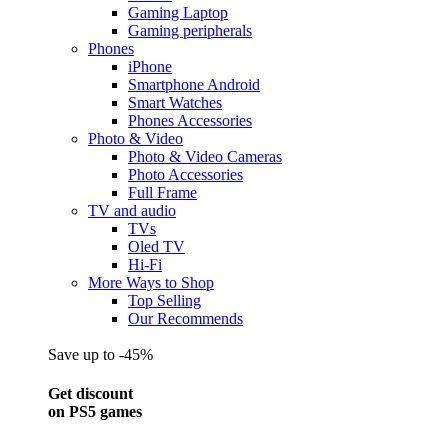
Gaming Laptop
Gaming peripherals
Phones
iPhone
Smartphone Android
Smart Watches
Phones Accessories
Photo & Video
Photo & Video Cameras
Photo Accessories
Full Frame
TV and audio
TVs
Oled TV
Hi-Fi
More Ways to Shop
Top Selling
Our Recommends
Save up to -45%
Get discount
on PS5 games