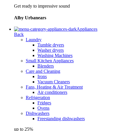
Get ready to impressive sound
Alby Urbanears
Appliances
Back
Laundry
Tumble dryers
Washer dryers
Washing Machines
Small Kitchen Appliances
Blenders
Care and Cleaning
Irons
Vacuum Cleaners
Fans, Heating & Air Treatment
Air conditioners
Refrigeration
Fridges
Ovens
Dishwashers
Freestanding dishwashers
up to 25%