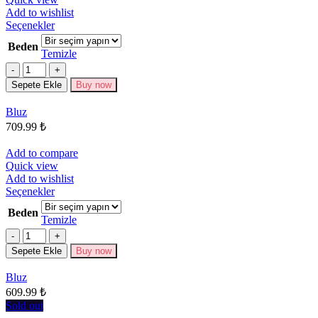
Add to wishlist
Bu
Seçenekler
ürünün
Beden
birden
Temizle
fazla
Miktar
varyasyonu
Sepete Ekle
Buy now
var.
Seçenekler
Bluz
ürün
709.99
₺
sayfasından
seçilebilir
Add to compare
Quick view
Add to wishlist
Bu
Seçenekler
ürünün
Beden
birden
Temizle
fazla
Miktar
varyasyonu
Sepete Ekle
Buy now
var.
Seçenekler
Bluz
ürün
609.99
₺
sayfasından
seçilebilir
Sold out