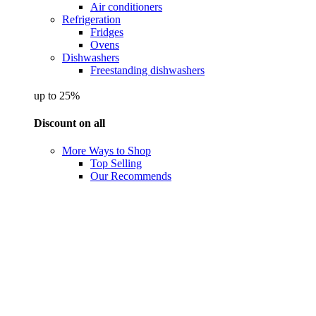
Air conditioners
Refrigeration
Fridges
Ovens
Dishwashers
Freestanding dishwashers
up to 25%
Discount on all
More Ways to Shop
Top Selling
Our Recommends