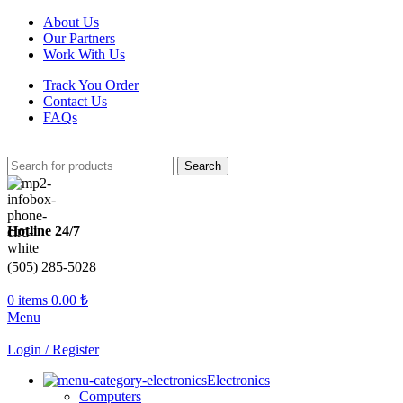
About Us
Our Partners
Work With Us
Track You Order
Contact Us
FAQs
Search
Hotline 24/7
(505) 285-5028
0
items
0.00
₺
Menu
Login / Register
Electronics
Computers