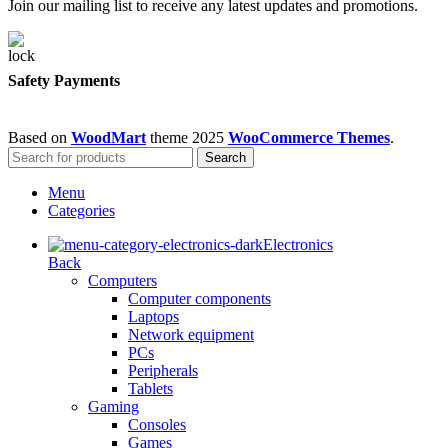
Join our mailing list to receive any latest updates and promotions.
Safety Payments
Based on
WoodMart
theme
2025
WooCommerce Themes
.
Search
Menu
Categories
Electronics
Back
Computers
Computer components
Laptops
Network equipment
PCs
Peripherals
Tablets
Gaming
Consoles
Games