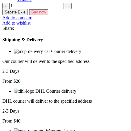
Anjelik
Yırtmaç
Sepete Ekle
Buy now
Detaylı
Add to compare
Elbise
Add to wishlist
adet
Share:
Shipping & Delivery
Courier delivery
Our courier will deliver to the specified address
2-3 Days
From $20
DHL Courier delivery
DHL courier will deliver to the specified address
2-3 Days
From $40
Warranty 1 year