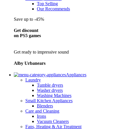
Top Selling
Our Recommends
Save up to -45%
Get discount
on PS5 games
Get ready to impressive sound
Alby Urbanears
Appliances
Laundry
Tumble dryers
Washer dryers
Washing Machines
Small Kitchen Appliances
Blenders
Care and Cleaning
Irons
Vacuum Cleaners
Fans, Heating & Air Treatment