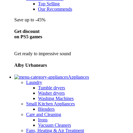
Top Selling
Our Recommends
Save up to -45%
Get discount
on PS5 games
Get ready to impressive sound
Alby Urbanears
Appliances
Laundry
Tumble dryers
Washer dryers
Washing Machines
Small Kitchen Appliances
Blenders
Care and Cleaning
Irons
Vacuum Cleaners
Fans, Heating & Air Treatment