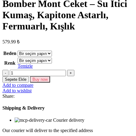
Bomber Mont Ceket – Su İtici
Kumaş, Kapitone Astarlı,
Fermuarlı, Kışlık
579.99
₺
Beden
Renk
Temizle
Bomber
Mont
Sepete Ekle
Buy now
Ceket
Add to compare
–
Add to wishlist
Su
Share:
İtici
Kumaş,
Shipping & Delivery
Kapitone
Astarlı,
Courier delivery
Fermuarlı,
Kışlık
Our courier will deliver to the specified address
adet