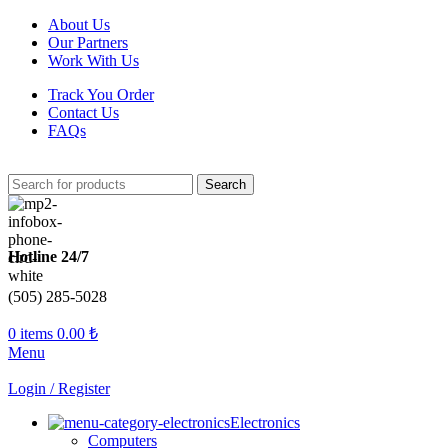
About Us
Our Partners
Work With Us
Track You Order
Contact Us
FAQs
Search
Hotline 24/7
(505) 285-5028
0
items
0.00
₺
Menu
Login / Register
Electronics
Computers