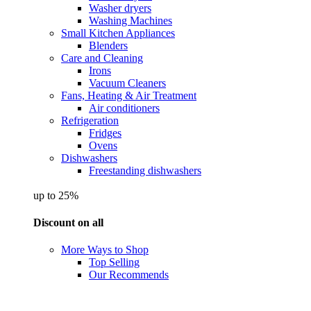
Washer dryers
Washing Machines
Small Kitchen Appliances
Blenders
Care and Cleaning
Irons
Vacuum Cleaners
Fans, Heating & Air Treatment
Air conditioners
Refrigeration
Fridges
Ovens
Dishwashers
Freestanding dishwashers
up to 25%
Discount on all
More Ways to Shop
Top Selling
Our Recommends