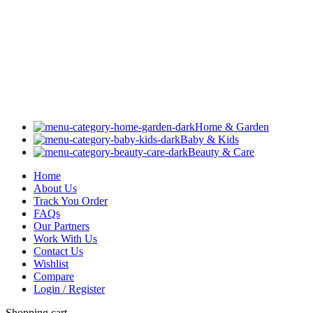
Home & Garden
Baby & Kids
Beauty & Care
Home
About Us
Track You Order
FAQs
Our Partners
Work With Us
Contact Us
Wishlist
Compare
Login / Register
Shopping cart