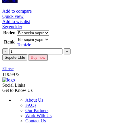
seçilebilir
Sold out
Add to compare
Quick view
Add to wishlist
Bu
Seçenekler
ürünün
Beden
birden
Renk
fazla
Temizle
varyasyonu
Miktar
var.
Seçenekler
Sepete Ekle
Buy now
ürün
sayfasından
Elbise
seçilebilir
119.99
₺
Social Links
Get to Know Us
About Us
FAQs
Our Partners
Work With Us
Contact Us