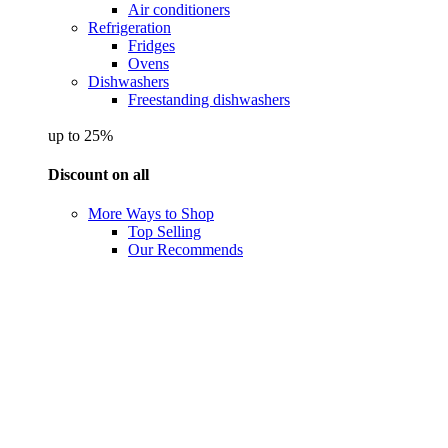
Air conditioners
Refrigeration
Fridges
Ovens
Dishwashers
Freestanding dishwashers
up to 25%
Discount on all
More Ways to Shop
Top Selling
Our Recommends