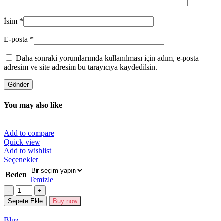
İsim
*
E-posta
*
Daha sonraki yorumlarımda kullanılması için adım, e-posta
adresim ve site adresim bu tarayıcıya kaydedilsin.
You may also like
Add to compare
Quick view
Add to wishlist
Bu
Seçenekler
ürünün
Beden
birden
Temizle
fazla
Miktar
varyasyonu
Sepete Ekle
Buy now
var.
Seçenekler
Bluz