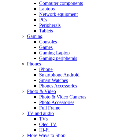
Computer components
Laptops
Network equipment
PCs
Peripherals
Tablets
Gaming
Consoles
Games
Gaming Laptop
Gaming peripherals
Phones
iPhone
Smartphone Android
Smart Watches
Phones Accessories
Photo & Video
Photo & Video Cameras
Photo Accessories
Full Frame
TV and audio
TVs
Oled TV
Hi-Fi
More Ways to Shop