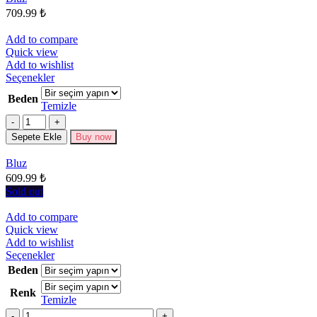
ürün
709.99
₺
sayfasından
seçilebilir
Add to compare
Quick view
Add to wishlist
Bu
Seçenekler
ürünün
Beden
birden
Temizle
fazla
Miktar
varyasyonu
Sepete Ekle
Buy now
var.
Seçenekler
Bluz
ürün
609.99
₺
sayfasından
seçilebilir
Sold out
Add to compare
Quick view
Add to wishlist
Bu
Seçenekler
ürünün
Beden
birden
Renk
fazla
Temizle
varyasyonu
Miktar