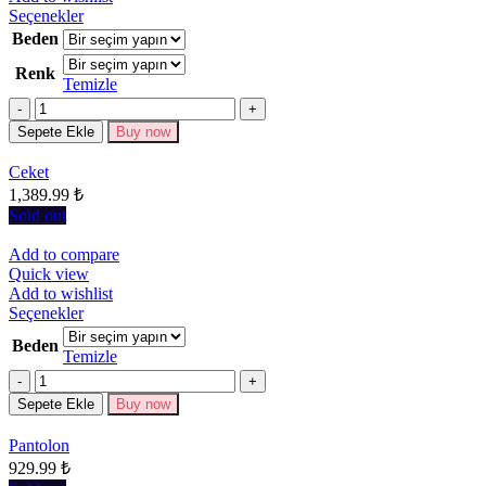
Bu
Seçenekler
ürünün
Beden
birden
Renk
fazla
Temizle
varyasyonu
Miktar
var.
Seçenekler
Sepete Ekle
Buy now
ürün
sayfasından
Ceket
seçilebilir
1,389.99
₺
Sold out
Add to compare
Quick view
Add to wishlist
Bu
Seçenekler
ürünün
Beden
birden
Temizle
fazla
Miktar
varyasyonu
Sepete Ekle
Buy now
var.
Seçenekler
Pantolon
ürün
929.99
₺
sayfasından