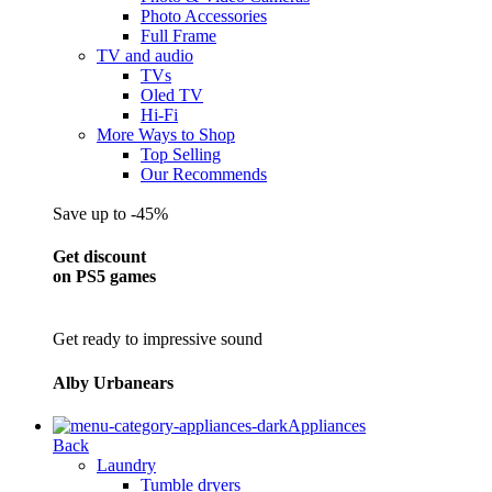
Photo Accessories
Full Frame
TV and audio
TVs
Oled TV
Hi-Fi
More Ways to Shop
Top Selling
Our Recommends
Save up to -45%
Get discount
on PS5 games
Get ready to impressive sound
Alby Urbanears
Appliances
Back
Laundry
Tumble dryers