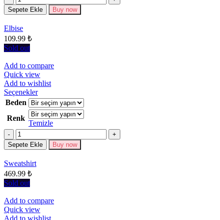
var.
Seçenekler
Sepete Ekle
Buy now
ürün
sayfasından
Elbise
seçilebilir
109.99
₺
Sold out
Add to compare
Quick view
Add to wishlist
Bu
Seçenekler
ürünün
Beden
birden
Renk
fazla
Temizle
varyasyonu
Miktar
var.
Seçenekler
Sepete Ekle
Buy now
ürün
sayfasından
Sweatshirt
seçilebilir
469.99
₺
Sold out
Add to compare
Quick view
Add to wishlist