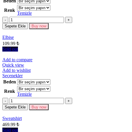
Beden
birden
Renk
fazla
Temizle
varyasyonu
Miktar
var.
Seçenekler
Sepete Ekle
Buy now
ürün
sayfasından
Elbise
seçilebilir
109.99
₺
Sold out
Add to compare
Quick view
Add to wishlist
Bu
Seçenekler
ürünün
Beden
birden
Renk
fazla
Temizle
varyasyonu
Miktar
var.
Seçenekler
Sepete Ekle
Buy now
ürün
sayfasından
Sweatshirt
seçilebilir
469.99
₺
Sold out