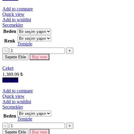
Add to compare
Quick view
Add to wishlist
Bu
Seçenekler
ürünün
Beden
birden
Renk
fazla
Temizle
varyasyonu
Miktar
var.
Seçenekler
Sepete Ekle
Buy now
ürün
sayfasından
Ceket
seçilebilir
1,389.99
₺
Sold out
Add to compare
Quick view
Add to wishlist
Bu
Seçenekler
ürünün
Beden
birden
Temizle
fazla
Miktar
varyasyonu
Sepete Ekle
Buy now
var.