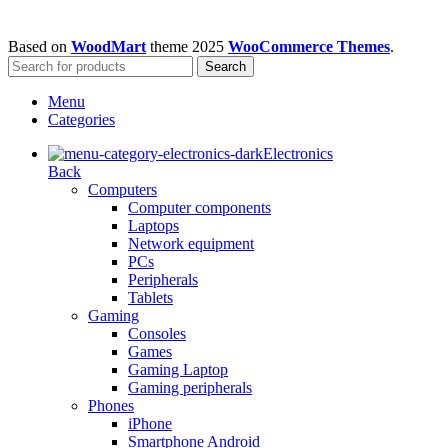
Based on
WoodMart
theme
2025
WooCommerce Themes
.
Search
Menu
Categories
Electronics
Back
Computers
Computer components
Laptops
Network equipment
PCs
Peripherals
Tablets
Gaming
Consoles
Games
Gaming Laptop
Gaming peripherals
Phones
iPhone
Smartphone Android