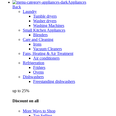
Appliances
Back
Laundry
Tumble dryers
Washer dryers
Washing Machines
Small Kitchen Appliances
Blenders
Care and Cleaning
Irons
Vacuum Cleaners
Fans, Heating & Air Treatment
Air conditioners
Refrigeration
Fridges
Ovens
Dishwashers
Freestanding dishwashers
up to 25%
Discount on all
More Ways to Shop
Top Selling