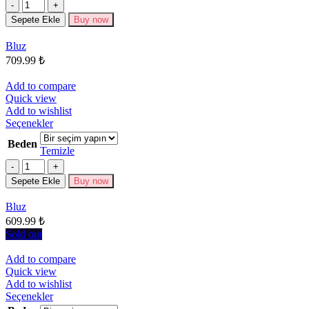
Miktar
varyasyonu
Sepete Ekle
Buy now
var.
Seçenekler
Bluz
ürün
709.99
₺
sayfasından
seçilebilir
Add to compare
Quick view
Add to wishlist
Bu
Seçenekler
ürünün
Beden
birden
Temizle
fazla
Miktar
varyasyonu
Sepete Ekle
Buy now
var.
Seçenekler
Bluz
ürün
609.99
₺
sayfasından
seçilebilir
Sold out
Add to compare
Quick view
Add to wishlist
Bu
Seçenekler
ürünün