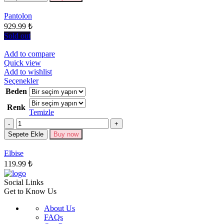
Seçenekler
Pantolon
ürün
929.99
₺
sayfasından
seçilebilir
Sold out
Add to compare
Quick view
Add to wishlist
Bu
Seçenekler
ürünün
Beden
birden
Renk
fazla
Temizle
varyasyonu
Miktar
var.
Seçenekler
Sepete Ekle
Buy now
ürün
sayfasından
Elbise
seçilebilir
119.99
₺
Social Links
Get to Know Us
About Us
FAQs