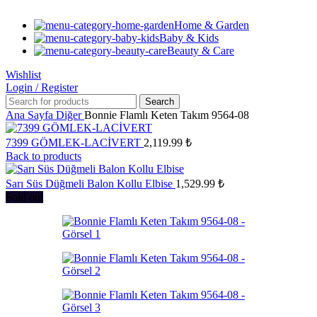
Home & Garden
Baby & Kids
Beauty & Care
Wishlist
Login / Register
Search
Ana Sayfa
Diğer
Bonnie Flamlı Keten Takım 9564-08
7399 GÖMLEK-LACİVERT
2,119.99
₺
Back to products
Sarı Süs Düğmeli Balon Kollu Elbise
1,529.99
₺
Sold out