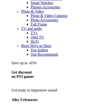
Smart Watches
Phones Accessories
Photo & Video
Photo & Video Cameras
Photo Accessories
Full Frame
TV and audio
TVs
Oled TV
Hi-Fi
More Ways to Shop
Top Selling
Our Recommends
Save up to -45%
Get discount
on PS5 games
Get ready to impressive sound
Alby Urbanears