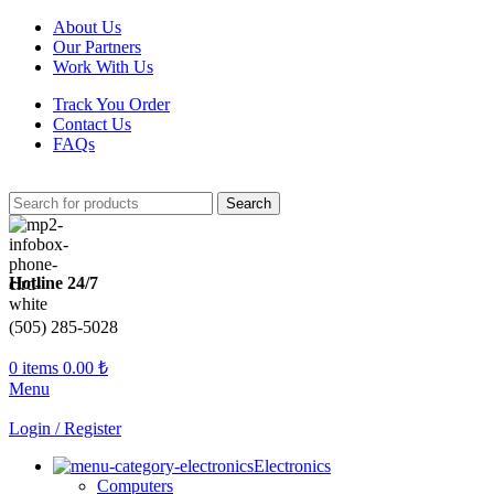
About Us
Our Partners
Work With Us
Track You Order
Contact Us
FAQs
Search
Hotline 24/7
(505) 285-5028
0
items
0.00
₺
Menu
Login / Register
Electronics
Computers