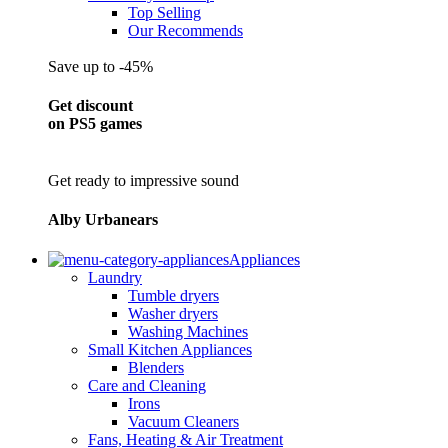
Top Selling
Our Recommends
Save up to -45%
Get discount
on PS5 games
Get ready to impressive sound
Alby Urbanears
Appliances
Laundry
Tumble dryers
Washer dryers
Washing Machines
Small Kitchen Appliances
Blenders
Care and Cleaning
Irons
Vacuum Cleaners
Fans, Heating & Air Treatment