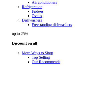
Air conditioners
Refrigeration
Fridges
Ovens
Dishwashers
Freestanding dishwashers
up to 25%
Discount on all
More Ways to Shop
Top Selling
Our Recommends