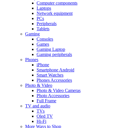
Computer components
Laptops
Network equipment
PCs
Peripherals
Tablets
Gaming
Consoles
Games
Gaming Laptop
Gaming peripherals
Phones
iPhone
Smartphone Android
Smart Watches
Phones Accessories
Photo & Video
Photo & Video Cameras
Photo Accessories
Full Frame
TV and audio
TVs
Oled TV
Hi-Fi
More Ways to Shop