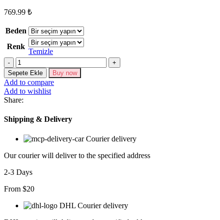
769.99
₺
Beden
Renk
Temizle
Bonnie
Flamlı
Sepete Ekle
Buy now
Keten
Add to compare
Takım
Add to wishlist
9564-
Share:
08
adet
Shipping & Delivery
Courier delivery
Our courier will deliver to the specified address
2-3 Days
From $20
DHL Courier delivery