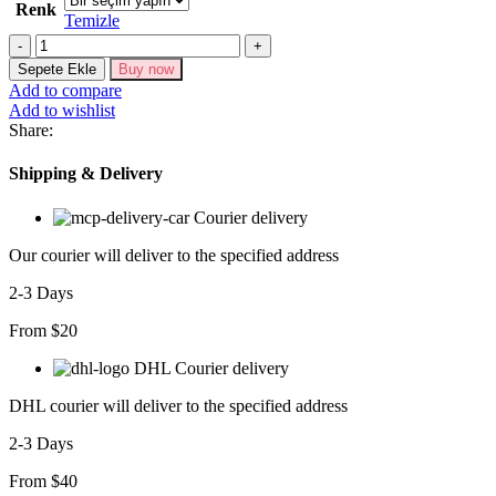
Renk
Temizle
Bordo
Boyundan
Sepete Ekle
Buy now
Bağlamalı
Add to compare
Keten
Add to wishlist
Elbise
Share:
adet
Shipping & Delivery
Courier delivery
Our courier will deliver to the specified address
2-3 Days
From $20
DHL Courier delivery
DHL courier will deliver to the specified address
2-3 Days
From $40