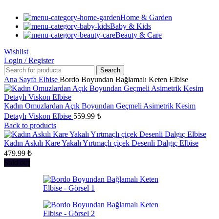
Home & Garden
Baby & Kids
Beauty & Care
Wishlist
Login / Register
Search
Ana Sayfa
Elbise
Bordo Boyundan Bağlamalı Keten Elbise
Kadın Omuzlardan Açık Boyundan Geçmeli Asimetrik Kesim
Detaylı Viskon Elbise
559.99
₺
Back to products
Kadın Askılı Kare Yakalı Yırtmaçlı çiçek Desenli Dalgıç Elbise
479.99
₺
Sold out