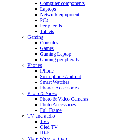
Computer components
Laptops
Network equipment
PCs
Peripherals
Tablets
Gaming
Consoles
Games
Gaming Laptop
Gaming peripherals
Phones
iPhone
Smartphone Android
Smart Watches
Phones Accessories
Photo & Video
Photo & Video Cameras
Photo Accessories
Full Frame
TV and audio
TVs
Oled TV
Hi-Fi
More Ways to Shop