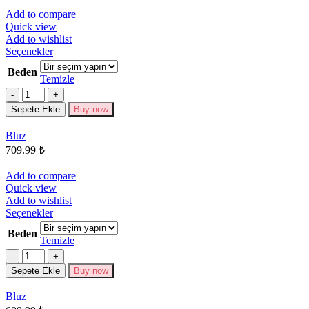
Add to compare
Quick view
Add to wishlist
Bu
Seçenekler
ürünün
Beden
birden
Temizle
fazla
Miktar
varyasyonu
Sepete Ekle
Buy now
var.
Seçenekler
Bluz
ürün
709.99
₺
sayfasından
seçilebilir
Add to compare
Quick view
Add to wishlist
Bu
Seçenekler
ürünün
Beden
birden
Temizle
fazla
Miktar
varyasyonu
Sepete Ekle
Buy now
var.
Seçenekler
Bluz
ürün