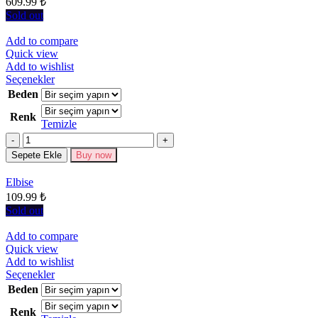
609.99
₺
sayfasından
seçilebilir
Sold out
Add to compare
Quick view
Add to wishlist
Bu
Seçenekler
ürünün
Beden
birden
Renk
fazla
Temizle
varyasyonu
Miktar
var.
Seçenekler
Sepete Ekle
Buy now
ürün
sayfasından
Elbise
seçilebilir
109.99
₺
Sold out
Add to compare
Quick view
Add to wishlist
Bu
Seçenekler
ürünün
Beden
birden
Renk
fazla