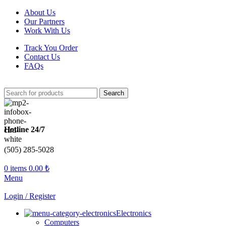
About Us
Our Partners
Work With Us
Track You Order
Contact Us
FAQs
Search
Hotline 24/7
(505) 285-5028
0
items
0.00
₺
Menu
Login / Register
Electronics
Computers