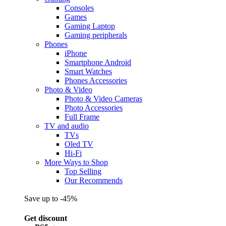
Consoles
Games
Gaming Laptop
Gaming peripherals
Phones
iPhone
Smartphone Android
Smart Watches
Phones Accessories
Photo & Video
Photo & Video Cameras
Photo Accessories
Full Frame
TV and audio
TVs
Oled TV
Hi-Fi
More Ways to Shop
Top Selling
Our Recommends
Save up to -45%
Get discount