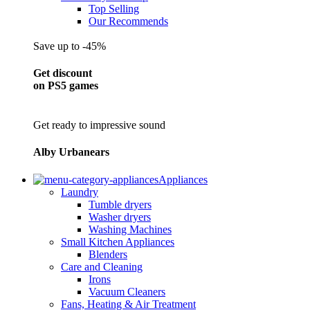
Top Selling
Our Recommends
Save up to -45%
Get discount
on PS5 games
Get ready to impressive sound
Alby Urbanears
Appliances
Laundry
Tumble dryers
Washer dryers
Washing Machines
Small Kitchen Appliances
Blenders
Care and Cleaning
Irons
Vacuum Cleaners
Fans, Heating & Air Treatment