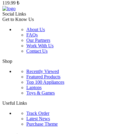
seçilebilir
119.99
₺
Social Links
Get to Know Us
About Us
FAQs
Our Partners
Work With Us
Contact Us
Shop
Recently Viewed
Featured Products
Top 100 Appliances
Laptops
Toys & Games
Useful Links
Track Order
Latest News
Purchase Theme