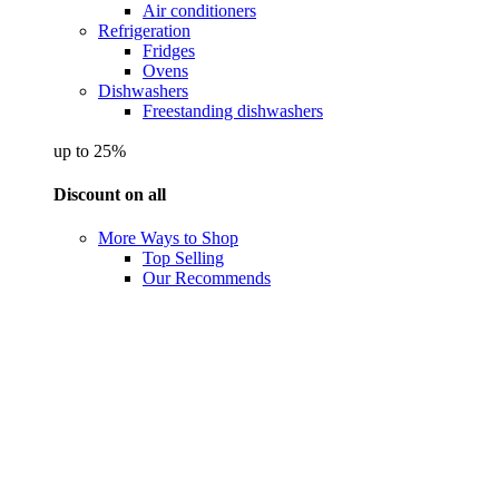
Air conditioners
Refrigeration
Fridges
Ovens
Dishwashers
Freestanding dishwashers
up to 25%
Discount on all
More Ways to Shop
Top Selling
Our Recommends