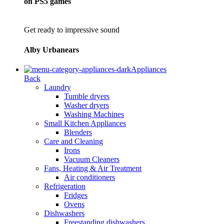
on PS5 games
Get ready to impressive sound
Alby Urbanears
Appliances
Back
Laundry
Tumble dryers
Washer dryers
Washing Machines
Small Kitchen Appliances
Blenders
Care and Cleaning
Irons
Vacuum Cleaners
Fans, Heating & Air Treatment
Air conditioners
Refrigeration
Fridges
Ovens
Dishwashers
Freestanding dishwashers