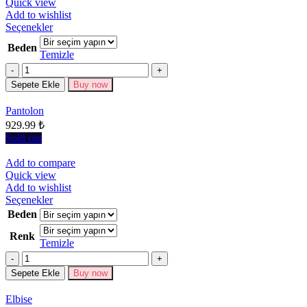
Quick view
Add to wishlist
Bu
Seçenekler
ürünün
Beden
birden
Temizle
fazla
Miktar
varyasyonu
Sepete Ekle
Buy now
var.
Seçenekler
Pantolon
ürün
929.99
₺
sayfasından
seçilebilir
Sold out
Add to compare
Quick view
Add to wishlist
Bu
Seçenekler
ürünün
Beden
birden
Renk
fazla
Temizle
varyasyonu
Miktar
var.
Seçenekler
Sepete Ekle
Buy now
ürün
sayfasından
Elbise