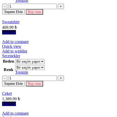
Temizle
varyasyonu
Miktar
var.
Seçenekler
Sepete Ekle
Buy now
ürün
sayfasından
Sweatshirt
seçilebilir
469.99
₺
Sold out
Add to compare
Quick view
Add to wishlist
Bu
Seçenekler
ürünün
Beden
birden
Renk
fazla
Temizle
varyasyonu
Miktar
var.
Seçenekler
Sepete Ekle
Buy now
ürün
sayfasından
Ceket
seçilebilir
1,389.99
₺
Sold out
Add to compare