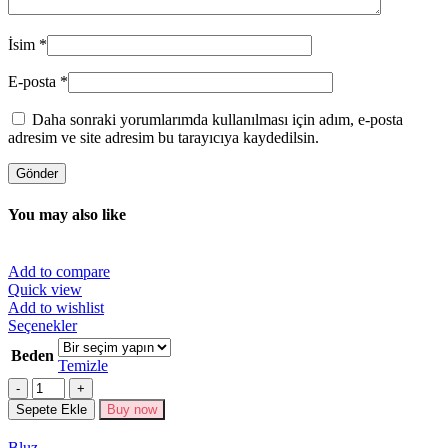
İsim
*
E-posta
*
Daha sonraki yorumlarımda kullanılması için adım, e-posta
adresim ve site adresim bu tarayıcıya kaydedilsin.
You may also like
Add to compare
Quick view
Add to wishlist
Bu
Seçenekler
ürünün
Beden
birden
Temizle
fazla
Miktar
varyasyonu
Sepete Ekle
Buy now
var.
Seçenekler
Bluz