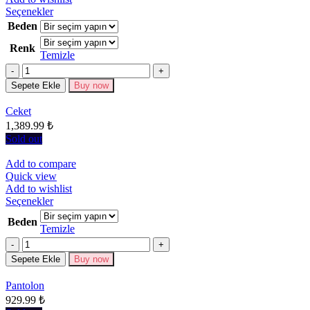
Bu
Seçenekler
ürünün
Beden
birden
Renk
fazla
Temizle
varyasyonu
Miktar
var.
Seçenekler
Sepete Ekle
Buy now
ürün
sayfasından
Ceket
seçilebilir
1,389.99
₺
Sold out
Add to compare
Quick view
Add to wishlist
Bu
Seçenekler
ürünün
Beden
birden
Temizle
fazla
Miktar
varyasyonu
Sepete Ekle
Buy now
var.
Seçenekler
Pantolon
ürün
929.99
₺
sayfasından