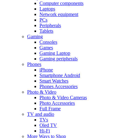
Computer components
Laptops
Network equipment
PCs
Peripherals
Tablets
Gaming
Consoles
Games
Gaming Laptop
Gaming peripherals
Phones
iPhone
Smartphone Android
Smart Watches
Phones Accessories
Photo & Video
Photo & Video Cameras
Photo Accessories
Full Frame
TV and audio
TVs
Oled TV
Hi-Fi
More Ways to Shop