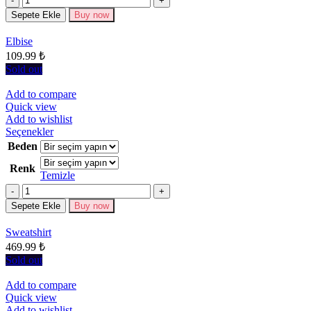
var.
Seçenekler
Sepete Ekle
Buy now
ürün
sayfasından
Elbise
seçilebilir
109.99
₺
Sold out
Add to compare
Quick view
Add to wishlist
Bu
Seçenekler
ürünün
Beden
birden
Renk
fazla
Temizle
varyasyonu
Miktar
var.
Seçenekler
Sepete Ekle
Buy now
ürün
sayfasından
Sweatshirt
seçilebilir
469.99
₺
Sold out
Add to compare
Quick view
Add to wishlist