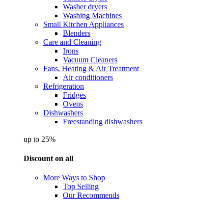
Washer dryers
Washing Machines
Small Kitchen Appliances
Blenders
Care and Cleaning
Irons
Vacuum Cleaners
Fans, Heating & Air Treatment
Air conditioners
Refrigeration
Fridges
Ovens
Dishwashers
Freestanding dishwashers
up to 25%
Discount on all
More Ways to Shop
Top Selling
Our Recommends