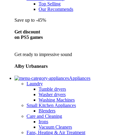
Top Selling
Our Recommends
Save up to -45%
Get discount
on PS5 games
Get ready to impressive sound
Alby Urbanears
Appliances
Laundry
Tumble dryers
Washer dryers
Washing Machines
Small Kitchen Appliances
Blenders
Care and Cleaning
Irons
Vacuum Cleaners
Fans, Heating & Air Treatment