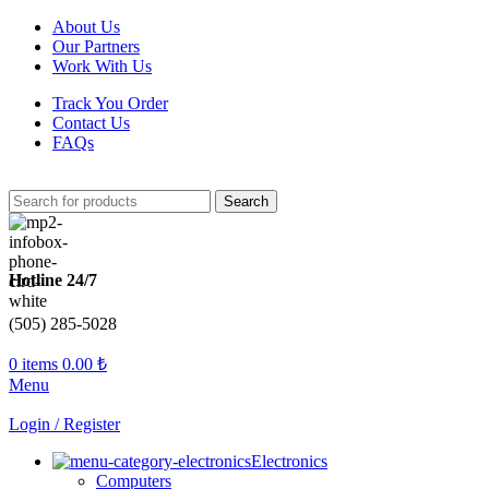
About Us
Our Partners
Work With Us
Track You Order
Contact Us
FAQs
Search
Hotline 24/7
(505) 285-5028
0
items
0.00
₺
Menu
Login / Register
Electronics
Computers