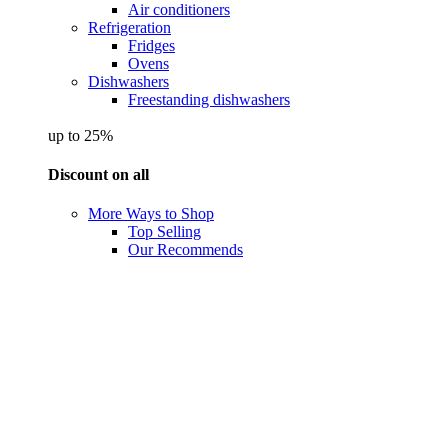
Air conditioners
Refrigeration
Fridges
Ovens
Dishwashers
Freestanding dishwashers
up to 25%
Discount on all
More Ways to Shop
Top Selling
Our Recommends