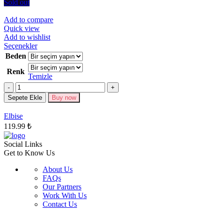
seçilebilir
Sold out
Add to compare
Quick view
Add to wishlist
Bu
Seçenekler
ürünün
Beden
birden
Renk
fazla
Temizle
varyasyonu
Miktar
var.
Seçenekler
Sepete Ekle
Buy now
ürün
sayfasından
Elbise
seçilebilir
119.99
₺
Social Links
Get to Know Us
About Us
FAQs
Our Partners
Work With Us
Contact Us