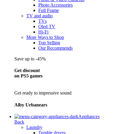
Photo Accessories
Full Frame
TV and audio
TVs
Oled TV
Hi-Fi
More Ways to Shop
Top Selling
Our Recommends
Save up to -45%
Get discount
on PS5 games
Get ready to impressive sound
Alby Urbanears
Appliances
Back
Laundry
Tumble dryers