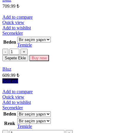
ürün
709.99
₺
sayfasından
seçilebilir
Add to compare
Quick view
Add to wishlist
Bu
Seçenekler
ürünün
Beden
birden
Temizle
fazla
Miktar
varyasyonu
Sepete Ekle
Buy now
var.
Seçenekler
Bluz
ürün
609.99
₺
sayfasından
seçilebilir
Sold out
Add to compare
Quick view
Add to wishlist
Bu
Seçenekler
ürünün
Beden
birden
Renk
fazla
Temizle
varyasyonu
Miktar