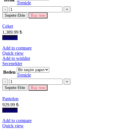
Temizle
varyasyonu
Miktar
var.
Seçenekler
Sepete Ekle
Buy now
ürün
sayfasından
Ceket
seçilebilir
1,389.99
₺
Sold out
Add to compare
Quick view
Add to wishlist
Bu
Seçenekler
ürünün
Beden
birden
Temizle
fazla
Miktar
varyasyonu
Sepete Ekle
Buy now
var.
Seçenekler
Pantolon
ürün
929.99
₺
sayfasından
seçilebilir
Sold out
Add to compare
Quick view