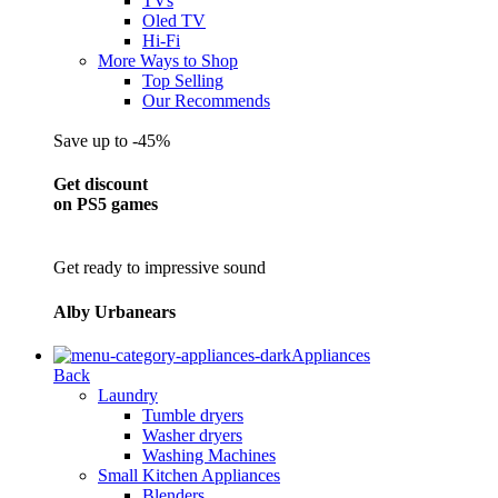
TVs
Oled TV
Hi-Fi
More Ways to Shop
Top Selling
Our Recommends
Save up to -45%
Get discount
on PS5 games
Get ready to impressive sound
Alby Urbanears
Appliances
Back
Laundry
Tumble dryers
Washer dryers
Washing Machines
Small Kitchen Appliances
Blenders