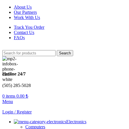
About Us
Our Partners
Work With Us
Track You Order
Contact Us
FAQs
Search
Hotline 24/7
(505) 285-5028
0
items
0.00
₺
Menu
Login / Register
Electronics
Computers