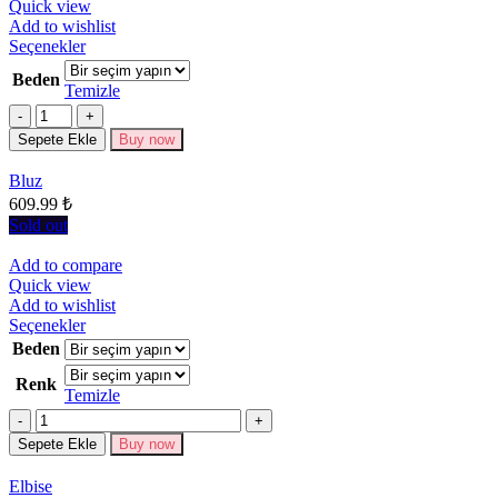
Quick view
Add to wishlist
Bu
Seçenekler
ürünün
Beden
birden
Temizle
fazla
Miktar
varyasyonu
Sepete Ekle
Buy now
var.
Seçenekler
Bluz
ürün
609.99
₺
sayfasından
seçilebilir
Sold out
Add to compare
Quick view
Add to wishlist
Bu
Seçenekler
ürünün
Beden
birden
Renk
fazla
Temizle
varyasyonu
Miktar
var.
Seçenekler
Sepete Ekle
Buy now
ürün
sayfasından
Elbise