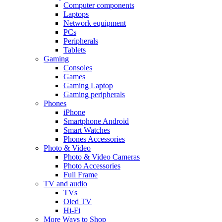
Computer components
Laptops
Network equipment
PCs
Peripherals
Tablets
Gaming
Consoles
Games
Gaming Laptop
Gaming peripherals
Phones
iPhone
Smartphone Android
Smart Watches
Phones Accessories
Photo & Video
Photo & Video Cameras
Photo Accessories
Full Frame
TV and audio
TVs
Oled TV
Hi-Fi
More Ways to Shop