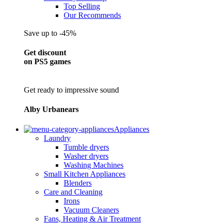
Top Selling
Our Recommends
Save up to -45%
Get discount
on PS5 games
Get ready to impressive sound
Alby Urbanears
Appliances
Laundry
Tumble dryers
Washer dryers
Washing Machines
Small Kitchen Appliances
Blenders
Care and Cleaning
Irons
Vacuum Cleaners
Fans, Heating & Air Treatment