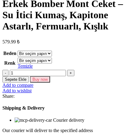
Erkek Bomber Mont Ceket –
Su İtici Kumaş, Kapitone
Astarlı, Fermuarlı, Kışlık
579.99
₺
Beden
Renk
Temizle
Erkek
Bomber
Sepete Ekle
Buy now
Mont
Add to compare
Ceket
Add to wishlist
–
Share:
Su
İtici
Shipping & Delivery
Kumaş,
Kapitone
Courier delivery
Astarlı,
Fermuarlı,
Our courier will deliver to the specified address
Kışlık