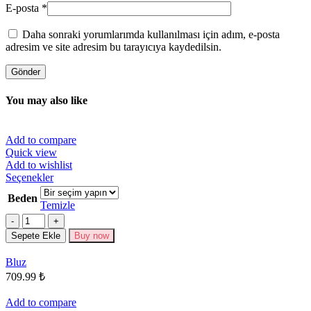
E-posta
*
Daha sonraki yorumlarımda kullanılması için adım, e-posta
adresim ve site adresim bu tarayıcıya kaydedilsin.
You may also like
Add to compare
Quick view
Add to wishlist
Bu
Seçenekler
ürünün
Beden
birden
Temizle
fazla
Miktar
varyasyonu
Sepete Ekle
Buy now
var.
Seçenekler
Bluz
ürün
709.99
₺
sayfasından
seçilebilir
Add to compare