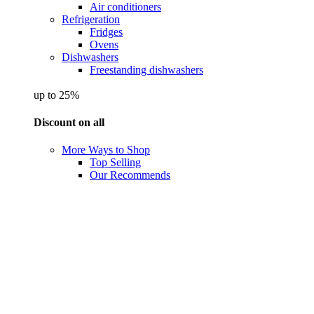
Air conditioners
Refrigeration
Fridges
Ovens
Dishwashers
Freestanding dishwashers
up to 25%
Discount on all
More Ways to Shop
Top Selling
Our Recommends