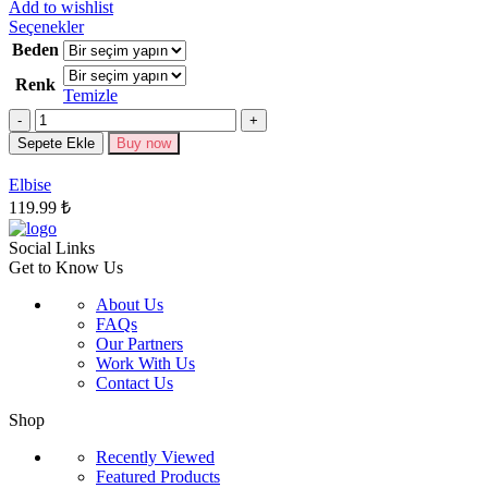
Add to wishlist
Bu
Seçenekler
ürünün
Beden
birden
Renk
fazla
Temizle
varyasyonu
Miktar
var.
Seçenekler
Sepete Ekle
Buy now
ürün
sayfasından
Elbise
seçilebilir
119.99
₺
Social Links
Get to Know Us
About Us
FAQs
Our Partners
Work With Us
Contact Us
Shop
Recently Viewed
Featured Products