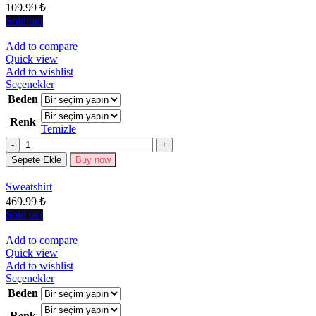
seçilebilir
109.99
₺
Sold out
Add to compare
Quick view
Add to wishlist
Bu
Seçenekler
ürünün
Beden
birden
Renk
fazla
Temizle
varyasyonu
Miktar
var.
Seçenekler
Sepete Ekle
Buy now
ürün
sayfasından
Sweatshirt
seçilebilir
469.99
₺
Sold out
Add to compare
Quick view
Add to wishlist
Bu
Seçenekler
ürünün
Beden
birden
Renk
fazla