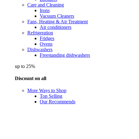
Care and Cleaning
Irons
Vacuum Cleaners
Fans, Heating & Air Treatment
Air conditioners
Refrigeration
Fridges
Ovens
Dishwashers
Freestanding dishwashers
up to 25%
Discount on all
More Ways to Shop
Top Selling
Our Recommends