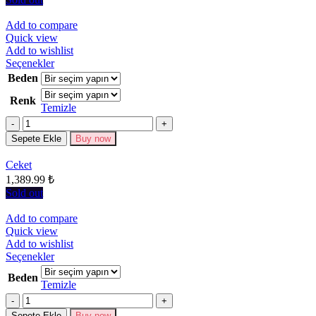
Add to compare
Quick view
Add to wishlist
Bu
Seçenekler
ürünün
Beden
birden
Renk
fazla
Temizle
varyasyonu
Miktar
var.
Seçenekler
Sepete Ekle
Buy now
ürün
sayfasından
Ceket
seçilebilir
1,389.99
₺
Sold out
Add to compare
Quick view
Add to wishlist
Bu
Seçenekler
ürünün
Beden
birden
Temizle
fazla
Miktar
varyasyonu
Sepete Ekle
Buy now