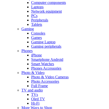
Computer components
Laptops
Network equipment
PCs
Peripherals
Tablets
Gaming
Consoles
Games
Gaming Laptop
Gaming peripherals
Phones
iPhone
Smartphone Android
Smart Watches
Phones Accessories
Photo & Video
Photo & Video Cameras
Photo Accessories
Full Frame
TV and audio
TVs
Oled TV
Hi-Fi
More Ways to Shop