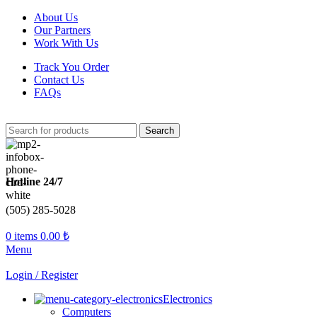
About Us
Our Partners
Work With Us
Track You Order
Contact Us
FAQs
Search
Hotline 24/7
(505) 285-5028
0
items
0.00
₺
Menu
Login / Register
Electronics
Computers