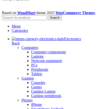
Based on
WoodMart
theme
2025
WooCommerce Themes
.
Search
Menu
Categories
Electronics
Back
Computers
Computer components
Laptops
Network equipment
PCs
Peripherals
Tablets
Gaming
Consoles
Games
Gaming Laptop
Gaming peripherals
Phones
iPhone
Smartphone Android