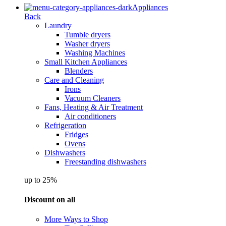
Appliances
Back
Laundry
Tumble dryers
Washer dryers
Washing Machines
Small Kitchen Appliances
Blenders
Care and Cleaning
Irons
Vacuum Cleaners
Fans, Heating & Air Treatment
Air conditioners
Refrigeration
Fridges
Ovens
Dishwashers
Freestanding dishwashers
up to 25%
Discount on all
More Ways to Shop