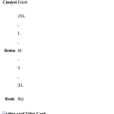
Cinsiyet
Erkek
2XL
,
L
,
Beden
M
,
S
,
XL
Renk
Bej
Video Card