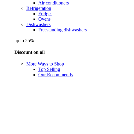
Air conditioners
Refrigeration
Fridges
Ovens
Dishwashers
Freestanding dishwashers
up to 25%
Discount on all
More Ways to Shop
Top Selling
Our Recommends