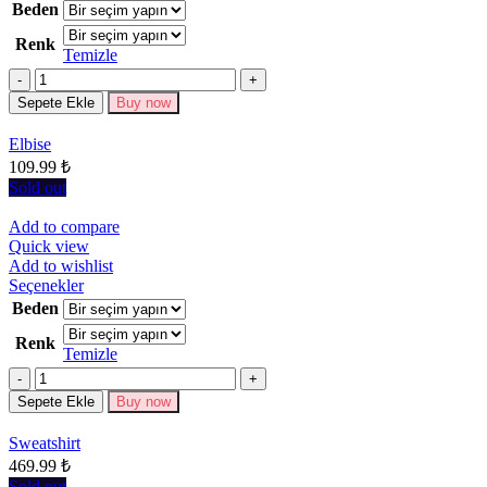
ürünün
Beden
birden
Renk
fazla
Temizle
varyasyonu
Miktar
var.
Seçenekler
Sepete Ekle
Buy now
ürün
sayfasından
Elbise
seçilebilir
109.99
₺
Sold out
Add to compare
Quick view
Add to wishlist
Bu
Seçenekler
ürünün
Beden
birden
Renk
fazla
Temizle
varyasyonu
Miktar
var.
Seçenekler
Sepete Ekle
Buy now
ürün
sayfasından
Sweatshirt
seçilebilir
469.99
₺
Sold out