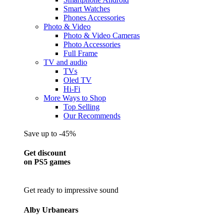
Smart Watches
Phones Accessories
Photo & Video
Photo & Video Cameras
Photo Accessories
Full Frame
TV and audio
TVs
Oled TV
Hi-Fi
More Ways to Shop
Top Selling
Our Recommends
Save up to -45%
Get discount
on PS5 games
Get ready to impressive sound
Alby Urbanears