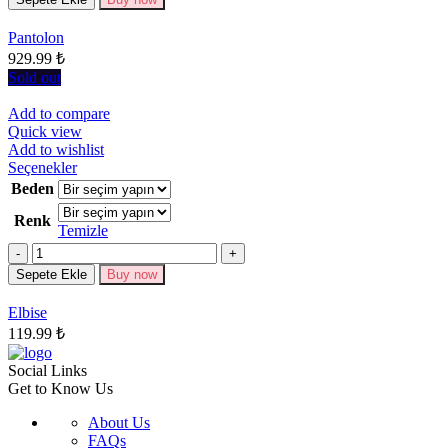
var.
Seçenekler
Pantolon
ürün
929.99
₺
sayfasından
seçilebilir
Sold out
Add to compare
Quick view
Add to wishlist
Bu
Seçenekler
ürünün
Beden
birden
Renk
fazla
Temizle
varyasyonu
Miktar
var.
Seçenekler
Sepete Ekle
Buy now
ürün
sayfasından
Elbise
seçilebilir
119.99
₺
Social Links
Get to Know Us
About Us
FAQs