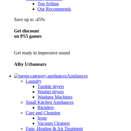
Top Selling
Our Recommends
Save up to -45%
Get discount
on PS5 games
Get ready to impressive sound
Alby Urbanears
Appliances
Laundry
Tumble dryers
Washer dryers
Washing Machines
Small Kitchen Appliances
Blenders
Care and Cleaning
Irons
Vacuum Cleaners
Fans, Heating & Air Treatment