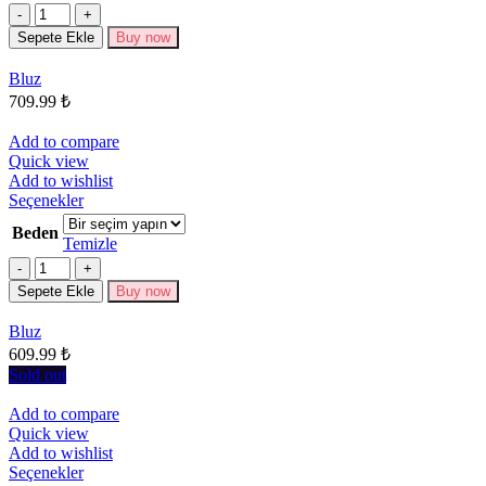
fazla
Miktar
varyasyonu
Sepete Ekle
Buy now
var.
Seçenekler
Bluz
ürün
709.99
₺
sayfasından
seçilebilir
Add to compare
Quick view
Add to wishlist
Bu
Seçenekler
ürünün
Beden
birden
Temizle
fazla
Miktar
varyasyonu
Sepete Ekle
Buy now
var.
Seçenekler
Bluz
ürün
609.99
₺
sayfasından
seçilebilir
Sold out
Add to compare
Quick view
Add to wishlist
Bu
Seçenekler