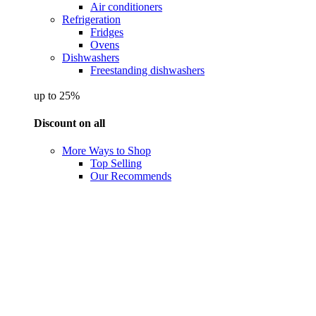
Air conditioners
Refrigeration
Fridges
Ovens
Dishwashers
Freestanding dishwashers
up to 25%
Discount on all
More Ways to Shop
Top Selling
Our Recommends