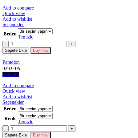
Add to compare
Quick view
Add to wishlist
Bu
Seçenekler
ürünün
Beden
birden
Temizle
fazla
Miktar
varyasyonu
Sepete Ekle
Buy now
var.
Seçenekler
Pantolon
ürün
929.99
₺
sayfasından
seçilebilir
Sold out
Add to compare
Quick view
Add to wishlist
Bu
Seçenekler
ürünün
Beden
birden
Renk
fazla
Temizle
varyasyonu
Miktar
var.
Seçenekler
Sepete Ekle
Buy now