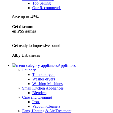
Top Selling
Our Recommends
Save up to -45%
Get discount
on PS5 games
Get ready to impressive sound
Alby Urbanears
Appliances
Laundry
Tumble dryers
Washer dryers
Washing Machines
Small Kitchen Appliances
Blenders
Care and Cleaning
Irons
Vacuum Cleaners
Fans, Heating & Air Treatment