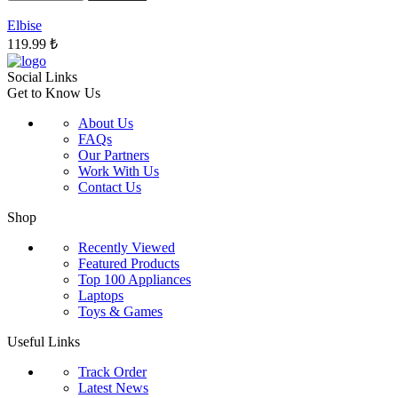
ürün
sayfasından
Elbise
seçilebilir
119.99
₺
Social Links
Get to Know Us
About Us
FAQs
Our Partners
Work With Us
Contact Us
Shop
Recently Viewed
Featured Products
Top 100 Appliances
Laptops
Toys & Games
Useful Links
Track Order
Latest News