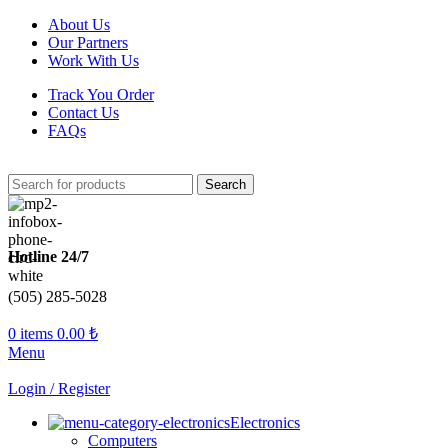
About Us
Our Partners
Work With Us
Track You Order
Contact Us
FAQs
Search
Hotline 24/7
(505) 285-5028
0
items
0.00
₺
Menu
Login / Register
Electronics
Computers