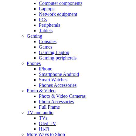
Computer components
Laptops
Network equipment
PCs
Peripherals
Tablets
Gaming
Consoles
Games
Gaming Laptop
Gaming peripherals
Phones
iPhone
Smartphone Android
Smart Watches
Phones Accessories
Photo & Video
Photo & Video Cameras
Photo Accessories
Full Frame
TV and audio
TVs
Oled TV
Hi-Fi
More Ways to Shop