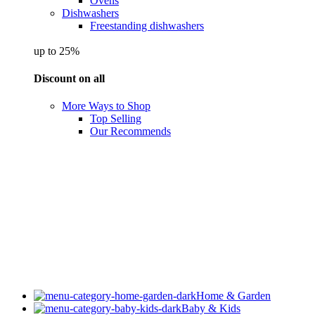
Ovens
Dishwashers
Freestanding dishwashers
up to 25%
Discount on all
More Ways to Shop
Top Selling
Our Recommends
Home & Garden
Baby & Kids