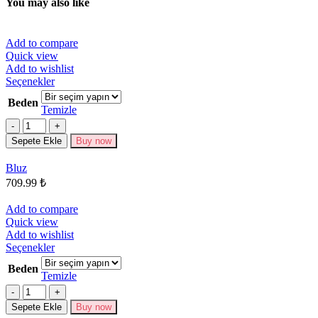
You may also like
Add to compare
Quick view
Add to wishlist
Bu
Seçenekler
ürünün
Beden
birden
Temizle
fazla
Miktar
varyasyonu
Sepete Ekle
Buy now
var.
Seçenekler
Bluz
ürün
709.99
₺
sayfasından
seçilebilir
Add to compare
Quick view
Add to wishlist
Bu
Seçenekler
ürünün
Beden
birden
Temizle
fazla
Miktar
varyasyonu
Sepete Ekle
Buy now
var.