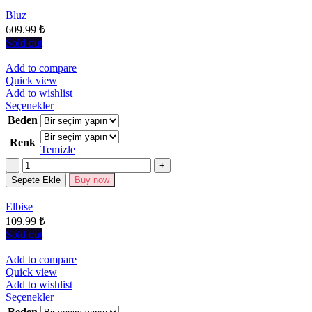
Seçenekler
Bluz
ürün
609.99
₺
sayfasından
seçilebilir
Sold out
Add to compare
Quick view
Add to wishlist
Bu
Seçenekler
ürünün
Beden
birden
Renk
fazla
Temizle
varyasyonu
Miktar
var.
Seçenekler
Sepete Ekle
Buy now
ürün
sayfasından
Elbise
seçilebilir
109.99
₺
Sold out
Add to compare
Quick view
Add to wishlist
Bu
Seçenekler
ürünün
Beden