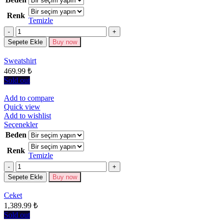
birden
Renk
fazla
Temizle
varyasyonu
Miktar
var.
Seçenekler
Sepete Ekle
Buy now
ürün
sayfasından
Sweatshirt
seçilebilir
469.99
₺
Sold out
Add to compare
Quick view
Add to wishlist
Bu
Seçenekler
ürünün
Beden
birden
Renk
fazla
Temizle
varyasyonu
Miktar
var.
Seçenekler
Sepete Ekle
Buy now
ürün
sayfasından
Ceket
seçilebilir
1,389.99
₺
Sold out