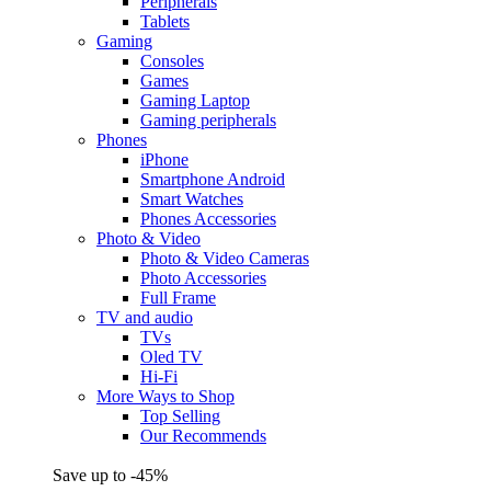
Peripherals
Tablets
Gaming
Consoles
Games
Gaming Laptop
Gaming peripherals
Phones
iPhone
Smartphone Android
Smart Watches
Phones Accessories
Photo & Video
Photo & Video Cameras
Photo Accessories
Full Frame
TV and audio
TVs
Oled TV
Hi-Fi
More Ways to Shop
Top Selling
Our Recommends
Save up to -45%