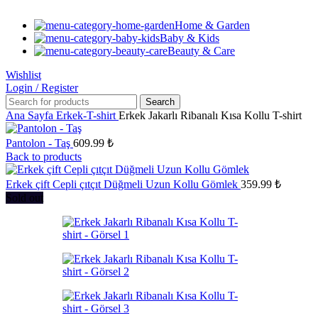
Home & Garden
Baby & Kids
Beauty & Care
Wishlist
Login / Register
Search
Ana Sayfa
Erkek-T-shirt
Erkek Jakarlı Ribanalı Kısa Kollu T-shirt
Pantolon - Taş
609.99
₺
Back to products
Erkek çift Cepli çıtçıt Düğmeli Uzun Kollu Gömlek
359.99
₺
Sold out