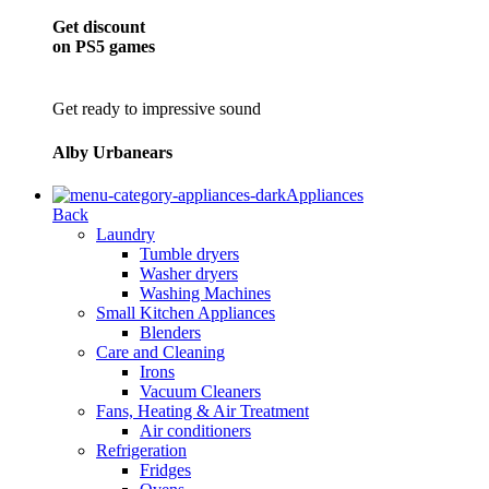
Get discount
on PS5 games
Get ready to impressive sound
Alby Urbanears
Appliances
Back
Laundry
Tumble dryers
Washer dryers
Washing Machines
Small Kitchen Appliances
Blenders
Care and Cleaning
Irons
Vacuum Cleaners
Fans, Heating & Air Treatment
Air conditioners
Refrigeration
Fridges