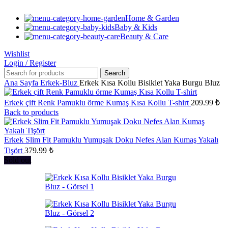
Home & Garden
Baby & Kids
Beauty & Care
Wishlist
Login / Register
Search
Ana Sayfa
Erkek-Bluz
Erkek Kısa Kollu Bisiklet Yaka Burgu Bluz
Erkek çift Renk Pamuklu örme Kumaş Kısa Kollu T-shirt
209.99
₺
Back to products
Erkek Slim Fit Pamuklu Yumuşak Doku Nefes Alan Kumaş Yakalı
Tişört
379.99
₺
Sold out