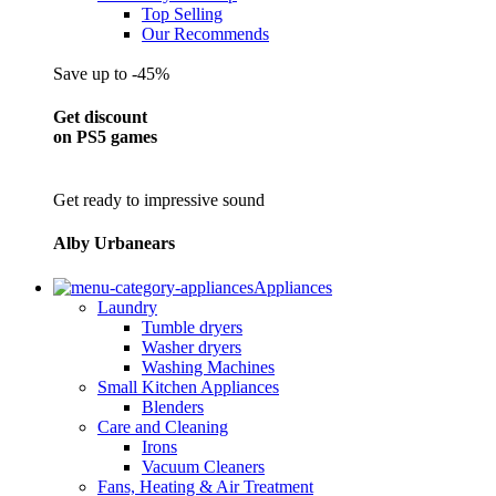
Top Selling
Our Recommends
Save up to -45%
Get discount
on PS5 games
Get ready to impressive sound
Alby Urbanears
Appliances
Laundry
Tumble dryers
Washer dryers
Washing Machines
Small Kitchen Appliances
Blenders
Care and Cleaning
Irons
Vacuum Cleaners
Fans, Heating & Air Treatment