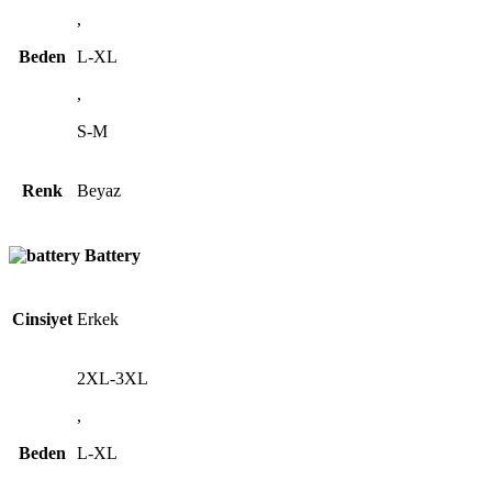
,
Beden
L-XL
,
S-M
Renk
Beyaz
Battery
Cinsiyet
Erkek
2XL-3XL
,
Beden
L-XL
,