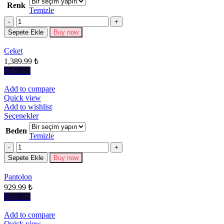
Renk
fazla
Temizle
varyasyonu
Miktar
var.
Seçenekler
Sepete Ekle
Buy now
ürün
sayfasından
Ceket
seçilebilir
1,389.99
₺
Sold out
Add to compare
Quick view
Add to wishlist
Bu
Seçenekler
ürünün
Beden
birden
Temizle
fazla
Miktar
varyasyonu
Sepete Ekle
Buy now
var.
Seçenekler
Pantolon
ürün
929.99
₺
sayfasından
seçilebilir
Sold out
Add to compare
Quick view