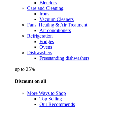
Blenders
Care and Cleaning
Irons
Vacuum Cleaners
Fans, Heating & Air Treatment
Air conditioners
Refrigeration
Fridges
Ovens
Dishwashers
Freestanding dishwashers
up to 25%
Discount on all
More Ways to Shop
Top Selling
Our Recommends