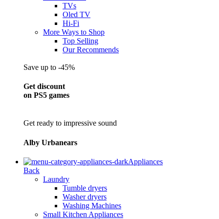
TVs
Oled TV
Hi-Fi
More Ways to Shop
Top Selling
Our Recommends
Save up to -45%
Get discount
on PS5 games
Get ready to impressive sound
Alby Urbanears
Appliances
Back
Laundry
Tumble dryers
Washer dryers
Washing Machines
Small Kitchen Appliances