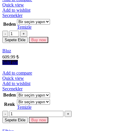
Quick view
Add to wishlist
Bu
Seçenekler
ürünün
Beden
birden
Temizle
fazla
Miktar
varyasyonu
Sepete Ekle
Buy now
var.
Seçenekler
Bluz
ürün
609.99
₺
sayfasından
seçilebilir
Sold out
Add to compare
Quick view
Add to wishlist
Bu
Seçenekler
ürünün
Beden
birden
Renk
fazla
Temizle
varyasyonu
Miktar
var.
Seçenekler
Sepete Ekle
Buy now
ürün
sayfasından