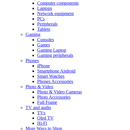
Computer components
Laptops
Network equipment
PCs
Peripherals
Tablets
Gaming
Consoles
Games
Gaming Laptop
Gaming peripherals
Phones
iPhone
Smartphone Android
Smart Watches
Phones Accessories
Photo & Video
Photo & Video Cameras
Photo Accessories
Full Frame
TV and audio
TVs
Oled TV
Hi-Fi
More Ways to Shop