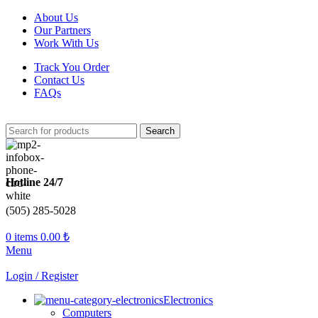
About Us
Our Partners
Work With Us
Track You Order
Contact Us
FAQs
Search
Hotline 24/7
(505) 285-5028
0
items
0.00
₺
Menu
Login / Register
Electronics
Computers