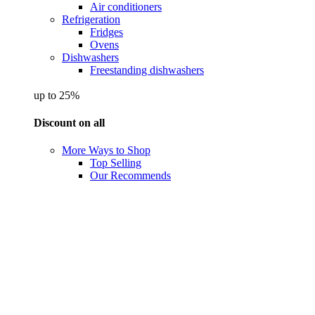
Air conditioners
Refrigeration
Fridges
Ovens
Dishwashers
Freestanding dishwashers
up to 25%
Discount on all
More Ways to Shop
Top Selling
Our Recommends