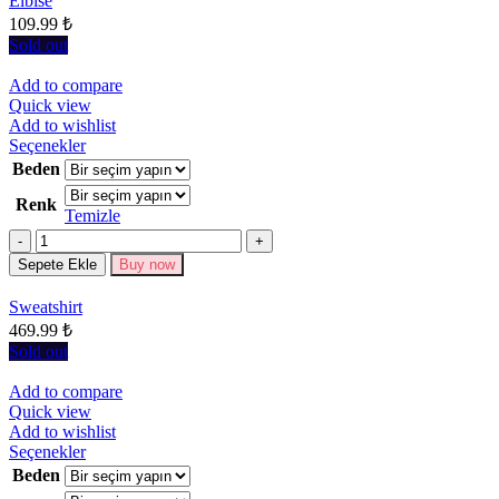
Elbise
seçilebilir
109.99
₺
Sold out
Add to compare
Quick view
Add to wishlist
Bu
Seçenekler
ürünün
Beden
birden
Renk
fazla
Temizle
varyasyonu
Miktar
var.
Seçenekler
Sepete Ekle
Buy now
ürün
sayfasından
Sweatshirt
seçilebilir
469.99
₺
Sold out
Add to compare
Quick view
Add to wishlist
Bu
Seçenekler
ürünün
Beden
birden