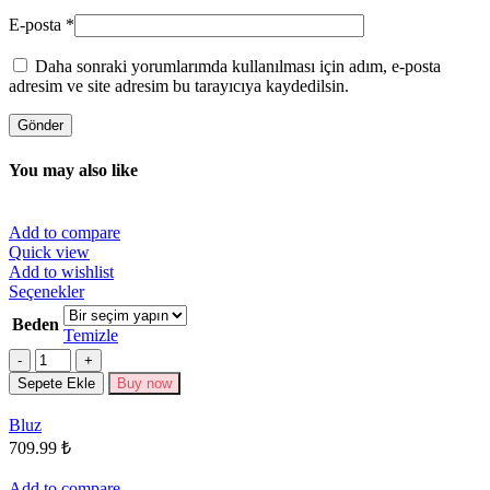
E-posta
*
Daha sonraki yorumlarımda kullanılması için adım, e-posta
adresim ve site adresim bu tarayıcıya kaydedilsin.
You may also like
Add to compare
Quick view
Add to wishlist
Bu
Seçenekler
ürünün
Beden
birden
Temizle
fazla
Miktar
varyasyonu
Sepete Ekle
Buy now
var.
Seçenekler
Bluz
ürün
709.99
₺
sayfasından
seçilebilir
Add to compare