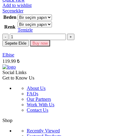
Add to wishlist
Bu
Seçenekler
ürünün
Beden
birden
Renk
fazla
Temizle
varyasyonu
Miktar
var.
Seçenekler
Sepete Ekle
Buy now
ürün
sayfasından
Elbise
seçilebilir
119.99
₺
Social Links
Get to Know Us
About Us
FAQs
Our Partners
Work With Us
Contact Us
Shop
Recently Viewed