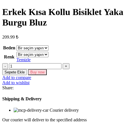
Erkek Kısa Kollu Bisiklet Yaka
Burgu Bluz
209.99
₺
Beden
Renk
Temizle
Erkek
Kısa
Sepete Ekle
Buy now
Kollu
Add to compare
Bisiklet
Add to wishlist
Yaka
Share:
Burgu
Bluz
Shipping & Delivery
adet
Courier delivery
Our courier will deliver to the specified address