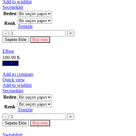
Add to wishlist
Bu
Seçenekler
ürünün
Beden
birden
Renk
fazla
Temizle
varyasyonu
Miktar
var.
Seçenekler
Sepete Ekle
Buy now
ürün
sayfasından
Elbise
seçilebilir
109.99
₺
Sold out
Add to compare
Quick view
Add to wishlist
Bu
Seçenekler
ürünün
Beden
birden
Renk
fazla
Temizle
varyasyonu
Miktar
var.
Seçenekler
Sepete Ekle
Buy now
ürün
sayfasından
Sweatshirt