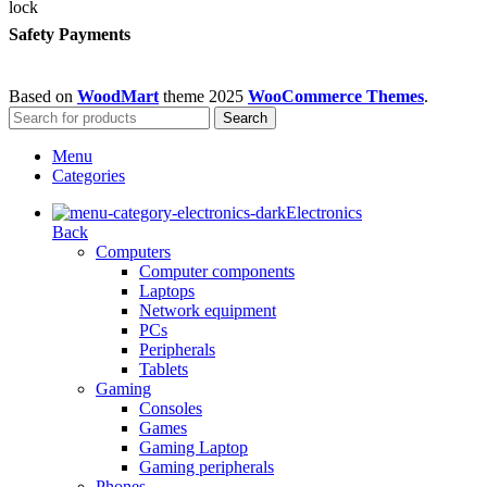
Safety Payments
Based on
WoodMart
theme
2025
WooCommerce Themes
.
Search
Menu
Categories
Electronics
Back
Computers
Computer components
Laptops
Network equipment
PCs
Peripherals
Tablets
Gaming
Consoles
Games
Gaming Laptop
Gaming peripherals
Phones