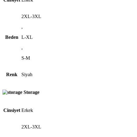
2XL-3XL
,
Beden
L-XL
,
S-M
Renk
Siyah
Storage
Cinsiyet
Erkek
2XL-3XL