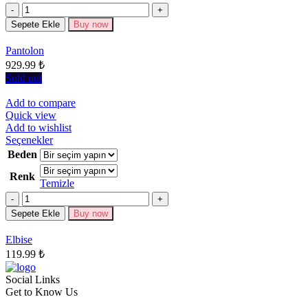
fazla
Miktar
varyasyonu
Sepete Ekle
Buy now
var.
Seçenekler
Pantolon
ürün
929.99
₺
sayfasından
seçilebilir
Sold out
Add to compare
Quick view
Add to wishlist
Bu
Seçenekler
ürünün
Beden
birden
Renk
fazla
Temizle
varyasyonu
Miktar
var.
Seçenekler
Sepete Ekle
Buy now
ürün
sayfasından
Elbise
seçilebilir
119.99
₺
Social Links
Get to Know Us