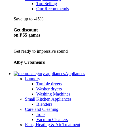
Top Selling
Our Recommends
Save up to -45%
Get discount
on PS5 games
Get ready to impressive sound
Alby Urbanears
Appliances
Laundry
Tumble dryers
Washer dryers
Washing Machines
Small Kitchen Appliances
Blenders
Care and Cleaning
Irons
Vacuum Cleaners
Fans, Heating & Air Treatment