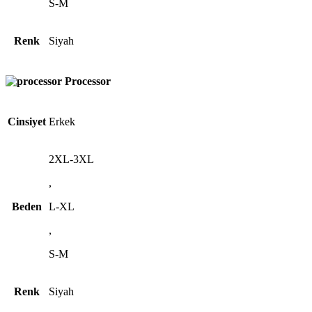
S-M
Renk
Siyah
Processor
Cinsiyet
Erkek
2XL-3XL
,
Beden
L-XL
,
S-M
Renk
Siyah