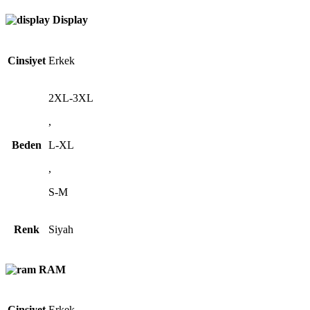
Display
Cinsiyet
Erkek
2XL-3XL
,
Beden
L-XL
,
S-M
Renk
Siyah
RAM
Cinsiyet
Erkek