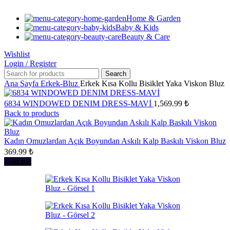
Home & Garden
Baby & Kids
Beauty & Care
Wishlist
Login / Register
Search
Ana Sayfa
Erkek-Bluz
Erkek Kısa Kollu Bisiklet Yaka Viskon Bluz
6834 WINDOWED DENIM DRESS-MAVİ
1,569.99
₺
Back to products
Kadın Omuzlardan Açık Boyundan Askılı Kalp Baskılı Viskon Bluz
369.99
₺
Sold out