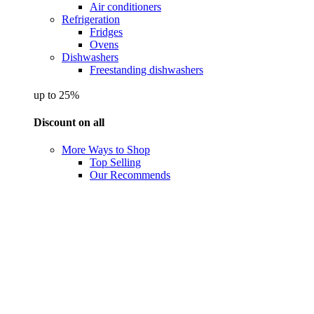
Air conditioners
Refrigeration
Fridges
Ovens
Dishwashers
Freestanding dishwashers
up to 25%
Discount on all
More Ways to Shop
Top Selling
Our Recommends