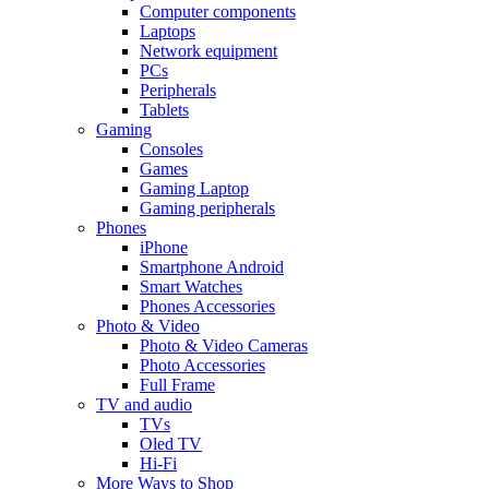
Computer components
Laptops
Network equipment
PCs
Peripherals
Tablets
Gaming
Consoles
Games
Gaming Laptop
Gaming peripherals
Phones
iPhone
Smartphone Android
Smart Watches
Phones Accessories
Photo & Video
Photo & Video Cameras
Photo Accessories
Full Frame
TV and audio
TVs
Oled TV
Hi-Fi
More Ways to Shop