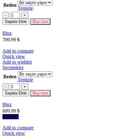
ürünün
Beden
birden
Temizle
fazla
Miktar
varyasyonu
Sepete Ekle
Buy now
var.
Seçenekler
Bluz
ürün
709.99
₺
sayfasından
seçilebilir
Add to compare
Quick view
Add to wishlist
Bu
Seçenekler
ürünün
Beden
birden
Temizle
fazla
Miktar
varyasyonu
Sepete Ekle
Buy now
var.
Seçenekler
Bluz
ürün
609.99
₺
sayfasından
seçilebilir
Sold out
Add to compare
Quick view