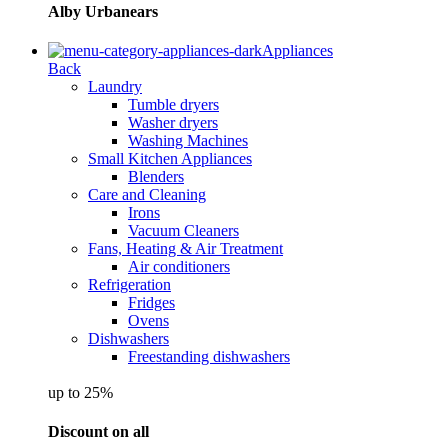
Alby Urbanears
Appliances
Back
Laundry
Tumble dryers
Washer dryers
Washing Machines
Small Kitchen Appliances
Blenders
Care and Cleaning
Irons
Vacuum Cleaners
Fans, Heating & Air Treatment
Air conditioners
Refrigeration
Fridges
Ovens
Dishwashers
Freestanding dishwashers
up to 25%
Discount on all