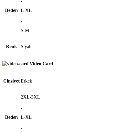
,
Beden
L-XL
,
S-M
Renk
Siyah
Video Card
Cinsiyet
Erkek
2XL-3XL
,
Beden
L-XL
,