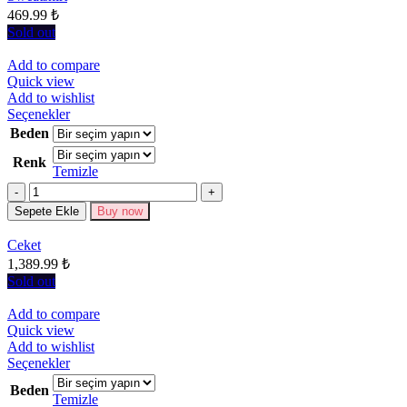
seçilebilir
469.99
₺
Sold out
Add to compare
Quick view
Add to wishlist
Bu
Seçenekler
ürünün
Beden
birden
Renk
fazla
Temizle
varyasyonu
Miktar
var.
Seçenekler
Sepete Ekle
Buy now
ürün
sayfasından
Ceket
seçilebilir
1,389.99
₺
Sold out
Add to compare
Quick view
Add to wishlist
Bu
Seçenekler
ürünün
Beden
birden
Temizle