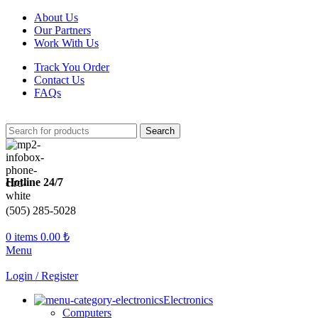
About Us
Our Partners
Work With Us
Track You Order
Contact Us
FAQs
Search
Hotline 24/7
(505) 285-5028
0
items
0.00
₺
Menu
Login / Register
Electronics
Computers