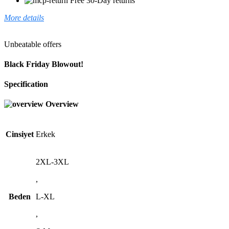
Free 30-Day returns
More details
Unbeatable offers
Black Friday Blowout!
Specification
Overview
Cinsiyet
Erkek
2XL-3XL
,
Beden
L-XL
,