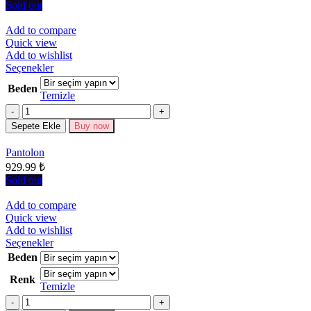
Sold out
Add to compare
Quick view
Add to wishlist
Bu
Seçenekler
ürünün
Beden
birden
Temizle
fazla
Miktar
varyasyonu
Sepete Ekle
Buy now
var.
Seçenekler
Pantolon
ürün
929.99
₺
sayfasından
seçilebilir
Sold out
Add to compare
Quick view
Add to wishlist
Bu
Seçenekler
ürünün
Beden
birden
Renk
fazla
Temizle
varyasyonu
Miktar
var.