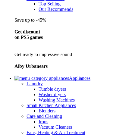
Top Selling
Our Recommends
Save up to -45%
Get discount
on PS5 games
Get ready to impressive sound
Alby Urbanears
Appliances
Laundry
Tumble dryers
Washer dryers
Washing Machines
Small Kitchen Appliances
Blenders
Care and Cleaning
Irons
Vacuum Cleaners
Fans, Heating & Air Treatment