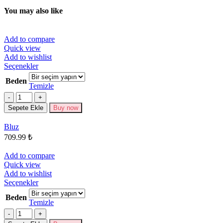
You may also like
Add to compare
Quick view
Add to wishlist
Bu
Seçenekler
ürünün
Beden
birden
Temizle
fazla
Miktar
varyasyonu
Sepete Ekle
Buy now
var.
Seçenekler
Bluz
ürün
709.99
₺
sayfasından
seçilebilir
Add to compare
Quick view
Add to wishlist
Bu
Seçenekler
ürünün
Beden
birden
Temizle
fazla
Miktar
varyasyonu