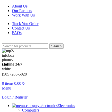
About Us
Our Partners
Work With Us
Track You Order
Contact Us
FAQs
Search
Hotline 24/7
(505) 285-5028
0
items
0.00
₺
Menu
Login / Register
Electronics
Computers