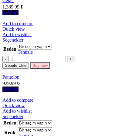
sayfasından
Ceket
seçilebilir
1,389.99
₺
Sold out
Add to compare
Quick view
Add to wishlist
Bu
Seçenekler
ürünün
Beden
birden
Temizle
fazla
Miktar
varyasyonu
Sepete Ekle
Buy now
var.
Seçenekler
Pantolon
ürün
929.99
₺
sayfasından
seçilebilir
Sold out
Add to compare
Quick view
Add to wishlist
Bu
Seçenekler
ürünün
Beden
birden
Renk
fazla
Temizle