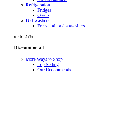
Refrigeration
Fridges
Ovens
Dishwashers
Freestanding dishwashers
up to 25%
Discount on all
More Ways to Shop
Top Selling
Our Recommends