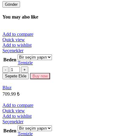
You may also like
Add to compare
Quick view
Add to wishlist
Bu
Seçenekler
ürünün
Beden
birden
Temizle
fazla
Miktar
varyasyonu
Sepete Ekle
Buy now
var.
Seçenekler
Bluz
ürün
709.99
₺
sayfasından
seçilebilir
Add to compare
Quick view
Add to wishlist
Bu
Seçenekler
ürünün
Beden
birden
Temizle