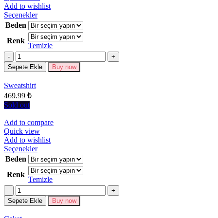
Add to wishlist
Bu
Seçenekler
ürünün
Beden
birden
Renk
fazla
Temizle
varyasyonu
Miktar
var.
Seçenekler
Sepete Ekle
Buy now
ürün
sayfasından
Sweatshirt
seçilebilir
469.99
₺
Sold out
Add to compare
Quick view
Add to wishlist
Bu
Seçenekler
ürünün
Beden
birden
Renk
fazla
Temizle
varyasyonu
Miktar
var.
Seçenekler
Sepete Ekle
Buy now
ürün