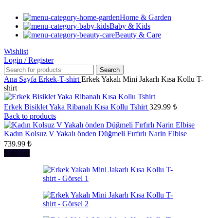
Home & Garden
Baby & Kids
Beauty & Care
Wishlist
Login / Register
Search
Ana Sayfa
Erkek-T-shirt
Erkek Yakalı Mini Jakarlı Kısa Kollu T-
shirt
Erkek Bisiklet Yaka Ribanalı Kısa Kollu Tshirt
329.99
₺
Back to products
Kadın Kolsuz V Yakalı önden Düğmeli Fırfırlı Narin Elbise
739.99
₺
Sold out