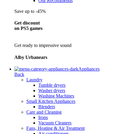
Our Recommends
Save up to -45%
Get discount
on PS5 games
Get ready to impressive sound
Alby Urbanears
Appliances
Back
Laundry
Tumble dryers
Washer dryers
Washing Machines
Small Kitchen Appliances
Blenders
Care and Cleaning
Irons
Vacuum Cleaners
Fans, Heating & Air Treatment
Air conditioners