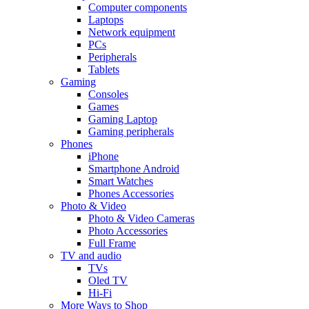
Computer components
Laptops
Network equipment
PCs
Peripherals
Tablets
Gaming
Consoles
Games
Gaming Laptop
Gaming peripherals
Phones
iPhone
Smartphone Android
Smart Watches
Phones Accessories
Photo & Video
Photo & Video Cameras
Photo Accessories
Full Frame
TV and audio
TVs
Oled TV
Hi-Fi
More Ways to Shop