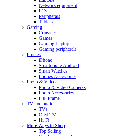
Network equipment
PCs
Peripherals
Tablets
Gaming
Consoles
Games
Gaming Laptop
Gaming peripherals
Phones
iPhone
Smartphone Android
Smart Watches
Phones Accessories
Photo & Video
Photo & Video Cameras
Photo Accessories
Full Frame
TV and audio
TVs
Oled TV
Hi-Fi
More Ways to Shop
Top Selling