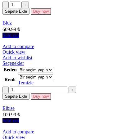
fazla
Miktar
varyasyonu
Sepete Ekle
Buy now
var.
Seçenekler
Bluz
ürün
609.99
₺
sayfasından
seçilebilir
Sold out
Add to compare
Quick view
Add to wishlist
Bu
Seçenekler
ürünün
Beden
birden
Renk
fazla
Temizle
varyasyonu
Miktar
var.
Seçenekler
Sepete Ekle
Buy now
ürün
sayfasından
Elbise
seçilebilir
109.99
₺
Sold out
Add to compare
Quick view