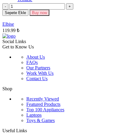
varyasyonu
Miktar
var.
Seçenekler
Sepete Ekle
Buy now
ürün
sayfasından
Elbise
seçilebilir
119.99
₺
Social Links
Get to Know Us
About Us
FAQs
Our Partners
Work With Us
Contact Us
Shop
Recently Viewed
Featured Products
Top 100 Appliances
Laptops
Toys & Games
Useful Links