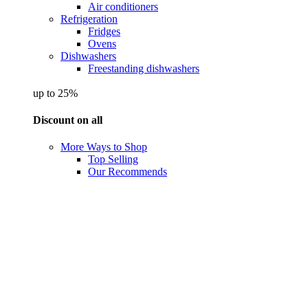
Air conditioners
Refrigeration
Fridges
Ovens
Dishwashers
Freestanding dishwashers
up to 25%
Discount on all
More Ways to Shop
Top Selling
Our Recommends