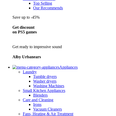
Top Selling
Our Recommends
Save up to -45%
Get discount
on PS5 games
Get ready to impressive sound
Alby Urbanears
Appliances
Laundry
Tumble dryers
Washer dryers
Washing Machines
Small Kitchen Appliances
Blenders
Care and Cleaning
Irons
Vacuum Cleaners
Fans, Heating & Air Treatment