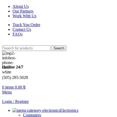
About Us
Our Partners
Work With Us
Track You Order
Contact Us
FAQs
Search
Hotline 24/7
(505) 285-5028
0
items
0.00
₺
Menu
Login / Register
Electronics
Computers