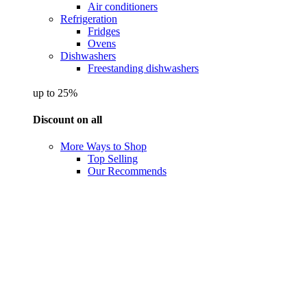
Air conditioners
Refrigeration
Fridges
Ovens
Dishwashers
Freestanding dishwashers
up to 25%
Discount on all
More Ways to Shop
Top Selling
Our Recommends