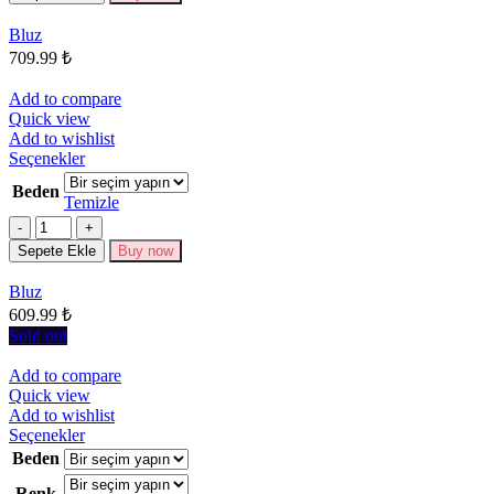
Seçenekler
Bluz
ürün
709.99
₺
sayfasından
seçilebilir
Add to compare
Quick view
Add to wishlist
Bu
Seçenekler
ürünün
Beden
birden
Temizle
fazla
Miktar
varyasyonu
Sepete Ekle
Buy now
var.
Seçenekler
Bluz
ürün
609.99
₺
sayfasından
seçilebilir
Sold out
Add to compare
Quick view
Add to wishlist
Bu
Seçenekler
ürünün
Beden
birden
Renk
fazla