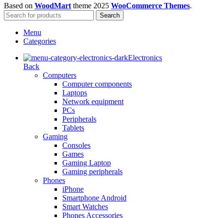
Based on
WoodMart
theme
2025
WooCommerce Themes
.
Search
Menu
Categories
Electronics
Back
Computers
Computer components
Laptops
Network equipment
PCs
Peripherals
Tablets
Gaming
Consoles
Games
Gaming Laptop
Gaming peripherals
Phones
iPhone
Smartphone Android
Smart Watches
Phones Accessories