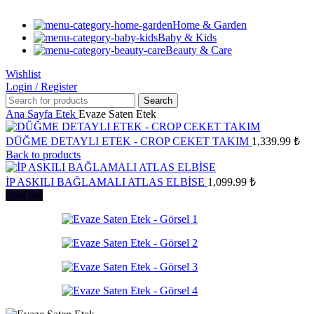
Home & Garden
Baby & Kids
Beauty & Care
Wishlist
Login / Register
Search
Ana Sayfa
Etek
Evaze Saten Etek
DÜĞME DETAYLI ETEK - CROP CEKET TAKIM
1,339.99
₺
Back to products
İP ASKILI BAĞLAMALI ATLAS ELBİSE
1,099.99
₺
Sold out