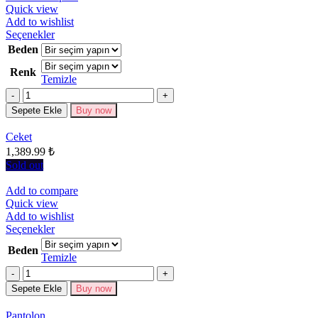
Quick view
Add to wishlist
Bu
Seçenekler
ürünün
Beden
birden
Renk
fazla
Temizle
varyasyonu
Miktar
var.
Seçenekler
Sepete Ekle
Buy now
ürün
sayfasından
Ceket
seçilebilir
1,389.99
₺
Sold out
Add to compare
Quick view
Add to wishlist
Bu
Seçenekler
ürünün
Beden
birden
Temizle
fazla
Miktar
varyasyonu
Sepete Ekle
Buy now
var.
Seçenekler
Pantolon
ürün