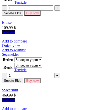
Temizle
varyasyonu
Miktar
var.
Seçenekler
Sepete Ekle
Buy now
ürün
sayfasından
Elbise
seçilebilir
109.99
₺
Sold out
Add to compare
Quick view
Add to wishlist
Bu
Seçenekler
ürünün
Beden
birden
Renk
fazla
Temizle
varyasyonu
Miktar
var.
Seçenekler
Sepete Ekle
Buy now
ürün
sayfasından
Sweatshirt
seçilebilir
469.99
₺
Sold out
Add to compare