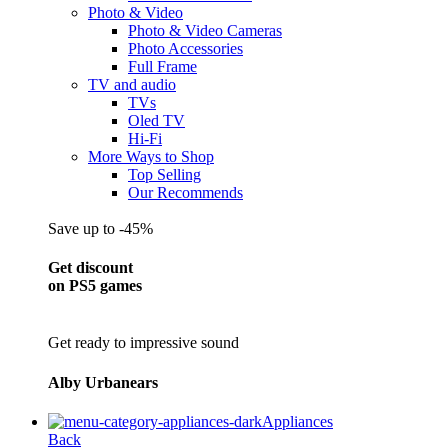
Photo & Video
Photo & Video Cameras
Photo Accessories
Full Frame
TV and audio
TVs
Oled TV
Hi-Fi
More Ways to Shop
Top Selling
Our Recommends
Save up to -45%
Get discount
on PS5 games
Get ready to impressive sound
Alby Urbanears
Appliances
Back