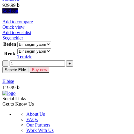
929.99
₺
sayfasından
seçilebilir
Sold out
Add to compare
Quick view
Add to wishlist
Bu
Seçenekler
ürünün
Beden
birden
Renk
fazla
Temizle
varyasyonu
Miktar
var.
Seçenekler
Sepete Ekle
Buy now
ürün
sayfasından
Elbise
seçilebilir
119.99
₺
Social Links
Get to Know Us
About Us
FAQs
Our Partners
Work With Us