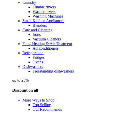
Laundry
Tumble dryers
Washer dryers
Washing Machines
Small Kitchen Appliances
Blenders
Care and Cleaning
Irons
Vacuum Cleaners
Fans, Heating & Air Treatment
Air conditioners
Refrigeration
Fridges
Ovens
Dishwashers
Freestanding dishwashers
up to 25%
Discount on all
More Ways to Shop
Top Selling
Our Recommends