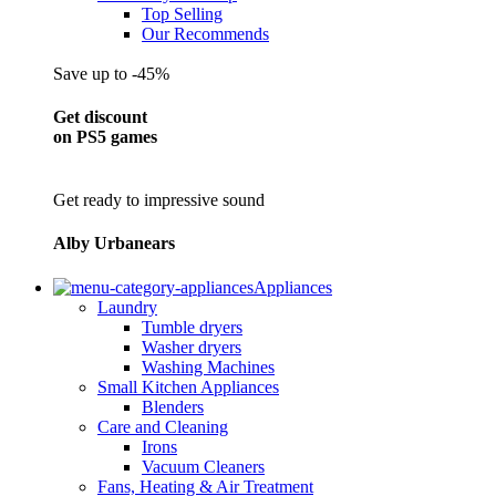
Top Selling
Our Recommends
Save up to -45%
Get discount
on PS5 games
Get ready to impressive sound
Alby Urbanears
Appliances
Laundry
Tumble dryers
Washer dryers
Washing Machines
Small Kitchen Appliances
Blenders
Care and Cleaning
Irons
Vacuum Cleaners
Fans, Heating & Air Treatment