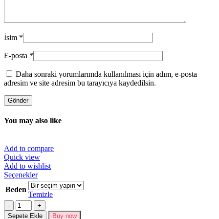
İsim
*
E-posta
*
Daha sonraki yorumlarımda kullanılması için adım, e-posta
adresim ve site adresim bu tarayıcıya kaydedilsin.
You may also like
Add to compare
Quick view
Add to wishlist
Bu
Seçenekler
ürünün
Beden
birden
Temizle
fazla
Miktar
varyasyonu
Sepete Ekle
Buy now
var.