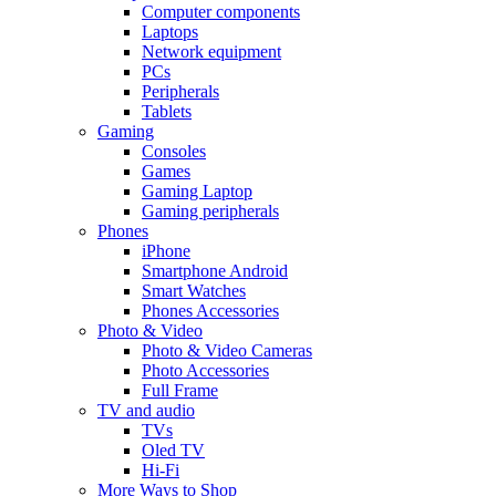
Computer components
Laptops
Network equipment
PCs
Peripherals
Tablets
Gaming
Consoles
Games
Gaming Laptop
Gaming peripherals
Phones
iPhone
Smartphone Android
Smart Watches
Phones Accessories
Photo & Video
Photo & Video Cameras
Photo Accessories
Full Frame
TV and audio
TVs
Oled TV
Hi-Fi
More Ways to Shop