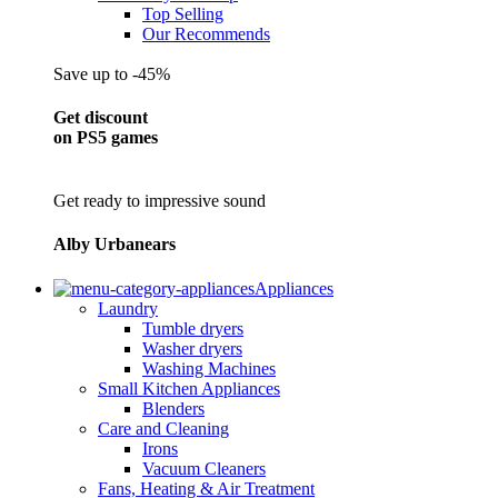
Top Selling
Our Recommends
Save up to -45%
Get discount
on PS5 games
Get ready to impressive sound
Alby Urbanears
Appliances
Laundry
Tumble dryers
Washer dryers
Washing Machines
Small Kitchen Appliances
Blenders
Care and Cleaning
Irons
Vacuum Cleaners
Fans, Heating & Air Treatment