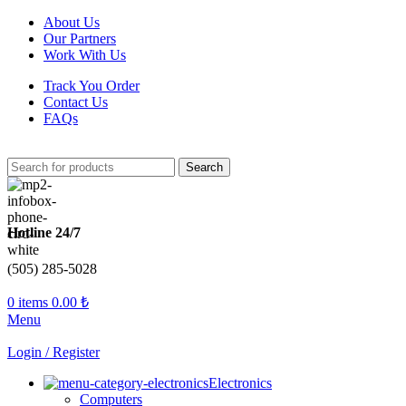
About Us
Our Partners
Work With Us
Track You Order
Contact Us
FAQs
Search
Hotline 24/7
(505) 285-5028
0
items
0.00
₺
Menu
Login / Register
Electronics
Computers