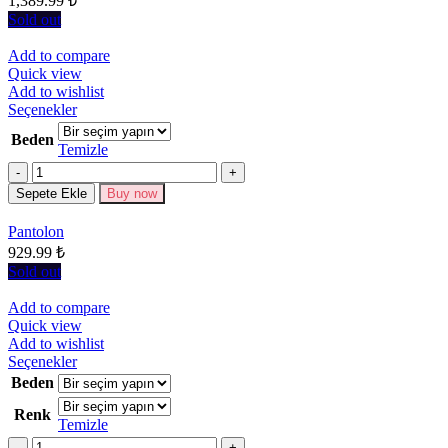
1,389.99
₺
Sold out
Add to compare
Quick view
Add to wishlist
Bu
Seçenekler
ürünün
Beden
birden
Temizle
fazla
Miktar
varyasyonu
Sepete Ekle
Buy now
var.
Seçenekler
Pantolon
ürün
929.99
₺
sayfasından
seçilebilir
Sold out
Add to compare
Quick view
Add to wishlist
Bu
Seçenekler
ürünün
Beden
birden
Renk
fazla
Temizle
varyasyonu
Miktar