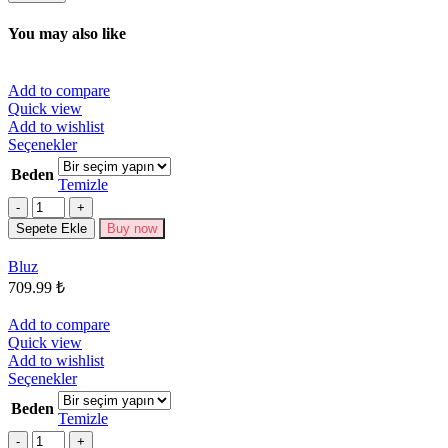
You may also like
Add to compare
Quick view
Add to wishlist
Bu
Seçenekler
ürünün
Beden
birden
Temizle
fazla
Miktar
varyasyonu
Sepete Ekle
Buy now
var.
Seçenekler
Bluz
ürün
709.99
₺
sayfasından
seçilebilir
Add to compare
Quick view
Add to wishlist
Bu
Seçenekler
ürünün
Beden
birden
Temizle
fazla
Miktar