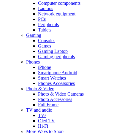
Computer components
Laptops
Network equipment
PCs
Peripherals
Tablets
Gaming
Consoles
Games
Gaming Laptop
Gaming peripherals
Phones
iPhone
Smartphone Android
Smart Watches
Phones Accessories
Photo & Video
Photo & Video Cameras
Photo Accessories
Full Frame
TV and audio
TVs
Oled TV
Hi-Fi
More Ways to Shop