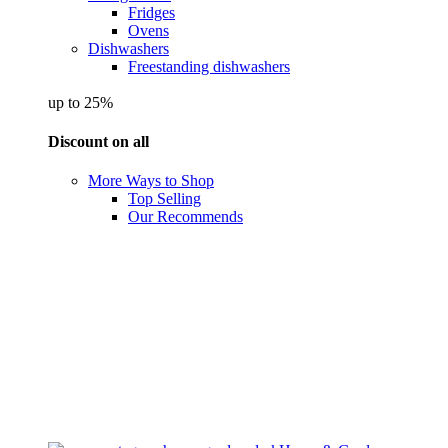
Fridges
Ovens
Dishwashers
Freestanding dishwashers
up to 25%
Discount on all
More Ways to Shop
Top Selling
Our Recommends