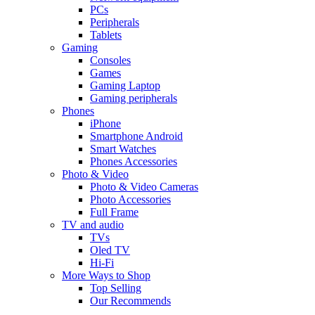
PCs
Peripherals
Tablets
Gaming
Consoles
Games
Gaming Laptop
Gaming peripherals
Phones
iPhone
Smartphone Android
Smart Watches
Phones Accessories
Photo & Video
Photo & Video Cameras
Photo Accessories
Full Frame
TV and audio
TVs
Oled TV
Hi-Fi
More Ways to Shop
Top Selling
Our Recommends