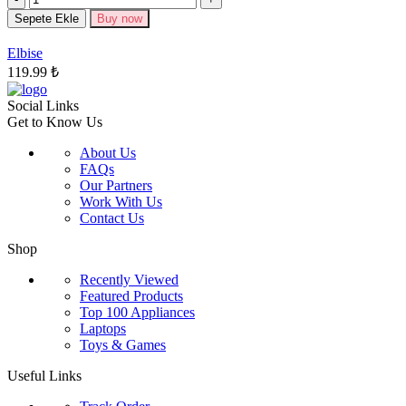
var.
Seçenekler
Sepete Ekle
Buy now
ürün
sayfasından
Elbise
seçilebilir
119.99
₺
Social Links
Get to Know Us
About Us
FAQs
Our Partners
Work With Us
Contact Us
Shop
Recently Viewed
Featured Products
Top 100 Appliances
Laptops
Toys & Games
Useful Links