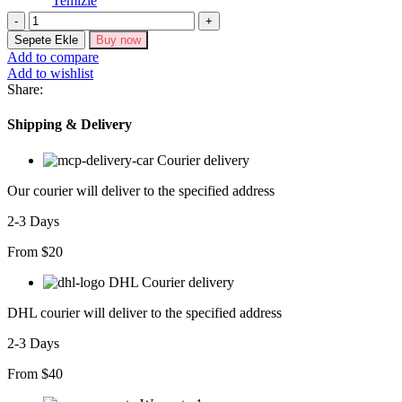
Temizle
Kadın
Askılı
Sepete Ekle
Buy now
Asimetrik
Add to compare
Kesim
Add to wishlist
Kol
Share:
Ve
Yaka
Shipping & Delivery
Kolda
Tül
Courier delivery
Ve
Aksesuar
Our courier will deliver to the specified address
Detaylı
Janjan
2-3 Days
Krep
Bluz
From $20
adet
DHL Courier delivery
DHL courier will deliver to the specified address
2-3 Days
From $40