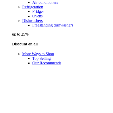
Air conditioners
Refrigeration
Fridges
Ovens
Dishwashers
Freestanding dishwashers
up to 25%
Discount on all
More Ways to Shop
Top Selling
Our Recommends