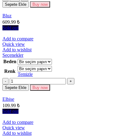
varyasyonu
Sepete Ekle
Buy now
var.
Seçenekler
Bluz
ürün
609.99
₺
sayfasından
seçilebilir
Sold out
Add to compare
Quick view
Add to wishlist
Bu
Seçenekler
ürünün
Beden
birden
Renk
fazla
Temizle
varyasyonu
Miktar
var.
Seçenekler
Sepete Ekle
Buy now
ürün
sayfasından
Elbise
seçilebilir
109.99
₺
Sold out
Add to compare
Quick view
Add to wishlist