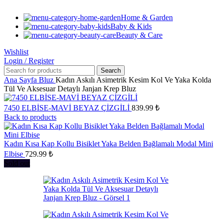
Home & Garden
Baby & Kids
Beauty & Care
Wishlist
Login / Register
Search
Ana Sayfa
Bluz
Kadın Askılı Asimetrik Kesim Kol Ve Yaka Kolda
Tül Ve Aksesuar Detaylı Janjan Krep Bluz
7450 ELBİSE-MAVİ BEYAZ ÇİZGİLİ
839.99
₺
Back to products
Kadın Kısa Kap Kollu Bisiklet Yaka Belden Bağlamalı Modal Mini
Elbise
729.99
₺
Sold out