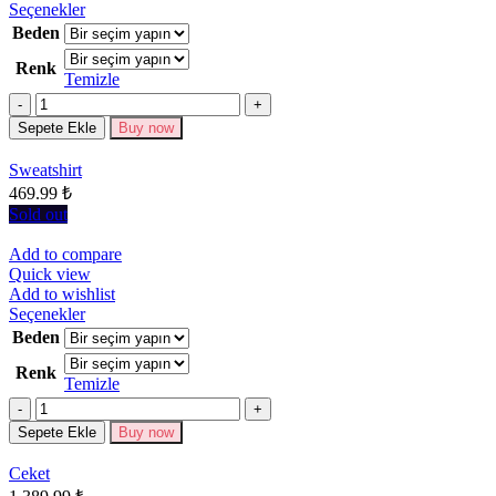
Bu
Seçenekler
ürünün
Beden
birden
Renk
fazla
Temizle
varyasyonu
Miktar
var.
Seçenekler
Sepete Ekle
Buy now
ürün
sayfasından
Sweatshirt
seçilebilir
469.99
₺
Sold out
Add to compare
Quick view
Add to wishlist
Bu
Seçenekler
ürünün
Beden
birden
Renk
fazla
Temizle
varyasyonu
Miktar
var.
Seçenekler
Sepete Ekle
Buy now
ürün
sayfasından
Ceket
seçilebilir