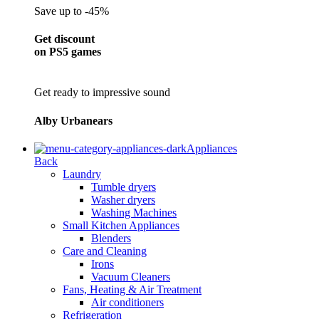
Save up to -45%
Get discount
on PS5 games
Get ready to impressive sound
Alby Urbanears
Appliances
Back
Laundry
Tumble dryers
Washer dryers
Washing Machines
Small Kitchen Appliances
Blenders
Care and Cleaning
Irons
Vacuum Cleaners
Fans, Heating & Air Treatment
Air conditioners
Refrigeration