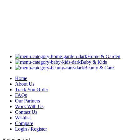
Home & Garden
Baby & Kids
Beauty & Care
Home
About Us
Track You Order
FAQs
Our Partners
Work With Us
Contact Us
Wishlist
Compare
Login / Register
Shopping cart