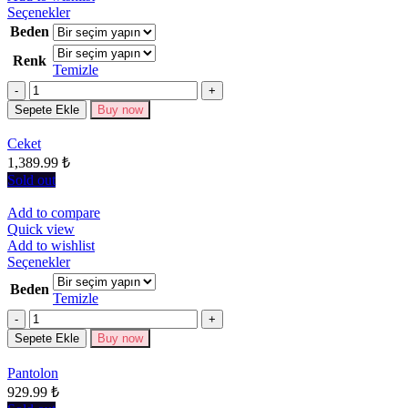
Bu
Seçenekler
ürünün
Beden
birden
Renk
fazla
Temizle
varyasyonu
Miktar
var.
Seçenekler
Sepete Ekle
Buy now
ürün
sayfasından
Ceket
seçilebilir
1,389.99
₺
Sold out
Add to compare
Quick view
Add to wishlist
Bu
Seçenekler
ürünün
Beden
birden
Temizle
fazla
Miktar
varyasyonu
Sepete Ekle
Buy now
var.
Seçenekler
Pantolon
ürün
929.99
₺
sayfasından