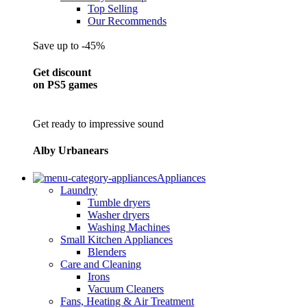
Top Selling
Our Recommends
Save up to -45%
Get discount
on PS5 games
Get ready to impressive sound
Alby Urbanears
Appliances
Laundry
Tumble dryers
Washer dryers
Washing Machines
Small Kitchen Appliances
Blenders
Care and Cleaning
Irons
Vacuum Cleaners
Fans, Heating & Air Treatment