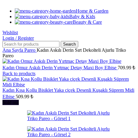
Home & Garden
Baby & Kids
Beauty & Care
Wishlist
Login / Register
Search
Ana Sayfa
Pareo
Kadın Askılı Derin Sırt Dekolteli Ajurlu Triko
Pareo
Kadın Omuz Askılı Derin Yırtmaç Detay Maxi Boy Elbise
709.99
₺
Back to products
Kadın Kısa Kollu Bisiklet Yaka çiçek Desenli Kuşaklı Süprem Midi
Elbise
509.99
₺
Sold out