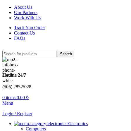
About Us
Our Partners
Work With Us
Track You Order
Contact Us
FAQs
Search
Hotline 24/7
(505) 285-5028
0
items
0.00
₺
Menu
Login / Register
Electronics
Computers