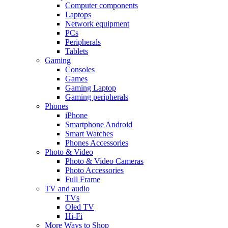
Computer components
Laptops
Network equipment
PCs
Peripherals
Tablets
Gaming
Consoles
Games
Gaming Laptop
Gaming peripherals
Phones
iPhone
Smartphone Android
Smart Watches
Phones Accessories
Photo & Video
Photo & Video Cameras
Photo Accessories
Full Frame
TV and audio
TVs
Oled TV
Hi-Fi
More Ways to Shop