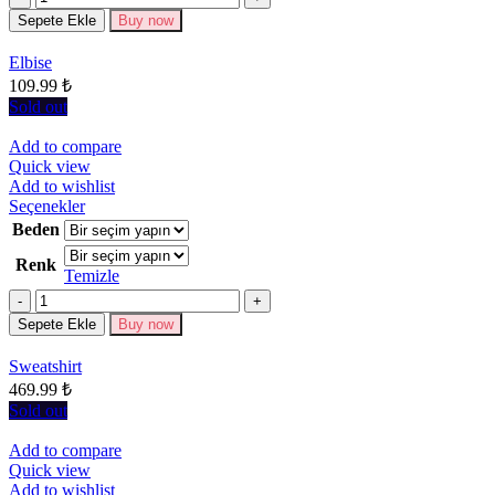
var.
Seçenekler
Sepete Ekle
Buy now
ürün
sayfasından
Elbise
seçilebilir
109.99
₺
Sold out
Add to compare
Quick view
Add to wishlist
Bu
Seçenekler
ürünün
Beden
birden
Renk
fazla
Temizle
varyasyonu
Miktar
var.
Seçenekler
Sepete Ekle
Buy now
ürün
sayfasından
Sweatshirt
seçilebilir
469.99
₺
Sold out
Add to compare
Quick view
Add to wishlist