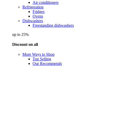
Air conditioners
Refrigeration
Fridges
Ovens
Dishwashers
Freestanding dishwashers
up to 25%
Discount on all
More Ways to Shop
Top Selling
Our Recommends