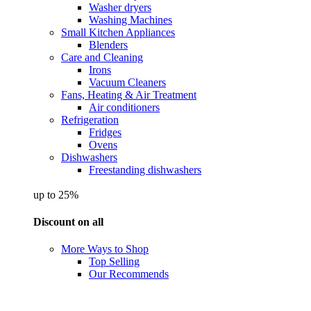
Washer dryers
Washing Machines
Small Kitchen Appliances
Blenders
Care and Cleaning
Irons
Vacuum Cleaners
Fans, Heating & Air Treatment
Air conditioners
Refrigeration
Fridges
Ovens
Dishwashers
Freestanding dishwashers
up to 25%
Discount on all
More Ways to Shop
Top Selling
Our Recommends