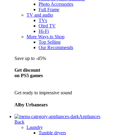
Photo Accessories
Full Frame
TV and audio
TVs
Oled TV
Hi-Fi
More Ways to Shop
Top Selling
Our Recommends
Save up to -45%
Get discount
on PS5 games
Get ready to impressive sound
Alby Urbanears
Appliances
Back
Laundry
Tumble dryers