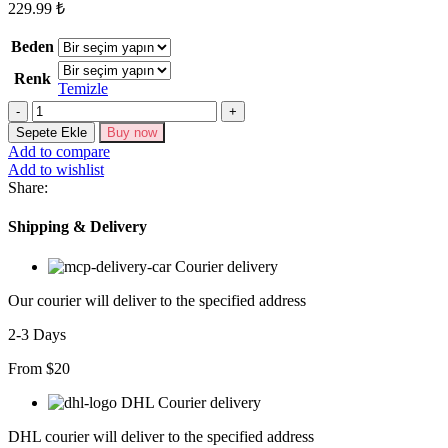
229.99
₺
Beden
Renk
Temizle
Kadın
Askılı
Sepete Ekle
Buy now
Derin
Add to compare
Sırt
Add to wishlist
Dekolteli
Share:
Ajurlu
Triko
Shipping & Delivery
Pareo
adet
Courier delivery
Our courier will deliver to the specified address
2-3 Days
From $20
DHL Courier delivery
DHL courier will deliver to the specified address