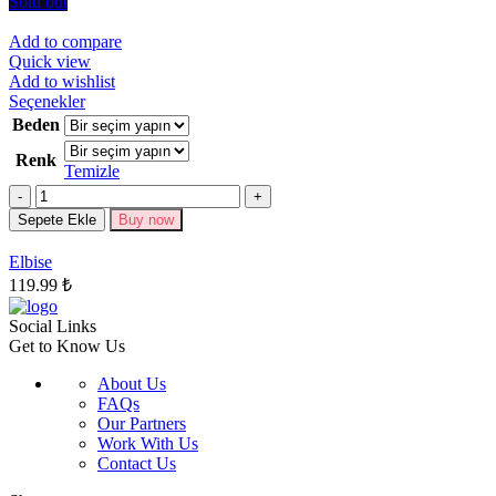
seçilebilir
Sold out
Add to compare
Quick view
Add to wishlist
Bu
Seçenekler
ürünün
Beden
birden
Renk
fazla
Temizle
varyasyonu
Miktar
var.
Seçenekler
Sepete Ekle
Buy now
ürün
sayfasından
Elbise
seçilebilir
119.99
₺
Social Links
Get to Know Us
About Us
FAQs
Our Partners
Work With Us
Contact Us