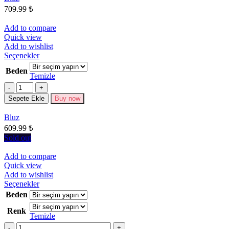
709.99
₺
sayfasından
seçilebilir
Add to compare
Quick view
Add to wishlist
Bu
Seçenekler
ürünün
Beden
birden
Temizle
fazla
Miktar
varyasyonu
Sepete Ekle
Buy now
var.
Seçenekler
Bluz
ürün
609.99
₺
sayfasından
seçilebilir
Sold out
Add to compare
Quick view
Add to wishlist
Bu
Seçenekler
ürünün
Beden
birden
Renk
fazla
Temizle
varyasyonu
Miktar