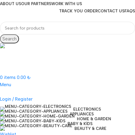
ABOUT US
OUR PARTNERS
WORK WITH US
TRACK YOU ORDER
CONTACT US
FAQS
Search
Hotline 24/7
(505) 285-5028
0
items
0.00
₺
Menu
Login / Register
ELECTRONICS
APPLIANCES
HOME & GARDEN
BABY & KIDS
BEAUTY & CARE
Wishlist