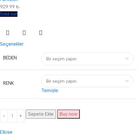
929.99
₺
Sold out
Seçenekler
BEDEN
RENK
Temizle
Sepete Ekle
Buy now
Elbise