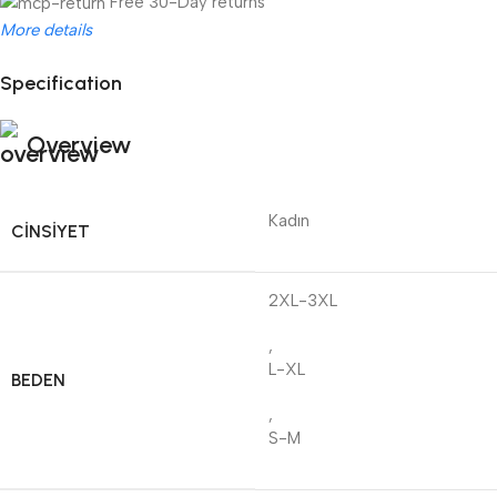
Free 30-Day returns
More details
Specification
Unbeatable offers
Black Friday Blowout!
Overview
Kadın
CINSIYET
2XL-3XL
,
L-XL
BEDEN
,
S-M