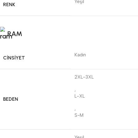
Yeşil
RENK
RAM
Kadın
CINSIYET
2XL-3XL
,
L-XL
BEDEN
,
S-M
Yeşil