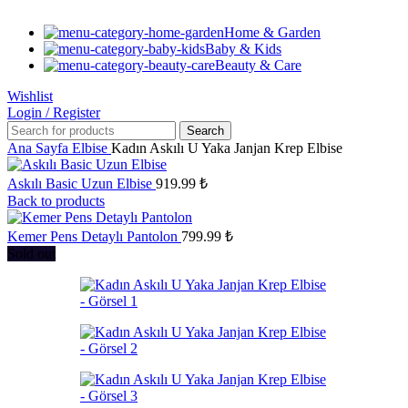
Home & Garden
Baby & Kids
Beauty & Care
Wishlist
Login / Register
Search
Ana Sayfa
Elbise
Kadın Askılı U Yaka Janjan Krep Elbise
Askılı Basic Uzun Elbise
919.99
₺
Back to products
Kemer Pens Detaylı Pantolon
799.99
₺
Sold out