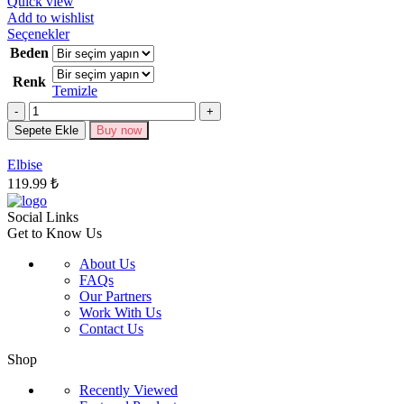
Quick view
Add to wishlist
Bu
Seçenekler
ürünün
Beden
birden
Renk
fazla
Temizle
varyasyonu
Miktar
var.
Seçenekler
Sepete Ekle
Buy now
ürün
sayfasından
Elbise
seçilebilir
119.99
₺
Social Links
Get to Know Us
About Us
FAQs
Our Partners
Work With Us
Contact Us
Shop
Recently Viewed