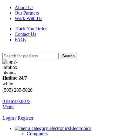
About Us
Our Partners
Work With Us
Track You Order
Contact Us
FAQs
Search
Hotline 24/7
(505) 285-5028
0
items
0.00
₺
Menu
Login / Register
Electronics
Computers