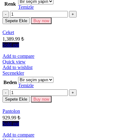
Renk
fazla
Temizle
varyasyonu
Miktar
var.
Seçenekler
Sepete Ekle
Buy now
ürün
sayfasından
Ceket
seçilebilir
1,389.99
₺
Sold out
Add to compare
Quick view
Add to wishlist
Bu
Seçenekler
ürünün
Beden
birden
Temizle
fazla
Miktar
varyasyonu
Sepete Ekle
Buy now
var.
Seçenekler
Pantolon
ürün
929.99
₺
sayfasından
seçilebilir
Sold out
Add to compare