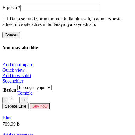
E-posta
*
Daha sonraki yorumlarımda kullanılması için adım, e-posta
adresim ve site adresim bu tarayıcıya kaydedilsin.
You may also like
Add to compare
Quick view
Add to wishlist
Bu
Seçenekler
ürünün
Beden
birden
Temizle
fazla
Miktar
varyasyonu
Sepete Ekle
Buy now
var.
Seçenekler
Bluz
ürün
709.99
₺
sayfasından
seçilebilir