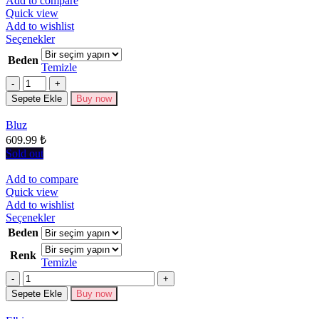
Add to compare
Quick view
Add to wishlist
Bu
Seçenekler
ürünün
Beden
birden
Temizle
fazla
Miktar
varyasyonu
Sepete Ekle
Buy now
var.
Seçenekler
Bluz
ürün
609.99
₺
sayfasından
seçilebilir
Sold out
Add to compare
Quick view
Add to wishlist
Bu
Seçenekler
ürünün
Beden
birden
Renk
fazla
Temizle
varyasyonu
Miktar
var.
Seçenekler
Sepete Ekle
Buy now
ürün