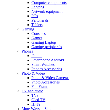
Computer components
Laptops
Network equipment
PCs
Peripherals
Tablets
Gaming
Consoles
Games
Gaming Laptop
Gaming peripherals
Phones
iPhone
Smartphone Android
Smart Watches
Phones Accessories
Photo & Video
Photo & Video Cameras
Photo Accessories
Full Frame
TV and audio
TVs
Oled TV
Hi-Fi
More Ways to Shop