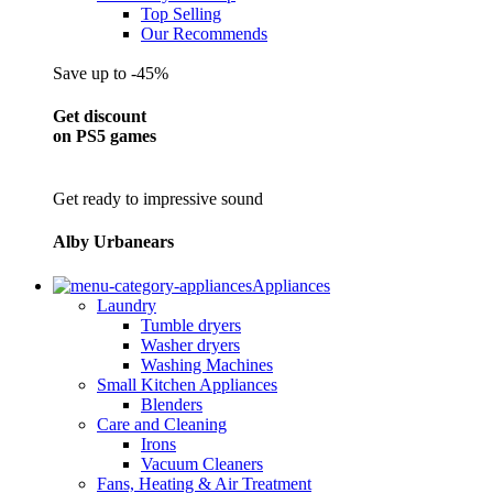
Top Selling
Our Recommends
Save up to -45%
Get discount
on PS5 games
Get ready to impressive sound
Alby Urbanears
Appliances
Laundry
Tumble dryers
Washer dryers
Washing Machines
Small Kitchen Appliances
Blenders
Care and Cleaning
Irons
Vacuum Cleaners
Fans, Heating & Air Treatment