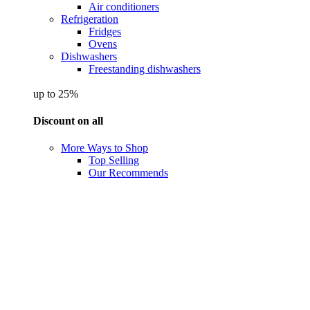
Air conditioners
Refrigeration
Fridges
Ovens
Dishwashers
Freestanding dishwashers
up to 25%
Discount on all
More Ways to Shop
Top Selling
Our Recommends