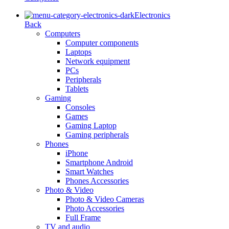
Electronics
Back
Computers
Computer components
Laptops
Network equipment
PCs
Peripherals
Tablets
Gaming
Consoles
Games
Gaming Laptop
Gaming peripherals
Phones
iPhone
Smartphone Android
Smart Watches
Phones Accessories
Photo & Video
Photo & Video Cameras
Photo Accessories
Full Frame
TV and audio