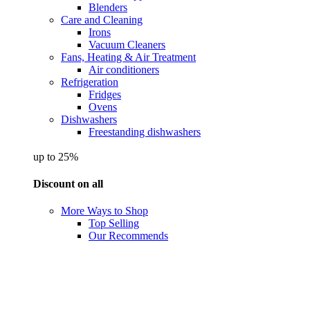
Blenders
Care and Cleaning
Irons
Vacuum Cleaners
Fans, Heating & Air Treatment
Air conditioners
Refrigeration
Fridges
Ovens
Dishwashers
Freestanding dishwashers
up to 25%
Discount on all
More Ways to Shop
Top Selling
Our Recommends