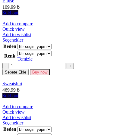
sayfasından
Elbise
seçilebilir
109.99
₺
Sold out
Add to compare
Quick view
Add to wishlist
Bu
Seçenekler
ürünün
Beden
birden
Renk
fazla
Temizle
varyasyonu
Miktar
var.
Seçenekler
Sepete Ekle
Buy now
ürün
sayfasından
Sweatshirt
seçilebilir
469.99
₺
Sold out
Add to compare
Quick view
Add to wishlist
Bu
Seçenekler
ürünün
Beden
birden