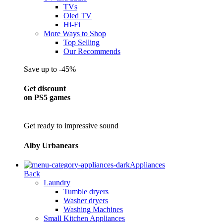
TVs
Oled TV
Hi-Fi
More Ways to Shop
Top Selling
Our Recommends
Save up to -45%
Get discount
on PS5 games
Get ready to impressive sound
Alby Urbanears
Appliances
Back
Laundry
Tumble dryers
Washer dryers
Washing Machines
Small Kitchen Appliances