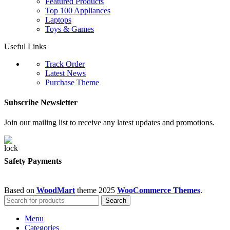
Featured Products
Top 100 Appliances
Laptops
Toys & Games
Useful Links
Track Order
Latest News
Purchase Theme
Subscribe Newsletter
Join our mailing list to receive any latest updates and promotions.
Safety Payments
Based on
WoodMart
theme
2025
WooCommerce Themes
.
Search
Menu
Categories