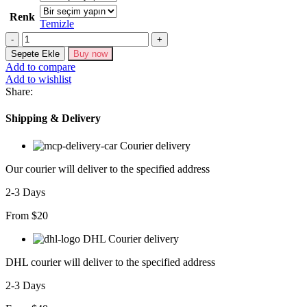
Renk
Temizle
Kadın
Askılı
Sepete Ekle
Buy now
U
Add to compare
Yaka
Add to wishlist
Janjan
Share:
Krep
Elbise
Shipping & Delivery
adet
Courier delivery
Our courier will deliver to the specified address
2-3 Days
From $20
DHL Courier delivery
DHL courier will deliver to the specified address
2-3 Days