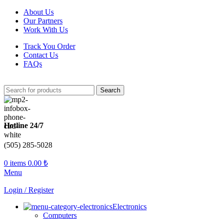
About Us
Our Partners
Work With Us
Track You Order
Contact Us
FAQs
Search
Hotline 24/7
(505) 285-5028
0
items
0.00
₺
Menu
Login / Register
Electronics
Computers