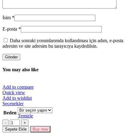
İsim
*
E-posta
*
Daha sonraki yorumlarımda kullanılması için adım, e-posta
adresim ve site adresim bu tarayıcıya kaydedilsin.
You may also like
Add to compare
Quick view
Add to wishlist
Bu
Seçenekler
ürünün
Beden
birden
Temizle
fazla
Miktar
varyasyonu
Sepete Ekle
Buy now
var.
Seçenekler