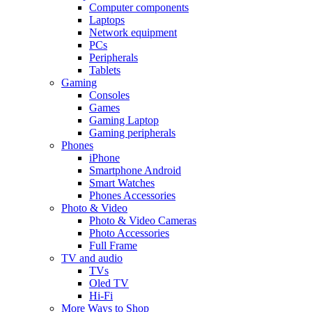
Computer components
Laptops
Network equipment
PCs
Peripherals
Tablets
Gaming
Consoles
Games
Gaming Laptop
Gaming peripherals
Phones
iPhone
Smartphone Android
Smart Watches
Phones Accessories
Photo & Video
Photo & Video Cameras
Photo Accessories
Full Frame
TV and audio
TVs
Oled TV
Hi-Fi
More Ways to Shop