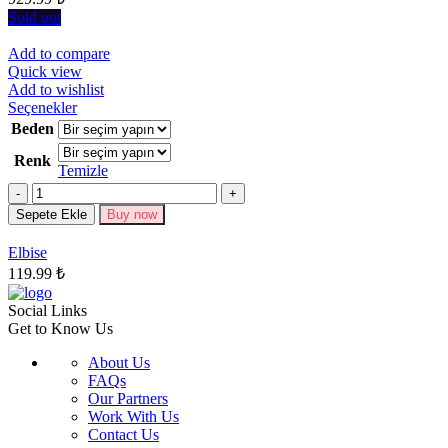
seçilebilir
Sold out
Add to compare
Quick view
Add to wishlist
Bu
Seçenekler
ürünün
Beden
birden
Renk
fazla
Temizle
varyasyonu
Miktar
var.
Seçenekler
Sepete Ekle
Buy now
ürün
sayfasından
Elbise
seçilebilir
119.99
₺
Social Links
Get to Know Us
About Us
FAQs
Our Partners
Work With Us
Contact Us