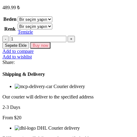
489.99
₺
Beden
Renk
Temizle
Kadın
Askılı
Sepete Ekle
Buy now
Yuvarlak
Add to compare
Yaka
Add to wishlist
Kısa
Share:
Viskon
Elbise
Shipping & Delivery
adet
Courier delivery
Our courier will deliver to the specified address
2-3 Days
From $20
DHL Courier delivery