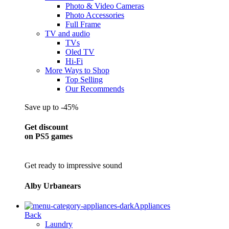
Photo & Video Cameras
Photo Accessories
Full Frame
TV and audio
TVs
Oled TV
Hi-Fi
More Ways to Shop
Top Selling
Our Recommends
Save up to -45%
Get discount
on PS5 games
Get ready to impressive sound
Alby Urbanears
Appliances
Back
Laundry