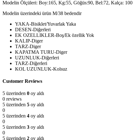
Modelin Ölçüleri: Boy:165, Kg:55, Göğüs:90, Bel:72, Kalça: 100
Modelin üzerindeki ürün M/38 bedendir
YAKA-Bisiklet/Yuvarlak Yaka
DESEN-Diğerleri
EK OZELLIKLER-Boş/Ek özellik Yok
KALIP-Diger
TARZ-Diger
KAPATMA TURU-Diger
UZUNLUK-Diğerleri
TARZ-Diğerleri
KOL UZUNLUK-Kolsuz
Customer Reviews
5 üzerinden
0
oy aldı
0 reviews
5 üzerinden
5
oy aldı
0
5 üzerinden
4
oy aldı
0
5 üzerinden
3
oy aldı
0
5 üzerinden
2
oy aldı