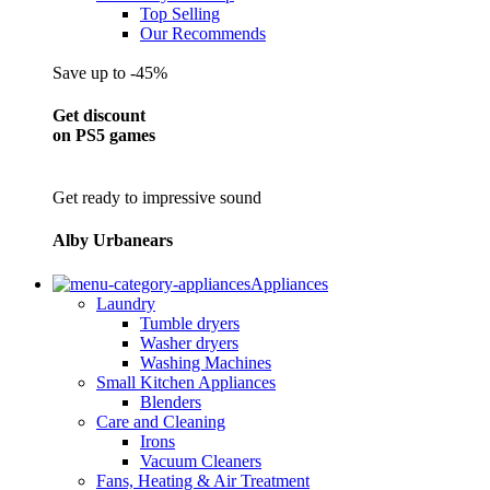
Top Selling
Our Recommends
Save up to -45%
Get discount
on PS5 games
Get ready to impressive sound
Alby Urbanears
Appliances
Laundry
Tumble dryers
Washer dryers
Washing Machines
Small Kitchen Appliances
Blenders
Care and Cleaning
Irons
Vacuum Cleaners
Fans, Heating & Air Treatment