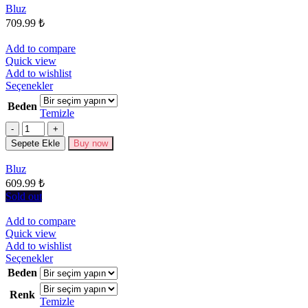
Bluz
ürün
709.99
₺
sayfasından
seçilebilir
Add to compare
Quick view
Add to wishlist
Bu
Seçenekler
ürünün
Beden
birden
Temizle
fazla
Miktar
varyasyonu
Sepete Ekle
Buy now
var.
Seçenekler
Bluz
ürün
609.99
₺
sayfasından
seçilebilir
Sold out
Add to compare
Quick view
Add to wishlist
Bu
Seçenekler
ürünün
Beden
birden
Renk
fazla
Temizle
varyasyonu