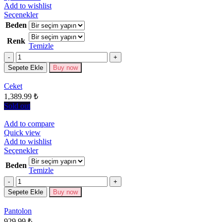
Add to wishlist
Bu
Seçenekler
ürünün
Beden
birden
Renk
fazla
Temizle
varyasyonu
Miktar
var.
Seçenekler
Sepete Ekle
Buy now
ürün
sayfasından
Ceket
seçilebilir
1,389.99
₺
Sold out
Add to compare
Quick view
Add to wishlist
Bu
Seçenekler
ürünün
Beden
birden
Temizle
fazla
Miktar
varyasyonu
Sepete Ekle
Buy now
var.
Seçenekler
Pantolon
ürün
929.99
₺
sayfasından