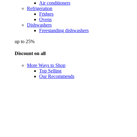
Air conditioners
Refrigeration
Fridges
Ovens
Dishwashers
Freestanding dishwashers
up to 25%
Discount on all
More Ways to Shop
Top Selling
Our Recommends