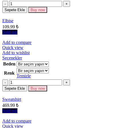
Miktar
var.
Seçenekler
Sepete Ekle
Buy now
ürün
sayfasından
Elbise
seçilebilir
109.99
₺
Sold out
Add to compare
Quick view
Add to wishlist
Bu
Seçenekler
ürünün
Beden
birden
Renk
fazla
Temizle
varyasyonu
Miktar
var.
Seçenekler
Sepete Ekle
Buy now
ürün
sayfasından
Sweatshirt
seçilebilir
469.99
₺
Sold out
Add to compare
Quick view