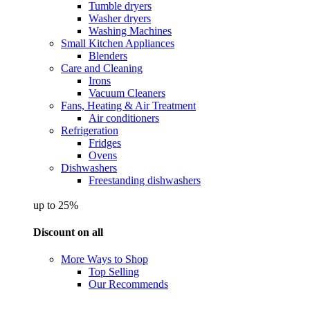
Tumble dryers
Washer dryers
Washing Machines
Small Kitchen Appliances
Blenders
Care and Cleaning
Irons
Vacuum Cleaners
Fans, Heating & Air Treatment
Air conditioners
Refrigeration
Fridges
Ovens
Dishwashers
Freestanding dishwashers
up to 25%
Discount on all
More Ways to Shop
Top Selling
Our Recommends