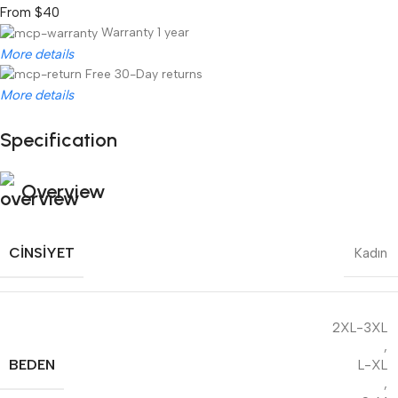
From $40
Warranty 1 year
More details
Free 30-Day returns
More details
Specification
Unbeatable offers
Black Friday Blowout!
Overview
CINSIYET
Kadın
2XL-3XL
,
BEDEN
L-XL
,