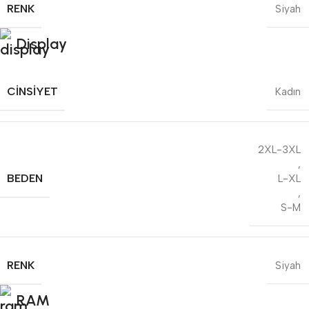
RENK
Siyah
Display
CINSIYET
Kadın
2XL-3XL
,
BEDEN
L-XL
,
S-M
RENK
Siyah
RAM