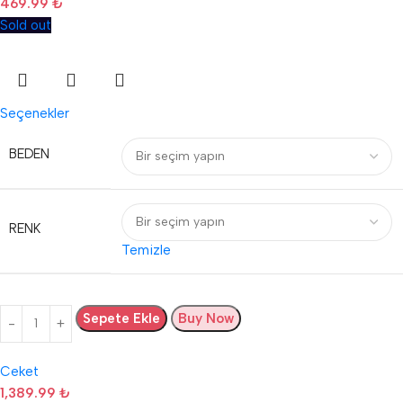
469.99
₺
Sold out
Seçenekler
BEDEN
RENK
Temizle
Sepete Ekle
Buy Now
Ceket
1,389.99
₺