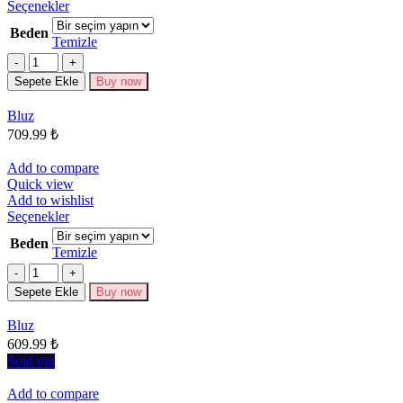
Bu
Seçenekler
ürünün
Beden
birden
Temizle
fazla
Miktar
varyasyonu
Sepete Ekle
Buy now
var.
Seçenekler
Bluz
ürün
709.99
₺
sayfasından
seçilebilir
Add to compare
Quick view
Add to wishlist
Bu
Seçenekler
ürünün
Beden
birden
Temizle
fazla
Miktar
varyasyonu
Sepete Ekle
Buy now
var.
Seçenekler
Bluz
ürün
609.99
₺
sayfasından
seçilebilir
Sold out
Add to compare