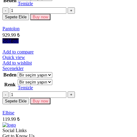
Beden
birden
Temizle
fazla
Miktar
varyasyonu
Sepete Ekle
Buy now
var.
Seçenekler
Pantolon
ürün
929.99
₺
sayfasından
seçilebilir
Sold out
Add to compare
Quick view
Add to wishlist
Bu
Seçenekler
ürünün
Beden
birden
Renk
fazla
Temizle
varyasyonu
Miktar
var.
Seçenekler
Sepete Ekle
Buy now
ürün
sayfasından
Elbise
seçilebilir
119.99
₺
Social Links
Get to Know Us