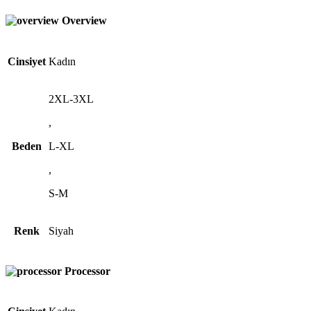
Overview
Cinsiyet
Kadın
2XL-3XL
,
Beden
L-XL
,
S-M
Renk
Siyah
Processor