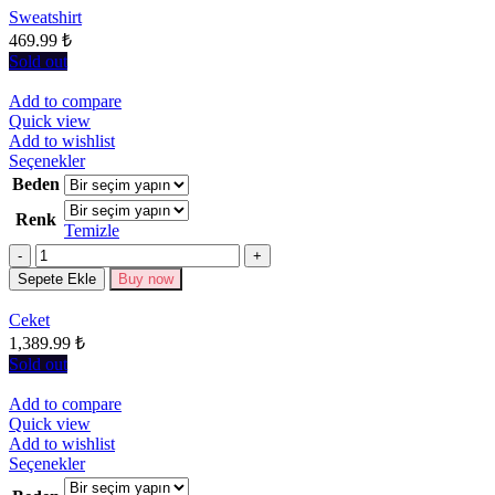
sayfasından
Sweatshirt
seçilebilir
469.99
₺
Sold out
Add to compare
Quick view
Add to wishlist
Bu
Seçenekler
ürünün
Beden
birden
Renk
fazla
Temizle
varyasyonu
Miktar
var.
Seçenekler
Sepete Ekle
Buy now
ürün
sayfasından
Ceket
seçilebilir
1,389.99
₺
Sold out
Add to compare
Quick view
Add to wishlist
Bu
Seçenekler
ürünün