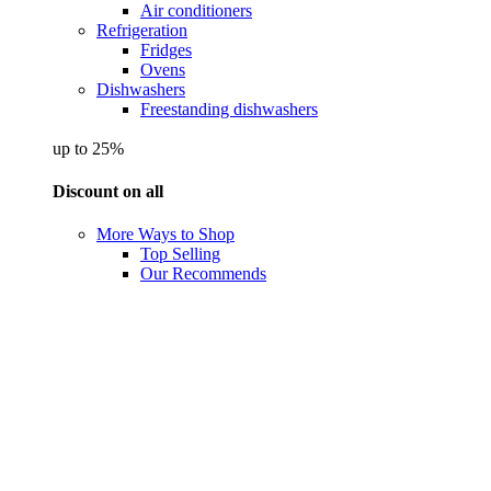
Air conditioners
Refrigeration
Fridges
Ovens
Dishwashers
Freestanding dishwashers
up to 25%
Discount on all
More Ways to Shop
Top Selling
Our Recommends