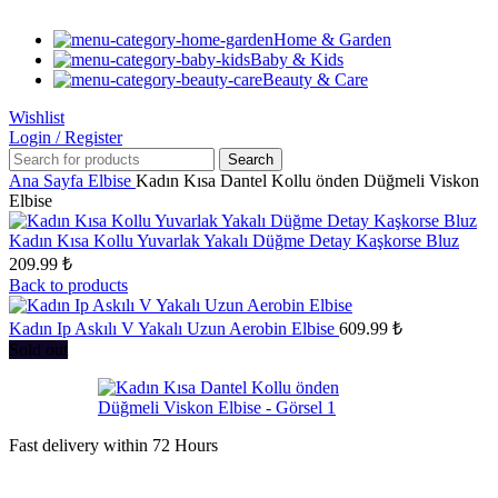
Home & Garden
Baby & Kids
Beauty & Care
Wishlist
Login / Register
Search
Ana Sayfa
Elbise
Kadın Kısa Dantel Kollu önden Düğmeli Viskon
Elbise
Kadın Kısa Kollu Yuvarlak Yakalı Düğme Detay Kaşkorse Bluz
209.99
₺
Back to products
Kadın Ip Askılı V Yakalı Uzun Aerobin Elbise
609.99
₺
Sold out
Fast delivery within 72 Hours