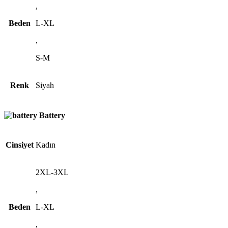
,
Beden
L-XL
,
S-M
Renk
Siyah
Battery
Cinsiyet
Kadın
2XL-3XL
,
Beden
L-XL
,