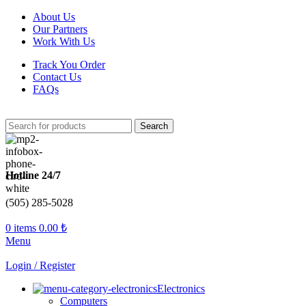
About Us
Our Partners
Work With Us
Track You Order
Contact Us
FAQs
Search
Hotline 24/7
(505) 285-5028
0
items
0.00
₺
Menu
Login / Register
Electronics
Computers