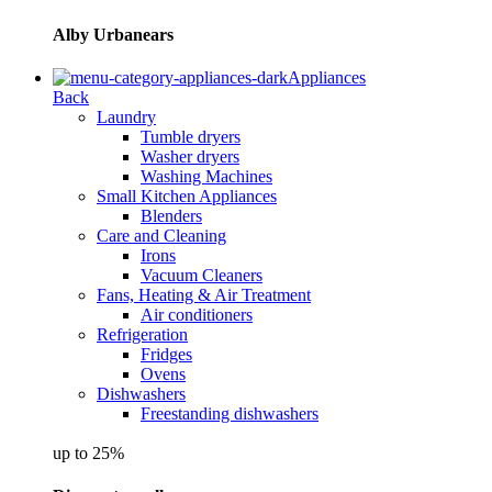
Alby Urbanears
Appliances
Back
Laundry
Tumble dryers
Washer dryers
Washing Machines
Small Kitchen Appliances
Blenders
Care and Cleaning
Irons
Vacuum Cleaners
Fans, Heating & Air Treatment
Air conditioners
Refrigeration
Fridges
Ovens
Dishwashers
Freestanding dishwashers
up to 25%