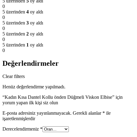
5 üzerinden
5
oy aldı
0
5 üzerinden
4
oy aldı
0
5 üzerinden
3
oy aldı
0
5 üzerinden
2
oy aldı
0
5 üzerinden
1
oy aldı
0
Değerlendirmeler
Clear filters
Henüz değerlendirme yapılmadı.
“Kadın Kısa Dantel Kollu önden Düğmeli Viskon Elbise” için
yorum yapan ilk kişi siz olun
E-posta adresiniz yayınlanmayacak.
Gerekli alanlar
*
ile
işaretlenmişlerdir
Derecelendirmeniz
*