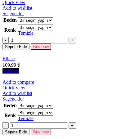
Quick view
Add to wishlist
Bu
Seçenekler
ürünün
Beden
birden
Renk
fazla
Temizle
varyasyonu
Miktar
var.
Seçenekler
Sepete Ekle
Buy now
ürün
sayfasından
Elbise
seçilebilir
109.99
₺
Sold out
Add to compare
Quick view
Add to wishlist
Bu
Seçenekler
ürünün
Beden
birden
Renk
fazla
Temizle
varyasyonu
Miktar
var.
Seçenekler
Sepete Ekle
Buy now
ürün