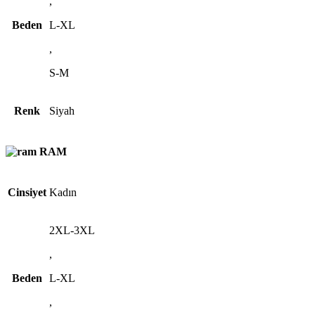
,
Beden
L-XL
,
S-M
Renk
Siyah
RAM
Cinsiyet
Kadın
2XL-3XL
,
Beden
L-XL
,