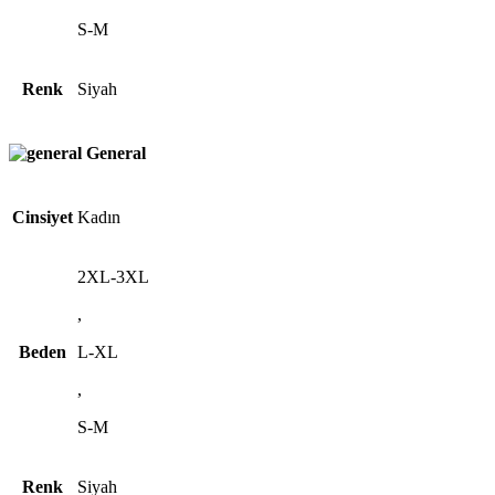
S-M
Renk
Siyah
General
Cinsiyet
Kadın
2XL-3XL
,
Beden
L-XL
,
S-M
Renk
Siyah