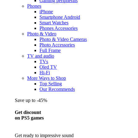
Gaming peripherals
Phones
iPhone
Smartphone Android
Smart Watches
Phones Accessories
Photo & Video
Photo & Video Cameras
Photo Accessories
Full Frame
TV and audio
TVs
Oled TV
Hi-Fi
More Ways to Shop
Top Selling
Our Recommends
Save up to -45%
Get discount
on PS5 games
Get ready to impressive sound