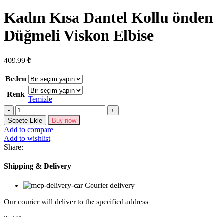
Kadın Kısa Dantel Kollu önden
Düğmeli Viskon Elbise
409.99
₺
Beden
Renk
Temizle
Kadın
Kısa
Sepete Ekle
Buy now
Dantel
Add to compare
Kollu
Add to wishlist
önden
Share:
Düğmeli
Viskon
Shipping & Delivery
Elbise
adet
Courier delivery
Our courier will deliver to the specified address