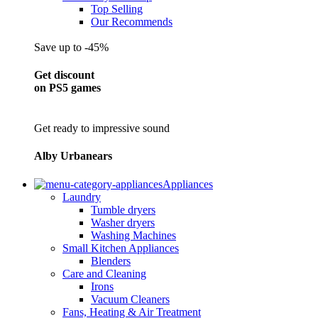
Top Selling
Our Recommends
Save up to -45%
Get discount
on PS5 games
Get ready to impressive sound
Alby Urbanears
Appliances
Laundry
Tumble dryers
Washer dryers
Washing Machines
Small Kitchen Appliances
Blenders
Care and Cleaning
Irons
Vacuum Cleaners
Fans, Heating & Air Treatment