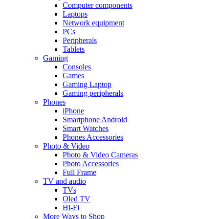
Computer components
Laptops
Network equipment
PCs
Peripherals
Tablets
Gaming
Consoles
Games
Gaming Laptop
Gaming peripherals
Phones
iPhone
Smartphone Android
Smart Watches
Phones Accessories
Photo & Video
Photo & Video Cameras
Photo Accessories
Full Frame
TV and audio
TVs
Oled TV
Hi-Fi
More Ways to Shop