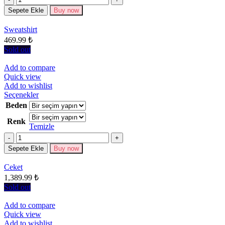
var.
Seçenekler
Sepete Ekle
Buy now
ürün
sayfasından
Sweatshirt
seçilebilir
469.99
₺
Sold out
Add to compare
Quick view
Add to wishlist
Bu
Seçenekler
ürünün
Beden
birden
Renk
fazla
Temizle
varyasyonu
Miktar
var.
Seçenekler
Sepete Ekle
Buy now
ürün
sayfasından
Ceket
seçilebilir
1,389.99
₺
Sold out
Add to compare
Quick view
Add to wishlist