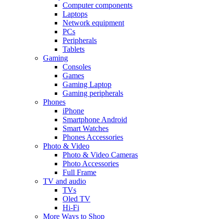
Computer components
Laptops
Network equipment
PCs
Peripherals
Tablets
Gaming
Consoles
Games
Gaming Laptop
Gaming peripherals
Phones
iPhone
Smartphone Android
Smart Watches
Phones Accessories
Photo & Video
Photo & Video Cameras
Photo Accessories
Full Frame
TV and audio
TVs
Oled TV
Hi-Fi
More Ways to Shop