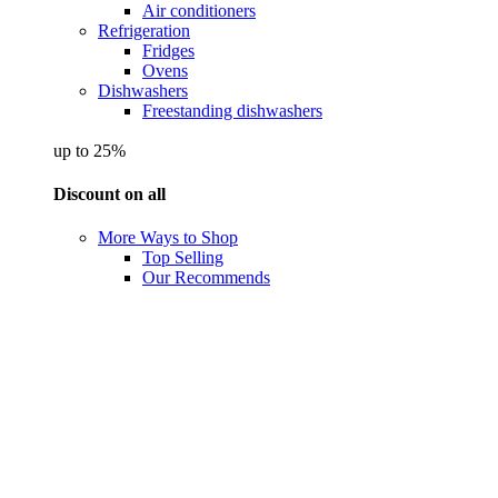
Air conditioners
Refrigeration
Fridges
Ovens
Dishwashers
Freestanding dishwashers
up to 25%
Discount on all
More Ways to Shop
Top Selling
Our Recommends