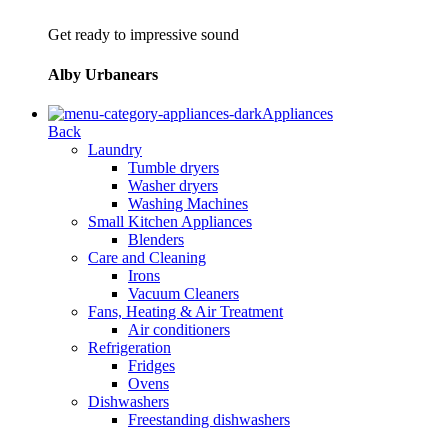
Get ready to impressive sound
Alby Urbanears
Appliances
Back
Laundry
Tumble dryers
Washer dryers
Washing Machines
Small Kitchen Appliances
Blenders
Care and Cleaning
Irons
Vacuum Cleaners
Fans, Heating & Air Treatment
Air conditioners
Refrigeration
Fridges
Ovens
Dishwashers
Freestanding dishwashers