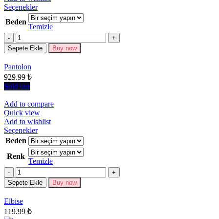
Bu
Seçenekler
ürünün
Beden
birden
Temizle
fazla
Miktar
varyasyonu
Sepete Ekle
Buy now
var.
Seçenekler
Pantolon
ürün
929.99
₺
sayfasından
seçilebilir
Sold out
Add to compare
Quick view
Add to wishlist
Bu
Seçenekler
ürünün
Beden
birden
Renk
fazla
Temizle
varyasyonu
Miktar
var.
Seçenekler
Sepete Ekle
Buy now
ürün
sayfasından
Elbise
seçilebilir
119.99
₺