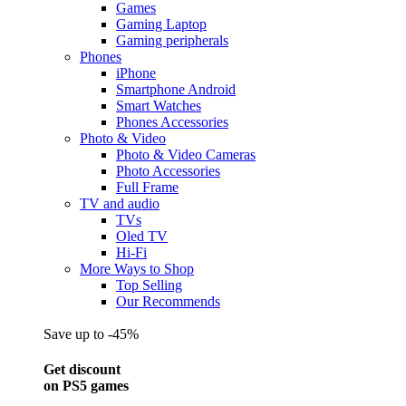
Games
Gaming Laptop
Gaming peripherals
Phones
iPhone
Smartphone Android
Smart Watches
Phones Accessories
Photo & Video
Photo & Video Cameras
Photo Accessories
Full Frame
TV and audio
TVs
Oled TV
Hi-Fi
More Ways to Shop
Top Selling
Our Recommends
Save up to -45%
Get discount
on PS5 games