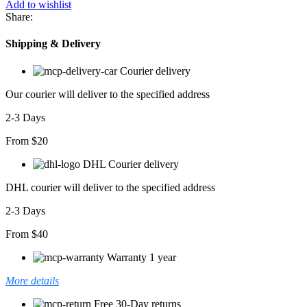
Add to wishlist
Desen
Share:
Lazer
Kesim
Shipping & Delivery
Ithal
Krep
Courier delivery
Bluz
adet
Our courier will deliver to the specified address
2-3 Days
From $20
DHL Courier delivery
DHL courier will deliver to the specified address
2-3 Days
From $40
Warranty 1 year
More details
Free 30-Day returns