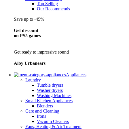
Top Selling
Our Recommends
Save up to -45%
Get discount
on PS5 games
Get ready to impressive sound
Alby Urbanears
Appliances
Laundry
Tumble dryers
Washer dryers
Washing Machines
Small Kitchen Appliances
Blenders
Care and Cleaning
Irons
Vacuum Cleaners
Fans, Heating & Air Treatment