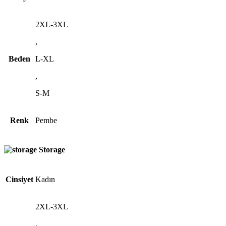
2XL-3XL
,
Beden
L-XL
,
S-M
Renk
Pembe
Storage
Cinsiyet
Kadın
2XL-3XL
,