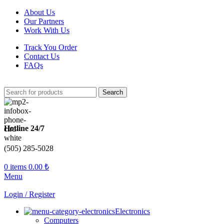
About Us
Our Partners
Work With Us
Track You Order
Contact Us
FAQs
Search
Hotline 24/7
(505) 285-5028
0
items
0.00
₺
Menu
Login / Register
Electronics
Computers