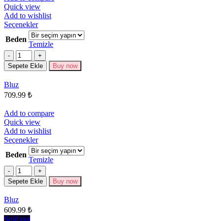
Quick view
Add to wishlist
Bu
Seçenekler
ürünün
Beden
birden
Temizle
fazla
Miktar
varyasyonu
Sepete Ekle
Buy now
var.
Seçenekler
Bluz
ürün
709.99
₺
sayfasından
seçilebilir
Add to compare
Quick view
Add to wishlist
Bu
Seçenekler
ürünün
Beden
birden
Temizle
fazla
Miktar
varyasyonu
Sepete Ekle
Buy now
var.
Seçenekler
Bluz
ürün
609.99
₺
sayfasından
seçilebilir
Sold out