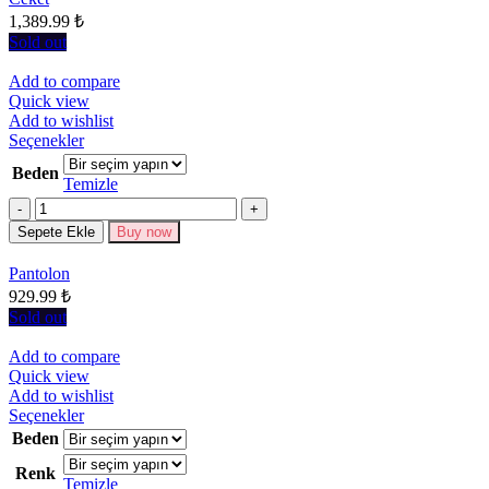
seçilebilir
1,389.99
₺
Sold out
Add to compare
Quick view
Add to wishlist
Bu
Seçenekler
ürünün
Beden
birden
Temizle
fazla
Miktar
varyasyonu
Sepete Ekle
Buy now
var.
Seçenekler
Pantolon
ürün
929.99
₺
sayfasından
seçilebilir
Sold out
Add to compare
Quick view
Add to wishlist
Bu
Seçenekler
ürünün
Beden
birden
Renk
fazla
Temizle