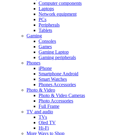
Computer components
Laptops
Network equipment
PCs
Peripherals
Tablets
Gaming
Consoles
Games
Gaming Laptop
Gaming peripherals
Phones
iPhone
Smartphone Android
Smart Watches
Phones Accessories
Photo & Video
Photo & Video Cameras
Photo Accessories
Full Frame
TV and audio
TVs
Oled TV
Hi-Fi
More Ways to Shop