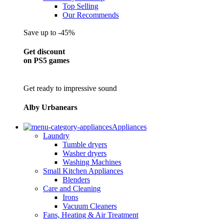
Top Selling
Our Recommends
Save up to -45%
Get discount
on PS5 games
Get ready to impressive sound
Alby Urbanears
Appliances
Laundry
Tumble dryers
Washer dryers
Washing Machines
Small Kitchen Appliances
Blenders
Care and Cleaning
Irons
Vacuum Cleaners
Fans, Heating & Air Treatment