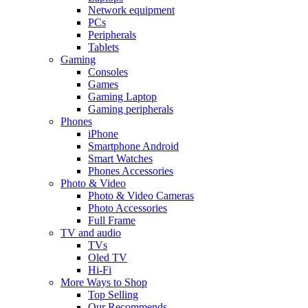
Network equipment
PCs
Peripherals
Tablets
Gaming
Consoles
Games
Gaming Laptop
Gaming peripherals
Phones
iPhone
Smartphone Android
Smart Watches
Phones Accessories
Photo & Video
Photo & Video Cameras
Photo Accessories
Full Frame
TV and audio
TVs
Oled TV
Hi-Fi
More Ways to Shop
Top Selling
Our Recommends