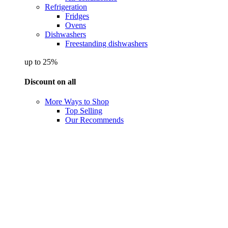
Refrigeration
Fridges
Ovens
Dishwashers
Freestanding dishwashers
up to 25%
Discount on all
More Ways to Shop
Top Selling
Our Recommends