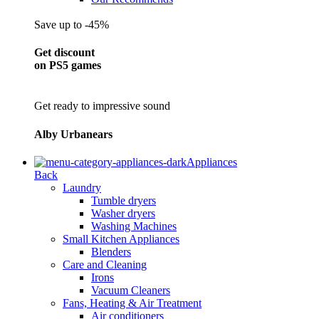
Save up to -45%
Get discount
on PS5 games
Get ready to impressive sound
Alby Urbanears
Appliances
Back
Laundry
Tumble dryers
Washer dryers
Washing Machines
Small Kitchen Appliances
Blenders
Care and Cleaning
Irons
Vacuum Cleaners
Fans, Heating & Air Treatment
Air conditioners