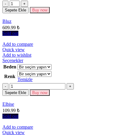
fazla
Miktar
varyasyonu
Sepete Ekle
Buy now
var.
Seçenekler
Bluz
ürün
609.99
₺
sayfasından
seçilebilir
Sold out
Add to compare
Quick view
Add to wishlist
Bu
Seçenekler
ürünün
Beden
birden
Renk
fazla
Temizle
varyasyonu
Miktar
var.
Seçenekler
Sepete Ekle
Buy now
ürün
sayfasından
Elbise
seçilebilir
109.99
₺
Sold out
Add to compare
Quick view