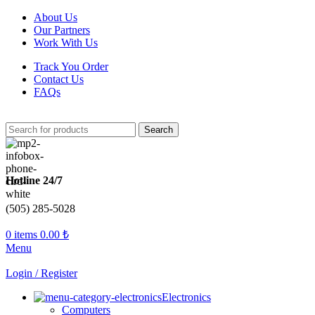
About Us
Our Partners
Work With Us
Track You Order
Contact Us
FAQs
Search
Hotline 24/7
(505) 285-5028
0
items
0.00
₺
Menu
Login / Register
Electronics
Computers