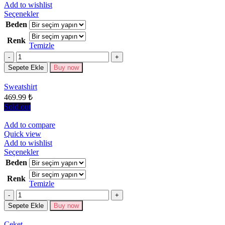
Add to wishlist
Bu
Seçenekler
ürünün
Beden
birden
Renk
fazla
Temizle
varyasyonu
Miktar
var.
Seçenekler
Sepete Ekle
Buy now
ürün
sayfasından
Sweatshirt
seçilebilir
469.99
₺
Sold out
Add to compare
Quick view
Add to wishlist
Bu
Seçenekler
ürünün
Beden
birden
Renk
fazla
Temizle
varyasyonu
Miktar
var.
Seçenekler
Sepete Ekle
Buy now
ürün
sayfasından
Ceket