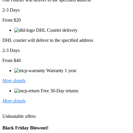
Atlas
Ikili
2-3 Days
Takım
adet
From $20
DHL Courier delivery
DHL courier will deliver to the specified address
2-3 Days
From $40
Warranty 1 year
More details
Free 30-Day returns
More details
Unbeatable offers
Black Friday Blowout!