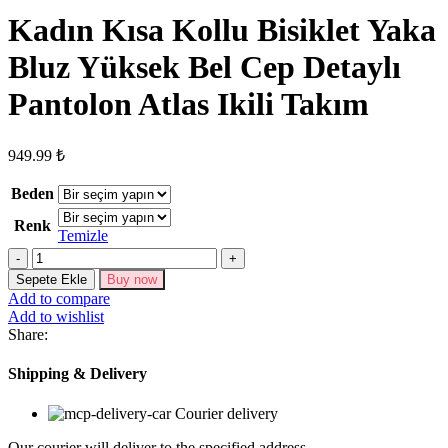
Kadın Kısa Kollu Bisiklet Yaka
Bluz Yüksek Bel Cep Detaylı
Pantolon Atlas Ikili Takım
949.99
₺
Beden
Renk
Temizle
Kadın
Kısa
Sepete Ekle
Buy now
Kollu
Add to compare
Bisiklet
Add to wishlist
Yaka
Share:
Bluz
Yüksek
Shipping & Delivery
Bel
Cep
Courier delivery
Detaylı
Pantolon
Our courier will deliver to the specified address