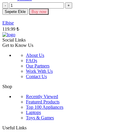
varyasyonu
Miktar
var.
Seçenekler
Sepete Ekle
Buy now
ürün
sayfasından
Elbise
seçilebilir
119.99
₺
Social Links
Get to Know Us
About Us
FAQs
Our Partners
Work With Us
Contact Us
Shop
Recently Viewed
Featured Products
Top 100 Appliances
Laptops
Toys & Games
Useful Links