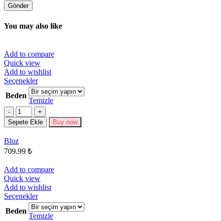
You may also like
Add to compare
Quick view
Add to wishlist
Bu
Seçenekler
ürünün
Beden
birden
Temizle
fazla
Miktar
varyasyonu
Sepete Ekle
Buy now
var.
Seçenekler
Bluz
ürün
709.99
₺
sayfasından
seçilebilir
Add to compare
Quick view
Add to wishlist
Bu
Seçenekler
ürünün
Beden
birden
Temizle