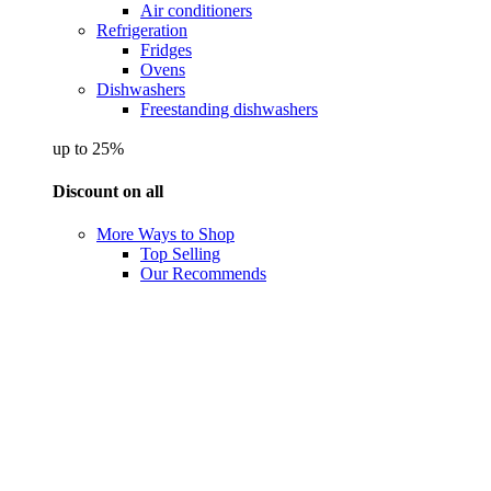
Air conditioners
Refrigeration
Fridges
Ovens
Dishwashers
Freestanding dishwashers
up to 25%
Discount on all
More Ways to Shop
Top Selling
Our Recommends