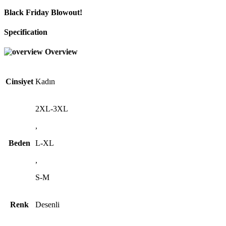
Black Friday Blowout!
Specification
Overview
Cinsiyet
Kadın
2XL-3XL
,
Beden
L-XL
,
S-M
Renk
Desenli