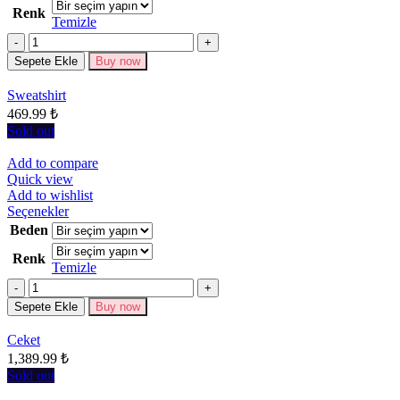
Renk
fazla
Temizle
varyasyonu
Miktar
var.
Seçenekler
Sepete Ekle
Buy now
ürün
sayfasından
Sweatshirt
seçilebilir
469.99
₺
Sold out
Add to compare
Quick view
Add to wishlist
Bu
Seçenekler
ürünün
Beden
birden
Renk
fazla
Temizle
varyasyonu
Miktar
var.
Seçenekler
Sepete Ekle
Buy now
ürün
sayfasından
Ceket
seçilebilir
1,389.99
₺
Sold out