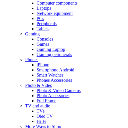
Computer components
Laptops
Network equipment
PCs
Peripherals
Tablets
Gaming
Consoles
Games
Gaming Laptop
Gaming peripherals
Phones
iPhone
Smartphone Android
Smart Watches
Phones Accessories
Photo & Video
Photo & Video Cameras
Photo Accessories
Full Frame
TV and audio
TVs
Oled TV
Hi-Fi
More Ways to Shop