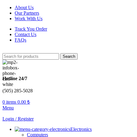
About Us
Our Partners
Work With Us
Track You Order
Contact Us
FAQs
Search
Hotline 24/7
(505) 285-5028
0
items
0.00
₺
Menu
Login / Register
Electronics
Computers