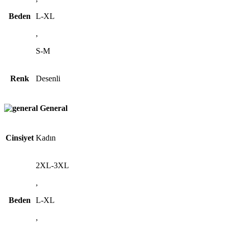
Beden
L-XL
,
S-M
Renk
Desenli
General
Cinsiyet
Kadın
2XL-3XL
,
Beden
L-XL
,