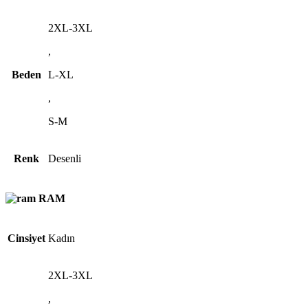
2XL-3XL
,
Beden
L-XL
,
S-M
Renk
Desenli
RAM
Cinsiyet
Kadın
2XL-3XL
,