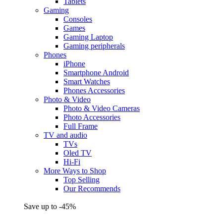
Tablets
Gaming
Consoles
Games
Gaming Laptop
Gaming peripherals
Phones
iPhone
Smartphone Android
Smart Watches
Phones Accessories
Photo & Video
Photo & Video Cameras
Photo Accessories
Full Frame
TV and audio
TVs
Oled TV
Hi-Fi
More Ways to Shop
Top Selling
Our Recommends
Save up to -45%