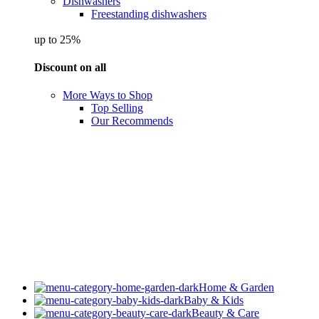
Dishwashers
Freestanding dishwashers
up to 25%
Discount on all
More Ways to Shop
Top Selling
Our Recommends
Home & Garden
Baby & Kids
Beauty & Care