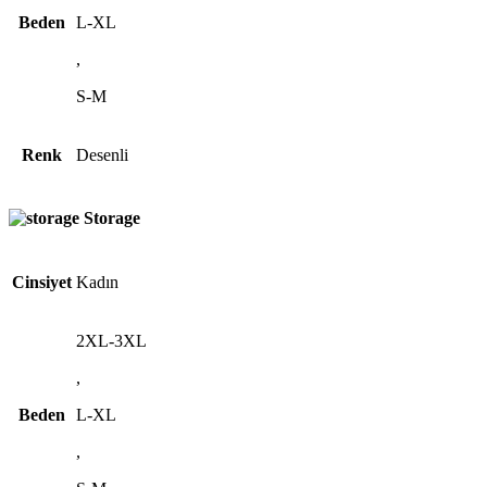
Beden
L-XL
,
S-M
Renk
Desenli
Storage
Cinsiyet
Kadın
2XL-3XL
,
Beden
L-XL
,