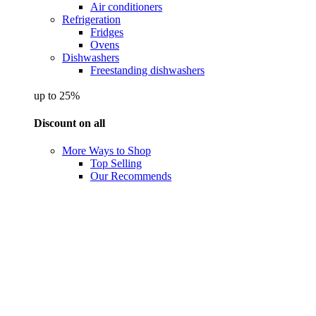
Air conditioners
Refrigeration
Fridges
Ovens
Dishwashers
Freestanding dishwashers
up to 25%
Discount on all
More Ways to Shop
Top Selling
Our Recommends