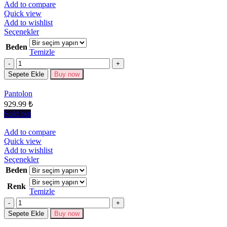
Add to compare
Quick view
Add to wishlist
Bu
Seçenekler
ürünün
Beden
birden
Temizle
fazla
Miktar
varyasyonu
Sepete Ekle
Buy now
var.
Seçenekler
Pantolon
ürün
929.99
₺
sayfasından
seçilebilir
Sold out
Add to compare
Quick view
Add to wishlist
Bu
Seçenekler
ürünün
Beden
birden
Renk
fazla
Temizle
varyasyonu
Miktar
var.
Seçenekler
Sepete Ekle
Buy now
ürün