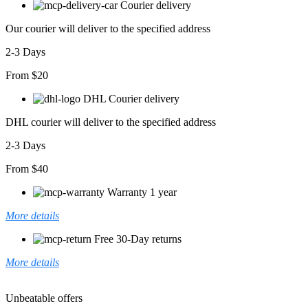
Courier delivery
Krep
Elbise
Our courier will deliver to the specified address
adet
2-3 Days
From $20
DHL Courier delivery
DHL courier will deliver to the specified address
2-3 Days
From $40
Warranty 1 year
More details
Free 30-Day returns
More details
Unbeatable offers