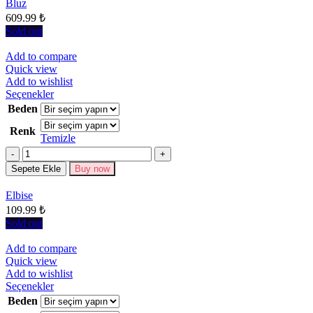
Bluz
ürün
609.99
₺
sayfasından
seçilebilir
Sold out
Add to compare
Quick view
Add to wishlist
Bu
Seçenekler
ürünün
Beden
birden
Renk
fazla
Temizle
varyasyonu
Miktar
var.
Seçenekler
Sepete Ekle
Buy now
ürün
sayfasından
Elbise
seçilebilir
109.99
₺
Sold out
Add to compare
Quick view
Add to wishlist
Bu
Seçenekler
ürünün
Beden
birden