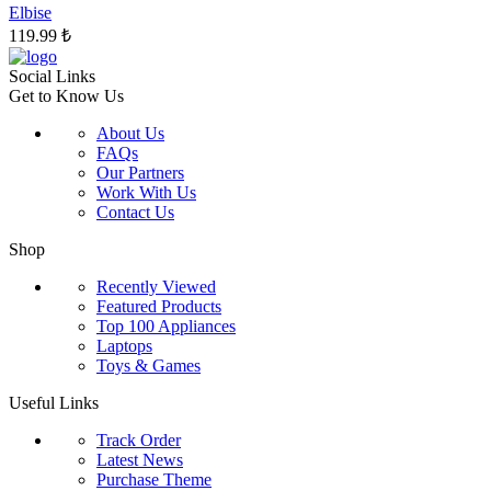
sayfasından
Elbise
seçilebilir
119.99
₺
Social Links
Get to Know Us
About Us
FAQs
Our Partners
Work With Us
Contact Us
Shop
Recently Viewed
Featured Products
Top 100 Appliances
Laptops
Toys & Games
Useful Links
Track Order
Latest News
Purchase Theme