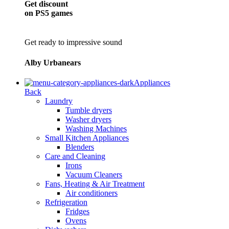
Get discount
on PS5 games
Get ready to impressive sound
Alby Urbanears
Appliances
Back
Laundry
Tumble dryers
Washer dryers
Washing Machines
Small Kitchen Appliances
Blenders
Care and Cleaning
Irons
Vacuum Cleaners
Fans, Heating & Air Treatment
Air conditioners
Refrigeration
Fridges
Ovens