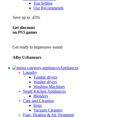
Top Selling
Our Recommends
Save up to -45%
Get discount
on PS5 games
Get ready to impressive sound
Alby Urbanears
Appliances
Laundry
Tumble dryers
Washer dryers
Washing Machines
Small Kitchen Appliances
Blenders
Care and Cleaning
Irons
Vacuum Cleaners
Fans, Heating & Air Treatment