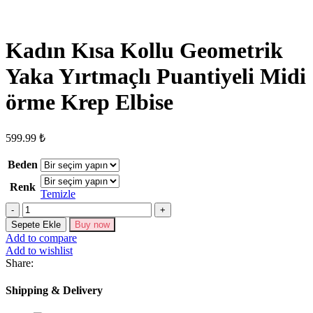
Kadın Kısa Kollu Geometrik
Yaka Yırtmaçlı Puantiyeli Midi
örme Krep Elbise
599.99
₺
Beden
Renk
Temizle
Kadın
Kısa
Sepete Ekle
Buy now
Kollu
Add to compare
Geometrik
Add to wishlist
Yaka
Share:
Yırtmaçlı
Puantiyeli
Shipping & Delivery
Midi
örme