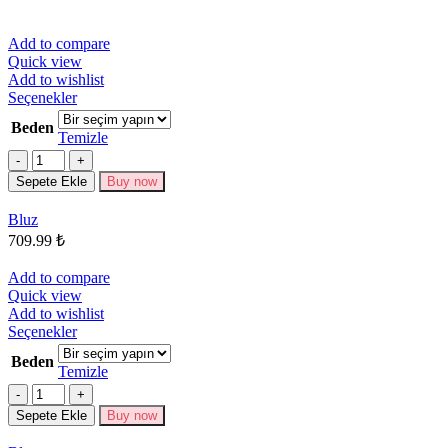
Add to compare
Quick view
Add to wishlist
Bu
Seçenekler
ürünün
Beden
birden
Temizle
fazla
Miktar
varyasyonu
Sepete Ekle
Buy now
var.
Seçenekler
Bluz
ürün
709.99
₺
sayfasından
seçilebilir
Add to compare
Quick view
Add to wishlist
Bu
Seçenekler
ürünün
Beden
birden
Temizle
fazla
Miktar
varyasyonu
Sepete Ekle
Buy now
var.
Seçenekler