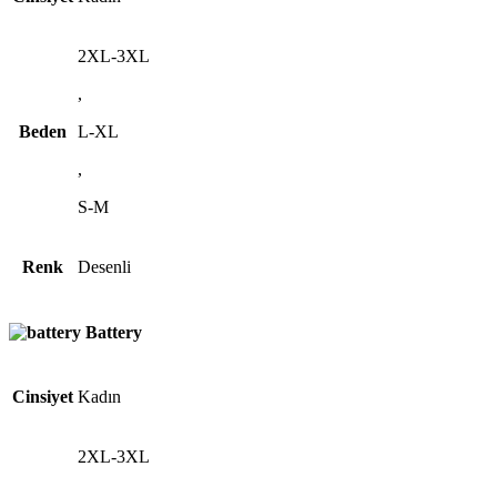
2XL-3XL
,
Beden
L-XL
,
S-M
Renk
Desenli
Battery
Cinsiyet
Kadın
2XL-3XL
,