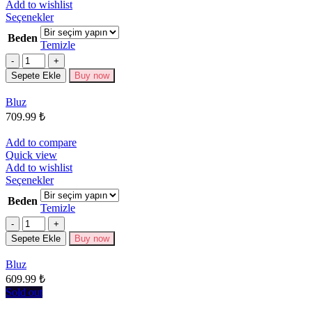
Add to wishlist
Bu
Seçenekler
ürünün
Beden
birden
Temizle
fazla
Miktar
varyasyonu
Sepete Ekle
Buy now
var.
Seçenekler
Bluz
ürün
709.99
₺
sayfasından
seçilebilir
Add to compare
Quick view
Add to wishlist
Bu
Seçenekler
ürünün
Beden
birden
Temizle
fazla
Miktar
varyasyonu
Sepete Ekle
Buy now
var.
Seçenekler
Bluz
ürün
609.99
₺
sayfasından
seçilebilir
Sold out