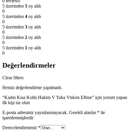
0 reviews
5 üzerinden
5
oy aldı
0
5 üzerinden
4
oy aldı
0
5 üzerinden
3
oy aldı
0
5 üzerinden
2
oy aldı
0
5 üzerinden
1
oy aldı
0
Değerlendirmeler
Clear filters
Henüz değerlendirme yapılmadı.
“Kadın Kısa Kollu Hakim V Yaka Viskon Elbise” için yorum yapan
ilk kişi siz olun
E-posta adresiniz yayınlanmayacak.
Gerekli alanlar
*
ile
işaretlenmişlerdir
Derecelendirmeniz
*