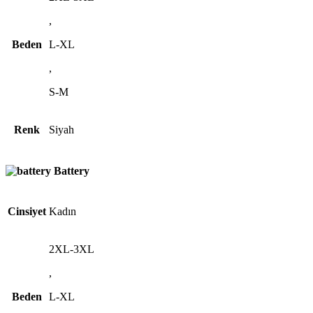
,
Beden
L-XL
,
S-M
Renk
Siyah
Battery
Cinsiyet
Kadın
2XL-3XL
,
Beden
L-XL