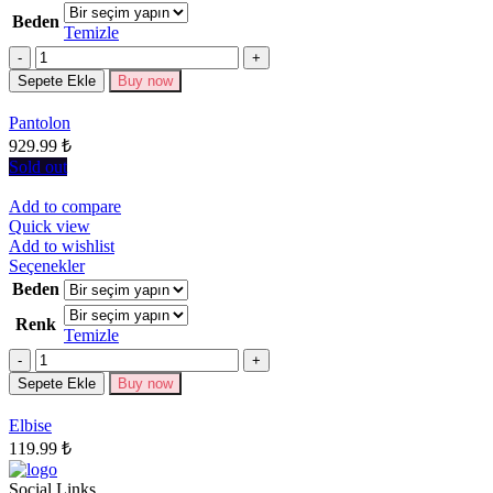
ürünün
Beden
birden
Temizle
fazla
Miktar
varyasyonu
Sepete Ekle
Buy now
var.
Seçenekler
Pantolon
ürün
929.99
₺
sayfasından
seçilebilir
Sold out
Add to compare
Quick view
Add to wishlist
Bu
Seçenekler
ürünün
Beden
birden
Renk
fazla
Temizle
varyasyonu
Miktar
var.
Seçenekler
Sepete Ekle
Buy now
ürün
sayfasından
Elbise
seçilebilir
119.99
₺
Social Links