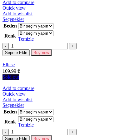
Add to compare
Quick view
Add to wishlist
Bu
Seçenekler
ürünün
Beden
birden
Renk
fazla
Temizle
varyasyonu
Miktar
var.
Seçenekler
Sepete Ekle
Buy now
ürün
sayfasından
Elbise
seçilebilir
109.99
₺
Sold out
Add to compare
Quick view
Add to wishlist
Bu
Seçenekler
ürünün
Beden
birden
Renk
fazla
Temizle
varyasyonu
Miktar
var.
Seçenekler
Sepete Ekle
Buy now