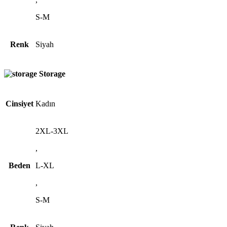
S-M
Renk
Siyah
Storage
Cinsiyet
Kadın
2XL-3XL
,
Beden
L-XL
,
S-M