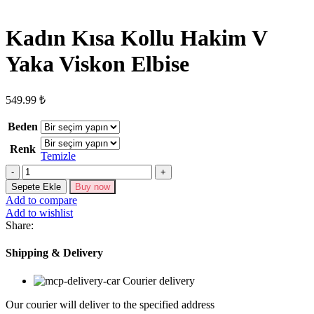
Kadın Kısa Kollu Hakim V
Yaka Viskon Elbise
549.99
₺
Beden
Renk
Temizle
Kadın
Kısa
Sepete Ekle
Buy now
Kollu
Add to compare
Hakim
Add to wishlist
V
Share:
Yaka
Viskon
Shipping & Delivery
Elbise
adet
Courier delivery
Our courier will deliver to the specified address