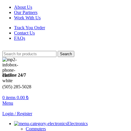
About Us
Our Partners
Work With Us
Track You Order
Contact Us
FAQs
Search
Hotline 24/7
(505) 285-5028
0
items
0.00
₺
Menu
Login / Register
Electronics
Computers