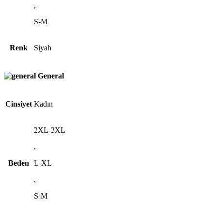
,
S-M
Renk
Siyah
General
Cinsiyet
Kadın
2XL-3XL
,
Beden
L-XL
,
S-M