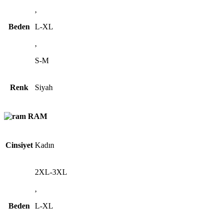
,
Beden
L-XL
,
S-M
Renk
Siyah
RAM
Cinsiyet
Kadın
2XL-3XL
,
Beden
L-XL
,