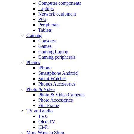
Computer components
Laptops
Network equipment
PCs
Peripherals
Tablets
Gaming
Consoles
Games
Gaming Laptop
Gaming peripherals
Phones
iPhone
Smartphone Android
Smart Watches
Phones Accessories
Photo & Video
Photo & Video Cameras
Photo Accessories
Full Frame
TV and audio
TVs
Oled TV
Hi-Fi
More Ways to Shop