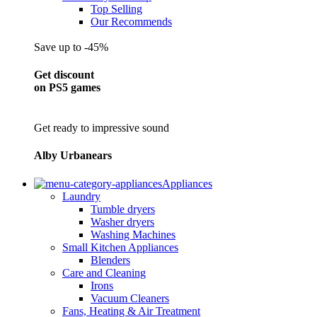
Top Selling
Our Recommends
Save up to -45%
Get discount
on PS5 games
Get ready to impressive sound
Alby Urbanears
Appliances
Laundry
Tumble dryers
Washer dryers
Washing Machines
Small Kitchen Appliances
Blenders
Care and Cleaning
Irons
Vacuum Cleaners
Fans, Heating & Air Treatment