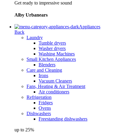
Get ready to impressive sound
Alby Urbanears
Appliances
Back
Laundry
Tumble dryers
Washer dryers
Washing Machines
Small Kitchen Appliances
Blenders
Care and Cleaning
Irons
Vacuum Cleaners
Fans, Heating & Air Treatment
Air conditioners
Refrigeration
Fridges
Ovens
Dishwashers
Freestanding dishwashers
up to 25%