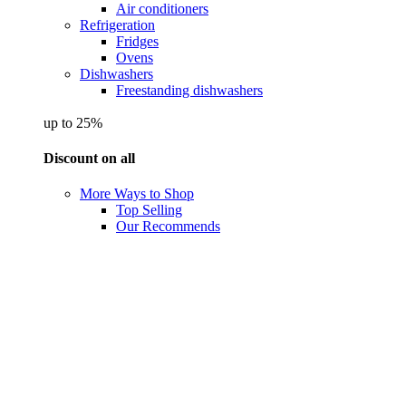
Air conditioners
Refrigeration
Fridges
Ovens
Dishwashers
Freestanding dishwashers
up to 25%
Discount on all
More Ways to Shop
Top Selling
Our Recommends