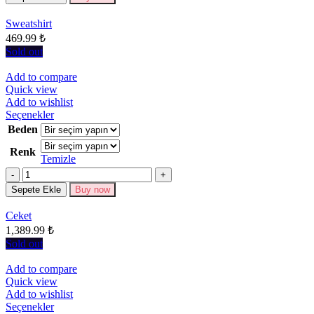
ürün
sayfasından
Sweatshirt
seçilebilir
469.99
₺
Sold out
Add to compare
Quick view
Add to wishlist
Bu
Seçenekler
ürünün
Beden
birden
Renk
fazla
Temizle
varyasyonu
Miktar
var.
Seçenekler
Sepete Ekle
Buy now
ürün
sayfasından
Ceket
seçilebilir
1,389.99
₺
Sold out
Add to compare
Quick view
Add to wishlist
Bu
Seçenekler