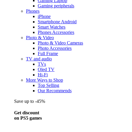
Gaming Laptop
Gaming peripherals
Phones
iPhone
Smartphone Android
Smart Watches
Phones Accessories
Photo & Video
Photo & Video Cameras
Photo Accessories
Full Frame
TV and audio
TVs
Oled TV
Hi-Fi
More Ways to Shop
Top Selling
Our Recommends
Save up to -45%
Get discount
on PS5 games