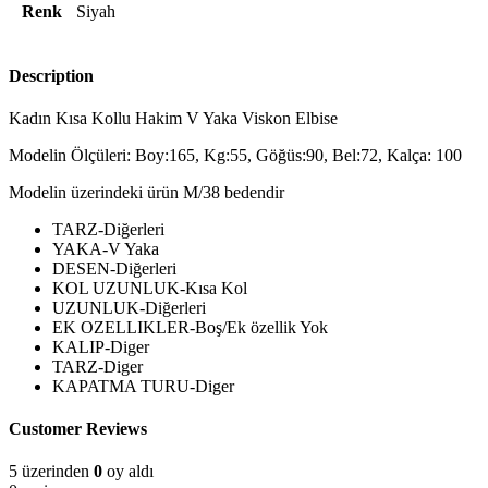
Renk
Siyah
Description
Kadın Kısa Kollu Hakim V Yaka Viskon Elbise
Modelin Ölçüleri: Boy:165, Kg:55, Göğüs:90, Bel:72, Kalça: 100
Modelin üzerindeki ürün M/38 bedendir
TARZ-Diğerleri
YAKA-V Yaka
DESEN-Diğerleri
KOL UZUNLUK-Kısa Kol
UZUNLUK-Diğerleri
EK OZELLIKLER-Boş/Ek özellik Yok
KALIP-Diger
TARZ-Diger
KAPATMA TURU-Diger
Customer Reviews
5 üzerinden
0
oy aldı