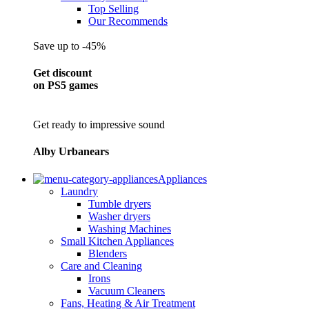
Top Selling
Our Recommends
Save up to -45%
Get discount
on PS5 games
Get ready to impressive sound
Alby Urbanears
Appliances
Laundry
Tumble dryers
Washer dryers
Washing Machines
Small Kitchen Appliances
Blenders
Care and Cleaning
Irons
Vacuum Cleaners
Fans, Heating & Air Treatment