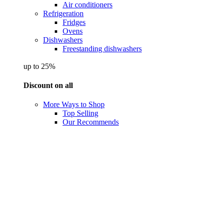
Air conditioners
Refrigeration
Fridges
Ovens
Dishwashers
Freestanding dishwashers
up to 25%
Discount on all
More Ways to Shop
Top Selling
Our Recommends