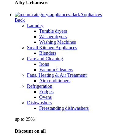
Alby Urbanears
Appliances
Back
Laundry
Tumble dryers
Washer dryers
Washing Machines
Small Kitchen Appliances
Blenders
Care and Cleaning
Irons
Vacuum Cleaners
Fans, Heating & Air Treatment
Air conditioners
Refrigeration
Fridges
Ovens
Dishwashers
Freestanding dishwashers
up to 25%
Discount on all