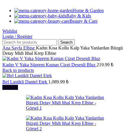
Home & Garden
Baby & Kids
Beauty & Care
Wishlist
Login / Register
Search
Ana Sayfa
Elbise
Kadın Kısa Kollu Kalp Yaka Yanlardan Büzgü
Detay Midi Ithal Krep Elbise
Kadın V Yaka Süprem Kumaş Çizgi Desenli Bluz
219.99
₺
Back to products
Bel Lastikli Dantel Etek
1,089.99
₺
Sold out