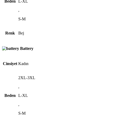
Beden
L-XL
,
S-M
Renk
Bej
Battery
Cinsiyet
Kadın
2XL-3XL
,
Beden
L-XL
,
S-M