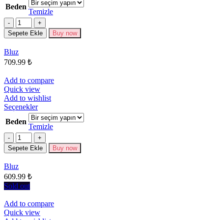
ürünün
Beden
birden
Temizle
fazla
Miktar
varyasyonu
Sepete Ekle
Buy now
var.
Seçenekler
Bluz
ürün
709.99
₺
sayfasından
seçilebilir
Add to compare
Quick view
Add to wishlist
Bu
Seçenekler
ürünün
Beden
birden
Temizle
fazla
Miktar
varyasyonu
Sepete Ekle
Buy now
var.
Seçenekler
Bluz
ürün
609.99
₺
sayfasından
seçilebilir
Sold out
Add to compare
Quick view