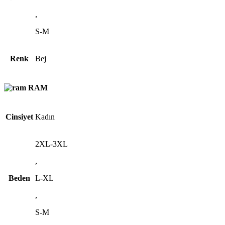
,
S-M
Renk
Bej
RAM
Cinsiyet
Kadın
2XL-3XL
,
Beden
L-XL
,
S-M