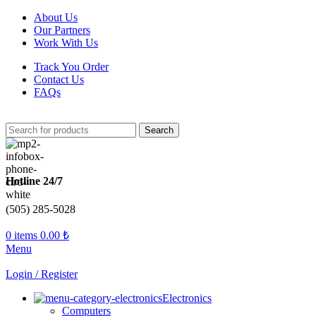
About Us
Our Partners
Work With Us
Track You Order
Contact Us
FAQs
Search
Hotline 24/7
(505) 285-5028
0
items
0.00
₺
Menu
Login / Register
Electronics
Computers