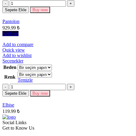
fazla
Miktar
varyasyonu
Sepete Ekle
Buy now
var.
Seçenekler
Pantolon
ürün
929.99
₺
sayfasından
seçilebilir
Sold out
Add to compare
Quick view
Add to wishlist
Bu
Seçenekler
ürünün
Beden
birden
Renk
fazla
Temizle
varyasyonu
Miktar
var.
Seçenekler
Sepete Ekle
Buy now
ürün
sayfasından
Elbise
seçilebilir
119.99
₺
Social Links
Get to Know Us