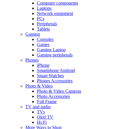
Computer components
Laptops
Network equipment
PCs
Peripherals
Tablets
Gaming
Consoles
Games
Gaming Laptop
Gaming peripherals
Phones
iPhone
Smartphone Android
Smart Watches
Phones Accessories
Photo & Video
Photo & Video Cameras
Photo Accessories
Full Frame
TV and audio
TVs
Oled TV
Hi-Fi
More Ways to Shop