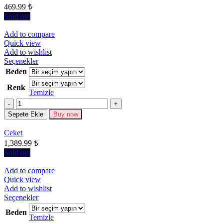
seçilebilir
469.99
₺
Sold out
Add to compare
Quick view
Add to wishlist
Bu
Seçenekler
ürünün
Beden
birden
Renk
fazla
Temizle
varyasyonu
Miktar
var.
Seçenekler
Sepete Ekle
Buy now
ürün
sayfasından
Ceket
seçilebilir
1,389.99
₺
Sold out
Add to compare
Quick view
Add to wishlist
Bu
Seçenekler
ürünün
Beden
birden
Temizle