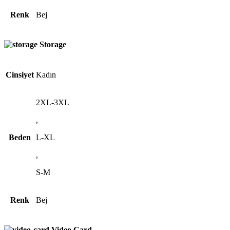
Renk
Bej
Storage
Cinsiyet
Kadın
2XL-3XL
,
Beden
L-XL
,
S-M
Renk
Bej
Video Card