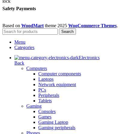
Safety Payments
Based on
WoodMart
theme
2025
WooCommerce Themes
.
Search
Menu
Categories
Electronics
Back
Computers
Computer components
Laptops
Network equipment
PCs
Peripherals
Tablets
Gaming
Consoles
Games
Gaming Laptop
Gaming peripherals
Phones