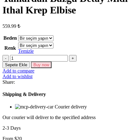
Ithal Krep Elbise
559.99
₺
Beden
Renk
Temizle
Kadın
Kısa
Sepete Ekle
Buy now
Kollu
Add to compare
Kalp
Add to wishlist
Yaka
Share:
Yanlardan
Büzgü
Shipping & Delivery
Detay
Midi
Courier delivery
Ithal
Krep
Our courier will deliver to the specified address
Elbise
adet
2-3 Days
From $20