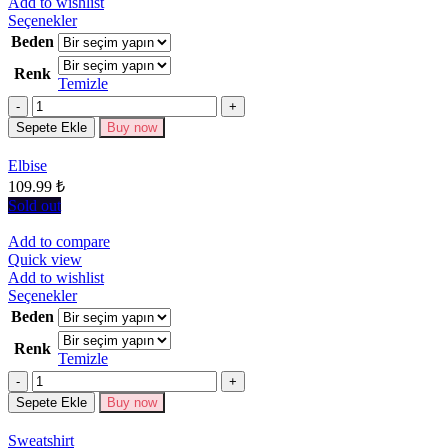
Add to wishlist
Bu
Seçenekler
ürünün
Beden
birden
Renk
fazla
Temizle
varyasyonu
Miktar
var.
Seçenekler
Sepete Ekle
Buy now
ürün
sayfasından
Elbise
seçilebilir
109.99
₺
Sold out
Add to compare
Quick view
Add to wishlist
Bu
Seçenekler
ürünün
Beden
birden
Renk
fazla
Temizle
varyasyonu
Miktar
var.
Seçenekler
Sepete Ekle
Buy now
ürün
sayfasından
Sweatshirt