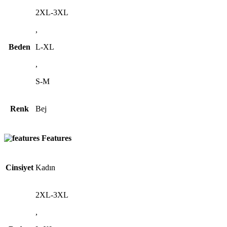
2XL-3XL
,
Beden
L-XL
,
S-M
Renk
Bej
Features
Cinsiyet
Kadın
2XL-3XL
,