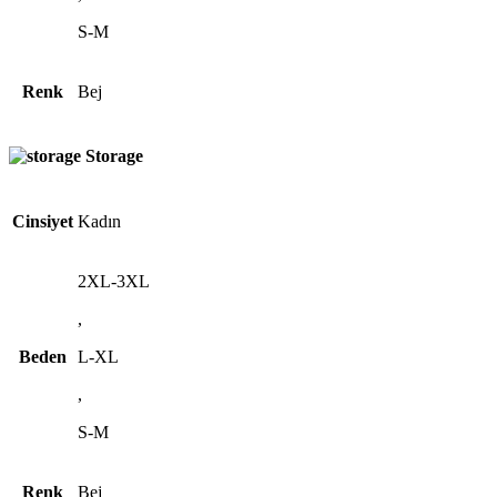
S-M
Renk
Bej
Storage
Cinsiyet
Kadın
2XL-3XL
,
Beden
L-XL
,
S-M
Renk
Bej