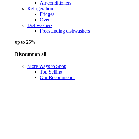
Air conditioners
Refrigeration
Fridges
Ovens
Dishwashers
Freestanding dishwashers
up to 25%
Discount on all
More Ways to Shop
Top Selling
Our Recommends