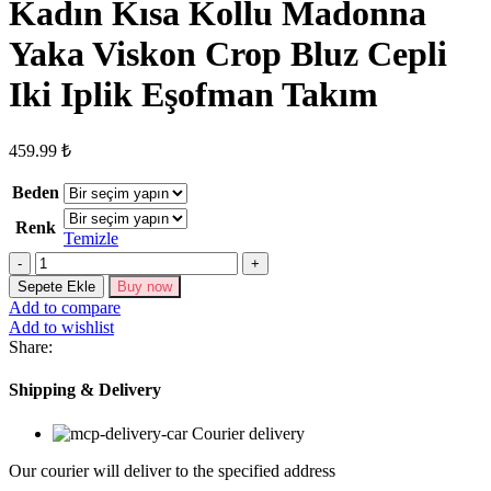
Kadın Kısa Kollu Madonna
Yaka Viskon Crop Bluz Cepli
Iki Iplik Eşofman Takım
459.99
₺
Beden
Renk
Temizle
Kadın
Kısa
Sepete Ekle
Buy now
Kollu
Add to compare
Madonna
Add to wishlist
Yaka
Share:
Viskon
Crop
Shipping & Delivery
Bluz
Cepli
Courier delivery
Iki
Iplik
Our courier will deliver to the specified address
Eşofman