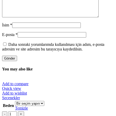
İsim
*
E-posta
*
Daha sonraki yorumlarımda kullanılması için adım, e-posta
adresim ve site adresim bu tarayıcıya kaydedilsin.
You may also like
Add to compare
Quick view
Add to wishlist
Bu
Seçenekler
ürünün
Beden
birden
Temizle
fazla
Miktar