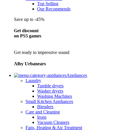
Top Selling
Our Recommends
Save up to -45%
Get discount
on PS5 games
Get ready to impressive sound
Alby Urbanears
Appliances
Laundry
Tumble dryers
Washer dryers
Washing Machines
Small Kitchen Appliances
Blenders
Care and Cleaning
Irons
Vacuum Cleaners
Fans, Heating & Air Treatment