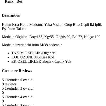
Renk
Bej
Description
Kadın Kısa Kollu Madonna Yaka Viskon Crop Bluz Cepli Iki Iplik
Eşofman Takım
Modelin Ölçüleri: Boy:165, Kg:55, Göğüs:90, Bel:72, Kalça: 100
Modelin üzerindeki ürün M/38 bedendir
TAKIM OZELLIK-Diğerleri
KOL UZUNLUK-Kısa Kol
EK OZELLIKLER-Boş/Ek özellik Yok
Customer Reviews
5 üzerinden
0
oy aldı
0 reviews
5 üzerinden
5
oy aldı
0
5 üzerinden
4
oy aldı
0
5 üzerinden
3
oy aldı