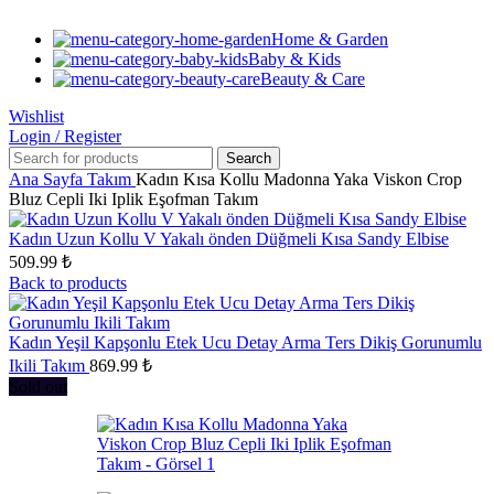
Home & Garden
Baby & Kids
Beauty & Care
Wishlist
Login / Register
Search
Ana Sayfa
Takım
Kadın Kısa Kollu Madonna Yaka Viskon Crop
Bluz Cepli Iki Iplik Eşofman Takım
Kadın Uzun Kollu V Yakalı önden Düğmeli Kısa Sandy Elbise
509.99
₺
Back to products
Kadın Yeşil Kapşonlu Etek Ucu Detay Arma Ters Dikiş Gorunumlu
Ikili Takım
869.99
₺
Sold out