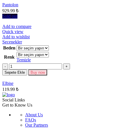
Seçenekler
Pantolon
ürün
929.99
₺
sayfasından
seçilebilir
Sold out
Add to compare
Quick view
Add to wishlist
Bu
Seçenekler
ürünün
Beden
birden
Renk
fazla
Temizle
varyasyonu
Miktar
var.
Seçenekler
Sepete Ekle
Buy now
ürün
sayfasından
Elbise
seçilebilir
119.99
₺
Social Links
Get to Know Us
About Us
FAQs
Our Partners