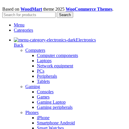
Based on
WoodMart
theme
2025
WooCommerce Themes
.
Search
Menu
Categories
Electronics
Back
Computers
Computer components
Laptops
Network equipment
PCs
Peripherals
Tablets
Gaming
Consoles
Games
Gaming Laptop
Gaming peripherals
Phones
iPhone
Smartphone Android
Smart Watches