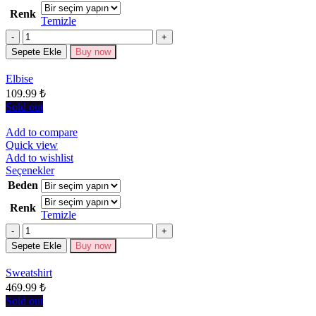
birden
Renk
fazla
Temizle
varyasyonu
Miktar
var.
Seçenekler
Sepete Ekle
Buy now
ürün
sayfasından
Elbise
seçilebilir
109.99
₺
Sold out
Add to compare
Quick view
Add to wishlist
Bu
Seçenekler
ürünün
Beden
birden
Renk
fazla
Temizle
varyasyonu
Miktar
var.
Seçenekler
Sepete Ekle
Buy now
ürün
sayfasından
Sweatshirt
seçilebilir
469.99
₺
Sold out