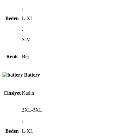
,
Beden
L-XL
,
S-M
Renk
Bej
Battery
Cinsiyet
Kadın
2XL-3XL
,
Beden
L-XL