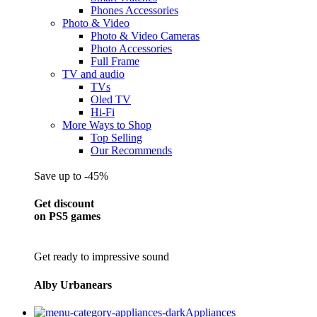
Phones Accessories
Photo & Video
Photo & Video Cameras
Photo Accessories
Full Frame
TV and audio
TVs
Oled TV
Hi-Fi
More Ways to Shop
Top Selling
Our Recommends
Save up to -45%
Get discount
on PS5 games
Get ready to impressive sound
Alby Urbanears
Appliances