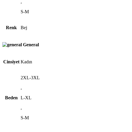
,
S-M
Renk
Bej
General
Cinsiyet
Kadın
2XL-3XL
,
Beden
L-XL
,
S-M