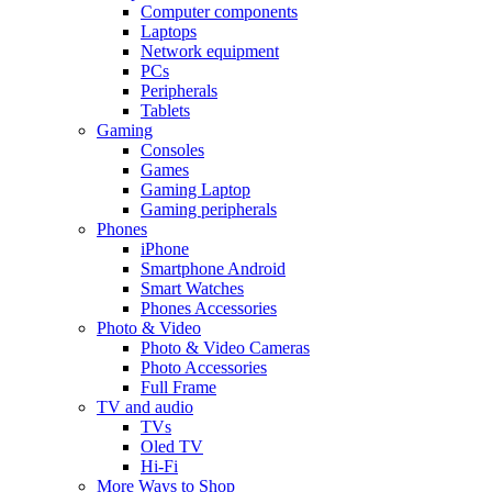
Computer components
Laptops
Network equipment
PCs
Peripherals
Tablets
Gaming
Consoles
Games
Gaming Laptop
Gaming peripherals
Phones
iPhone
Smartphone Android
Smart Watches
Phones Accessories
Photo & Video
Photo & Video Cameras
Photo Accessories
Full Frame
TV and audio
TVs
Oled TV
Hi-Fi
More Ways to Shop