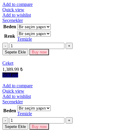
Add to compare
Quick view
Add to wishlist
Bu
Seçenekler
ürünün
Beden
birden
Renk
fazla
Temizle
varyasyonu
Miktar
var.
Seçenekler
Sepete Ekle
Buy now
ürün
sayfasından
Ceket
seçilebilir
1,389.99
₺
Sold out
Add to compare
Quick view
Add to wishlist
Bu
Seçenekler
ürünün
Beden
birden
Temizle
fazla
Miktar
varyasyonu
Sepete Ekle
Buy now
var.