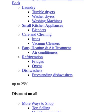
Back
Laundry
Tumble dryers
Washer dryers
Washing Machines
Small Kitchen Appliances
Blenders
Care and Cleaning
Irons
Vacuum Cleaners
Fans, Heating & Air Treatment
Air conditioners
Refrigeration
Fridges
Ovens
Dishwashers
Freestanding dishwashers
up to 25%
Discount on all
More Ways to Shop
Top Selling