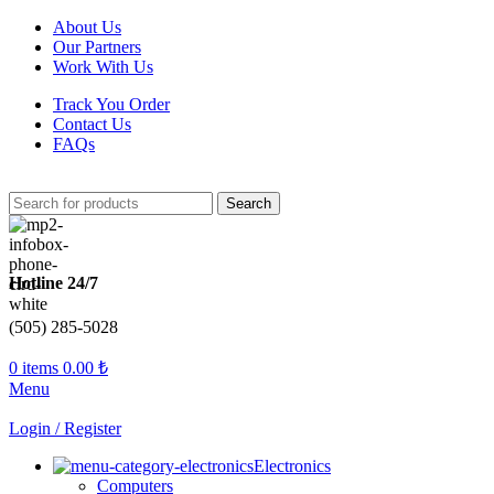
About Us
Our Partners
Work With Us
Track You Order
Contact Us
FAQs
Search
Hotline 24/7
(505) 285-5028
0
items
0.00
₺
Menu
Login / Register
Electronics
Computers