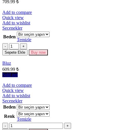
709.99
₺
sayfasından
seçilebilir
Add to compare
Quick view
Add to wishlist
Bu
Seçenekler
ürünün
Beden
birden
Temizle
fazla
Miktar
varyasyonu
Sepete Ekle
Buy now
var.
Seçenekler
Bluz
ürün
609.99
₺
sayfasından
seçilebilir
Sold out
Add to compare
Quick view
Add to wishlist
Bu
Seçenekler
ürünün
Beden
birden
Renk
fazla
Temizle
varyasyonu
Miktar
var.