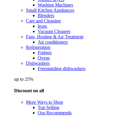
Washing Machines
Small Kitchen Appliances
Blenders
Care and Cleaning
Irons
Vacuum Cleaners
Fans, Heating & Air Treatment
Air conditioners
Refrigeration
Fridges
Ovens
Dishwashers
Freestanding dishwashers
up to 25%
Discount on all
More Ways to Shop
Top Selling
Our Recommends