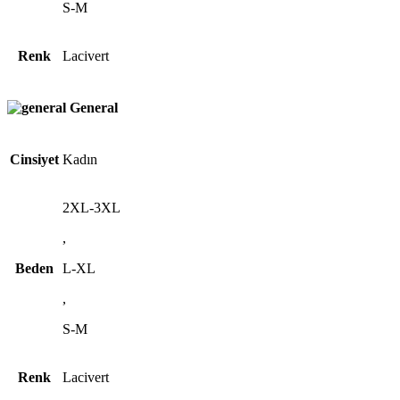
S-M
Renk
Lacivert
General
Cinsiyet
Kadın
2XL-3XL
,
Beden
L-XL
,
S-M
Renk
Lacivert