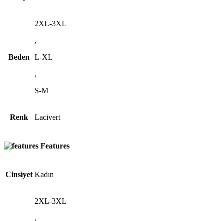
2XL-3XL
,
Beden
L-XL
,
S-M
Renk
Lacivert
Features
Cinsiyet
Kadın
2XL-3XL
,