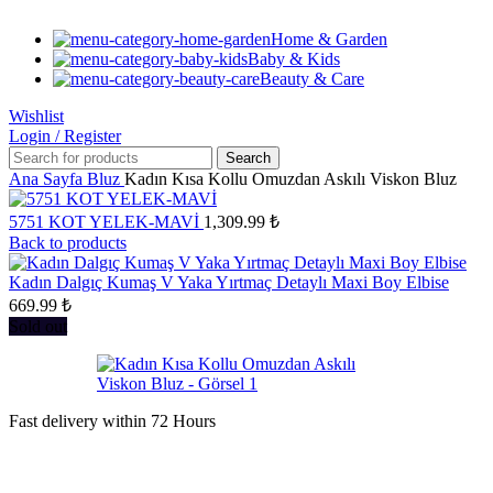
Home & Garden
Baby & Kids
Beauty & Care
Wishlist
Login / Register
Search
Ana Sayfa
Bluz
Kadın Kısa Kollu Omuzdan Askılı Viskon Bluz
5751 KOT YELEK-MAVİ
1,309.99
₺
Back to products
Kadın Dalgıç Kumaş V Yaka Yırtmaç Detaylı Maxi Boy Elbise
669.99
₺
Sold out
Fast delivery within 72 Hours