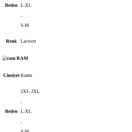
Beden
L-XL
,
S-M
Renk
Lacivert
RAM
Cinsiyet
Kadın
2XL-3XL
,
Beden
L-XL
,
S-M