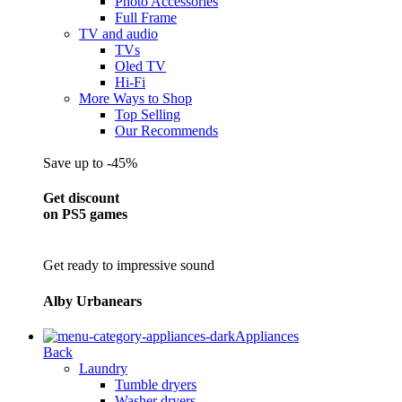
Photo Accessories
Full Frame
TV and audio
TVs
Oled TV
Hi-Fi
More Ways to Shop
Top Selling
Our Recommends
Save up to -45%
Get discount
on PS5 games
Get ready to impressive sound
Alby Urbanears
Appliances
Back
Laundry
Tumble dryers
Washer dryers