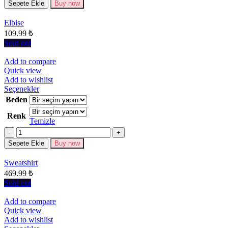
Seçenekler
Sepete Ekle
Buy now
ürün
sayfasından
Elbise
seçilebilir
109.99
₺
Sold out
Add to compare
Quick view
Add to wishlist
Bu
Seçenekler
ürünün
Beden
birden
Renk
fazla
Temizle
varyasyonu
Miktar
var.
Seçenekler
Sepete Ekle
Buy now
ürün
sayfasından
Sweatshirt
seçilebilir
469.99
₺
Sold out
Add to compare
Quick view
Add to wishlist