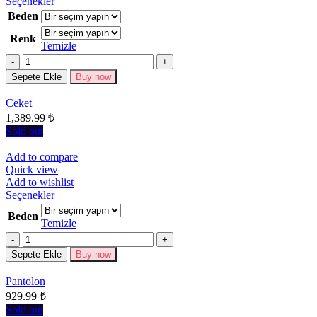
Bu
Seçenekler
ürünün
Beden
birden
Renk
fazla
Temizle
varyasyonu
Miktar
var.
Seçenekler
Sepete Ekle
Buy now
ürün
sayfasından
Ceket
seçilebilir
1,389.99
₺
Sold out
Add to compare
Quick view
Add to wishlist
Bu
Seçenekler
ürünün
Beden
birden
Temizle
fazla
Miktar
varyasyonu
Sepete Ekle
Buy now
var.
Seçenekler
Pantolon
ürün
929.99
₺
sayfasından
seçilebilir
Sold out