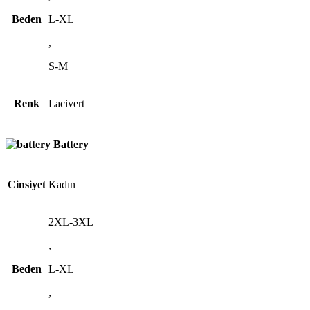
Beden
L-XL
,
S-M
Renk
Lacivert
Battery
Cinsiyet
Kadın
2XL-3XL
,
Beden
L-XL
,