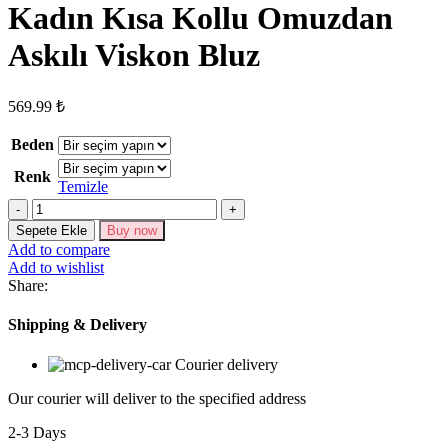
Kadın Kısa Kollu Omuzdan
Askılı Viskon Bluz
569.99
₺
Beden
Renk
Temizle
Kadın
Kısa
Sepete Ekle
Buy now
Kollu
Add to compare
Omuzdan
Add to wishlist
Askılı
Share:
Viskon
Bluz
Shipping & Delivery
adet
Courier delivery
Our courier will deliver to the specified address
2-3 Days