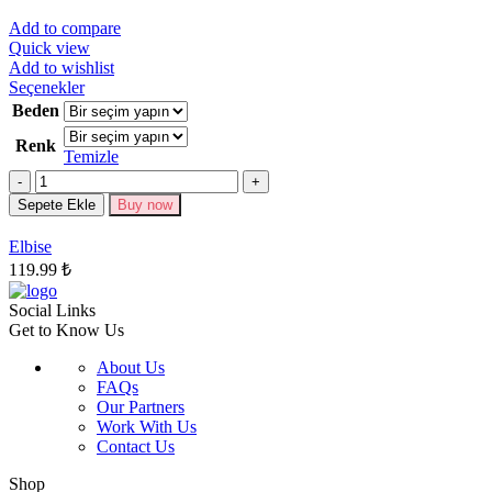
Add to compare
Quick view
Add to wishlist
Bu
Seçenekler
ürünün
Beden
birden
Renk
fazla
Temizle
varyasyonu
Miktar
var.
Seçenekler
Sepete Ekle
Buy now
ürün
sayfasından
Elbise
seçilebilir
119.99
₺
Social Links
Get to Know Us
About Us
FAQs
Our Partners
Work With Us
Contact Us
Shop