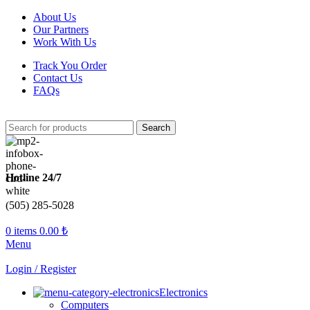
About Us
Our Partners
Work With Us
Track You Order
Contact Us
FAQs
Search
Hotline 24/7
(505) 285-5028
0
items
0.00
₺
Menu
Login / Register
Electronics
Computers