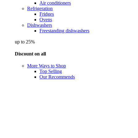
Air conditioners
Refrigeration
Fridges
Ovens
Dishwashers
Freestanding dishwashers
up to 25%
Discount on all
More Ways to Shop
Top Selling
Our Recommends