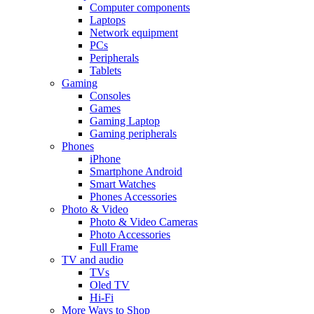
Computer components
Laptops
Network equipment
PCs
Peripherals
Tablets
Gaming
Consoles
Games
Gaming Laptop
Gaming peripherals
Phones
iPhone
Smartphone Android
Smart Watches
Phones Accessories
Photo & Video
Photo & Video Cameras
Photo Accessories
Full Frame
TV and audio
TVs
Oled TV
Hi-Fi
More Ways to Shop