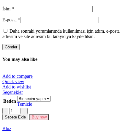
İsim
*
E-posta
*
Daha sonraki yorumlarımda kullanılması için adım, e-posta
adresim ve site adresim bu tarayıcıya kaydedilsin.
You may also like
Add to compare
Quick view
Add to wishlist
Bu
Seçenekler
ürünün
Beden
birden
Temizle
fazla
Miktar
varyasyonu
Sepete Ekle
Buy now
var.
Seçenekler
Bluz
ürün