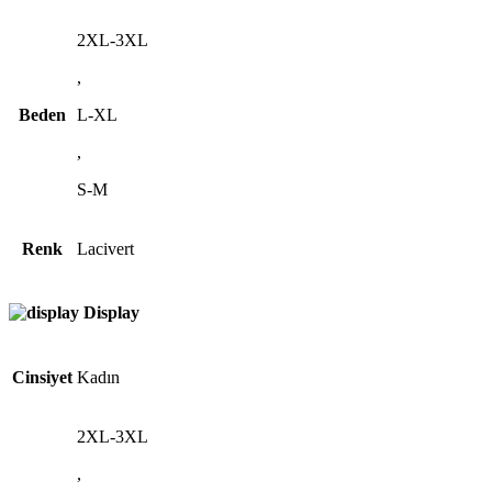
2XL-3XL
,
Beden
L-XL
,
S-M
Renk
Lacivert
Display
Cinsiyet
Kadın
2XL-3XL
,