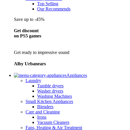
Top Selling
Our Recommends
Save up to -45%
Get discount
on PS5 games
Get ready to impressive sound
Alby Urbanears
Appliances
Laundry
Tumble dryers
Washer dryers
Washing Machines
Small Kitchen Appliances
Blenders
Care and Cleaning
Irons
Vacuum Cleaners
Fans, Heating & Air Treatment