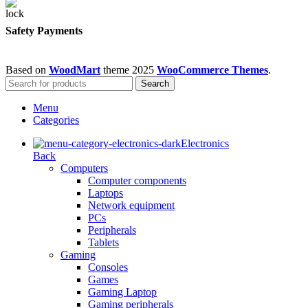
Safety Payments
Based on
WoodMart
theme
2025
WooCommerce Themes
.
Search
Menu
Categories
Electronics
Back
Computers
Computer components
Laptops
Network equipment
PCs
Peripherals
Tablets
Gaming
Consoles
Games
Gaming Laptop
Gaming peripherals