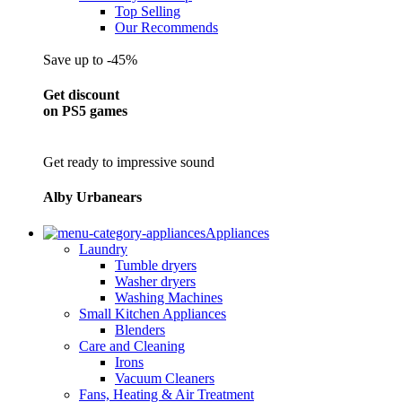
Top Selling
Our Recommends
Save up to -45%
Get discount
on PS5 games
Get ready to impressive sound
Alby Urbanears
Appliances
Laundry
Tumble dryers
Washer dryers
Washing Machines
Small Kitchen Appliances
Blenders
Care and Cleaning
Irons
Vacuum Cleaners
Fans, Heating & Air Treatment