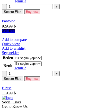
Temizle
fazla
Miktar
varyasyonu
Sepete Ekle
Buy now
var.
Seçenekler
Pantolon
ürün
929.99
₺
sayfasından
seçilebilir
Sold out
Add to compare
Quick view
Add to wishlist
Bu
Seçenekler
ürünün
Beden
birden
Renk
fazla
Temizle
varyasyonu
Miktar
var.
Seçenekler
Sepete Ekle
Buy now
ürün
sayfasından
Elbise
seçilebilir
119.99
₺
Social Links
Get to Know Us