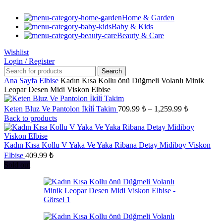
Home & Garden
Baby & Kids
Beauty & Care
Wishlist
Login / Register
Search
Ana Sayfa
Elbise
Kadın Kısa Kollu önü Düğmeli Volanlı Minik
Leopar Desen Midi Viskon Elbise
Fiyat
Keten Bluz Ve Pantolon İki̇li̇ Takim
709.99
₺
–
1,259.99
₺
aralığı:
Back to products
709.99 ₺
-
Kadın Kısa Kollu V Yaka Ve Yaka Ribana Detay Midiboy Viskon
1,259.99 ₺
Elbise
409.99
₺
Sold out