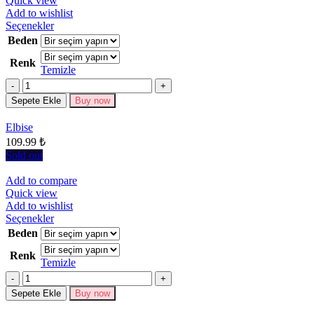
Quick view
Add to wishlist
Bu
Seçenekler
ürünün
Beden
birden
Renk
fazla
Temizle
varyasyonu
Miktar
var.
Seçenekler
Sepete Ekle
Buy now
ürün
sayfasından
Elbise
seçilebilir
109.99
₺
Sold out
Add to compare
Quick view
Add to wishlist
Bu
Seçenekler
ürünün
Beden
birden
Renk
fazla
Temizle
varyasyonu
Miktar
var.
Seçenekler
Sepete Ekle
Buy now
ürün