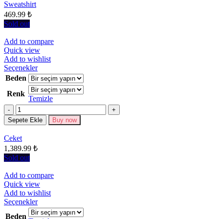
sayfasından
Sweatshirt
seçilebilir
469.99
₺
Sold out
Add to compare
Quick view
Add to wishlist
Bu
Seçenekler
ürünün
Beden
birden
Renk
fazla
Temizle
varyasyonu
Miktar
var.
Seçenekler
Sepete Ekle
Buy now
ürün
sayfasından
Ceket
seçilebilir
1,389.99
₺
Sold out
Add to compare
Quick view
Add to wishlist
Bu
Seçenekler
ürünün
Beden
birden