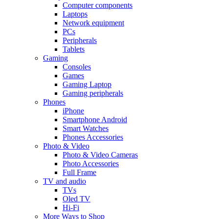
Computer components
Laptops
Network equipment
PCs
Peripherals
Tablets
Gaming
Consoles
Games
Gaming Laptop
Gaming peripherals
Phones
iPhone
Smartphone Android
Smart Watches
Phones Accessories
Photo & Video
Photo & Video Cameras
Photo Accessories
Full Frame
TV and audio
TVs
Oled TV
Hi-Fi
More Ways to Shop