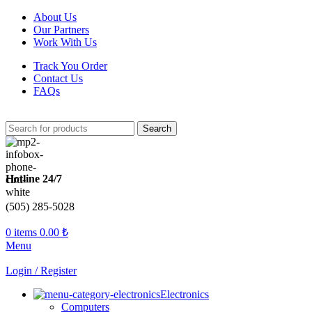
About Us
Our Partners
Work With Us
Track You Order
Contact Us
FAQs
Search
Hotline 24/7
(505) 285-5028
0
items
0.00
₺
Menu
Login / Register
Electronics
Computers