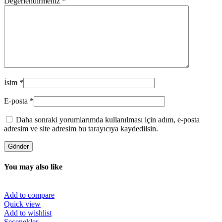
Değerlendirmeniz
*
İsim
*
E-posta
*
Daha sonraki yorumlarımda kullanılması için adım, e-posta
adresim ve site adresim bu tarayıcıya kaydedilsin.
You may also like
Add to compare
Quick view
Add to wishlist
Bu
Seçenekler