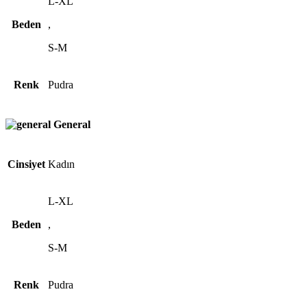
L-XL
Beden
,
S-M
Renk
Pudra
General
Cinsiyet
Kadın
L-XL
Beden
,
S-M
Renk
Pudra