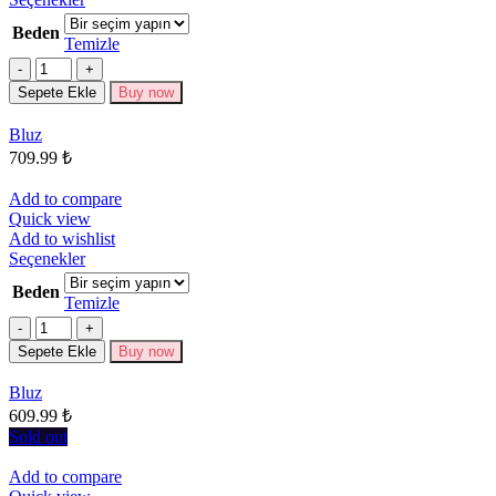
ürünün
Beden
birden
Temizle
fazla
Miktar
varyasyonu
Sepete Ekle
Buy now
var.
Seçenekler
Bluz
ürün
709.99
₺
sayfasından
seçilebilir
Add to compare
Quick view
Add to wishlist
Bu
Seçenekler
ürünün
Beden
birden
Temizle
fazla
Miktar
varyasyonu
Sepete Ekle
Buy now
var.
Seçenekler
Bluz
ürün
609.99
₺
sayfasından
seçilebilir
Sold out
Add to compare