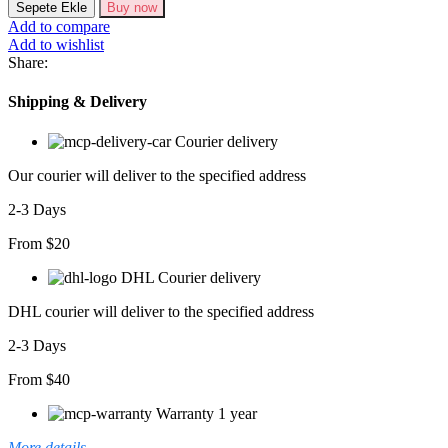
Kısa
Sepete Ekle
Buy now
Kollu
Add to compare
önü
Add to wishlist
Düğmeli
Share:
Volanlı
Minik
Shipping & Delivery
Leopar
Desen
Courier delivery
Midi
Viskon
Our courier will deliver to the specified address
Elbise
adet
2-3 Days
From $20
DHL Courier delivery
DHL courier will deliver to the specified address
2-3 Days
From $40
Warranty 1 year
More details