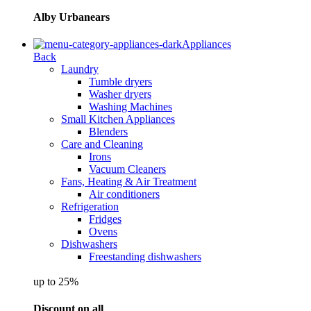
Alby Urbanears
Appliances
Back
Laundry
Tumble dryers
Washer dryers
Washing Machines
Small Kitchen Appliances
Blenders
Care and Cleaning
Irons
Vacuum Cleaners
Fans, Heating & Air Treatment
Air conditioners
Refrigeration
Fridges
Ovens
Dishwashers
Freestanding dishwashers
up to 25%
Discount on all