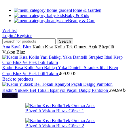
Home & Garden
Baby & Kids
Beauty & Care
Wishlist
Login / Register
Search
Ana Sayfa
Bluz
Kadın Kısa Kollu Tek Omuzu Açık Büzgülü
Viskon Bluz
Kadın Kısa Kollu Yarı Balıkçı Yaka Dantelli Straplez Ithal Krep
Crop Bluz Ve Etek Ikili Takım
409.99
₺
Back to products
Kadın Yüksek Bel Tokalı Ispanyol Paçalı Dalgıç Pantolon
299.99
₺
Sold out