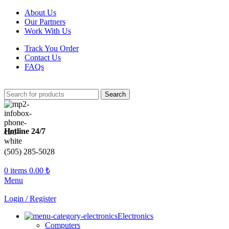
About Us
Our Partners
Work With Us
Track You Order
Contact Us
FAQs
Search
Hotline 24/7
(505) 285-5028
0
items
0.00
₺
Menu
Login / Register
Electronics
Computers