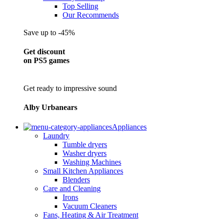
Top Selling
Our Recommends
Save up to -45%
Get discount
on PS5 games
Get ready to impressive sound
Alby Urbanears
Appliances
Laundry
Tumble dryers
Washer dryers
Washing Machines
Small Kitchen Appliances
Blenders
Care and Cleaning
Irons
Vacuum Cleaners
Fans, Heating & Air Treatment