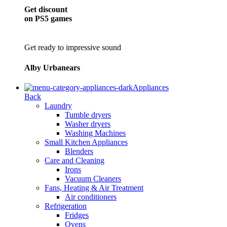
Get discount
on PS5 games
Get ready to impressive sound
Alby Urbanears
Appliances
Back
Laundry
Tumble dryers
Washer dryers
Washing Machines
Small Kitchen Appliances
Blenders
Care and Cleaning
Irons
Vacuum Cleaners
Fans, Heating & Air Treatment
Air conditioners
Refrigeration
Fridges
Ovens