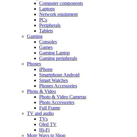
Computer components
Laptops
Network equipment
PCs
Peripherals
Tablets
Gaming
Consoles
Games
Gaming Laptop
Gaming peripherals
Phones
iPhone
Smartphone Android
Smart Watches
Phones Accessories
Photo & Video
Photo & Video Cameras
Photo Accessories
Full Frame
TV and audio
TVs
Oled TV
Hi-Fi
More Ways to Shop