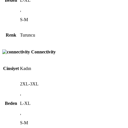
Beden
L-XL
,
S-M
Renk
Turuncu
Connectivity
Cinsiyet
Kadın
2XL-3XL
,
Beden
L-XL
,
S-M