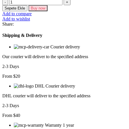
Kadın
Kısa
Sepete Ekle
Buy now
Kollu
Add to compare
Tek
Add to wishlist
Omuzu
Share:
Açık
Büzgülü
Shipping & Delivery
Viskon
Bluz
Courier delivery
adet
Our courier will deliver to the specified address
2-3 Days
From $20
DHL Courier delivery
DHL courier will deliver to the specified address
2-3 Days
From $40
Warranty 1 year