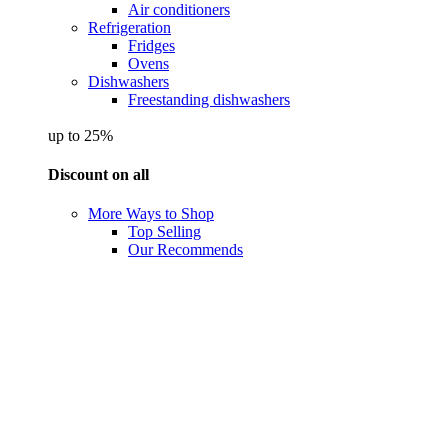
Air conditioners
Refrigeration
Fridges
Ovens
Dishwashers
Freestanding dishwashers
up to 25%
Discount on all
More Ways to Shop
Top Selling
Our Recommends