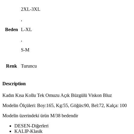
2XL-3XL
,
Beden
L-XL
,
S-M
Renk
Turuncu
Description
Kadın Kısa Kollu Tek Omuzu Açık Büzgülü Viskon Bluz
Modelin Ölçüleri: Boy:165, Kg:55, Göğüs:90, Bel:72, Kalça: 100
Modelin üzerindeki ürün M/38 bedendir
DESEN-Diğerleri
KALIP-Klasik