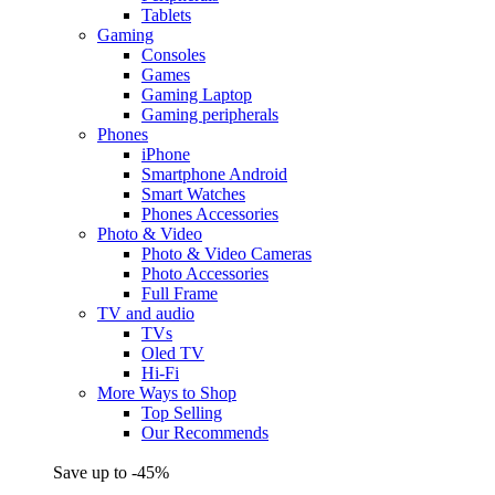
Tablets
Gaming
Consoles
Games
Gaming Laptop
Gaming peripherals
Phones
iPhone
Smartphone Android
Smart Watches
Phones Accessories
Photo & Video
Photo & Video Cameras
Photo Accessories
Full Frame
TV and audio
TVs
Oled TV
Hi-Fi
More Ways to Shop
Top Selling
Our Recommends
Save up to -45%