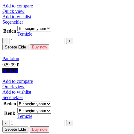
Add to compare
Quick view
Add to wishlist
Bu
Seçenekler
ürünün
Beden
birden
Temizle
fazla
Miktar
varyasyonu
Sepete Ekle
Buy now
var.
Seçenekler
Pantolon
ürün
929.99
₺
sayfasından
seçilebilir
Sold out
Add to compare
Quick view
Add to wishlist
Bu
Seçenekler
ürünün
Beden
birden
Renk
fazla
Temizle
varyasyonu
Miktar
var.
Seçenekler
Sepete Ekle
Buy now