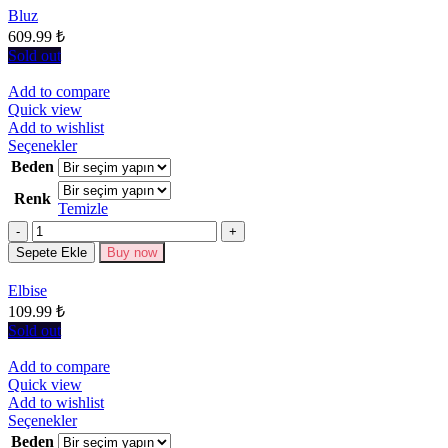
Seçenekler
Bluz
ürün
609.99
₺
sayfasından
seçilebilir
Sold out
Add to compare
Quick view
Add to wishlist
Bu
Seçenekler
ürünün
Beden
birden
Renk
fazla
Temizle
varyasyonu
Miktar
var.
Seçenekler
Sepete Ekle
Buy now
ürün
sayfasından
Elbise
seçilebilir
109.99
₺
Sold out
Add to compare
Quick view
Add to wishlist
Bu
Seçenekler
ürünün
Beden