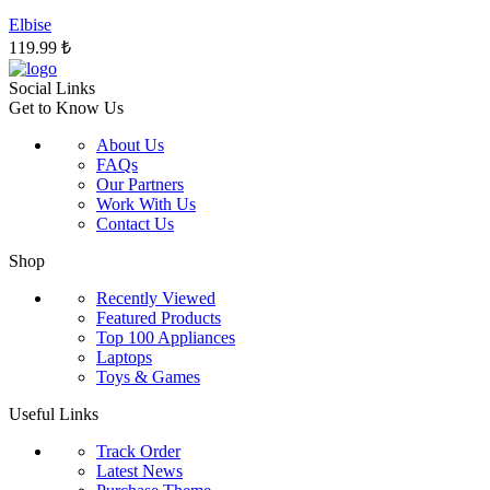
ürün
sayfasından
Elbise
seçilebilir
119.99
₺
Social Links
Get to Know Us
About Us
FAQs
Our Partners
Work With Us
Contact Us
Shop
Recently Viewed
Featured Products
Top 100 Appliances
Laptops
Toys & Games
Useful Links
Track Order
Latest News