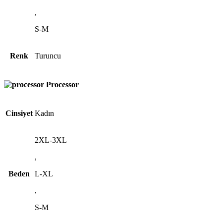
,
S-M
Renk
Turuncu
Processor
Cinsiyet
Kadın
2XL-3XL
,
Beden
L-XL
,
S-M