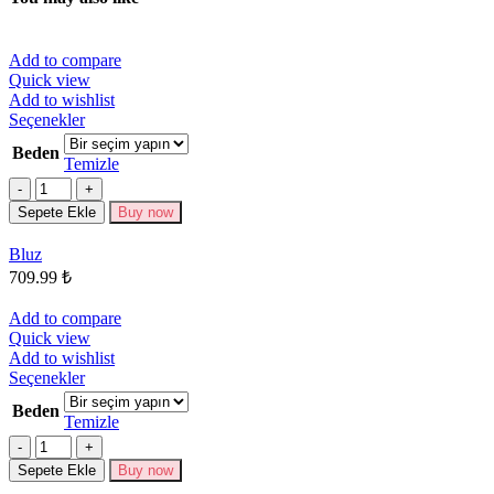
Add to compare
Quick view
Add to wishlist
Bu
Seçenekler
ürünün
Beden
birden
Temizle
fazla
Miktar
varyasyonu
Sepete Ekle
Buy now
var.
Seçenekler
Bluz
ürün
709.99
₺
sayfasından
seçilebilir
Add to compare
Quick view
Add to wishlist
Bu
Seçenekler
ürünün
Beden
birden
Temizle
fazla
Miktar
varyasyonu
Sepete Ekle
Buy now
var.