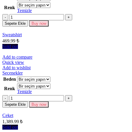
birden
Renk
fazla
Temizle
varyasyonu
Miktar
var.
Seçenekler
Sepete Ekle
Buy now
ürün
sayfasından
Sweatshirt
seçilebilir
469.99
₺
Sold out
Add to compare
Quick view
Add to wishlist
Bu
Seçenekler
ürünün
Beden
birden
Renk
fazla
Temizle
varyasyonu
Miktar
var.
Seçenekler
Sepete Ekle
Buy now
ürün
sayfasından
Ceket
seçilebilir
1,389.99
₺
Sold out