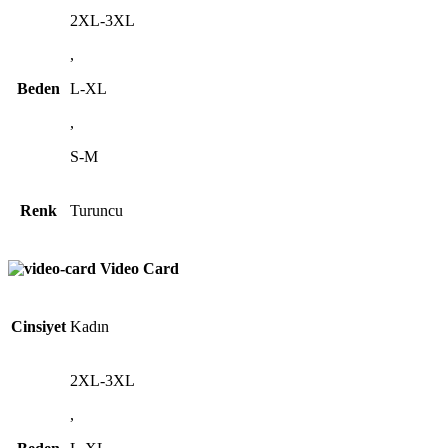
2XL-3XL
,
Beden
L-XL
,
S-M
Renk
Turuncu
Video Card
Cinsiyet
Kadın
2XL-3XL
,