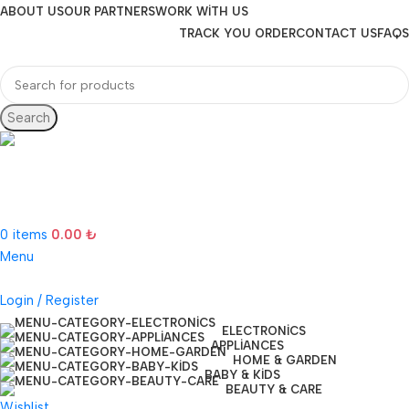
ABOUT US
OUR PARTNERS
WORK WITH US
TRACK YOU ORDER
CONTACT US
FAQS
Search
Hotline 24/7
(505) 285-5028
0
items
0.00
₺
Menu
Login / Register
ELECTRONICS
APPLIANCES
HOME & GARDEN
BABY & KIDS
BEAUTY & CARE
Wishlist