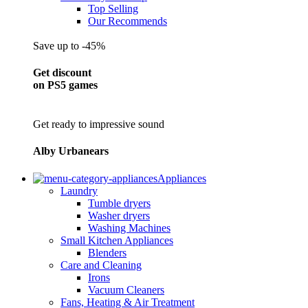
Top Selling
Our Recommends
Save up to -45%
Get discount
on PS5 games
Get ready to impressive sound
Alby Urbanears
Appliances
Laundry
Tumble dryers
Washer dryers
Washing Machines
Small Kitchen Appliances
Blenders
Care and Cleaning
Irons
Vacuum Cleaners
Fans, Heating & Air Treatment