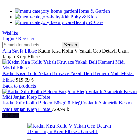
Home & Garden
Baby & Kids
Beauty & Care
Wishlist
Login / Register
Search
Ana Sayfa
Elbise
Kadın Kısa Kollu V Yakalı Cep Detaylı Uzun
Janjan Krep Elbise
Kadın Kısa Kollu Yakalı Kruvaze Yakalı Beli Kemerli Midi Modal
Elbise
919.99
₺
Back to products
Kadın Sıfır Kollu Belden Büzgülü Eteği Volanlı Asimetrik Kesim
Midi Janjan Krep Elbise
729.99
₺
Sold out