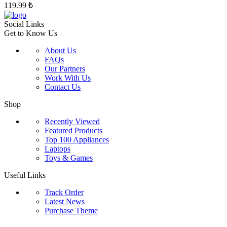
seçilebilir
119.99
₺
Social Links
Get to Know Us
About Us
FAQs
Our Partners
Work With Us
Contact Us
Shop
Recently Viewed
Featured Products
Top 100 Appliances
Laptops
Toys & Games
Useful Links
Track Order
Latest News
Purchase Theme