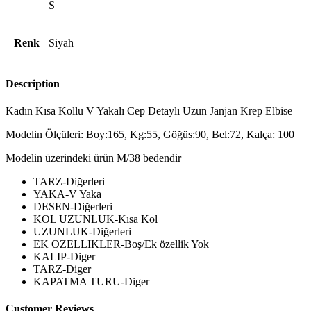
S
Renk
Siyah
Description
Kadın Kısa Kollu V Yakalı Cep Detaylı Uzun Janjan Krep Elbise
Modelin Ölçüleri: Boy:165, Kg:55, Göğüs:90, Bel:72, Kalça: 100
Modelin üzerindeki ürün M/38 bedendir
TARZ-Diğerleri
YAKA-V Yaka
DESEN-Diğerleri
KOL UZUNLUK-Kısa Kol
UZUNLUK-Diğerleri
EK OZELLIKLER-Boş/Ek özellik Yok
KALIP-Diger
TARZ-Diger
KAPATMA TURU-Diger
Customer Reviews