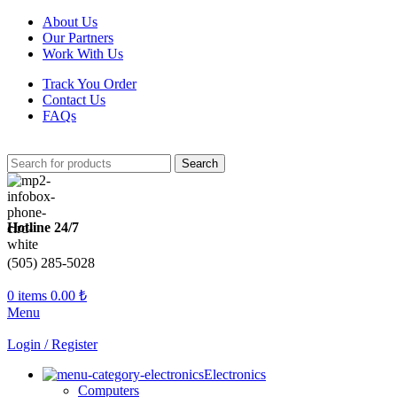
About Us
Our Partners
Work With Us
Track You Order
Contact Us
FAQs
Search
Hotline 24/7
(505) 285-5028
0
items
0.00
₺
Menu
Login / Register
Electronics
Computers