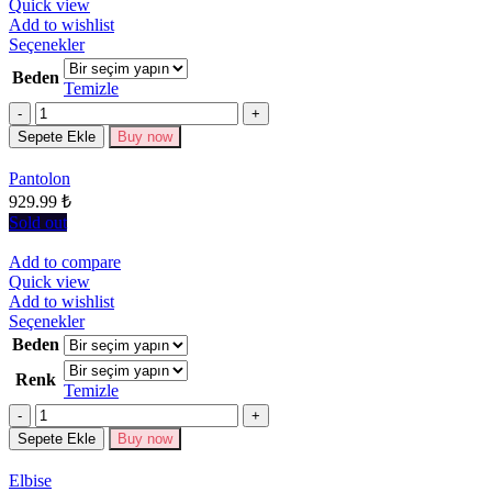
Quick view
Add to wishlist
Bu
Seçenekler
ürünün
Beden
birden
Temizle
fazla
Miktar
varyasyonu
Sepete Ekle
Buy now
var.
Seçenekler
Pantolon
ürün
929.99
₺
sayfasından
seçilebilir
Sold out
Add to compare
Quick view
Add to wishlist
Bu
Seçenekler
ürünün
Beden
birden
Renk
fazla
Temizle
varyasyonu
Miktar
var.
Seçenekler
Sepete Ekle
Buy now
ürün
sayfasından
Elbise