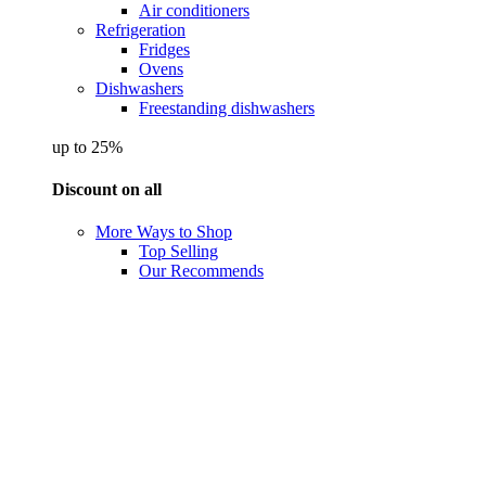
Air conditioners
Refrigeration
Fridges
Ovens
Dishwashers
Freestanding dishwashers
up to 25%
Discount on all
More Ways to Shop
Top Selling
Our Recommends