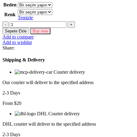
Beden
Renk
Temizle
Kadın
Kısa
Sepete Ekle
Buy now
Kollu
Add to compare
V
Add to wishlist
Yakalı
Share:
Cep
Detaylı
Shipping & Delivery
Uzun
Janjan
Courier delivery
Krep
Elbise
Our courier will deliver to the specified address
adet
2-3 Days
From $20
DHL Courier delivery
DHL courier will deliver to the specified address
2-3 Days