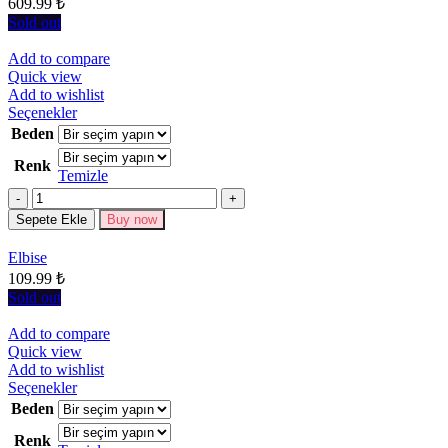
609.99
₺
sayfasından
seçilebilir
Sold out
Add to compare
Quick view
Add to wishlist
Bu
Seçenekler
ürünün
Beden
birden
Renk
fazla
Temizle
varyasyonu
Miktar
var.
Seçenekler
Sepete Ekle
Buy now
ürün
sayfasından
Elbise
seçilebilir
109.99
₺
Sold out
Add to compare
Quick view
Add to wishlist
Bu
Seçenekler
ürünün
Beden
birden
Renk
fazla