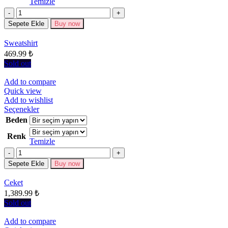
Temizle
varyasyonu
Miktar
var.
Seçenekler
Sepete Ekle
Buy now
ürün
sayfasından
Sweatshirt
seçilebilir
469.99
₺
Sold out
Add to compare
Quick view
Add to wishlist
Bu
Seçenekler
ürünün
Beden
birden
Renk
fazla
Temizle
varyasyonu
Miktar
var.
Seçenekler
Sepete Ekle
Buy now
ürün
sayfasından
Ceket
seçilebilir
1,389.99
₺
Sold out
Add to compare