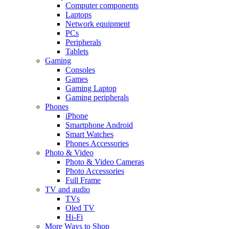
Computer components
Laptops
Network equipment
PCs
Peripherals
Tablets
Gaming
Consoles
Games
Gaming Laptop
Gaming peripherals
Phones
iPhone
Smartphone Android
Smart Watches
Phones Accessories
Photo & Video
Photo & Video Cameras
Photo Accessories
Full Frame
TV and audio
TVs
Oled TV
Hi-Fi
More Ways to Shop