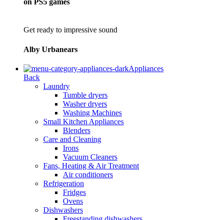
on PS5 games
Get ready to impressive sound
Alby Urbanears
Appliances
Back
Laundry
Tumble dryers
Washer dryers
Washing Machines
Small Kitchen Appliances
Blenders
Care and Cleaning
Irons
Vacuum Cleaners
Fans, Heating & Air Treatment
Air conditioners
Refrigeration
Fridges
Ovens
Dishwashers
Freestanding dishwashers