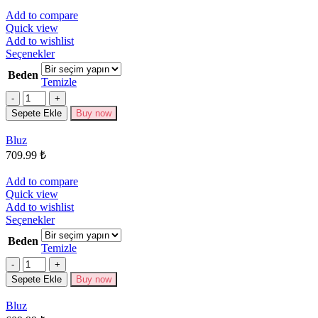
Add to compare
Quick view
Add to wishlist
Bu
Seçenekler
ürünün
Beden
birden
Temizle
fazla
Miktar
varyasyonu
Sepete Ekle
Buy now
var.
Seçenekler
Bluz
ürün
709.99
₺
sayfasından
seçilebilir
Add to compare
Quick view
Add to wishlist
Bu
Seçenekler
ürünün
Beden
birden
Temizle
fazla
Miktar
varyasyonu
Sepete Ekle
Buy now
var.
Seçenekler
Bluz
ürün