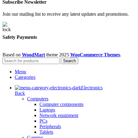
Subscribe Newsletter
Join our mailing list to receive any latest updates and promotions.
Safety Payments
Based on
WoodMart
theme
2025
WooCommerce Themes
.
Search
Menu
Categories
Electronics
Back
Computers
Computer components
Laptops
Network equipment
PCs
Peripherals
Tablets
Gaming