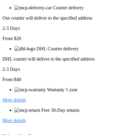
Desenli
Courier delivery
Süprem
Elbise
Our courier will deliver to the specified address
adet
2-3 Days
From $20
DHL Courier delivery
DHL courier will deliver to the specified address
2-3 Days
From $40
Warranty 1 year
More details
Free 30-Day returns
More details