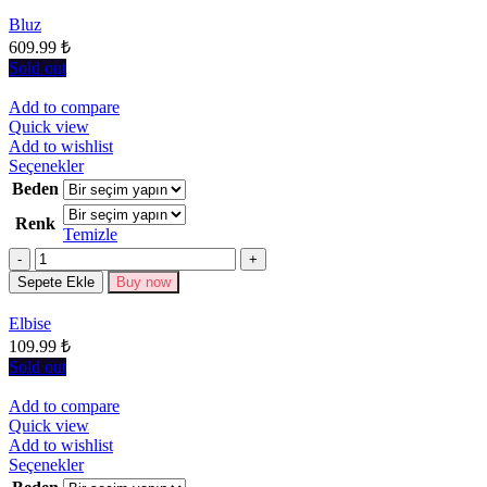
Seçenekler
Bluz
ürün
609.99
₺
sayfasından
seçilebilir
Sold out
Add to compare
Quick view
Add to wishlist
Bu
Seçenekler
ürünün
Beden
birden
Renk
fazla
Temizle
varyasyonu
Miktar
var.
Seçenekler
Sepete Ekle
Buy now
ürün
sayfasından
Elbise
seçilebilir
109.99
₺
Sold out
Add to compare
Quick view
Add to wishlist
Bu
Seçenekler
ürünün