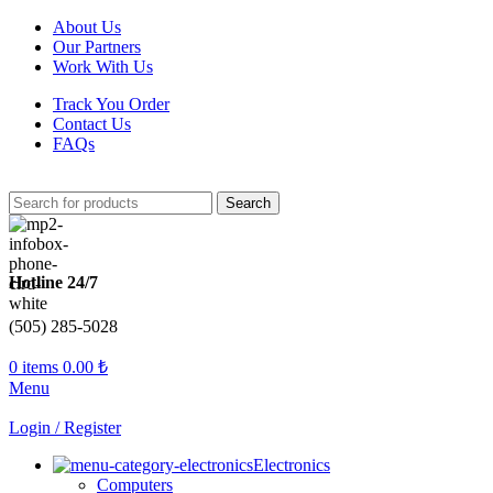
About Us
Our Partners
Work With Us
Track You Order
Contact Us
FAQs
Search
Hotline 24/7
(505) 285-5028
0
items
0.00
₺
Menu
Login / Register
Electronics
Computers