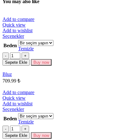
You may also like
Add to compare
Quick view
Add to wishlist
Bu
Seçenekler
ürünün
Beden
birden
Temizle
fazla
Miktar
varyasyonu
Sepete Ekle
Buy now
var.
Seçenekler
Bluz
ürün
709.99
₺
sayfasından
seçilebilir
Add to compare
Quick view
Add to wishlist
Bu
Seçenekler
ürünün
Beden
birden
Temizle
fazla
Miktar
varyasyonu
Sepete Ekle
Buy now
var.