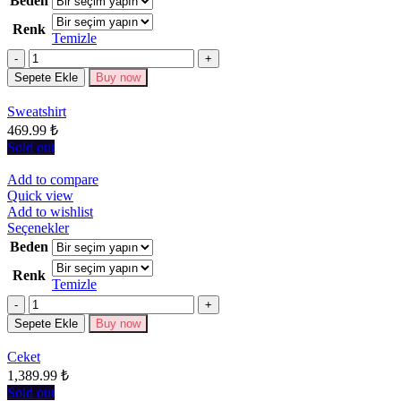
Beden
birden
Renk
fazla
Temizle
varyasyonu
Miktar
var.
Seçenekler
Sepete Ekle
Buy now
ürün
sayfasından
Sweatshirt
seçilebilir
469.99
₺
Sold out
Add to compare
Quick view
Add to wishlist
Bu
Seçenekler
ürünün
Beden
birden
Renk
fazla
Temizle
varyasyonu
Miktar
var.
Seçenekler
Sepete Ekle
Buy now
ürün
sayfasından
Ceket
seçilebilir
1,389.99
₺
Sold out