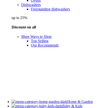
Ovens
Dishwashers
Freestanding dishwashers
up to 25%
Discount on all
More Ways to Shop
Top Selling
Our Recommends
Home & Garden
Baby & Kids