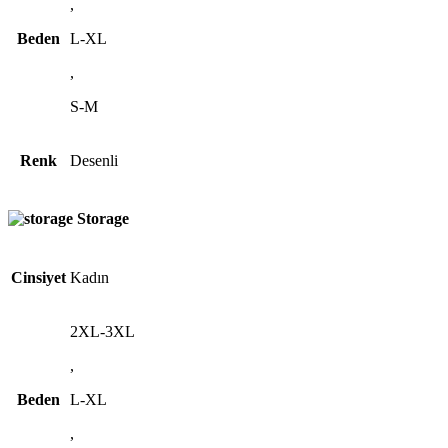
,
Beden
L-XL
,
S-M
Renk
Desenli
Storage
Cinsiyet
Kadın
2XL-3XL
,
Beden
L-XL
,