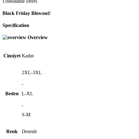
Unbeatable offers
Black Friday Blowout!
Specification
Overview
Cinsiyet
Kadın
2XL-3XL
,
Beden
L-XL
,
S-M
Renk
Desenli