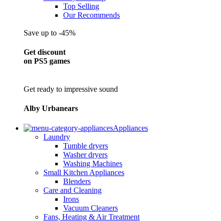
Top Selling
Our Recommends
Save up to -45%
Get discount
on PS5 games
Get ready to impressive sound
Alby Urbanears
Appliances
Laundry
Tumble dryers
Washer dryers
Washing Machines
Small Kitchen Appliances
Blenders
Care and Cleaning
Irons
Vacuum Cleaners
Fans, Heating & Air Treatment