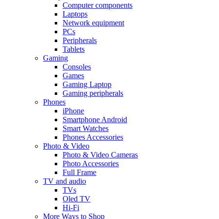
Computer components
Laptops
Network equipment
PCs
Peripherals
Tablets
Gaming
Consoles
Games
Gaming Laptop
Gaming peripherals
Phones
iPhone
Smartphone Android
Smart Watches
Phones Accessories
Photo & Video
Photo & Video Cameras
Photo Accessories
Full Frame
TV and audio
TVs
Oled TV
Hi-Fi
More Ways to Shop