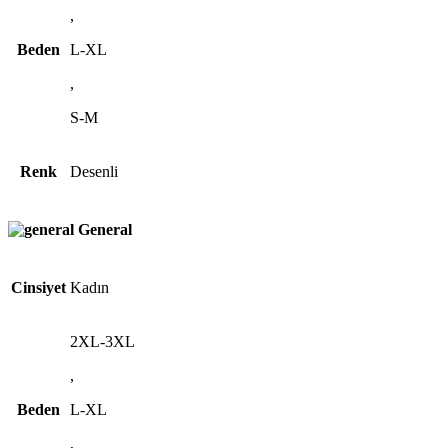
,
Beden
L-XL
,
S-M
Renk
Desenli
General
Cinsiyet
Kadın
2XL-3XL
,
Beden
L-XL
,