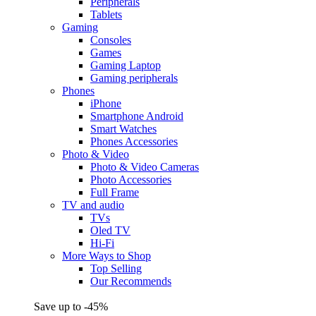
Peripherals
Tablets
Gaming
Consoles
Games
Gaming Laptop
Gaming peripherals
Phones
iPhone
Smartphone Android
Smart Watches
Phones Accessories
Photo & Video
Photo & Video Cameras
Photo Accessories
Full Frame
TV and audio
TVs
Oled TV
Hi-Fi
More Ways to Shop
Top Selling
Our Recommends
Save up to -45%