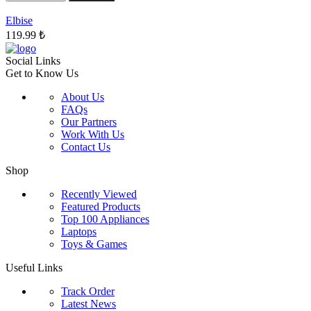
ürün
sayfasından
Elbise
seçilebilir
119.99
₺
Social Links
Get to Know Us
About Us
FAQs
Our Partners
Work With Us
Contact Us
Shop
Recently Viewed
Featured Products
Top 100 Appliances
Laptops
Toys & Games
Useful Links
Track Order
Latest News