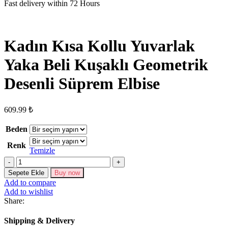
Fast delivery within 72 Hours
Kadın Kısa Kollu Yuvarlak
Yaka Beli Kuşaklı Geometrik
Desenli Süprem Elbise
609.99
₺
Beden
Renk
Temizle
Kadın
Kısa
Sepete Ekle
Buy now
Kollu
Add to compare
Yuvarlak
Add to wishlist
Yaka
Share:
Beli
Kuşaklı
Shipping & Delivery
Geometrik