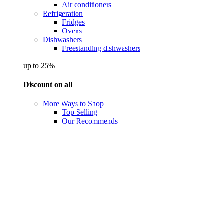
Air conditioners
Refrigeration
Fridges
Ovens
Dishwashers
Freestanding dishwashers
up to 25%
Discount on all
More Ways to Shop
Top Selling
Our Recommends