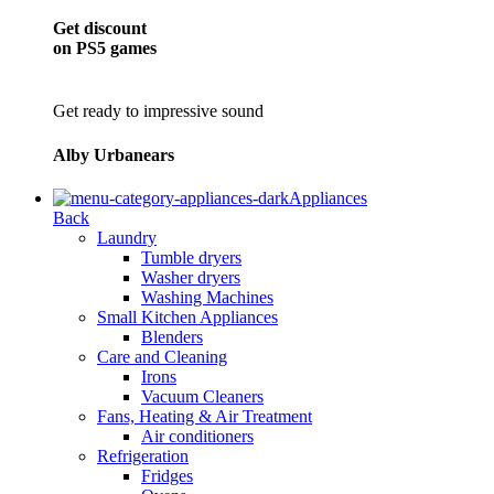
Get discount
on PS5 games
Get ready to impressive sound
Alby Urbanears
Appliances
Back
Laundry
Tumble dryers
Washer dryers
Washing Machines
Small Kitchen Appliances
Blenders
Care and Cleaning
Irons
Vacuum Cleaners
Fans, Heating & Air Treatment
Air conditioners
Refrigeration
Fridges