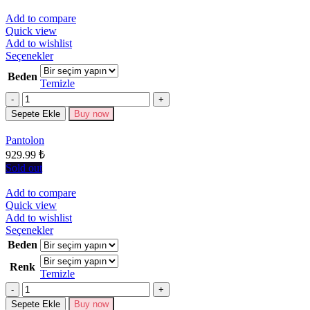
Add to compare
Quick view
Add to wishlist
Bu
Seçenekler
ürünün
Beden
birden
Temizle
fazla
Miktar
varyasyonu
Sepete Ekle
Buy now
var.
Seçenekler
Pantolon
ürün
929.99
₺
sayfasından
seçilebilir
Sold out
Add to compare
Quick view
Add to wishlist
Bu
Seçenekler
ürünün
Beden
birden
Renk
fazla
Temizle
varyasyonu
Miktar
var.
Seçenekler
Sepete Ekle
Buy now