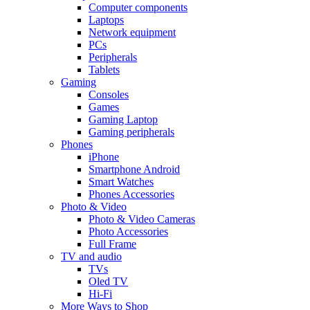
Computer components
Laptops
Network equipment
PCs
Peripherals
Tablets
Gaming
Consoles
Games
Gaming Laptop
Gaming peripherals
Phones
iPhone
Smartphone Android
Smart Watches
Phones Accessories
Photo & Video
Photo & Video Cameras
Photo Accessories
Full Frame
TV and audio
TVs
Oled TV
Hi-Fi
More Ways to Shop