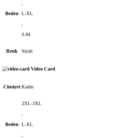
,
Beden
L-XL
,
S-M
Renk
Siyah
Video Card
Cinsiyet
Kadın
2XL-3XL
,
Beden
L-XL
,