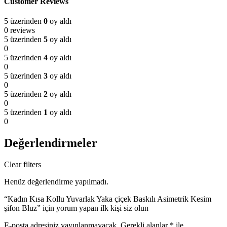
Customer Reviews
5 üzerinden
0
oy aldı
0 reviews
5 üzerinden
5
oy aldı
0
5 üzerinden
4
oy aldı
0
5 üzerinden
3
oy aldı
0
5 üzerinden
2
oy aldı
0
5 üzerinden
1
oy aldı
0
Değerlendirmeler
Clear filters
Henüz değerlendirme yapılmadı.
“Kadın Kısa Kollu Yuvarlak Yaka çiçek Baskılı Asimetrik Kesim
şifon Bluz” için yorum yapan ilk kişi siz olun
E-posta adresiniz yayınlanmayacak.
Gerekli alanlar
*
ile