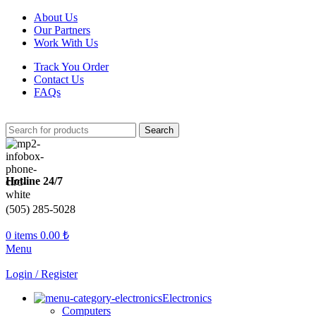
About Us
Our Partners
Work With Us
Track You Order
Contact Us
FAQs
Search
Hotline 24/7
(505) 285-5028
0
items
0.00
₺
Menu
Login / Register
Electronics
Computers