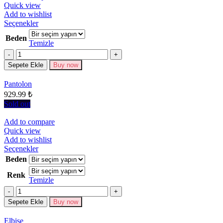
Quick view
Add to wishlist
Bu
Seçenekler
ürünün
Beden
birden
Temizle
fazla
Miktar
varyasyonu
Sepete Ekle
Buy now
var.
Seçenekler
Pantolon
ürün
929.99
₺
sayfasından
seçilebilir
Sold out
Add to compare
Quick view
Add to wishlist
Bu
Seçenekler
ürünün
Beden
birden
Renk
fazla
Temizle
varyasyonu
Miktar
var.
Seçenekler
Sepete Ekle
Buy now
ürün
sayfasından
Elbise