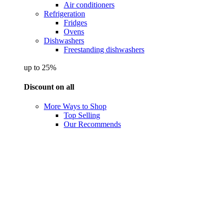
Air conditioners
Refrigeration
Fridges
Ovens
Dishwashers
Freestanding dishwashers
up to 25%
Discount on all
More Ways to Shop
Top Selling
Our Recommends