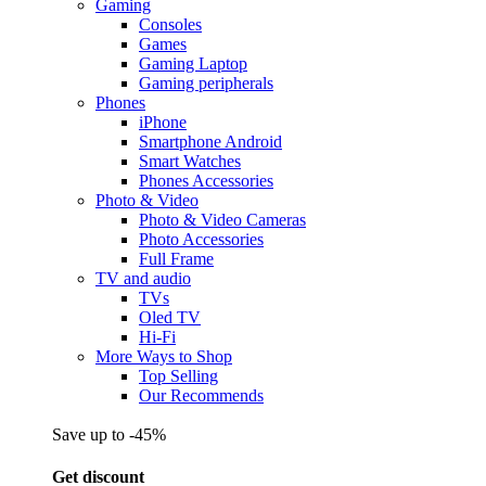
Gaming
Consoles
Games
Gaming Laptop
Gaming peripherals
Phones
iPhone
Smartphone Android
Smart Watches
Phones Accessories
Photo & Video
Photo & Video Cameras
Photo Accessories
Full Frame
TV and audio
TVs
Oled TV
Hi-Fi
More Ways to Shop
Top Selling
Our Recommends
Save up to -45%
Get discount