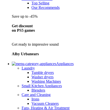
Top Selling
Our Recommends
Save up to -45%
Get discount
on PS5 games
Get ready to impressive sound
Alby Urbanears
Appliances
Laundry
Tumble dryers
Washer dryers
Washing Machines
Small Kitchen Appliances
Blenders
Care and Cleaning
Irons
Vacuum Cleaners
Fans, Heating & Air Treatment