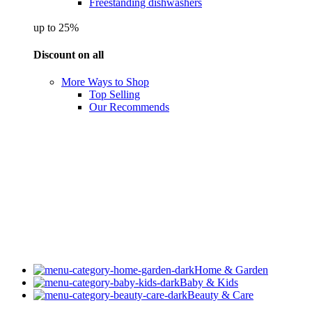
Freestanding dishwashers
up to 25%
Discount on all
More Ways to Shop
Top Selling
Our Recommends
Home & Garden
Baby & Kids
Beauty & Care