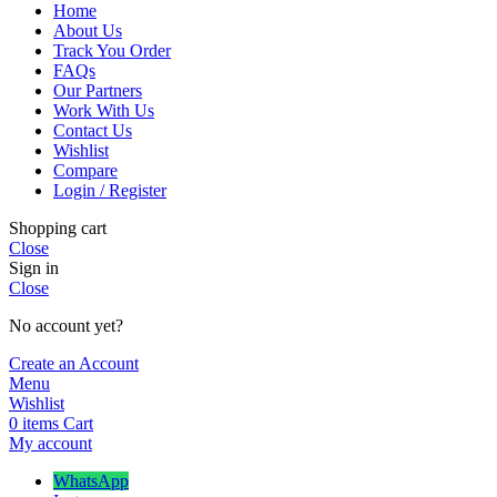
Home
About Us
Track You Order
FAQs
Our Partners
Work With Us
Contact Us
Wishlist
Compare
Login / Register
Shopping cart
Close
Sign in
Close
No account yet?
Create an Account
Menu
Wishlist
0
items
Cart
My account
WhatsApp