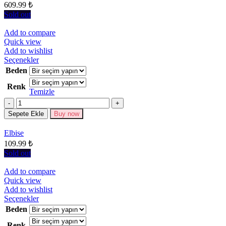
609.99
₺
sayfasından
seçilebilir
Sold out
Add to compare
Quick view
Add to wishlist
Bu
Seçenekler
ürünün
Beden
birden
Renk
fazla
Temizle
varyasyonu
Miktar
var.
Seçenekler
Sepete Ekle
Buy now
ürün
sayfasından
Elbise
seçilebilir
109.99
₺
Sold out
Add to compare
Quick view
Add to wishlist
Bu
Seçenekler
ürünün
Beden
birden
Renk
fazla