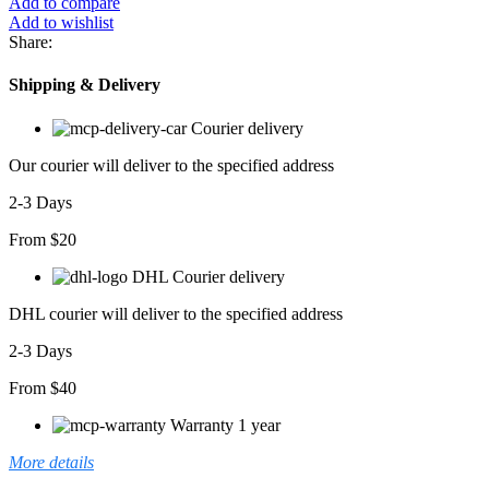
Add to compare
Yuvarlak
Add to wishlist
Yaka
Share:
çiçek
Baskılı
Shipping & Delivery
Asimetrik
Kesim
Courier delivery
şifon
Bluz
Our courier will deliver to the specified address
adet
2-3 Days
From $20
DHL Courier delivery
DHL courier will deliver to the specified address
2-3 Days
From $40
Warranty 1 year
More details