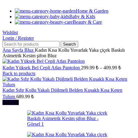
Home & Garden
Baby & Kids
Beauty & Care
Wishlist
Login / Register
Search
Ana Sayfa
Bluz
Kadın Kısa Kollu Yuvarlak Yaka çiçek Baskılı
Asimetrik Kesim şifon Bluz
Fiyat
Kadın Yüksek Bel Cepli Atlas Pantolon
299.99
₺
–
409.99
₺
aralığı:
Back to products
299.99 
-
Kadın Sıfır Kollu Yakalı Düğmeli Belden Kuşaklı Kısa Keten
409.99 
Tulum
689.99
₺
Sold out