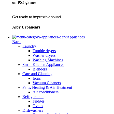
on PS5 games
Get ready to impressive sound
Alby Urbanears
Appliances
Back
Laundry
Tumble dryers
Washer dryers
Washing Machines
Small Kitchen Appliances
Blenders
Care and Cleaning
Irons
Vacuum Cleaners
Fans, Heating & Air Treatment
Air conditioners
Refrigeration
Fridges
Ovens
Dishwashers