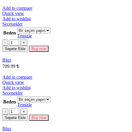
Add to compare
Quick view
Add to wishlist
Bu
Seçenekler
ürünün
Beden
birden
Temizle
fazla
Miktar
varyasyonu
Sepete Ekle
Buy now
var.
Seçenekler
Bluz
ürün
709.99
₺
sayfasından
seçilebilir
Add to compare
Quick view
Add to wishlist
Bu
Seçenekler
ürünün
Beden
birden
Temizle
fazla
Miktar
varyasyonu
Sepete Ekle
Buy now
var.
Seçenekler
Bluz
ürün