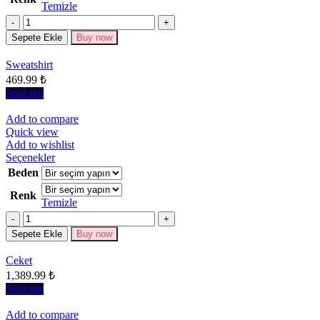
Temizle
varyasyonu
Miktar
var.
Seçenekler
Sepete Ekle
Buy now
ürün
sayfasından
Sweatshirt
seçilebilir
469.99
₺
Sold out
Add to compare
Quick view
Add to wishlist
Bu
Seçenekler
ürünün
Beden
birden
Renk
fazla
Temizle
varyasyonu
Miktar
var.
Seçenekler
Sepete Ekle
Buy now
ürün
sayfasından
Ceket
seçilebilir
1,389.99
₺
Sold out
Add to compare