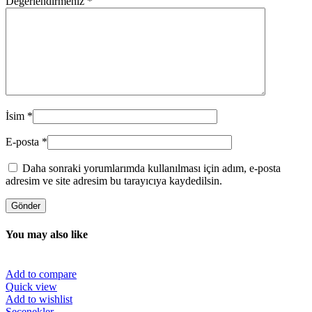
Değerlendirmeniz
*
İsim
*
E-posta
*
Daha sonraki yorumlarımda kullanılması için adım, e-posta
adresim ve site adresim bu tarayıcıya kaydedilsin.
You may also like
Add to compare
Quick view
Add to wishlist
Bu
Seçenekler