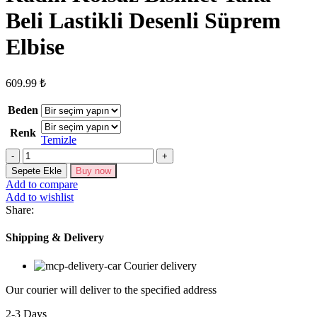
Beli Lastikli Desenli Süprem
Elbise
609.99
₺
Beden
Renk
Temizle
Kadın
Kolsuz
Sepete Ekle
Buy now
Bisiklet
Add to compare
Yaka
Add to wishlist
Beli
Share:
Lastikli
Desenli
Shipping & Delivery
Süprem
Elbise
Courier delivery
adet
Our courier will deliver to the specified address
2-3 Days