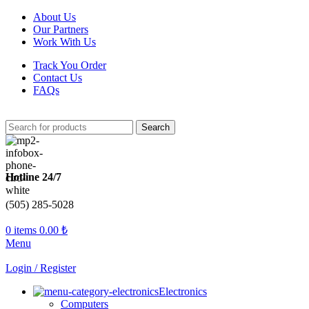
About Us
Our Partners
Work With Us
Track You Order
Contact Us
FAQs
Search
Hotline 24/7
(505) 285-5028
0
items
0.00
₺
Menu
Login / Register
Electronics
Computers