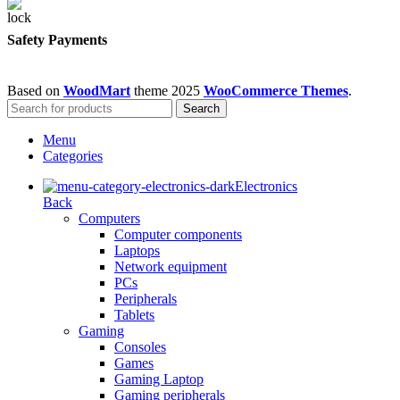
Safety Payments
Based on
WoodMart
theme
2025
WooCommerce Themes
.
Search
Menu
Categories
Electronics
Back
Computers
Computer components
Laptops
Network equipment
PCs
Peripherals
Tablets
Gaming
Consoles
Games
Gaming Laptop
Gaming peripherals