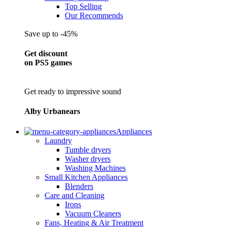
Top Selling
Our Recommends
Save up to -45%
Get discount
on PS5 games
Get ready to impressive sound
Alby Urbanears
Appliances
Laundry
Tumble dryers
Washer dryers
Washing Machines
Small Kitchen Appliances
Blenders
Care and Cleaning
Irons
Vacuum Cleaners
Fans, Heating & Air Treatment