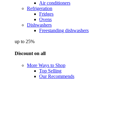
Air conditioners
Refrigeration
Fridges
Ovens
Dishwashers
Freestanding dishwashers
up to 25%
Discount on all
More Ways to Shop
Top Selling
Our Recommends