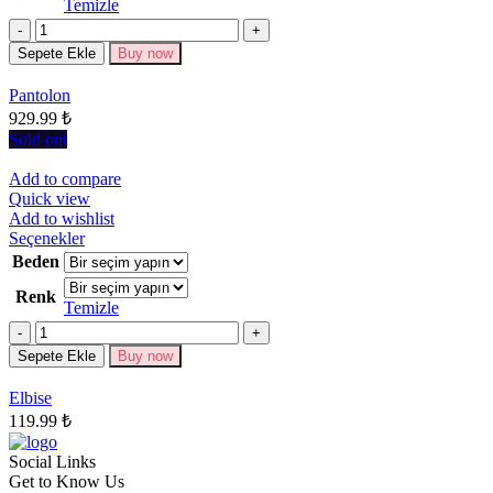
Temizle
fazla
Miktar
varyasyonu
Sepete Ekle
Buy now
var.
Seçenekler
Pantolon
ürün
929.99
₺
sayfasından
seçilebilir
Sold out
Add to compare
Quick view
Add to wishlist
Bu
Seçenekler
ürünün
Beden
birden
Renk
fazla
Temizle
varyasyonu
Miktar
var.
Seçenekler
Sepete Ekle
Buy now
ürün
sayfasından
Elbise
seçilebilir
119.99
₺
Social Links
Get to Know Us