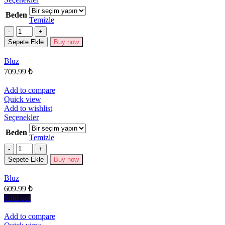
ürünün
Beden
birden
Temizle
fazla
Miktar
varyasyonu
Sepete Ekle
Buy now
var.
Seçenekler
Bluz
ürün
709.99
₺
sayfasından
seçilebilir
Add to compare
Quick view
Add to wishlist
Bu
Seçenekler
ürünün
Beden
birden
Temizle
fazla
Miktar
varyasyonu
Sepete Ekle
Buy now
var.
Seçenekler
Bluz
ürün
609.99
₺
sayfasından
seçilebilir
Sold out
Add to compare