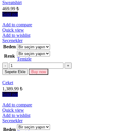
sayfasından
Sweatshirt
seçilebilir
469.99
₺
Sold out
Add to compare
Quick view
Add to wishlist
Bu
Seçenekler
ürünün
Beden
birden
Renk
fazla
Temizle
varyasyonu
Miktar
var.
Seçenekler
Sepete Ekle
Buy now
ürün
sayfasından
Ceket
seçilebilir
1,389.99
₺
Sold out
Add to compare
Quick view
Add to wishlist
Bu
Seçenekler
ürünün
Beden
birden