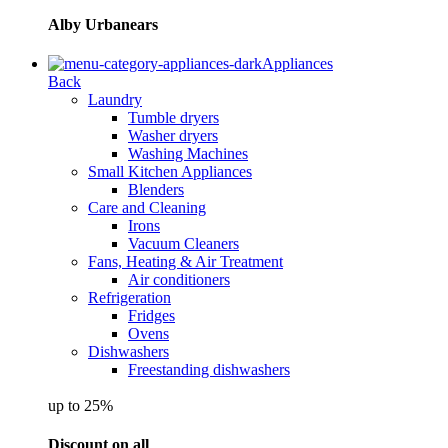
Alby Urbanears
Appliances
Back
Laundry
Tumble dryers
Washer dryers
Washing Machines
Small Kitchen Appliances
Blenders
Care and Cleaning
Irons
Vacuum Cleaners
Fans, Heating & Air Treatment
Air conditioners
Refrigeration
Fridges
Ovens
Dishwashers
Freestanding dishwashers
up to 25%
Discount on all