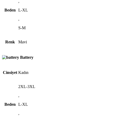
,
Beden
L-XL
,
S-M
Renk
Mavi
Battery
Cinsiyet
Kadın
2XL-3XL
,
Beden
L-XL
,