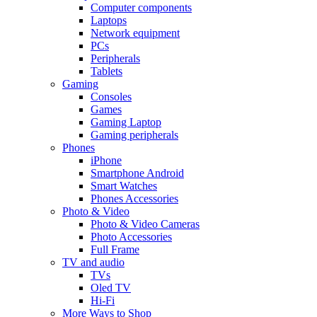
Computer components
Laptops
Network equipment
PCs
Peripherals
Tablets
Gaming
Consoles
Games
Gaming Laptop
Gaming peripherals
Phones
iPhone
Smartphone Android
Smart Watches
Phones Accessories
Photo & Video
Photo & Video Cameras
Photo Accessories
Full Frame
TV and audio
TVs
Oled TV
Hi-Fi
More Ways to Shop