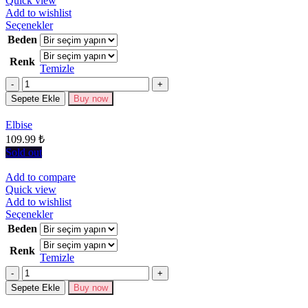
Quick view
Add to wishlist
Bu
Seçenekler
ürünün
Beden
birden
Renk
fazla
Temizle
varyasyonu
Miktar
var.
Seçenekler
Sepete Ekle
Buy now
ürün
sayfasından
Elbise
seçilebilir
109.99
₺
Sold out
Add to compare
Quick view
Add to wishlist
Bu
Seçenekler
ürünün
Beden
birden
Renk
fazla
Temizle
varyasyonu
Miktar
var.
Seçenekler
Sepete Ekle
Buy now
ürün