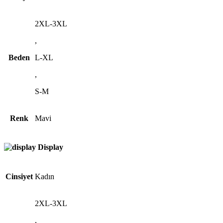
2XL-3XL
,
Beden
L-XL
,
S-M
Renk
Mavi
Display
Cinsiyet
Kadın
2XL-3XL
,