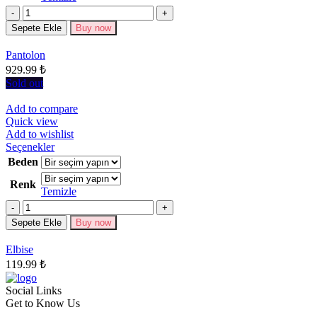
fazla
Miktar
varyasyonu
Sepete Ekle
Buy now
var.
Seçenekler
Pantolon
ürün
929.99
₺
sayfasından
seçilebilir
Sold out
Add to compare
Quick view
Add to wishlist
Bu
Seçenekler
ürünün
Beden
birden
Renk
fazla
Temizle
varyasyonu
Miktar
var.
Seçenekler
Sepete Ekle
Buy now
ürün
sayfasından
Elbise
seçilebilir
119.99
₺
Social Links
Get to Know Us