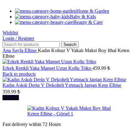
Home & Garden
Baby & Kids
Beauty & Care
Wishlist
Login / Register
Search
Ana Sayfa
Elbise
Kadın Kolsuz V Yakalı Maksi Boy Ithal Keten
Elbise
Erkek Renkli Yaka Manşet Uzun Kollu Triko
459.99
₺
Back to products
Kadın Askılı Derin V Dekolteli Yırtmaçlı Janjan Krep Elbise
359.99
₺
Sold out
Fast delivery within 72 Hours