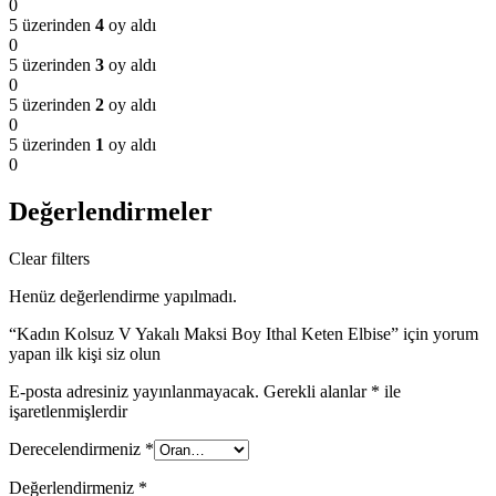
0
5 üzerinden
4
oy aldı
0
5 üzerinden
3
oy aldı
0
5 üzerinden
2
oy aldı
0
5 üzerinden
1
oy aldı
0
Değerlendirmeler
Clear filters
Henüz değerlendirme yapılmadı.
“Kadın Kolsuz V Yakalı Maksi Boy Ithal Keten Elbise” için yorum
yapan ilk kişi siz olun
E-posta adresiniz yayınlanmayacak.
Gerekli alanlar
*
ile
işaretlenmişlerdir
Derecelendirmeniz
*
Değerlendirmeniz
*