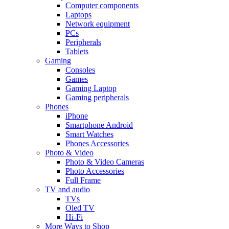
Computer components
Laptops
Network equipment
PCs
Peripherals
Tablets
Gaming
Consoles
Games
Gaming Laptop
Gaming peripherals
Phones
iPhone
Smartphone Android
Smart Watches
Phones Accessories
Photo & Video
Photo & Video Cameras
Photo Accessories
Full Frame
TV and audio
TVs
Oled TV
Hi-Fi
More Ways to Shop