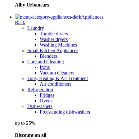
Alby Urbanears
Appliances
Back
Laundry
Tumble dryers
Washer dryers
Washing Machines
Small Kitchen Appliances
Blenders
Care and Cleaning
Irons
Vacuum Cleaners
Fans, Heating & Air Treatment
Air conditioners
Refrigeration
Fridges
Ovens
Dishwashers
Freestanding dishwashers
up to 25%
Discount on all