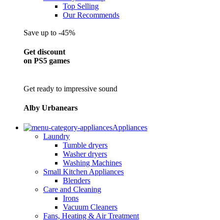
Top Selling
Our Recommends
Save up to -45%
Get discount
on PS5 games
Get ready to impressive sound
Alby Urbanears
Appliances
Laundry
Tumble dryers
Washer dryers
Washing Machines
Small Kitchen Appliances
Blenders
Care and Cleaning
Irons
Vacuum Cleaners
Fans, Heating & Air Treatment