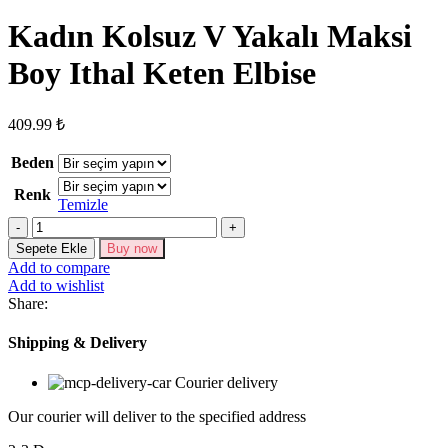
Kadın Kolsuz V Yakalı Maksi
Boy Ithal Keten Elbise
409.99
₺
Beden
Renk
Temizle
Kadın
Kolsuz
Sepete Ekle
Buy now
V
Add to compare
Yakalı
Add to wishlist
Maksi
Share:
Boy
Ithal
Shipping & Delivery
Keten
Elbise
Courier delivery
adet
Our courier will deliver to the specified address