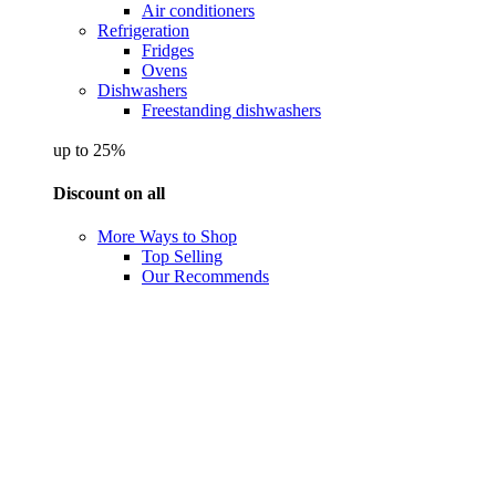
Air conditioners
Refrigeration
Fridges
Ovens
Dishwashers
Freestanding dishwashers
up to 25%
Discount on all
More Ways to Shop
Top Selling
Our Recommends