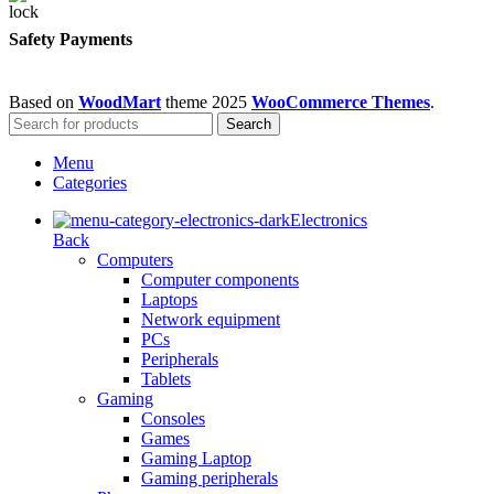
Safety Payments
Based on
WoodMart
theme
2025
WooCommerce Themes
.
Search
Menu
Categories
Electronics
Back
Computers
Computer components
Laptops
Network equipment
PCs
Peripherals
Tablets
Gaming
Consoles
Games
Gaming Laptop
Gaming peripherals