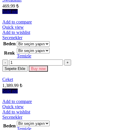
seçilebilir
469.99
₺
Sold out
Add to compare
Quick view
Add to wishlist
Bu
Seçenekler
ürünün
Beden
birden
Renk
fazla
Temizle
varyasyonu
Miktar
var.
Seçenekler
Sepete Ekle
Buy now
ürün
sayfasından
Ceket
seçilebilir
1,389.99
₺
Sold out
Add to compare
Quick view
Add to wishlist
Bu
Seçenekler
ürünün
Beden
birden
Temizle