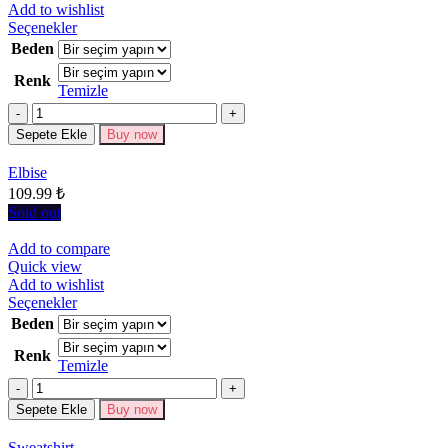
Add to wishlist
Bu
Seçenekler
ürünün
Beden
birden
Renk
fazla
Temizle
varyasyonu
Miktar
var.
Seçenekler
Sepete Ekle
Buy now
ürün
sayfasından
Elbise
seçilebilir
109.99
₺
Sold out
Add to compare
Quick view
Add to wishlist
Bu
Seçenekler
ürünün
Beden
birden
Renk
fazla
Temizle
varyasyonu
Miktar
var.
Seçenekler
Sepete Ekle
Buy now
ürün
sayfasından
Sweatshirt