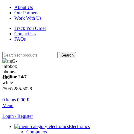
About Us
Our Partners
Work With Us
Track You Order
Contact Us
FAQs
Search
Hotline 24/7
(505) 285-5028
0
items
0.00
₺
Menu
Login / Register
Electronics
Computers