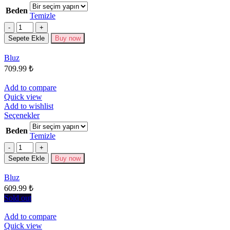
ürünün
Beden
birden
Temizle
fazla
Miktar
varyasyonu
Sepete Ekle
Buy now
var.
Seçenekler
Bluz
ürün
709.99
₺
sayfasından
seçilebilir
Add to compare
Quick view
Add to wishlist
Bu
Seçenekler
ürünün
Beden
birden
Temizle
fazla
Miktar
varyasyonu
Sepete Ekle
Buy now
var.
Seçenekler
Bluz
ürün
609.99
₺
sayfasından
seçilebilir
Sold out
Add to compare
Quick view