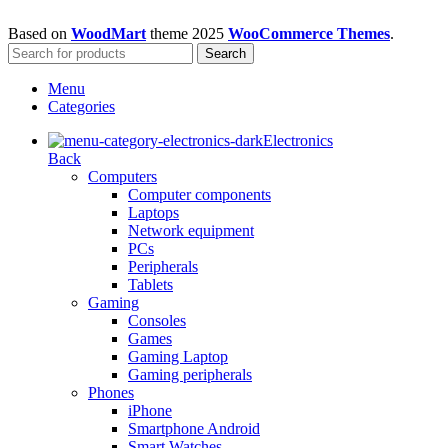
Based on
WoodMart
theme
2025
WooCommerce Themes
.
Search
Menu
Categories
Electronics
Back
Computers
Computer components
Laptops
Network equipment
PCs
Peripherals
Tablets
Gaming
Consoles
Games
Gaming Laptop
Gaming peripherals
Phones
iPhone
Smartphone Android
Smart Watches