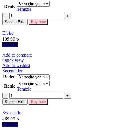
birden
Renk
fazla
Temizle
varyasyonu
Miktar
var.
Seçenekler
Sepete Ekle
Buy now
ürün
sayfasından
Elbise
seçilebilir
109.99
₺
Sold out
Add to compare
Quick view
Add to wishlist
Bu
Seçenekler
ürünün
Beden
birden
Renk
fazla
Temizle
varyasyonu
Miktar
var.
Seçenekler
Sepete Ekle
Buy now
ürün
sayfasından
Sweatshirt
seçilebilir
469.99
₺
Sold out