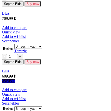
varyasyonu
Sepete Ekle
Buy now
var.
Seçenekler
Bluz
ürün
709.99
₺
sayfasından
seçilebilir
Add to compare
Quick view
Add to wishlist
Bu
Seçenekler
ürünün
Beden
birden
Temizle
fazla
Miktar
varyasyonu
Sepete Ekle
Buy now
var.
Seçenekler
Bluz
ürün
609.99
₺
sayfasından
seçilebilir
Sold out
Add to compare
Quick view
Add to wishlist
Bu
Seçenekler
ürünün
Beden