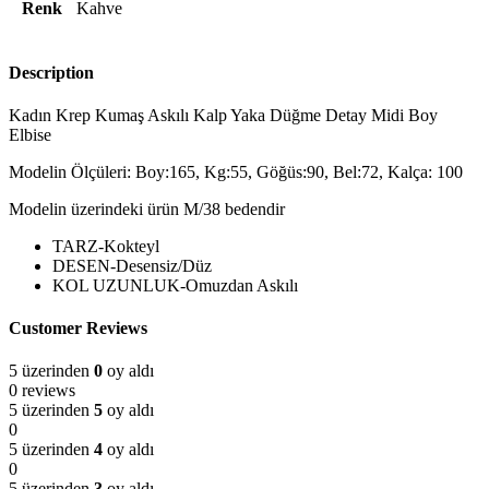
Renk
Kahve
Description
Kadın Krep Kumaş Askılı Kalp Yaka Düğme Detay Midi Boy
Elbise
Modelin Ölçüleri: Boy:165, Kg:55, Göğüs:90, Bel:72, Kalça: 100
Modelin üzerindeki ürün M/38 bedendir
TARZ-Kokteyl
DESEN-Desensiz/Düz
KOL UZUNLUK-Omuzdan Askılı
Customer Reviews
5 üzerinden
0
oy aldı
0 reviews
5 üzerinden
5
oy aldı
0
5 üzerinden
4
oy aldı
0
5 üzerinden
3
oy aldı