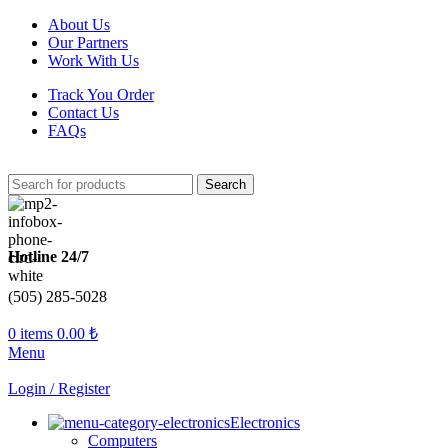
About Us
Our Partners
Work With Us
Track You Order
Contact Us
FAQs
Search
Hotline 24/7
(505) 285-5028
0
items
0.00
₺
Menu
Login / Register
Electronics
Computers