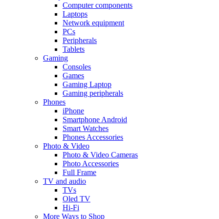
Computer components
Laptops
Network equipment
PCs
Peripherals
Tablets
Gaming
Consoles
Games
Gaming Laptop
Gaming peripherals
Phones
iPhone
Smartphone Android
Smart Watches
Phones Accessories
Photo & Video
Photo & Video Cameras
Photo Accessories
Full Frame
TV and audio
TVs
Oled TV
Hi-Fi
More Ways to Shop