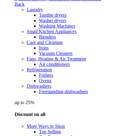
Back
Laundry
Tumble dryers
Washer dryers
Washing Machines
Small Kitchen Appliances
Blenders
Care and Cleaning
Irons
Vacuum Cleaners
Fans, Heating & Air Treatment
Air conditioners
Refrigeration
Fridges
Ovens
Dishwashers
Freestanding dishwashers
up to 25%
Discount on all
More Ways to Shop
Top Selling