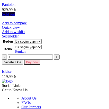
Seçenekler
Pantolon
ürün
929.99
₺
sayfasından
seçilebilir
Sold out
Add to compare
Quick view
Add to wishlist
Bu
Seçenekler
ürünün
Beden
birden
Renk
fazla
Temizle
varyasyonu
Miktar
var.
Seçenekler
Sepete Ekle
Buy now
ürün
sayfasından
Elbise
seçilebilir
119.99
₺
Social Links
Get to Know Us
About Us
FAQs
Our Partners