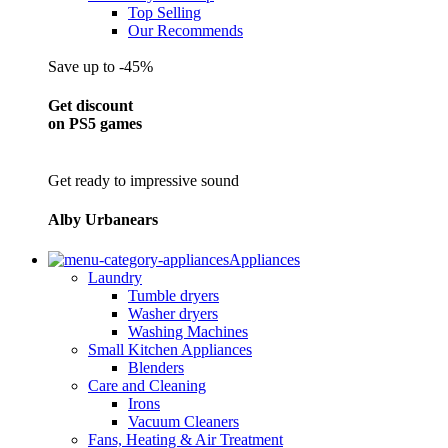
Top Selling
Our Recommends
Save up to -45%
Get discount
on PS5 games
Get ready to impressive sound
Alby Urbanears
Appliances
Laundry
Tumble dryers
Washer dryers
Washing Machines
Small Kitchen Appliances
Blenders
Care and Cleaning
Irons
Vacuum Cleaners
Fans, Heating & Air Treatment