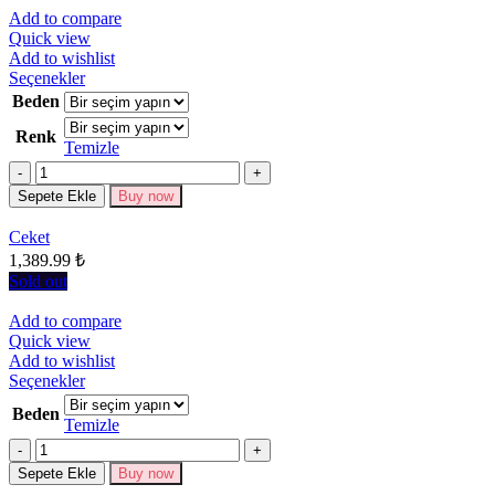
Add to compare
Quick view
Add to wishlist
Bu
Seçenekler
ürünün
Beden
birden
Renk
fazla
Temizle
varyasyonu
Miktar
var.
Seçenekler
Sepete Ekle
Buy now
ürün
sayfasından
Ceket
seçilebilir
1,389.99
₺
Sold out
Add to compare
Quick view
Add to wishlist
Bu
Seçenekler
ürünün
Beden
birden
Temizle
fazla
Miktar
varyasyonu
Sepete Ekle
Buy now
var.