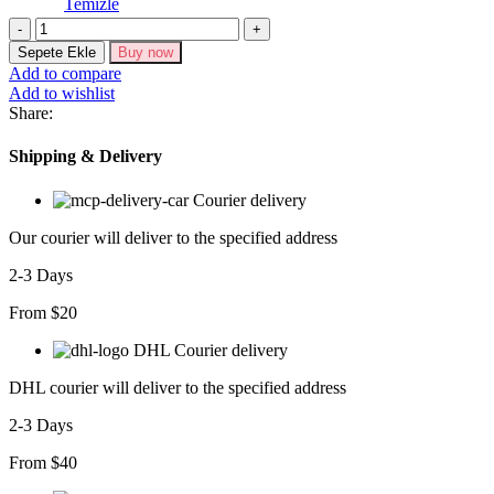
Temizle
Kadın
Krep
Sepete Ekle
Buy now
Kumaş
Add to compare
Askılı
Add to wishlist
Kalp
Share:
Yaka
Düğme
Shipping & Delivery
Detay
Midi
Courier delivery
Boy
Elbise
Our courier will deliver to the specified address
adet
2-3 Days
From $20
DHL Courier delivery
DHL courier will deliver to the specified address
2-3 Days
From $40