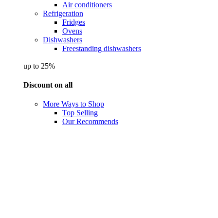
Air conditioners
Refrigeration
Fridges
Ovens
Dishwashers
Freestanding dishwashers
up to 25%
Discount on all
More Ways to Shop
Top Selling
Our Recommends