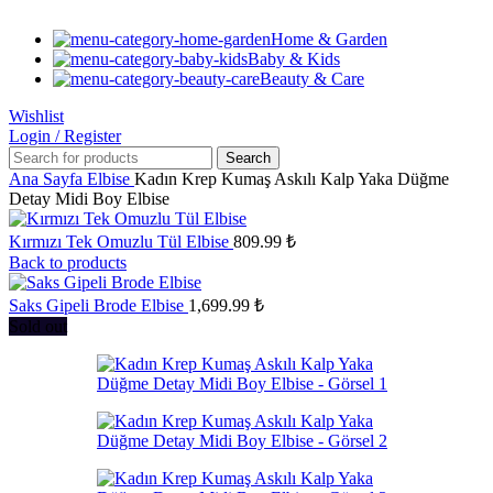
Home & Garden
Baby & Kids
Beauty & Care
Wishlist
Login / Register
Search
Ana Sayfa
Elbise
Kadın Krep Kumaş Askılı Kalp Yaka Düğme
Detay Midi Boy Elbise
Kırmızı Tek Omuzlu Tül Elbise
809.99
₺
Back to products
Saks Gipeli Brode Elbise
1,699.99
₺
Sold out