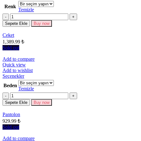
birden
Renk
fazla
Temizle
varyasyonu
Miktar
var.
Seçenekler
Sepete Ekle
Buy now
ürün
sayfasından
Ceket
seçilebilir
1,389.99
₺
Sold out
Add to compare
Quick view
Add to wishlist
Bu
Seçenekler
ürünün
Beden
birden
Temizle
fazla
Miktar
varyasyonu
Sepete Ekle
Buy now
var.
Seçenekler
Pantolon
ürün
929.99
₺
sayfasından
seçilebilir
Sold out
Add to compare