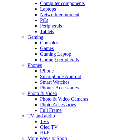
Computer components
Laptops
Network equipment
PCs
Peripherals
Tablets
Gaming
Consoles
Games
Gaming Laptop
Gaming peripherals
Phones
iPhone
Smartphone Android
Smart Watches
Phones Accessories
Photo & Video
Photo & Video Cameras
Photo Accessories
Full Frame
TV and audio
TVs
Oled TV
Hi-Fi
More Ways to Shop