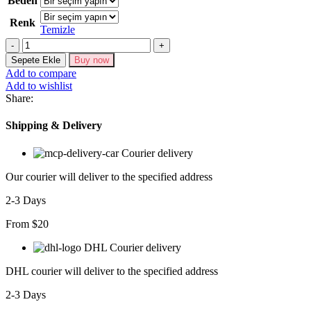
Beden
Renk
Temizle
Kadın
Kruvaze
Sepete Ekle
Buy now
Detay
Add to compare
Ajurlu
Add to wishlist
Triko
Share:
Pareo
adet
Shipping & Delivery
Courier delivery
Our courier will deliver to the specified address
2-3 Days
From $20
DHL Courier delivery
DHL courier will deliver to the specified address
2-3 Days