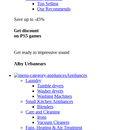
Top Selling
Our Recommends
Save up to -45%
Get discount
on PS5 games
Get ready to impressive sound
Alby Urbanears
Appliances
Laundry
Tumble dryers
Washer dryers
Washing Machines
Small Kitchen Appliances
Blenders
Care and Cleaning
Irons
Vacuum Cleaners
Fans, Heating & Air Treatment