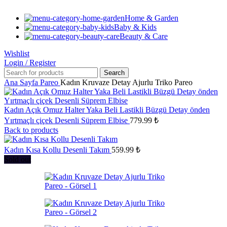
Home & Garden
Baby & Kids
Beauty & Care
Wishlist
Login / Register
Search
Ana Sayfa
Pareo
Kadın Kruvaze Detay Ajurlu Triko Pareo
Kadın Açık Omuz Halter Yaka Beli Lastikli Büzgü Detay önden
Yırtmaçlı çiçek Desenli Süprem Elbise
779.99
₺
Back to products
Kadın Kısa Kollu Desenli Takım
559.99
₺
Sold out