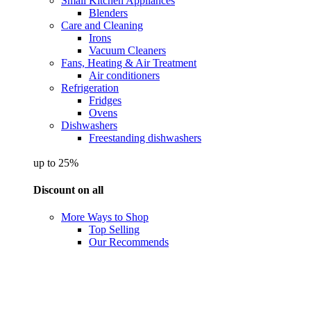
Small Kitchen Appliances
Blenders
Care and Cleaning
Irons
Vacuum Cleaners
Fans, Heating & Air Treatment
Air conditioners
Refrigeration
Fridges
Ovens
Dishwashers
Freestanding dishwashers
up to 25%
Discount on all
More Ways to Shop
Top Selling
Our Recommends