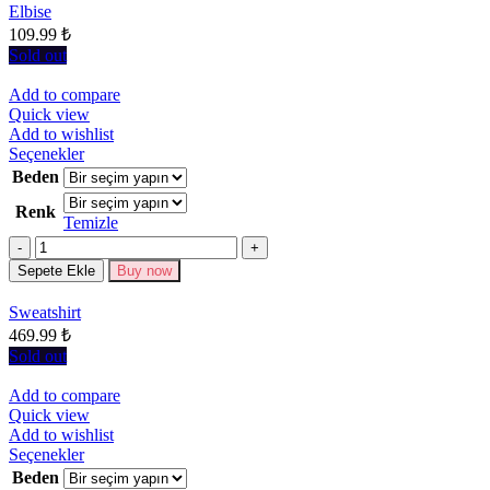
sayfasından
Elbise
seçilebilir
109.99
₺
Sold out
Add to compare
Quick view
Add to wishlist
Bu
Seçenekler
ürünün
Beden
birden
Renk
fazla
Temizle
varyasyonu
Miktar
var.
Seçenekler
Sepete Ekle
Buy now
ürün
sayfasından
Sweatshirt
seçilebilir
469.99
₺
Sold out
Add to compare
Quick view
Add to wishlist
Bu
Seçenekler
ürünün
Beden