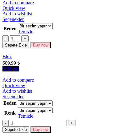
Add to compare
Quick view
Add to wishlist
Bu
Seçenekler
ürünün
Beden
birden
Temizle
fazla
Miktar
varyasyonu
Sepete Ekle
Buy now
var.
Seçenekler
Bluz
ürün
609.99
₺
sayfasından
seçilebilir
Sold out
Add to compare
Quick view
Add to wishlist
Bu
Seçenekler
ürünün
Beden
birden
Renk
fazla
Temizle
varyasyonu
Miktar
var.
Seçenekler
Sepete Ekle
Buy now
ürün