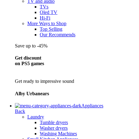
TV and audio
TVs
Oled TV
Hi-Fi
More Ways to Shop
Top Selling
Our Recommends
Save up to -45%
Get discount
on PS5 games
Get ready to impressive sound
Alby Urbanears
Appliances
Back
Laundry
Tumble dryers
Washer dryers
Washing Machines