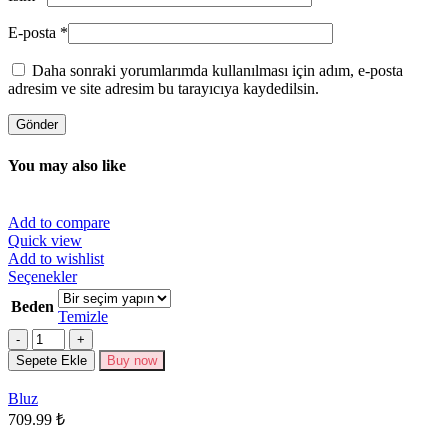
E-posta
*
Daha sonraki yorumlarımda kullanılması için adım, e-posta
adresim ve site adresim bu tarayıcıya kaydedilsin.
You may also like
Add to compare
Quick view
Add to wishlist
Bu
Seçenekler
ürünün
Beden
birden
Temizle
fazla
Miktar
varyasyonu
Sepete Ekle
Buy now
var.
Seçenekler
Bluz
ürün
709.99
₺
sayfasından
seçilebilir