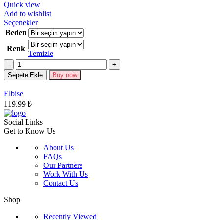
Quick view
Add to wishlist
Bu
Seçenekler
ürünün
Beden
birden
Renk
fazla
Temizle
varyasyonu
Miktar
var.
Seçenekler
Sepete Ekle
Buy now
ürün
sayfasından
Elbise
seçilebilir
119.99
₺
Social Links
Get to Know Us
About Us
FAQs
Our Partners
Work With Us
Contact Us
Shop
Recently Viewed