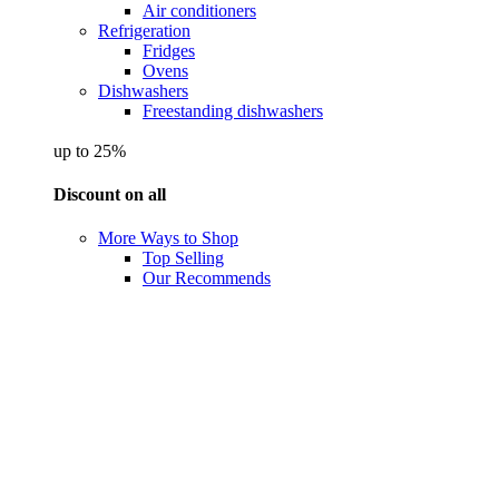
Air conditioners
Refrigeration
Fridges
Ovens
Dishwashers
Freestanding dishwashers
up to 25%
Discount on all
More Ways to Shop
Top Selling
Our Recommends