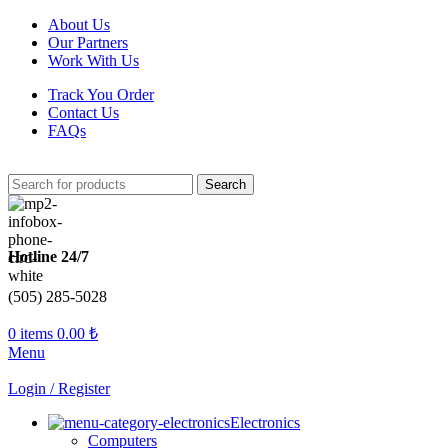
About Us
Our Partners
Work With Us
Track You Order
Contact Us
FAQs
Search
Hotline 24/7
(505) 285-5028
0
items
0.00
₺
Menu
Login / Register
Electronics
Computers