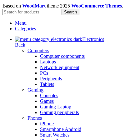
Based on
WoodMart
theme
2025
WooCommerce Themes
.
Search
Menu
Categories
Electronics
Back
Computers
Computer components
Laptops
Network equipment
PCs
Peripherals
Tablets
Gaming
Consoles
Games
Gaming Laptop
Gaming peripherals
Phones
iPhone
Smartphone Android
Smart Watches