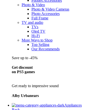
Phones Accessories
Photo & Video
Photo & Video Cameras
Photo Accessories
Full Frame
TV and audio
TVs
Oled TV
Hi-Fi
More Ways to Shop
Top Selling
Our Recommends
Save up to -45%
Get discount
on PS5 games
Get ready to impressive sound
Alby Urbanears
Appliances
Back