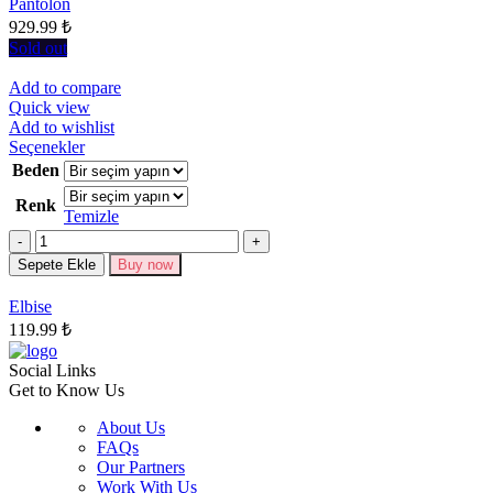
Pantolon
ürün
929.99
₺
sayfasından
seçilebilir
Sold out
Add to compare
Quick view
Add to wishlist
Bu
Seçenekler
ürünün
Beden
birden
Renk
fazla
Temizle
varyasyonu
Miktar
var.
Seçenekler
Sepete Ekle
Buy now
ürün
sayfasından
Elbise
seçilebilir
119.99
₺
Social Links
Get to Know Us
About Us
FAQs
Our Partners
Work With Us