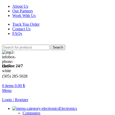
About Us
Our Partners
Work With Us
Track You Order
Contact Us
FAQs
Search
Hotline 24/7
(505) 285-5028
0
items
0.00
₺
Menu
Login / Register
Electronics
Computers