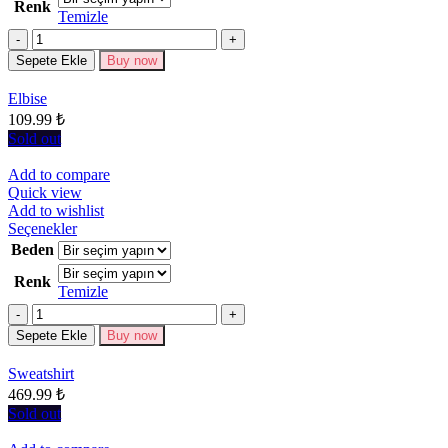
Renk
fazla
Temizle
varyasyonu
Miktar
var.
Seçenekler
Sepete Ekle
Buy now
ürün
sayfasından
Elbise
seçilebilir
109.99
₺
Sold out
Add to compare
Quick view
Add to wishlist
Bu
Seçenekler
ürünün
Beden
birden
Renk
fazla
Temizle
varyasyonu
Miktar
var.
Seçenekler
Sepete Ekle
Buy now
ürün
sayfasından
Sweatshirt
seçilebilir
469.99
₺
Sold out