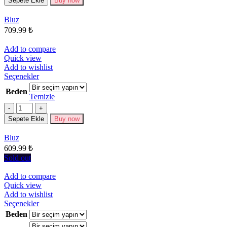
Sepete Ekle
Buy now
var.
Seçenekler
Bluz
ürün
709.99
₺
sayfasından
seçilebilir
Add to compare
Quick view
Add to wishlist
Bu
Seçenekler
ürünün
Beden
birden
Temizle
fazla
Miktar
varyasyonu
Sepete Ekle
Buy now
var.
Seçenekler
Bluz
ürün
609.99
₺
sayfasından
seçilebilir
Sold out
Add to compare
Quick view
Add to wishlist
Bu
Seçenekler
ürünün
Beden
birden