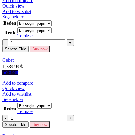
Add to compare
Quick view
Add to wishlist
Bu
Seçenekler
ürünün
Beden
birden
Renk
fazla
Temizle
varyasyonu
Miktar
var.
Seçenekler
Sepete Ekle
Buy now
ürün
sayfasından
Ceket
seçilebilir
1,389.99
₺
Sold out
Add to compare
Quick view
Add to wishlist
Bu
Seçenekler
ürünün
Beden
birden
Temizle
fazla
Miktar
varyasyonu
Sepete Ekle
Buy now
var.
Seçenekler