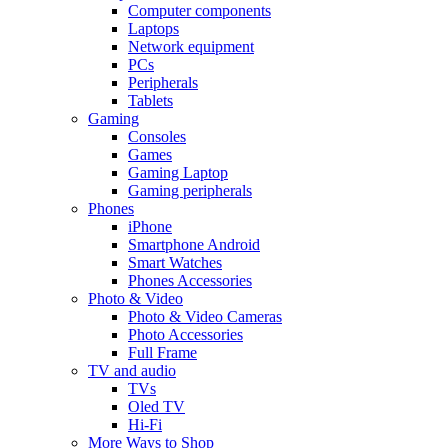
Computer components
Laptops
Network equipment
PCs
Peripherals
Tablets
Gaming
Consoles
Games
Gaming Laptop
Gaming peripherals
Phones
iPhone
Smartphone Android
Smart Watches
Phones Accessories
Photo & Video
Photo & Video Cameras
Photo Accessories
Full Frame
TV and audio
TVs
Oled TV
Hi-Fi
More Ways to Shop