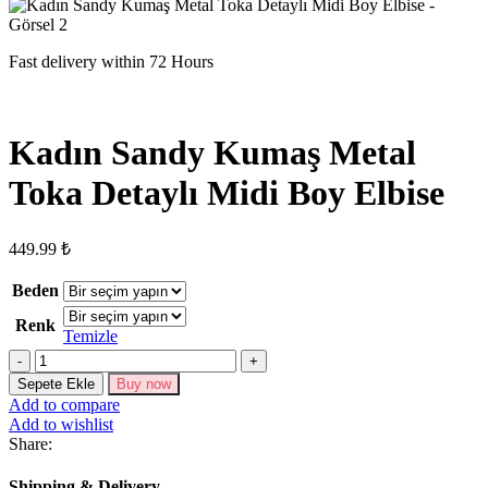
Fast delivery within 72 Hours
Kadın Sandy Kumaş Metal
Toka Detaylı Midi Boy Elbise
449.99
₺
Beden
Renk
Temizle
Kadın
Sandy
Sepete Ekle
Buy now
Kumaş
Add to compare
Metal
Add to wishlist
Toka
Share:
Detaylı
Midi
Shipping & Delivery