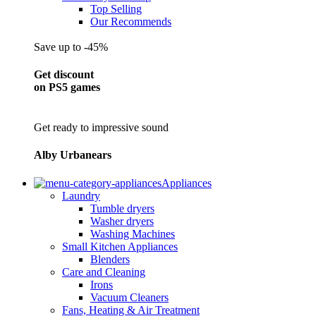
Top Selling
Our Recommends
Save up to -45%
Get discount
on PS5 games
Get ready to impressive sound
Alby Urbanears
Appliances
Laundry
Tumble dryers
Washer dryers
Washing Machines
Small Kitchen Appliances
Blenders
Care and Cleaning
Irons
Vacuum Cleaners
Fans, Heating & Air Treatment