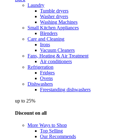
Laundry
Tumble dryers
Washer dryers
Washing Machines
Small Kitchen Appliances
Blenders
Care and Cleaning
Irons
Vacuum Cleaners
Fans, Heating & Air Treatment
Air conditioners
Refrigeration
Fridges
Ovens
Dishwashers
Freestanding dishwashers
up to 25%
Discount on all
More Ways to Shop
Top Selling
Our Recommends