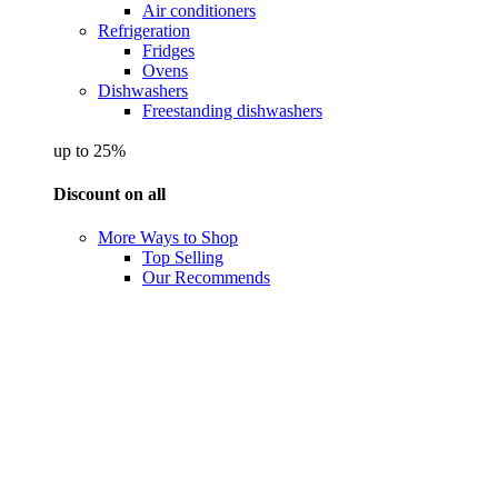
Air conditioners
Refrigeration
Fridges
Ovens
Dishwashers
Freestanding dishwashers
up to 25%
Discount on all
More Ways to Shop
Top Selling
Our Recommends