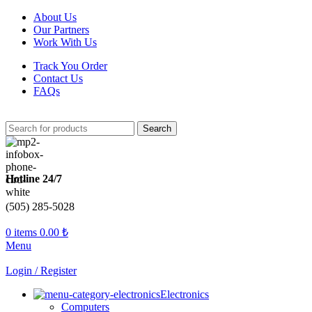
About Us
Our Partners
Work With Us
Track You Order
Contact Us
FAQs
Search
Hotline 24/7
(505) 285-5028
0
items
0.00
₺
Menu
Login / Register
Electronics
Computers