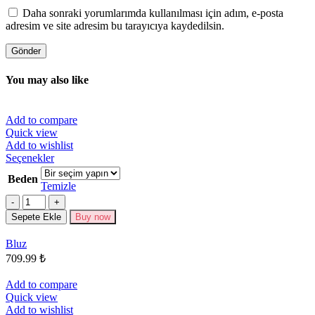
Daha sonraki yorumlarımda kullanılması için adım, e-posta
adresim ve site adresim bu tarayıcıya kaydedilsin.
You may also like
Add to compare
Quick view
Add to wishlist
Bu
Seçenekler
ürünün
Beden
birden
Temizle
fazla
Miktar
varyasyonu
Sepete Ekle
Buy now
var.
Seçenekler
Bluz
ürün
709.99
₺
sayfasından
seçilebilir
Add to compare
Quick view
Add to wishlist