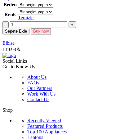
ürünün
Beden
birden
Renk
fazla
Temizle
varyasyonu
Miktar
var.
Seçenekler
Sepete Ekle
Buy now
ürün
sayfasından
Elbise
seçilebilir
119.99
₺
Social Links
Get to Know Us
About Us
FAQs
Our Partners
Work With Us
Contact Us
Shop
Recently Viewed
Featured Products
Top 100 Appliances
Laptops