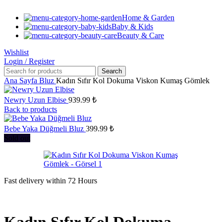
Home & Garden
Baby & Kids
Beauty & Care
Wishlist
Login / Register
Search
Ana Sayfa
Bluz
Kadın Sıfır Kol Dokuma Viskon Kumaş Gömlek
Newry Uzun Elbise
939.99
₺
Back to products
Bebe Yaka Düğmeli Bluz
399.99
₺
Sold out
Fast delivery within 72 Hours
Kadın Sıfır Kol Dokuma