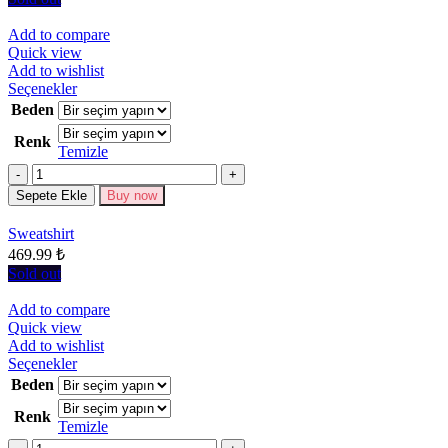
Add to compare
Quick view
Add to wishlist
Bu
Seçenekler
ürünün
Beden
birden
Renk
fazla
Temizle
varyasyonu
Miktar
var.
Seçenekler
Sepete Ekle
Buy now
ürün
sayfasından
Sweatshirt
seçilebilir
469.99
₺
Sold out
Add to compare
Quick view
Add to wishlist
Bu
Seçenekler
ürünün
Beden
birden
Renk
fazla
Temizle
varyasyonu
Miktar