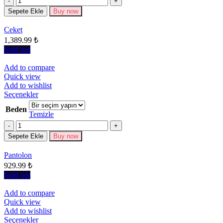
var.
Seçenekler
Sepete Ekle
Buy now
ürün
sayfasından
Ceket
seçilebilir
1,389.99
₺
Sold out
Add to compare
Quick view
Add to wishlist
Bu
Seçenekler
ürünün
Beden
birden
Temizle
fazla
Miktar
varyasyonu
Sepete Ekle
Buy now
var.
Seçenekler
Pantolon
ürün
929.99
₺
sayfasından
seçilebilir
Sold out
Add to compare
Quick view
Add to wishlist
Bu
Seçenekler