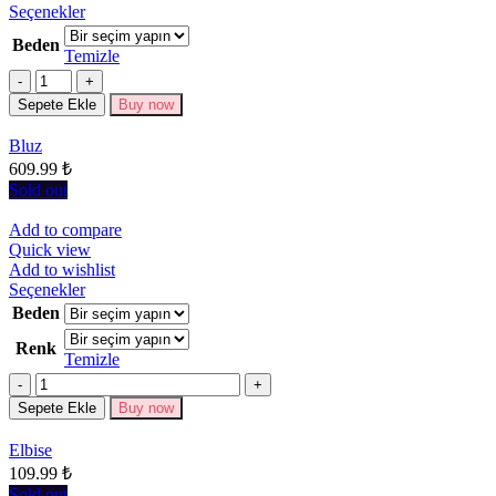
Bu
Seçenekler
ürünün
Beden
birden
Temizle
fazla
Miktar
varyasyonu
Sepete Ekle
Buy now
var.
Seçenekler
Bluz
ürün
609.99
₺
sayfasından
seçilebilir
Sold out
Add to compare
Quick view
Add to wishlist
Bu
Seçenekler
ürünün
Beden
birden
Renk
fazla
Temizle
varyasyonu
Miktar
var.
Seçenekler
Sepete Ekle
Buy now
ürün
sayfasından
Elbise
seçilebilir
109.99
₺
Sold out