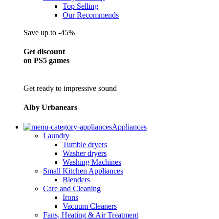
Top Selling
Our Recommends
Save up to -45%
Get discount
on PS5 games
Get ready to impressive sound
Alby Urbanears
Appliances
Laundry
Tumble dryers
Washer dryers
Washing Machines
Small Kitchen Appliances
Blenders
Care and Cleaning
Irons
Vacuum Cleaners
Fans, Heating & Air Treatment