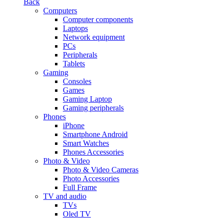
Back
Computers
Computer components
Laptops
Network equipment
PCs
Peripherals
Tablets
Gaming
Consoles
Games
Gaming Laptop
Gaming peripherals
Phones
iPhone
Smartphone Android
Smart Watches
Phones Accessories
Photo & Video
Photo & Video Cameras
Photo Accessories
Full Frame
TV and audio
TVs
Oled TV