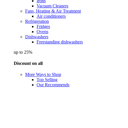
Irons
Vacuum Cleaners
Fans, Heating & Air Treatment
Air conditioners
Refrigeration
Fridges
Ovens
Dishwashers
Freestanding dishwashers
up to 25%
Discount on all
More Ways to Shop
Top Selling
Our Recommends