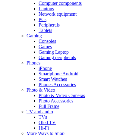
Computer components
Laptops
Network equipment
PCs
Peripherals
Tablets
Gaming
Consoles
Games
Gaming Laptop
Gaming peripherals
Phones
iPhone
Smartphone Android
Smart Watches
Phones Accessories
Photo & Video
Photo & Video Cameras
Photo Accessories
Full Frame
TV and audio
TVs
Oled TV
Hi-Fi
More Ways to Shop