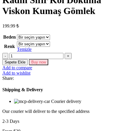
Viskon Kumaş Gömlek
199.99
₺
Beden
Renk
Temizle
Kadın
Sıfır
Sepete Ekle
Buy now
Kol
Add to compare
Dokuma
Add to wishlist
Viskon
Share:
Kumaş
Gömlek
Shipping & Delivery
adet
Courier delivery
Our courier will deliver to the specified address
2-3 Days