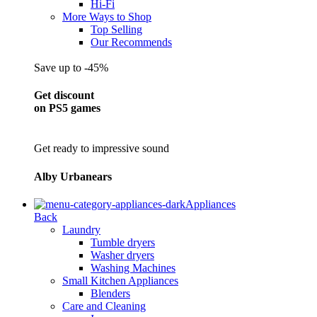
Hi-Fi
More Ways to Shop
Top Selling
Our Recommends
Save up to -45%
Get discount
on PS5 games
Get ready to impressive sound
Alby Urbanears
Appliances
Back
Laundry
Tumble dryers
Washer dryers
Washing Machines
Small Kitchen Appliances
Blenders
Care and Cleaning