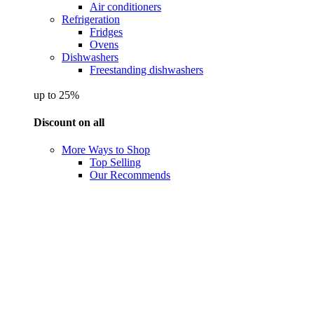
Air conditioners
Refrigeration
Fridges
Ovens
Dishwashers
Freestanding dishwashers
up to 25%
Discount on all
More Ways to Shop
Top Selling
Our Recommends