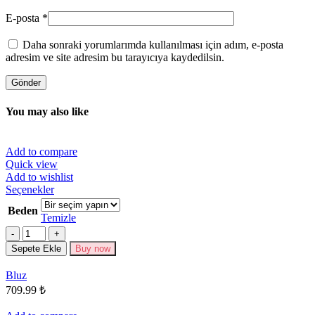
E-posta
*
Daha sonraki yorumlarımda kullanılması için adım, e-posta
adresim ve site adresim bu tarayıcıya kaydedilsin.
You may also like
Add to compare
Quick view
Add to wishlist
Bu
Seçenekler
ürünün
Beden
birden
Temizle
fazla
Miktar
varyasyonu
Sepete Ekle
Buy now
var.
Seçenekler
Bluz
ürün
709.99
₺
sayfasından
seçilebilir