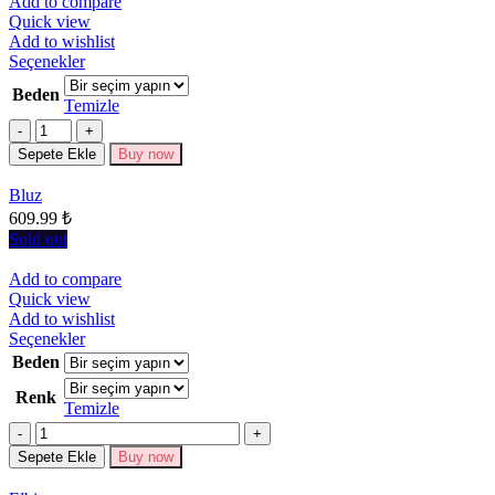
Add to compare
Quick view
Add to wishlist
Bu
Seçenekler
ürünün
Beden
birden
Temizle
fazla
Miktar
varyasyonu
Sepete Ekle
Buy now
var.
Seçenekler
Bluz
ürün
609.99
₺
sayfasından
seçilebilir
Sold out
Add to compare
Quick view
Add to wishlist
Bu
Seçenekler
ürünün
Beden
birden
Renk
fazla
Temizle
varyasyonu
Miktar
var.
Seçenekler
Sepete Ekle
Buy now
ürün