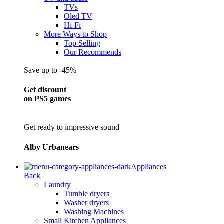
TVs
Oled TV
Hi-Fi
More Ways to Shop
Top Selling
Our Recommends
Save up to -45%
Get discount
on PS5 games
Get ready to impressive sound
Alby Urbanears
Appliances
Back
Laundry
Tumble dryers
Washer dryers
Washing Machines
Small Kitchen Appliances