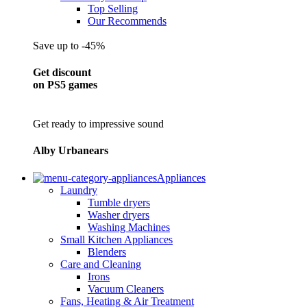
Top Selling
Our Recommends
Save up to -45%
Get discount
on PS5 games
Get ready to impressive sound
Alby Urbanears
Appliances
Laundry
Tumble dryers
Washer dryers
Washing Machines
Small Kitchen Appliances
Blenders
Care and Cleaning
Irons
Vacuum Cleaners
Fans, Heating & Air Treatment