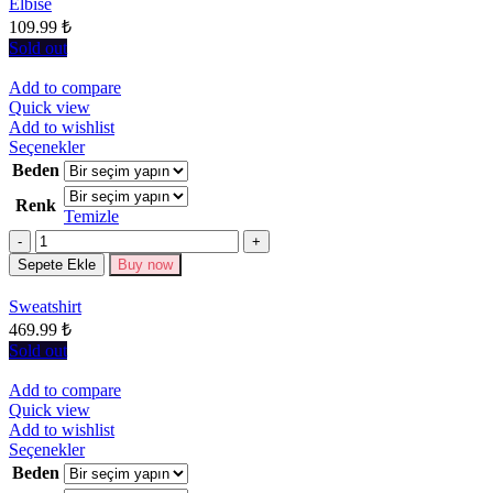
sayfasından
Elbise
seçilebilir
109.99
₺
Sold out
Add to compare
Quick view
Add to wishlist
Bu
Seçenekler
ürünün
Beden
birden
Renk
fazla
Temizle
varyasyonu
Miktar
var.
Seçenekler
Sepete Ekle
Buy now
ürün
sayfasından
Sweatshirt
seçilebilir
469.99
₺
Sold out
Add to compare
Quick view
Add to wishlist
Bu
Seçenekler
ürünün
Beden
birden