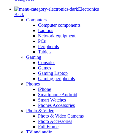
Electronics
Back
Computers
Computer components
Laptops
Network equipment
PCs
Peripherals
Tablets
Gaming
Consoles
Games
Gaming Laptop
Gaming peripherals
Phones
iPhone
Smartphone Android
Smart Watches
Phones Accessories
Photo & Video
Photo & Video Cameras
Photo Accessories
Full Frame
TV and audio