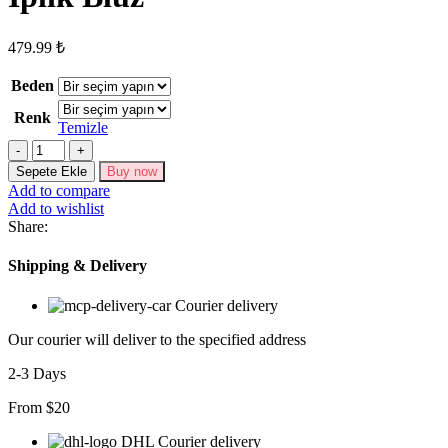
479.99
₺
Beden
Renk
Temizle
Kadın
Uzun
Sepete Ekle
Buy now
Kollu
Add to compare
Bisiklet
Add to wishlist
Yaka
Share:
Ayıcık
Desenli
Shipping & Delivery
Viskon
Iki
Courier delivery
Iplik
Bluz
Our courier will deliver to the specified address
adet
2-3 Days
From $20
DHL Courier delivery