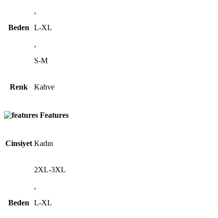
,
Beden
L-XL
,
S-M
Renk
Kahve
Features
Cinsiyet
Kadın
2XL-3XL
,
Beden
L-XL