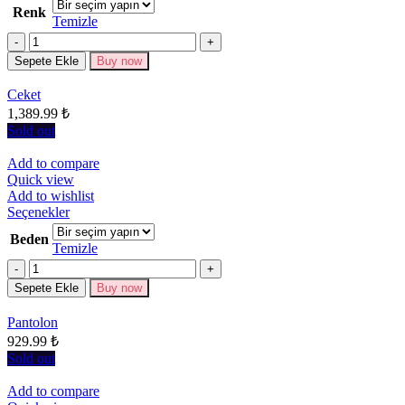
Renk
fazla
Temizle
varyasyonu
Miktar
var.
Seçenekler
Sepete Ekle
Buy now
ürün
sayfasından
Ceket
seçilebilir
1,389.99
₺
Sold out
Add to compare
Quick view
Add to wishlist
Bu
Seçenekler
ürünün
Beden
birden
Temizle
fazla
Miktar
varyasyonu
Sepete Ekle
Buy now
var.
Seçenekler
Pantolon
ürün
929.99
₺
sayfasından
seçilebilir
Sold out
Add to compare