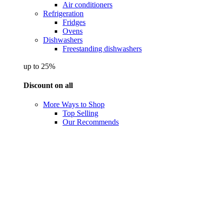
Air conditioners
Refrigeration
Fridges
Ovens
Dishwashers
Freestanding dishwashers
up to 25%
Discount on all
More Ways to Shop
Top Selling
Our Recommends