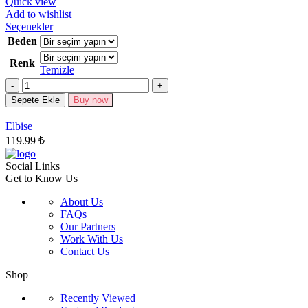
Quick view
Add to wishlist
Bu
Seçenekler
ürünün
Beden
birden
Renk
fazla
Temizle
varyasyonu
Miktar
var.
Seçenekler
Sepete Ekle
Buy now
ürün
sayfasından
Elbise
seçilebilir
119.99
₺
Social Links
Get to Know Us
About Us
FAQs
Our Partners
Work With Us
Contact Us
Shop
Recently Viewed