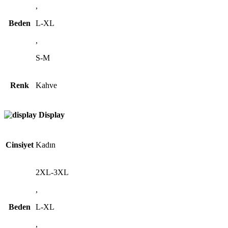
,
Beden
L-XL
,
S-M
Renk
Kahve
Display
Cinsiyet
Kadın
2XL-3XL
,
Beden
L-XL
,