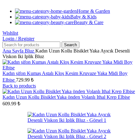
Home & Garden
Baby & Kids
Beauty & Care
Wishlist
Login / Register
Search
Ana Sayfa
Bluz
Kadın Uzun Kollu Bisiklet Yaka Ayıcık Desenli
Viskon Iki Iplik Bluz
Kadın şifon Kumaş Astalı Kloş Kesim Kruvaze Yaka Midi Boy
Elbise
729.99
₺
Back to products
Kadın Uzun Kollu Bisiklet Yaka önden Volanlı Ithal Krep Elbise
609.99
₺