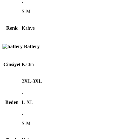
,
S-M
Renk
Kahve
Battery
Cinsiyet
Kadın
2XL-3XL
,
Beden
L-XL
,
S-M