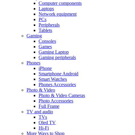
Computer components
Laptops
Network equipment
PCs
Peripherals
Tablets
Gaming
Consoles
Games
Gaming Laptop
Gaming peripherals
Phones
iPhone
Smartphone Android
Smart Watches
Phones Accessories
Photo & Video
Photo & Video Cameras
Photo Accessories
Full Frame
TV and audio
TVs
Oled TV
Hi-Fi
More Ways to Shop