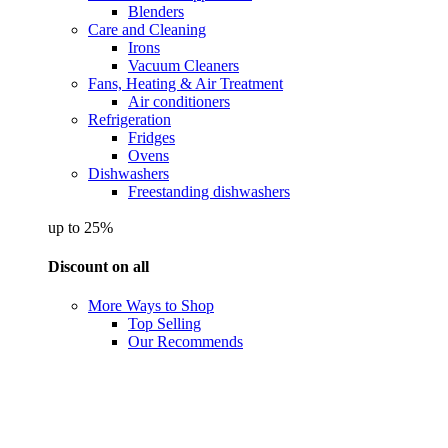
Blenders
Care and Cleaning
Irons
Vacuum Cleaners
Fans, Heating & Air Treatment
Air conditioners
Refrigeration
Fridges
Ovens
Dishwashers
Freestanding dishwashers
up to 25%
Discount on all
More Ways to Shop
Top Selling
Our Recommends