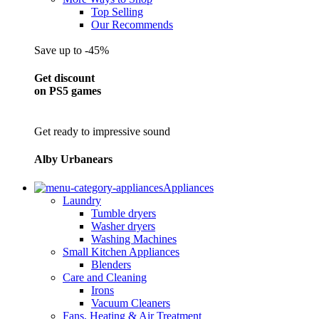
Top Selling
Our Recommends
Save up to -45%
Get discount
on PS5 games
Get ready to impressive sound
Alby Urbanears
Appliances
Laundry
Tumble dryers
Washer dryers
Washing Machines
Small Kitchen Appliances
Blenders
Care and Cleaning
Irons
Vacuum Cleaners
Fans, Heating & Air Treatment