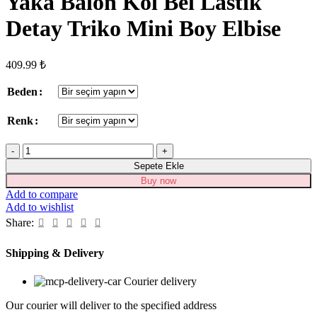
Yaka Balon Kol Bel Lastik
Detay Triko Mini Boy Elbise
409.99
₺
Beden
Renk
Kadın
Uzun
Sepete Ekle
Kollu
Buy now
Bisiklet
Add to compare
Yaka
Add to wishlist
Balon
Share:
Kol
Bel
Lastik
Shipping & Delivery
Detay
Triko
Courier delivery
Mini
Boy
Our courier will deliver to the specified address
Elbise