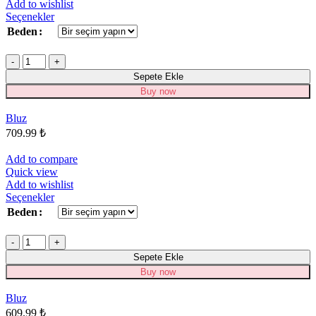
Add to wishlist
Bu
Seçenekler
ürünün
Beden
birden
fazla
Miktar
varyasyonu
Sepete Ekle
var.
Seçenekler
Buy now
ürün
sayfasından
Bluz
seçilebilir
709.99
₺
Add to compare
Quick view
Add to wishlist
Bu
Seçenekler
ürünün
Beden
birden
fazla
Miktar
varyasyonu
Sepete Ekle
var.
Seçenekler
Buy now
ürün
sayfasından
Bluz
seçilebilir
609.99
₺