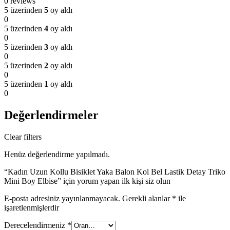
0 reviews
5 üzerinden
5
oy aldı
0
5 üzerinden
4
oy aldı
0
5 üzerinden
3
oy aldı
0
5 üzerinden
2
oy aldı
0
5 üzerinden
1
oy aldı
0
Değerlendirmeler
Clear filters
Henüz değerlendirme yapılmadı.
“Kadın Uzun Kollu Bisiklet Yaka Balon Kol Bel Lastik Detay Triko
Mini Boy Elbise” için yorum yapan ilk kişi siz olun
E-posta adresiniz yayınlanmayacak.
Gerekli alanlar
*
ile
işaretlenmişlerdir
Derecelendirmeniz
*