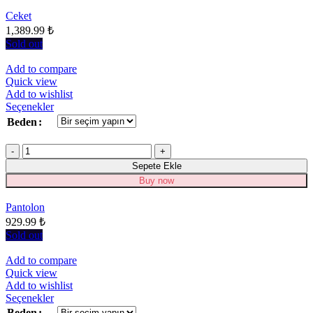
Ceket
1,389.99
₺
Sold out
Add to compare
Quick view
Add to wishlist
Bu
Seçenekler
ürünün
Beden
birden
fazla
Miktar
varyasyonu
Sepete Ekle
var.
Seçenekler
Buy now
ürün
sayfasından
Pantolon
seçilebilir
929.99
₺
Sold out
Add to compare
Quick view
Add to wishlist
Bu
Seçenekler
ürünün
Beden