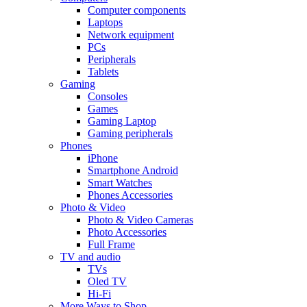
Computer components
Laptops
Network equipment
PCs
Peripherals
Tablets
Gaming
Consoles
Games
Gaming Laptop
Gaming peripherals
Phones
iPhone
Smartphone Android
Smart Watches
Phones Accessories
Photo & Video
Photo & Video Cameras
Photo Accessories
Full Frame
TV and audio
TVs
Oled TV
Hi-Fi
More Ways to Shop