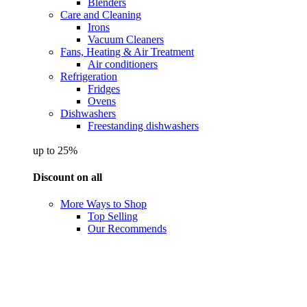
Blenders
Care and Cleaning
Irons
Vacuum Cleaners
Fans, Heating & Air Treatment
Air conditioners
Refrigeration
Fridges
Ovens
Dishwashers
Freestanding dishwashers
up to 25%
Discount on all
More Ways to Shop
Top Selling
Our Recommends