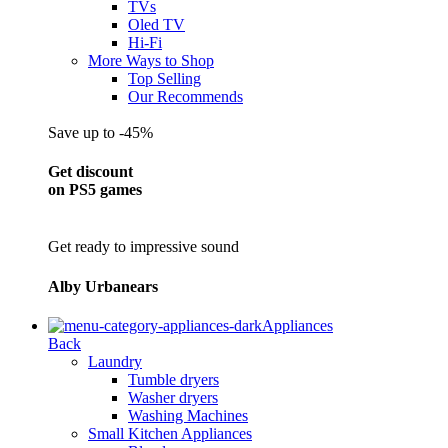
TVs
Oled TV
Hi-Fi
More Ways to Shop
Top Selling
Our Recommends
Save up to -45%
Get discount
on PS5 games
Get ready to impressive sound
Alby Urbanears
Appliances
Back
Laundry
Tumble dryers
Washer dryers
Washing Machines
Small Kitchen Appliances