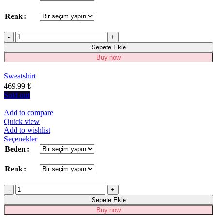
birden
fazla
Renk
varyasyonu
var.
Miktar
Seçenekler
ürün
Sepete Ekle
sayfasından
Buy now
seçilebilir
Sweatshirt
469.99
₺
Sold out
Add to compare
Quick view
Add to wishlist
Bu
Seçenekler
ürünün
Beden
birden
fazla
Renk
varyasyonu
var.
Miktar
Seçenekler
ürün
Sepete Ekle
sayfasından
Buy now
seçilebilir