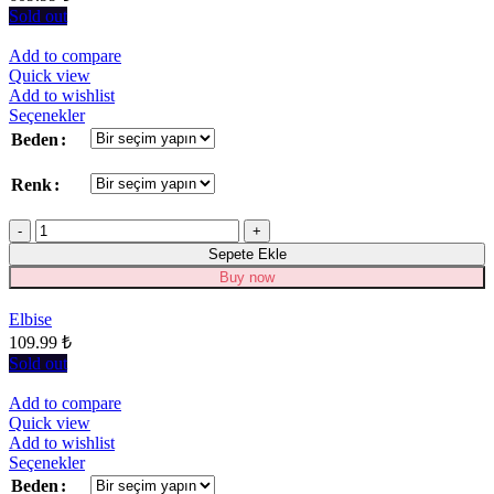
Sold out
Add to compare
Quick view
Add to wishlist
Bu
Seçenekler
ürünün
Beden
birden
fazla
Renk
varyasyonu
var.
Miktar
Seçenekler
ürün
Sepete Ekle
sayfasından
Buy now
seçilebilir
Elbise
109.99
₺
Sold out
Add to compare
Quick view
Add to wishlist
Bu
Seçenekler
ürünün
Beden