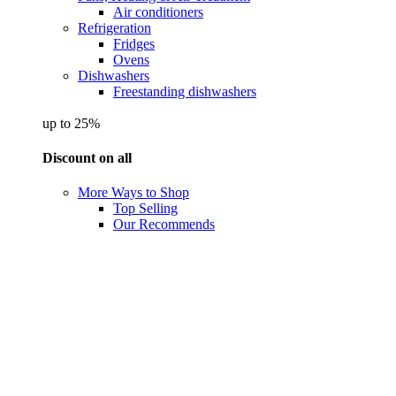
Air conditioners
Refrigeration
Fridges
Ovens
Dishwashers
Freestanding dishwashers
up to 25%
Discount on all
More Ways to Shop
Top Selling
Our Recommends