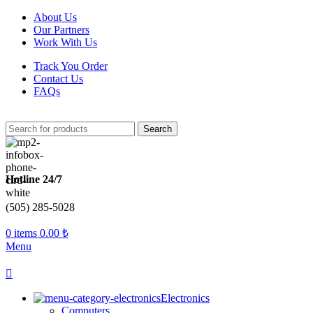
About Us
Our Partners
Work With Us
Track You Order
Contact Us
FAQs
Search
Hotline 24/7
(505) 285-5028
0
items
0.00
₺
Menu
Electronics
Computers