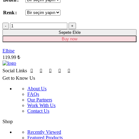
birden
fazla
Renk
varyasyonu
var.
Miktar
Seçenekler
ürün
Sepete Ekle
sayfasından
Buy now
seçilebilir
Elbise
119.99
₺
Social Links
Get to Know Us
About Us
FAQs
Our Partners
Work With Us
Contact Us
Shop
Recently Viewed
Featured Products