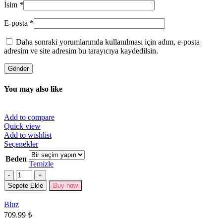
İsim
*
E-posta
*
Daha sonraki yorumlarımda kullanılması için adım, e-posta
adresim ve site adresim bu tarayıcıya kaydedilsin.
You may also like
Add to compare
Quick view
Add to wishlist
Bu
Seçenekler
ürünün
Beden
birden
Temizle
fazla
Miktar
varyasyonu
Sepete Ekle
Buy now
var.
Seçenekler
Bluz
ürün
709.99
₺
sayfasından