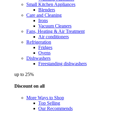
Small Kitchen Appliances
Blenders
Care and Cleaning
Irons
Vacuum Cleaners
Fans, Heating & Air Treatment
Air conditioners
Refrigeration
Fridges
Ovens
Dishwashers
Freestanding dishwashers
up to 25%
Discount on all
More Ways to Shop
Top Selling
Our Recommends