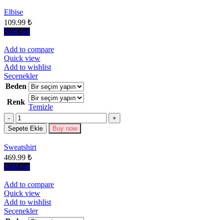
ürün
sayfasından
Elbise
seçilebilir
109.99
₺
Sold out
Add to compare
Quick view
Add to wishlist
Bu
Seçenekler
ürünün
Beden
birden
Renk
fazla
Temizle
varyasyonu
Miktar
var.
Seçenekler
Sepete Ekle
Buy now
ürün
sayfasından
Sweatshirt
seçilebilir
469.99
₺
Sold out
Add to compare
Quick view
Add to wishlist
Bu
Seçenekler
ürünün