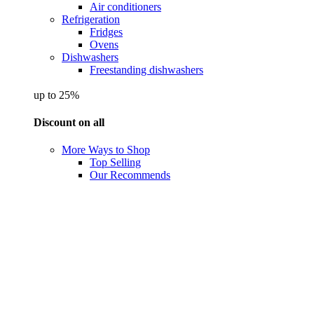
Air conditioners
Refrigeration
Fridges
Ovens
Dishwashers
Freestanding dishwashers
up to 25%
Discount on all
More Ways to Shop
Top Selling
Our Recommends