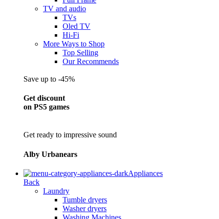
TV and audio
TVs
Oled TV
Hi-Fi
More Ways to Shop
Top Selling
Our Recommends
Save up to -45%
Get discount
on PS5 games
Get ready to impressive sound
Alby Urbanears
Appliances
Back
Laundry
Tumble dryers
Washer dryers
Washing Machines