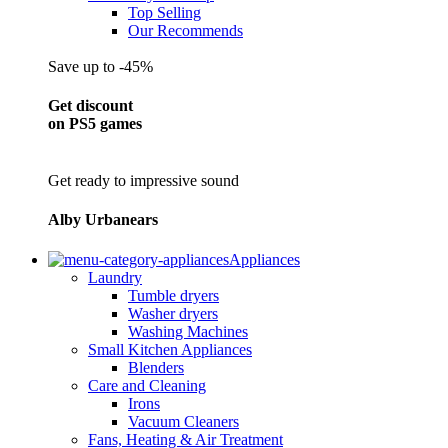
Top Selling
Our Recommends
Save up to -45%
Get discount
on PS5 games
Get ready to impressive sound
Alby Urbanears
Appliances
Laundry
Tumble dryers
Washer dryers
Washing Machines
Small Kitchen Appliances
Blenders
Care and Cleaning
Irons
Vacuum Cleaners
Fans, Heating & Air Treatment