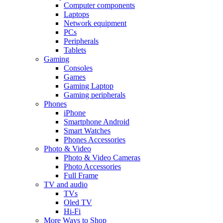
Computer components
Laptops
Network equipment
PCs
Peripherals
Tablets
Gaming
Consoles
Games
Gaming Laptop
Gaming peripherals
Phones
iPhone
Smartphone Android
Smart Watches
Phones Accessories
Photo & Video
Photo & Video Cameras
Photo Accessories
Full Frame
TV and audio
TVs
Oled TV
Hi-Fi
More Ways to Shop