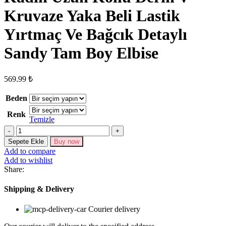
Kruvaze Yaka Beli Lastik
Yırtmaç Ve Bağcık Detaylı
Sandy Tam Boy Elbise
569.99
₺
Beden
Renk
Temizle
Kadın
Uzun
Sepete Ekle
Buy now
Kollu
Add to compare
Derin
Add to wishlist
V
Share:
Kruvaze
Yaka
Shipping & Delivery
Beli
Lastik
Courier delivery
Yırtmaç
Ve