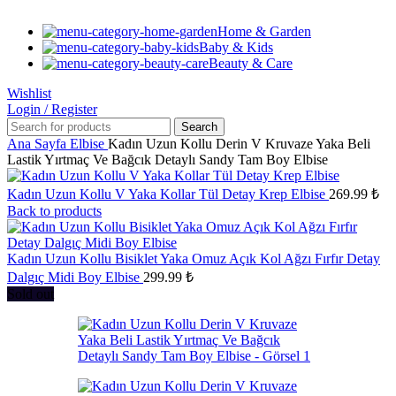
Home & Garden
Baby & Kids
Beauty & Care
Wishlist
Login / Register
Search
Ana Sayfa
Elbise
Kadın Uzun Kollu Derin V Kruvaze Yaka Beli
Lastik Yırtmaç Ve Bağcık Detaylı Sandy Tam Boy Elbise
Kadın Uzun Kollu V Yaka Kollar Tül Detay Krep Elbise
269.99
₺
Back to products
Kadın Uzun Kollu Bisiklet Yaka Omuz Açık Kol Ağzı Fırfır Detay
Dalgıç Midi Boy Elbise
299.99
₺
Sold out