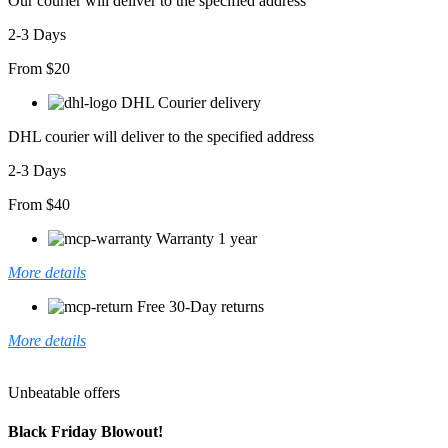
Our courier will deliver to the specified address
Bağcık
Detaylı
2-3 Days
Sandy
Tam
From $20
Boy
Elbise
DHL Courier delivery
adet
DHL courier will deliver to the specified address
2-3 Days
From $40
Warranty 1 year
More details
Free 30-Day returns
More details
Unbeatable offers
Black Friday Blowout!