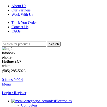
About Us
Our Partners
Work With Us
Track You Order
Contact Us
FAQs
Search
Hotline 24/7
(505) 285-5028
0
items
0.00
₺
Menu
Login / Register
Electronics
Computers