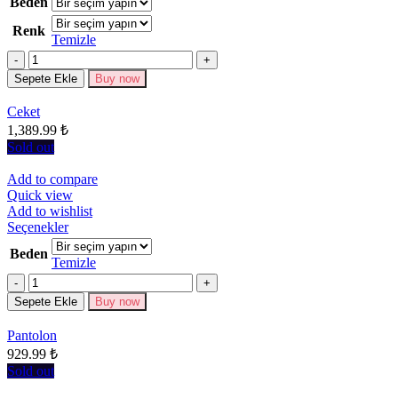
Beden
birden
Renk
fazla
Temizle
varyasyonu
Miktar
var.
Seçenekler
Sepete Ekle
Buy now
ürün
sayfasından
Ceket
seçilebilir
1,389.99
₺
Sold out
Add to compare
Quick view
Add to wishlist
Bu
Seçenekler
ürünün
Beden
birden
Temizle
fazla
Miktar
varyasyonu
Sepete Ekle
Buy now
var.
Seçenekler
Pantolon
ürün
929.99
₺
sayfasından
seçilebilir
Sold out