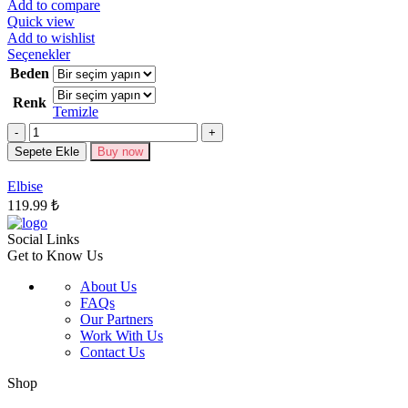
Add to compare
Quick view
Add to wishlist
Bu
Seçenekler
ürünün
Beden
birden
Renk
fazla
Temizle
varyasyonu
Miktar
var.
Seçenekler
Sepete Ekle
Buy now
ürün
sayfasından
Elbise
seçilebilir
119.99
₺
Social Links
Get to Know Us
About Us
FAQs
Our Partners
Work With Us
Contact Us
Shop