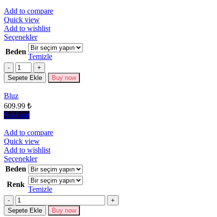
seçilebilir
Add to compare
Quick view
Add to wishlist
Bu
Seçenekler
ürünün
Beden
birden
Temizle
fazla
Miktar
varyasyonu
Sepete Ekle
Buy now
var.
Seçenekler
Bluz
ürün
609.99
₺
sayfasından
seçilebilir
Sold out
Add to compare
Quick view
Add to wishlist
Bu
Seçenekler
ürünün
Beden
birden
Renk
fazla
Temizle
varyasyonu
Miktar
var.
Seçenekler
Sepete Ekle
Buy now