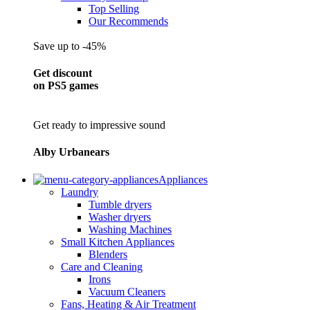
Top Selling
Our Recommends
Save up to -45%
Get discount
on PS5 games
Get ready to impressive sound
Alby Urbanears
Appliances
Laundry
Tumble dryers
Washer dryers
Washing Machines
Small Kitchen Appliances
Blenders
Care and Cleaning
Irons
Vacuum Cleaners
Fans, Heating & Air Treatment