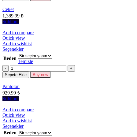
ürün
sayfasından
Ceket
seçilebilir
1,389.99
₺
Sold out
Add to compare
Quick view
Add to wishlist
Bu
Seçenekler
ürünün
Beden
birden
Temizle
fazla
Miktar
varyasyonu
Sepete Ekle
Buy now
var.
Seçenekler
Pantolon
ürün
929.99
₺
sayfasından
seçilebilir
Sold out
Add to compare
Quick view
Add to wishlist
Bu
Seçenekler
ürünün
Beden
birden