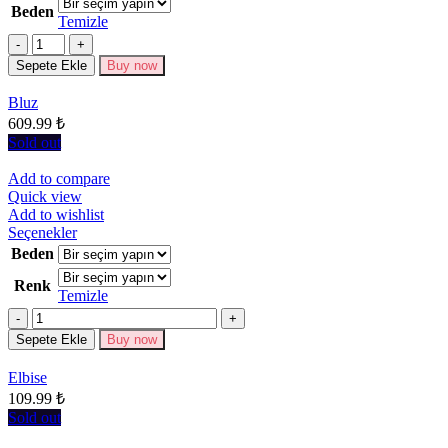
Beden
birden
Temizle
fazla
Miktar
varyasyonu
Sepete Ekle
Buy now
var.
Seçenekler
Bluz
ürün
609.99
₺
sayfasından
seçilebilir
Sold out
Add to compare
Quick view
Add to wishlist
Bu
Seçenekler
ürünün
Beden
birden
Renk
fazla
Temizle
varyasyonu
Miktar
var.
Seçenekler
Sepete Ekle
Buy now
ürün
sayfasından
Elbise
seçilebilir
109.99
₺
Sold out