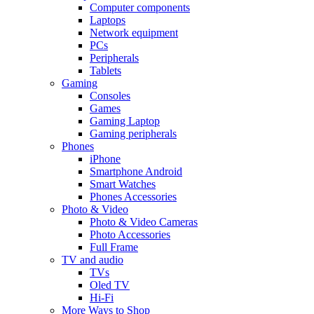
Computer components
Laptops
Network equipment
PCs
Peripherals
Tablets
Gaming
Consoles
Games
Gaming Laptop
Gaming peripherals
Phones
iPhone
Smartphone Android
Smart Watches
Phones Accessories
Photo & Video
Photo & Video Cameras
Photo Accessories
Full Frame
TV and audio
TVs
Oled TV
Hi-Fi
More Ways to Shop