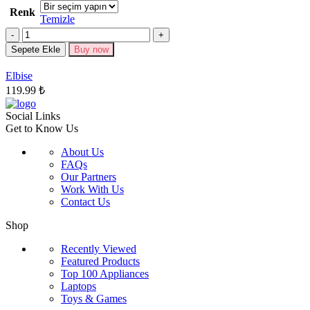
Renk
fazla
Temizle
varyasyonu
Miktar
var.
Seçenekler
Sepete Ekle
Buy now
ürün
sayfasından
Elbise
seçilebilir
119.99
₺
Social Links
Get to Know Us
About Us
FAQs
Our Partners
Work With Us
Contact Us
Shop
Recently Viewed
Featured Products
Top 100 Appliances
Laptops
Toys & Games