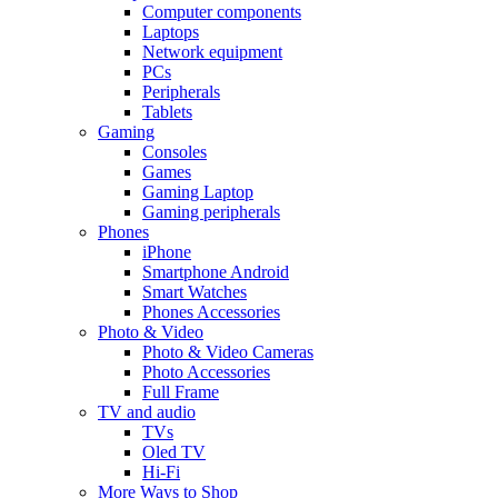
Computer components
Laptops
Network equipment
PCs
Peripherals
Tablets
Gaming
Consoles
Games
Gaming Laptop
Gaming peripherals
Phones
iPhone
Smartphone Android
Smart Watches
Phones Accessories
Photo & Video
Photo & Video Cameras
Photo Accessories
Full Frame
TV and audio
TVs
Oled TV
Hi-Fi
More Ways to Shop