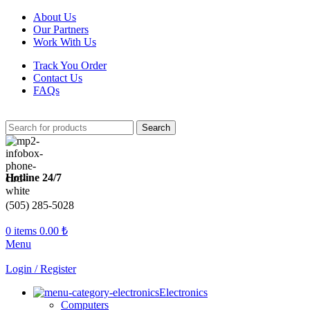
About Us
Our Partners
Work With Us
Track You Order
Contact Us
FAQs
Search
Hotline 24/7
(505) 285-5028
0
items
0.00
₺
Menu
Login / Register
Electronics
Computers