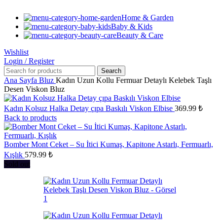
Home & Garden
Baby & Kids
Beauty & Care
Wishlist
Login / Register
Search
Ana Sayfa
Bluz
Kadın Uzun Kollu Fermuar Detaylı Kelebek Taşlı
Desen Viskon Bluz
Kadın Kolsuz Halka Detay çıpa Baskılı Viskon Elbise
369.99
₺
Back to products
Bomber Mont Ceket – Su İtici Kumaş, Kapitone Astarlı, Fermuarlı,
Kışlık
579.99
₺
Sold out