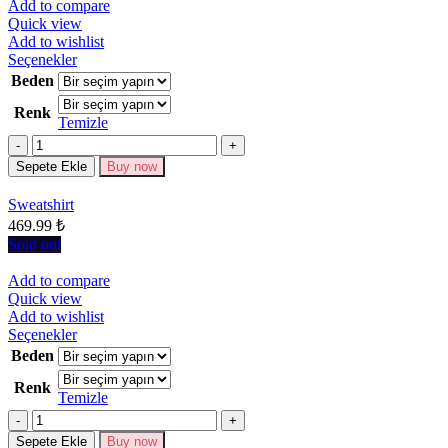
Add to compare
Quick view
Add to wishlist
Bu
Seçenekler
ürünün
Beden
birden
Renk
fazla
Temizle
varyasyonu
Miktar
var.
Seçenekler
Sepete Ekle
Buy now
ürün
sayfasından
Sweatshirt
seçilebilir
469.99
₺
Sold out
Add to compare
Quick view
Add to wishlist
Bu
Seçenekler
ürünün
Beden
birden
Renk
fazla
Temizle
varyasyonu
Miktar
var.
Seçenekler
Sepete Ekle
Buy now