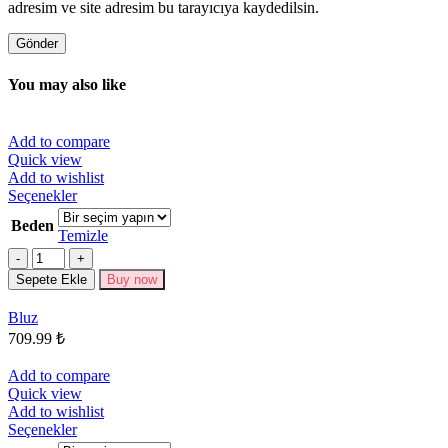
adresim ve site adresim bu tarayıcıya kaydedilsin.
You may also like
Add to compare
Quick view
Add to wishlist
Bu
Seçenekler
ürünün
Beden
birden
Temizle
fazla
Miktar
varyasyonu
Sepete Ekle
Buy now
var.
Seçenekler
Bluz
ürün
709.99
₺
sayfasından
seçilebilir
Add to compare
Quick view
Add to wishlist
Bu
Seçenekler
ürünün