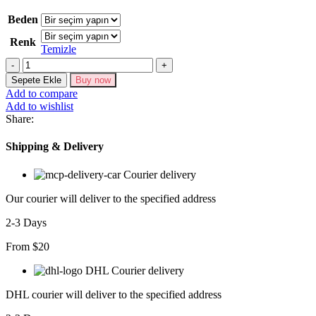
Beden
Renk
Temizle
Kadın
Uzun
Sepete Ekle
Buy now
Kollu
Add to compare
Fermuar
Add to wishlist
Detaylı
Share:
Kelebek
Taşlı
Shipping & Delivery
Desen
Viskon
Courier delivery
Bluz
adet
Our courier will deliver to the specified address
2-3 Days
From $20
DHL Courier delivery
DHL courier will deliver to the specified address