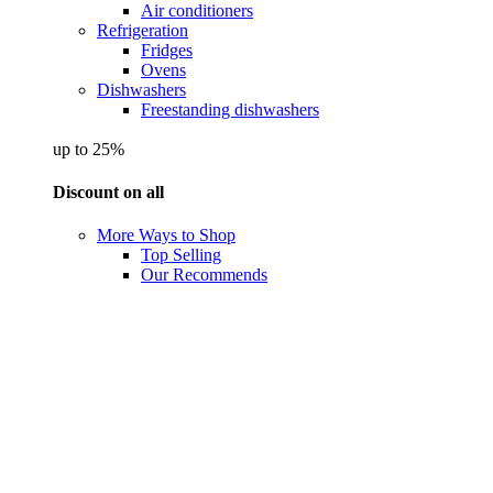
Air conditioners
Refrigeration
Fridges
Ovens
Dishwashers
Freestanding dishwashers
up to 25%
Discount on all
More Ways to Shop
Top Selling
Our Recommends