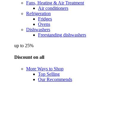
Fans, Heating & Air Treatment
Air conditioners
Refrigeration
Fridges
Ovens
Dishwashers
Freestanding dishwashers
up to 25%
Discount on all
More Ways to Shop
Top Selling
Our Recommends